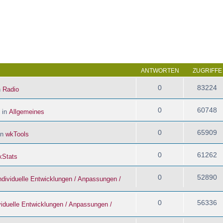
 Suche
ANTWORTEN
ZUGRIFFE
0
83224
n
Radio
0
60748
 in
Allgemeines
0
65909
in
wkTools
0
61262
kStats
0
52890
ndividuelle Entwicklungen / Anpassungen /
0
56336
viduelle Entwicklungen / Anpassungen /