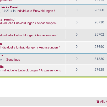
lgemeines
kicks Panel...
0
28960
, 14:21 » in
Individuelle Entwicklungen /
ass_remind
0
28710
ndividuelle Entwicklungen / Anpassungen /
0
28702
ndividuelle Entwicklungen / Anpassungen /
en
0
28690
Individuelle Entwicklungen / Anpassungen /
 ?
0
51330
 » in
Sonstiges
lfe
0
27629
n
Individuelle Entwicklungen / Anpassungen /
Alle