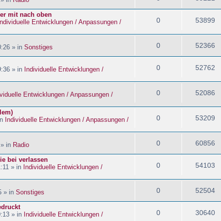
ider mit nach oben
0
53899
Individuelle Entwicklungen / Anpassungen /
0
52366
:26 » in
Sonstiges
0
52762
:36 » in
Individuelle Entwicklungen /
0
52086
ividuelle Entwicklungen / Anpassungen /
blem)
0
53209
in
Individuelle Entwicklungen / Anpassungen /
0
60856
 » in
Radio
ie bei verlassen
0
54103
:11 » in
Individuelle Entwicklungen /
0
52504
5 » in
Sonstiges
edruckt
0
30640
:13 » in
Individuelle Entwicklungen /