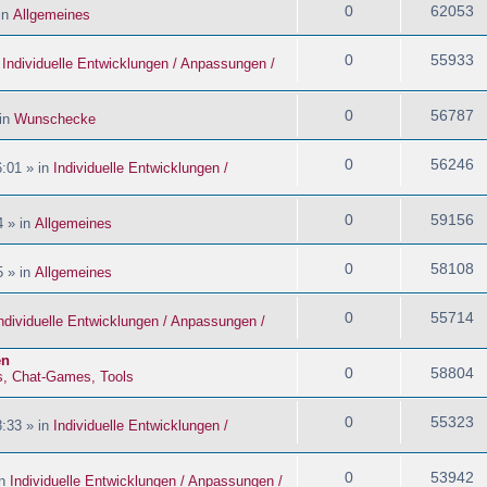
0
62053
in
Allgemeines
0
55933
n
Individuelle Entwicklungen / Anpassungen /
0
56787
 in
Wunschecke
0
56246
:01 » in
Individuelle Entwicklungen /
0
59156
4 » in
Allgemeines
0
58108
5 » in
Allgemeines
0
55714
ndividuelle Entwicklungen / Anpassungen /
en
0
58804
s, Chat-Games, Tools
0
55323
:33 » in
Individuelle Entwicklungen /
0
53942
in
Individuelle Entwicklungen / Anpassungen /