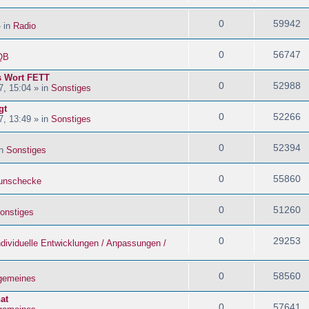
0
59942
» in
Radio
0
56747
QB
s Wort FETT
0
52988
, 15:04 » in
Sonstiges
gt
0
52266
, 13:49 » in
Sonstiges
0
52394
in
Sonstiges
0
55860
nschecke
0
51260
onstiges
0
29253
ndividuelle Entwicklungen / Anpassungen /
0
58560
lgemeines
at
0
57641