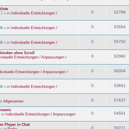
liste
0
52788
17 » in
Individuelle Entwicklungen /
0
53554
39 » in
Individuelle Entwicklungen /
0
55750
08 » in
Individuelle Entwicklungen /
nbinden ohne Scroll
0
52960
ividuelle Entwicklungen / Anpassungen /
0
56004
dividuelle Entwicklungen / Anpassungen /
0
53661
58 » in
Individuelle Entwicklungen /
0
57637
in
Allgemeines
inweis
0
54501
» in
Individuelle Entwicklungen / Anpassungen
im Player in Chat
0
59221
 » in
Radio