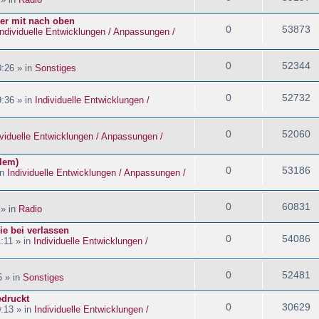
ider mit nach oben
0
53873
Individuelle Entwicklungen / Anpassungen /
0
52344
:26 » in
Sonstiges
0
52732
:36 » in
Individuelle Entwicklungen /
0
52060
ividuelle Entwicklungen / Anpassungen /
blem)
0
53186
in
Individuelle Entwicklungen / Anpassungen /
0
60831
 » in
Radio
ie bei verlassen
0
54086
:11 » in
Individuelle Entwicklungen /
0
52481
5 » in
Sonstiges
edruckt
0
30629
:13 » in
Individuelle Entwicklungen /