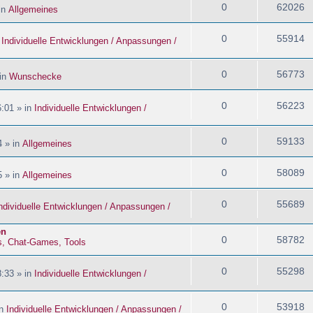
0
62026
in
Allgemeines
0
55914
n
Individuelle Entwicklungen / Anpassungen /
0
56773
 in
Wunschecke
0
56223
:01 » in
Individuelle Entwicklungen /
0
59133
4 » in
Allgemeines
0
58089
5 » in
Allgemeines
0
55689
ndividuelle Entwicklungen / Anpassungen /
en
0
58782
s, Chat-Games, Tools
0
55298
:33 » in
Individuelle Entwicklungen /
0
53918
in
Individuelle Entwicklungen / Anpassungen /