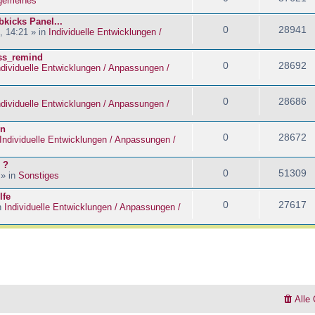
lgemeines
kicks Panel...
0
28941
, 14:21 » in
Individuelle Entwicklungen /
ass_remind
0
28692
ndividuelle Entwicklungen / Anpassungen /
0
28686
ndividuelle Entwicklungen / Anpassungen /
en
0
28672
Individuelle Entwicklungen / Anpassungen /
 ?
0
51309
 » in
Sonstiges
lfe
0
27617
n
Individuelle Entwicklungen / Anpassungen /
Alle