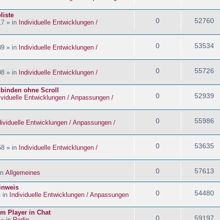
liste
0
52760
17 » in
Individuelle Entwicklungen /
0
53534
39 » in
Individuelle Entwicklungen /
0
55726
08 » in
Individuelle Entwicklungen /
nbinden ohne Scroll
0
52939
ividuelle Entwicklungen / Anpassungen /
0
55986
dividuelle Entwicklungen / Anpassungen /
0
53635
58 » in
Individuelle Entwicklungen /
0
57613
in
Allgemeines
inweis
0
54480
» in
Individuelle Entwicklungen / Anpassungen
im Player in Chat
0
59197
 » in
Radio