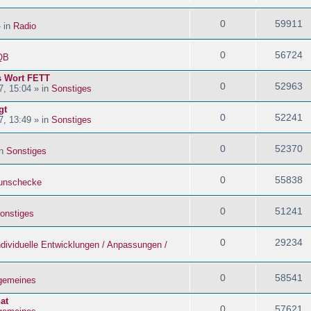
0
59911
» in
Radio
0
56724
QB
s Wort FETT
0
52963
, 15:04 » in
Sonstiges
gt
0
52241
, 13:49 » in
Sonstiges
0
52370
in
Sonstiges
0
55838
nschecke
0
51241
onstiges
0
29234
ndividuelle Entwicklungen / Anpassungen /
0
58541
lgemeines
at
0
57621