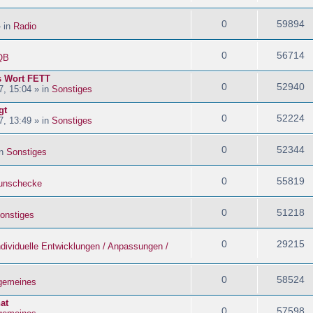
0
59894
» in
Radio
0
56714
QB
s Wort FETT
0
52940
, 15:04 » in
Sonstiges
gt
0
52224
, 13:49 » in
Sonstiges
0
52344
in
Sonstiges
0
55819
nschecke
0
51218
onstiges
0
29215
ndividuelle Entwicklungen / Anpassungen /
0
58524
lgemeines
at
0
57598