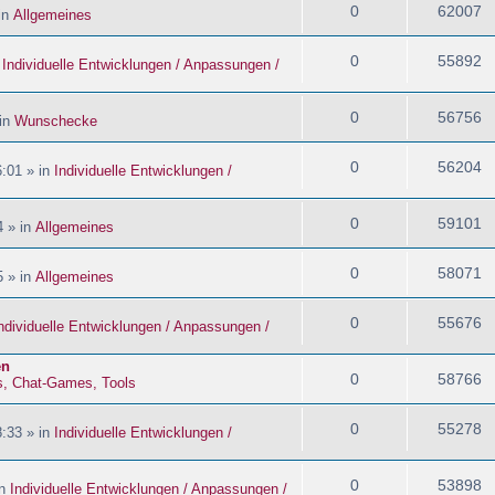
0
62007
in
Allgemeines
0
55892
n
Individuelle Entwicklungen / Anpassungen /
0
56756
 in
Wunschecke
0
56204
:01 » in
Individuelle Entwicklungen /
0
59101
4 » in
Allgemeines
0
58071
5 » in
Allgemeines
0
55676
ndividuelle Entwicklungen / Anpassungen /
en
0
58766
s, Chat-Games, Tools
0
55278
:33 » in
Individuelle Entwicklungen /
0
53898
in
Individuelle Entwicklungen / Anpassungen /