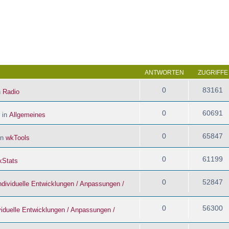
 Suche
ANTWORTEN
ZUGRIFFE
0
83161
n
Radio
0
60691
 in
Allgemeines
0
65847
in
wkTools
0
61199
kStats
0
52847
ndividuelle Entwicklungen / Anpassungen /
0
56300
viduelle Entwicklungen / Anpassungen /