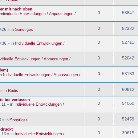
ider mit nach oben
0
53847
Individuelle Entwicklungen / Anpassungen /
0
52322
:26 » in
Sonstiges
0
52711
:36 » in
Individuelle Entwicklungen /
0
52042
ividuelle Entwicklungen / Anpassungen /
blem)
0
53163
in
Individuelle Entwicklungen / Anpassungen /
0
60812
 » in
Radio
ie bei verlassen
0
54060
:11 » in
Individuelle Entwicklungen /
0
52459
5 » in
Sonstiges
edruckt
0
30615
:13 » in
Individuelle Entwicklungen /