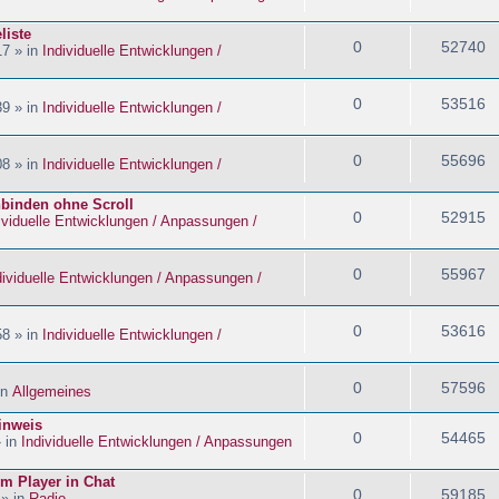
liste
0
52740
17 » in
Individuelle Entwicklungen /
0
53516
39 » in
Individuelle Entwicklungen /
0
55696
08 » in
Individuelle Entwicklungen /
nbinden ohne Scroll
0
52915
ividuelle Entwicklungen / Anpassungen /
0
55967
dividuelle Entwicklungen / Anpassungen /
0
53616
58 » in
Individuelle Entwicklungen /
0
57596
in
Allgemeines
inweis
0
54465
» in
Individuelle Entwicklungen / Anpassungen
im Player in Chat
0
59185
 » in
Radio