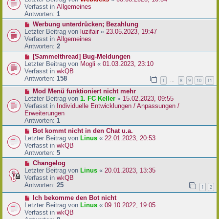
a
e
u
Verfasst in
Allgemeines
g
i
e
Antworten:
1
t
r
N
Werbung unterdrücken; Bezahlung
r
B
e
Letzter Beitrag von
luzifair
«
23.05.2023, 19:47
a
e
u
Verfasst in
Allgemeines
g
i
e
Antworten:
2
t
r
N
[Sammelthread] Bug-Meldungen
r
B
e
Letzter Beitrag von
Mogli
«
01.03.2023, 23:10
a
e
u
Verfasst in
wkQB
g
i
e
Antworten:
158
1
8
9
10
11
…
t
r
r
N
Mod Menü funktioniert nicht mehr
B
a
e
Letzter Beitrag von
1. FC Keller
«
15.02.2023, 09:55
e
g
u
Verfasst in
Individuelle Entwicklungen / Anpassungen /
i
e
Erweiterungen
t
r
Antworten:
1
r
B
a
N
Bot kommt nicht in den Chat u.a.
e
g
e
Letzter Beitrag von
Linus
«
22.01.2023, 20:53
i
u
Verfasst in
wkQB
t
e
Antworten:
5
r
r
N
Changelog
a
B
e
Letzter Beitrag von
Linus
«
20.01.2023, 13:35
g
e
u
Verfasst in
wkQB
i
e
Antworten:
25
1
2
t
r
r
N
Ich bekomme den Bot nicht
B
a
e
Letzter Beitrag von
Linus
«
09.10.2022, 19:05
e
g
u
Verfasst in
wkQB
i