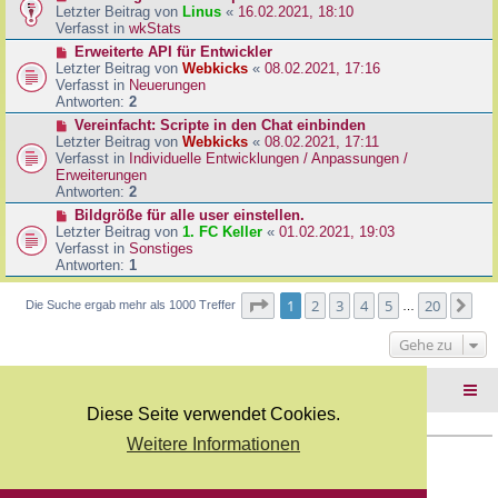
B
e
Letzter Beitrag von
Linus
«
16.02.2021, 18:10
a
e
u
Verfasst in
wkStats
g
i
e
N
Erweiterte API für Entwickler
t
r
e
Letzter Beitrag von
Webkicks
«
08.02.2021, 17:16
r
B
u
Verfasst in
Neuerungen
a
e
e
Antworten:
2
g
i
r
N
Vereinfacht: Scripte in den Chat einbinden
t
B
e
Letzter Beitrag von
Webkicks
«
08.02.2021, 17:11
r
e
u
Verfasst in
Individuelle Entwicklungen / Anpassungen /
a
i
e
Erweiterungen
g
t
r
Antworten:
2
r
B
N
Bildgröße für alle user einstellen.
a
e
e
Letzter Beitrag von
1. FC Keller
«
01.02.2021, 19:03
g
i
u
Verfasst in
Sonstiges
t
e
Antworten:
1
r
r
a
B
Seite
1
von
20
1
2
3
4
5
20
Nä
Die Suche ergab mehr als 1000 Treffer
g
…
e
i
Gehe zu
t
r
a
Foren-Übersicht
g
Diese Seite verwendet Cookies.
Weitere Informationen
Copyright Webkicks.de |
Impressum
|
AGB
|
Datenschutz
Powered by
phpBB
® Forum Software © phpBB Limited
Deutsche Übersetzung durch
phpBB.de