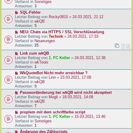
u
Verfasst in
Sonstiges
i
e
Antworten:
3
t
r
N
SQL-Fehler
r
B
e
Letzter Beitrag von
Rocky0815
«
24.03.2021, 21:12
a
e
u
Verfasst in
wkQB
g
i
e
Antworten:
5
t
r
N
NEU: Chats via HTTPS / SSL Verschlüsselung
r
B
e
Letzter Beitrag von
Technik
«
24.03.2021, 17:33
a
e
u
Verfasst in
Neuerungen
g
i
e
Antworten:
25
1
2
t
r
r
N
Link zum wkQB
B
a
e
Letzter Beitrag von
1. FC Keller
«
24.03.2021, 12:38
e
g
u
Verfasst in
wkTools
i
e
Antworten:
1
t
r
r
N
WkQuoteBot Nicht mehr erreichbar ?
B
a
e
Letzter Beitrag von
Linn
«
23.03.2021, 17:08
e
g
u
Verfasst in
wkQB
i
e
Antworten:
5
t
r
N
Passwortänderung bei wkQB wird nicht akzeptiert
r
B
e
Letzter Beitrag von
Mogli
«
18.03.2021, 14:08
a
e
u
Verfasst in
wkQB
g
i
e
Antworten:
7
t
r
N
proplem mit dem schriftfarbe script
r
B
e
Letzter Beitrag von
1. FC Keller
«
15.03.2021, 13:46
a
e
u
Verfasst in
Sonstiges
g
i
e
Antworten:
1
t
r
N
Änderung des Zählscripts
r