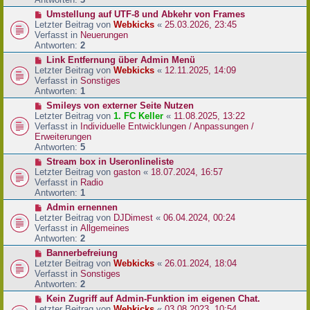
r
N
Umstellung auf UTF-8 und Abkehr von Frames
B
e
Letzter Beitrag von
Webkicks
«
25.03.2026, 23:45
e
u
Verfasst in
Neuerungen
i
e
Antworten:
2
t
r
N
Link Entfernung über Admin Menü
r
B
e
Letzter Beitrag von
Webkicks
«
12.11.2025, 14:09
a
e
u
Verfasst in
Sonstiges
g
i
e
Antworten:
1
t
r
N
Smileys von externer Seite Nutzen
r
B
e
Letzter Beitrag von
1. FC Keller
«
11.08.2025, 13:22
a
e
u
Verfasst in
Individuelle Entwicklungen / Anpassungen /
g
i
e
Erweiterungen
t
r
Antworten:
5
r
B
N
Stream box in Useronlineliste
a
e
e
Letzter Beitrag von
gaston
«
18.07.2024, 16:57
g
i
u
Verfasst in
Radio
t
e
Antworten:
1
r
r
N
Admin ernennen
a
B
e
Letzter Beitrag von
DJDimest
«
06.04.2024, 00:24
g
e
u
Verfasst in
Allgemeines
i
e
Antworten:
2
t
r
N
Bannerbefreiung
r
B
e
Letzter Beitrag von
Webkicks
«
26.01.2024, 18:04
a
e
u
Verfasst in
Sonstiges
g
i
e
Antworten:
2
t
r
N
Kein Zugriff auf Admin-Funktion im eigenen Chat.
r
B
e
Letzter Beitrag von
Webkicks
«
03.08.2023, 10:54