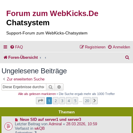
Forum zum WebKicks.De
Chatsystem
Support-Forum zum WebKicks-Chatsystem
FAQ
Registrieren
Anmelden
S
Foren-Übersicht
u
Ungelesene Beiträge
c
Zur erweiterten Suche
h
Suche
Erweiterte Suche
e
Alle als gelesen markieren
• Die Suche ergab mehr als 1000 Treffer
Seite
1
von
20
1
2
3
4
5
20
Nächste
…
Themen
N
Neue SID auf server1 und server3
e
Letzter Beitrag von
Admiral
«
28.03.2026, 10:59
u
Verfasst in
wkQB
e
Antworten:
3