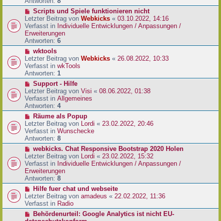
e
Antworten:
8
t
r
r
N
Scripts und Spiele funktionieren nicht
B
a
e
Letzter Beitrag von
Webkicks
«
03.10.2022, 14:16
e
g
u
Verfasst in
Individuelle Entwicklungen / Anpassungen /
i
e
Erweiterungen
t
r
Antworten:
6
r
B
N
wktools
a
e
e
Letzter Beitrag von
Webkicks
«
26.08.2022, 10:33
g
i
u
Verfasst in
wkTools
t
e
Antworten:
1
r
r
N
Support - Hilfe
a
B
e
Letzter Beitrag von
Visi
«
08.06.2022, 01:38
g
e
u
Verfasst in
Allgemeines
i
e
Antworten:
4
t
r
N
Räume als Popup
r
B
e
Letzter Beitrag von
Lordi
«
23.02.2022, 20:46
a
e
u
Verfasst in
Wunschecke
g
i
e
Antworten:
8
t
r
N
webkicks. Chat Responsive Bootstrap 2020 Holen
r
B
e
Letzter Beitrag von
Lordi
«
23.02.2022, 15:32
a
e
u
Verfasst in
Individuelle Entwicklungen / Anpassungen /
g
i
e
Erweiterungen
t
r
Antworten:
8
r
B
N
Hilfe fuer chat und webseite
a
e
e
Letzter Beitrag von
amadeus
«
22.02.2022, 11:36
g
i
u
Verfasst in
Radio
t
e
N
Behördenurteil: Google Analytics ist nicht EU-
r
r
e