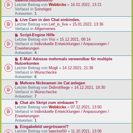
datenschutzkonform
a
B
u
Letzter Beitrag von
Webkicks
«
16.01.2022, 13:21
g
e
e
Verfasst in
Sonstiges
i
r
Antworten:
1
t
B
N
Live Cam in den Chat einbinden.
r
e
e
Letzter Beitrag von
Leif_is_live
«
15.01.2022, 13:36
a
i
u
Verfasst in
Allgemeines
g
t
e
N
Script-Engine Hilfe
r
r
e
Letzter Beitrag von
Visi
«
15.12.2021, 08:14
a
B
u
Verfasst in
Individuelle Entwicklungen / Anpassungen /
g
e
e
Erweiterungen
i
r
Antworten:
4
t
B
N
E-Mail Adresse mehrmals verwendbar für multiple
r
e
e
Nutzerkonten
a
i
u
Letzter Beitrag von
Mogli
«
14.12.2021, 21:36
g
t
e
Verfasst in
Wunschecke
r
r
Antworten:
6
a
B
N
Mehrere Nicknamen im Cat anlegen
g
e
e
Letzter Beitrag von
Didimitfliege
«
14.12.2021, 19:30
i
u
Verfasst in
Wunschecke
t
e
Antworten:
7
r
r
N
Chat als Skript zum einbauen ?
a
B
e
Letzter Beitrag von
Webkicks
«
07.12.2021, 13:50
g
e
u
Verfasst in
Individuelle Entwicklungen / Anpassungen /
i
e
Erweiterungen
t
r
Antworten:
1
r
B
N
Eingabefeld vergrössern!?
a
e
e
Letzter Beitrag von
baecker50
«
11.10.2021, 13:06
g