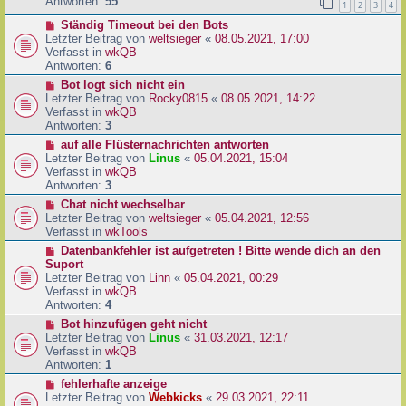
e
Antworten:
55
1
2
3
4
r
r
a
N
Ständig Timeout bei den Bots
B
g
e
Letzter Beitrag von
weltsieger
«
08.05.2021, 17:00
e
u
Verfasst in
wkQB
i
e
Antworten:
6
t
r
r
N
Bot logt sich nicht ein
B
a
e
Letzter Beitrag von
Rocky0815
«
08.05.2021, 14:22
e
g
u
Verfasst in
wkQB
i
e
Antworten:
3
t
r
N
auf alle Flüsternachrichten antworten
r
B
e
Letzter Beitrag von
Linus
«
05.04.2021, 15:04
a
e
u
Verfasst in
wkQB
g
i
e
Antworten:
3
t
r
N
Chat nicht wechselbar
r
B
e
Letzter Beitrag von
weltsieger
«
05.04.2021, 12:56
a
e
u
Verfasst in
wkTools
g
i
e
N
Datenbankfehler ist aufgetreten ! Bitte wende dich an den
t
r
e
Suport
r
B
u
Letzter Beitrag von
Linn
«
05.04.2021, 00:29
a
e
e
Verfasst in
wkQB
g
i
r
Antworten:
4
t
B
N
Bot hinzufügen geht nicht
r
e
e
Letzter Beitrag von
Linus
«
31.03.2021, 12:17
a
i
u
Verfasst in
wkQB
g
t
e
Antworten:
1
r
r
N
fehlerhafte anzeige
a
B
e
Letzter Beitrag von
Webkicks
«
29.03.2021, 22:11
g
e