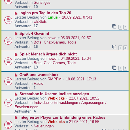
i
u
Verfasst in
Sonstiges
t
e
Antworten:
10
r
r
N
logins pro Tag in den Top 20
a
B
e
Letzter Beitrag von
Linus
«
10.09.2021, 07:41
g
e
u
Verfasst in
wkStats
i
e
Antworten:
17
1
2
t
r
r
N
Spiel: 4 Gewinnt
B
a
e
Letzter Beitrag von
hewo
«
05.09.2021, 02:57
e
g
u
Verfasst in
Bots, Chat-Games, Tools
i
e
Antworten:
16
t
1
2
r
r
N
Spiel: Mensch ärgere dich nicht
B
a
e
Letzter Beitrag von
hewo
«
04.09.2021, 15:04
e
g
u
Verfasst in
Bots, Chat-Games, Tools
i
e
Antworten:
19
t
1
2
r
r
N
Gruß und wunschbox
B
a
e
Letzter Beitrag von
RMPFM
«
19.08.2021, 17:13
e
g
u
Verfasst in
Radio
i
e
Antworten:
1
t
r
r
N
Streambox in Useronlineliste anzeigen
B
a
e
Letzter Beitrag von
Webkicks
«
22.07.2021, 18:52
e
g
u
Verfasst in
Individuelle Entwicklungen / Anpassungen /
i
e
Erweiterungen
t
r
Antworten:
4
r
B
N
Integrierter Player zur Einbindung eines Radios
a
e
e
Letzter Beitrag von
Webkicks
«
21.05.2021, 16:55
g
i
u
Verfasst in
Neuerungen
t