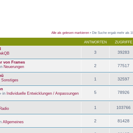
 Suche
Alle als gelesen markieren
• Die Suche ergab mehr als 1
ANTWORTEN
ZUGRIFFE
3
3
39283
wkQB
hr von Frames
2
77517
in
Neuerungen
nü
1
32597
n
Sonstiges
en
5
78926
» in
Individuelle Entwicklungen / Anpassungen
1
103766
Radio
2
81428
in
Allgemeines