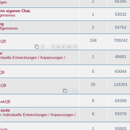
2
66185
iges
 im eigenen Chat.
1
53032
lgemeines
ng
2
54762
llgemeines
158
709242
kQB
1
7
8
9
10
11
…
hr
1
48681
viduelle Entwicklungen / Anpassungen /
.
5
63044
QB
25
126301
kQB
1
2
8
69399
n
wkQB
 nicht
6
59378
in
Individuelle Entwicklungen / Anpassungen /
1
55503
Tools