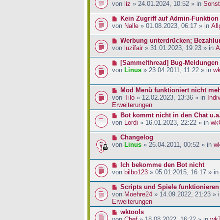
a
i
r
e
von
liz
» 24.01.2024, 10:52 » in
Sonst
g
t
B
u
r
e
e
N
Kein Zugriff auf Admin-Funktion
a
i
r
e
von
Nalle
» 01.08.2023, 06:17 » in
Al
g
t
B
u
r
e
e
N
Werbung unterdrücken; Bezahlu
a
i
r
e
von
luzifair
» 31.01.2023, 19:23 » in
A
g
t
B
u
r
e
e
N
[Sammelthread] Bug-Meldungen
a
i
r
e
von
Linus
» 23.04.2011, 11:22 » in
w
g
t
B
u
r
e
e
N
Mod Menü funktioniert nicht me
a
i
r
e
von
Tilo
» 12.02.2023, 13:36 » in
Indi
g
t
B
u
Erweiterungen
r
e
e
a
i
N
Bot kommt nicht in den Chat u.a
r
g
t
e
von
Lordi
» 16.01.2023, 22:22 » in
wk
B
r
u
e
a
e
N
Changelog
i
g
r
e
von
Linus
» 26.04.2011, 00:52 » in
w
t
B
u
r
e
e
a
N
Ich bekomme den Bot nicht
i
r
g
e
von
bilbo123
» 05.01.2015, 16:17 » i
t
B
u
r
e
e
N
Scripts und Spiele funktionieren
a
i
r
e
von
Moehre24
» 14.09.2022, 21:23 » 
g
t
B
u
Erweiterungen
r
e
e
a
N
wktools
i
r
g
e
von
Chef
» 18.08.2022, 16:22 » in
wk