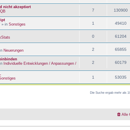
 nicht akzeptiert
7
130900
kQB
ipt
1
49410
 » in
Sonstiges
0
61204
kStats
2
65855
in
Neuerungen
 einbinden
2
60179
in
Individuelle Entwicklungen / Anpassungen /
.
1
53035
Sonstiges
Die Suche ergab mehr als 1
Alle