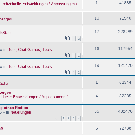
1
41835
n
Individuelle Entwicklungen / Anpassungen /
10
71540
nstiges
17
228289
kStats
1
2
16
117954
 » in
Bots, Chat-Games, Tools
1
2
19
121470
 » in
Bots, Chat-Games, Tools
1
2
1
62344
adio
zeigen
4
82285
viduelle Entwicklungen / Anpassungen /
ng eines Radios
55
482476
6 » in
Neuerungen
1
2
3
4
6
72738
QB