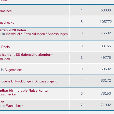
4
63039
gemeines
8
105772
nschecke
strap 2020 Holen
8
75592
» in
Individuelle Entwicklungen / Anpassungen
0
83165
n
Radio
s ist nicht EU-datenschutzkonform
1
49776
nstiges
0
60692
 in
Allgemeines
4
83172
viduelle Entwicklungen / Anpassungen /
dbar für multiple Nutzerkonten
6
78153
unschecke
gen
7
71902
» in
Wunschecke