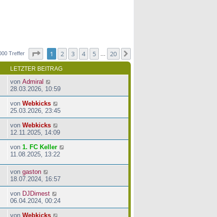
Seite
1
von
20
1
2
3
4
5
20
Nächste
000 Treffer
…
LETZTER BEITRAG
von
Admiral
28.03.2026, 10:59
von
Webkicks
25.03.2026, 23:45
von
Webkicks
12.11.2025, 14:09
von
1. FC Keller
11.08.2025, 13:22
von
gaston
18.07.2024, 16:57
von
DJDimest
06.04.2024, 00:24
von
Webkicks