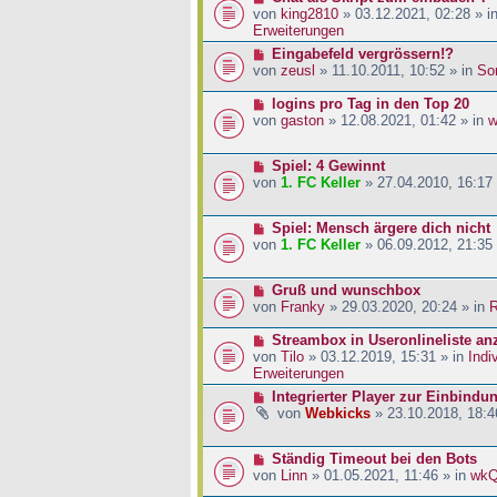
a
i
r
e
von
king2810
» 03.12.2021, 02:28 » i
g
t
B
u
Erweiterungen
r
e
e
N
Eingabefeld vergrössern!?
a
i
r
e
von
zeusl
» 11.10.2011, 10:52 » in
So
g
t
B
u
r
e
e
N
logins pro Tag in den Top 20
a
i
r
e
von
gaston
» 12.08.2021, 01:42 » in
w
g
t
B
u
r
e
e
a
N
Spiel: 4 Gewinnt
i
r
g
e
von
1. FC Keller
» 27.04.2010, 16:17
t
B
u
r
e
e
a
i
N
Spiel: Mensch ärgere dich nicht
r
g
t
e
von
1. FC Keller
» 06.09.2012, 21:35
B
r
u
e
a
e
i
g
N
Gruß und wunschbox
r
t
e
von
Franky
» 29.03.2020, 20:24 » in
R
B
r
u
e
a
e
N
Streambox in Useronlineliste an
i
g
r
e
von
Tilo
» 03.12.2019, 15:31 » in
Indi
t
B
u
Erweiterungen
r
e
e
a
N
Integrierter Player zur Einbindu
i
r
g
e
von
Webkicks
» 23.10.2018, 18:4
t
B
u
r
e
e
a
i
N
Ständig Timeout bei den Bots
r
g
t
e
von
Linn
» 01.05.2021, 11:46 » in
wk
B
r
u
e