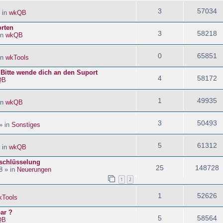
3
57034
 in
wkQB
orten
3
58218
in
wkQB
0
65851
in
wkTools
! Bitte wende dich an den Suport
4
58172
QB
1
49935
in
wkQB
3
50493
» in
Sonstiges
5
61312
 in
wkQB
schlüsselung
25
148728
8 » in
Neuerungen
1
2
1
52626
kTools
ar ?
5
58564
QB