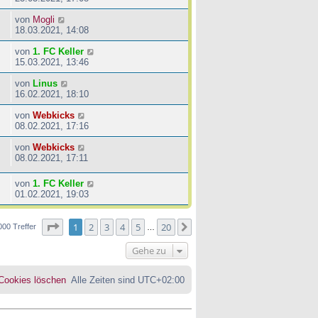
von
Mogli
18.03.2021, 14:08
von
1. FC Keller
15.03.2021, 13:46
von
Linus
16.02.2021, 18:10
von
Webkicks
08.02.2021, 17:16
von
Webkicks
08.02.2021, 17:11
von
1. FC Keller
01.02.2021, 19:03
Seite
1
von
20
1
2
3
4
5
20
Nächste
000 Treffer
…
Gehe zu
 Cookies löschen
Alle Zeiten sind
UTC+02:00