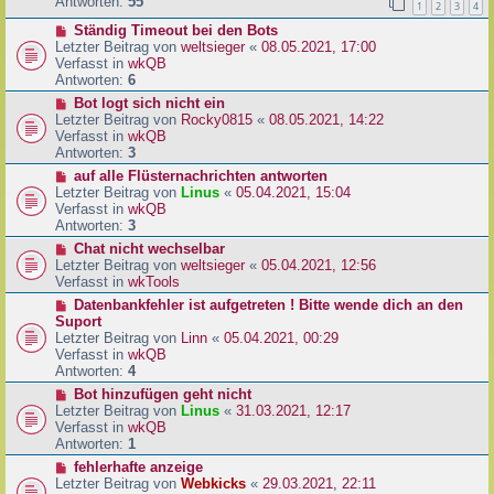
e
Antworten:
55
1
2
3
4
r
r
a
N
Ständig Timeout bei den Bots
B
g
e
Letzter Beitrag von
weltsieger
«
08.05.2021, 17:00
e
u
Verfasst in
wkQB
i
e
Antworten:
6
t
r
r
N
Bot logt sich nicht ein
B
a
e
Letzter Beitrag von
Rocky0815
«
08.05.2021, 14:22
e
g
u
Verfasst in
wkQB
i
e
Antworten:
3
t
r
N
auf alle Flüsternachrichten antworten
r
B
e
Letzter Beitrag von
Linus
«
05.04.2021, 15:04
a
e
u
Verfasst in
wkQB
g
i
e
Antworten:
3
t
r
N
Chat nicht wechselbar
r
B
e
Letzter Beitrag von
weltsieger
«
05.04.2021, 12:56
a
e
u
Verfasst in
wkTools
g
i
e
N
Datenbankfehler ist aufgetreten ! Bitte wende dich an den
t
r
e
Suport
r
B
u
Letzter Beitrag von
Linn
«
05.04.2021, 00:29
a
e
e
Verfasst in
wkQB
g
i
r
Antworten:
4
t
B
N
Bot hinzufügen geht nicht
r
e
e
Letzter Beitrag von
Linus
«
31.03.2021, 12:17
a
i
u
Verfasst in
wkQB
g
t
e
Antworten:
1
r
r
N
fehlerhafte anzeige
a
B
e
Letzter Beitrag von
Webkicks
«
29.03.2021, 22:11
g
e