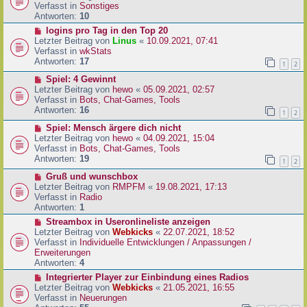
i
u
Verfasst in
Sonstiges
t
e
Antworten:
10
r
r
N
logins pro Tag in den Top 20
a
B
e
Letzter Beitrag von
Linus
«
10.09.2021, 07:41
g
e
u
Verfasst in
wkStats
i
e
Antworten:
17
1
2
t
r
r
N
Spiel: 4 Gewinnt
B
a
e
Letzter Beitrag von
hewo
«
05.09.2021, 02:57
e
g
u
Verfasst in
Bots, Chat-Games, Tools
i
e
Antworten:
16
t
1
2
r
r
N
Spiel: Mensch ärgere dich nicht
B
a
e
Letzter Beitrag von
hewo
«
04.09.2021, 15:04
e
g
u
Verfasst in
Bots, Chat-Games, Tools
i
e
Antworten:
19
t
1
2
r
r
N
Gruß und wunschbox
B
a
e
Letzter Beitrag von
RMPFM
«
19.08.2021, 17:13
e
g
u
Verfasst in
Radio
i
e
Antworten:
1
t
r
r
N
Streambox in Useronlineliste anzeigen
B
a
e
Letzter Beitrag von
Webkicks
«
22.07.2021, 18:52
e
g
u
Verfasst in
Individuelle Entwicklungen / Anpassungen /
i
e
Erweiterungen
t
r
Antworten:
4
r
B
N
Integrierter Player zur Einbindung eines Radios
a
e
e
Letzter Beitrag von
Webkicks
«
21.05.2021, 16:55
g
i
u
Verfasst in
Neuerungen
t