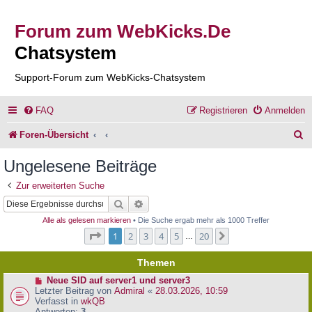
Forum zum WebKicks.De
Chatsystem
Support-Forum zum WebKicks-Chatsystem
FAQ
Registrieren
Anmelden
S
Foren-Übersicht
u
Ungelesene Beiträge
c
Zur erweiterten Suche
h
Suche
Erweiterte Suche
e
Alle als gelesen markieren
• Die Suche ergab mehr als 1000 Treffer
Seite
1
von
20
1
2
3
4
5
20
Nächste
…
Themen
N
Neue SID auf server1 und server3
e
Letzter Beitrag von
Admiral
«
28.03.2026, 10:59
u
Verfasst in
wkQB
e
Antworten:
3