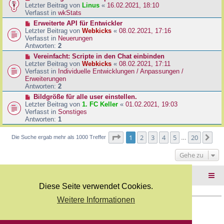
B
e
Letzter Beitrag von
Linus
«
16.02.2021, 18:10
a
e
u
Verfasst in
wkStats
g
i
e
N
Erweiterte API für Entwickler
t
r
e
Letzter Beitrag von
Webkicks
«
08.02.2021, 17:16
r
B
u
Verfasst in
Neuerungen
a
e
e
Antworten:
2
g
i
r
N
Vereinfacht: Scripte in den Chat einbinden
t
B
e
Letzter Beitrag von
Webkicks
«
08.02.2021, 17:11
r
e
u
Verfasst in
Individuelle Entwicklungen / Anpassungen /
a
i
e
Erweiterungen
g
t
r
Antworten:
2
r
B
N
Bildgröße für alle user einstellen.
a
e
e
Letzter Beitrag von
1. FC Keller
«
01.02.2021, 19:03
g
i
u
Verfasst in
Sonstiges
t
e
Antworten:
1
r
r
a
B
Seite
1
von
20
1
2
3
4
5
20
Nä
Die Suche ergab mehr als 1000 Treffer
g
…
e
i
Gehe zu
t
r
a
Foren-Übersicht
g
Diese Seite verwendet Cookies.
Weitere Informationen
Copyright Webkicks.de |
Impressum
|
AGB
|
Datenschutz
Powered by
phpBB
® Forum Software © phpBB Limited
Deutsche Übersetzung durch
phpBB.de