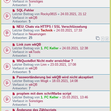
u
Verfasst in
Sonstiges
i
e
Antworten:
3
t
r
N
SQL-Fehler
r
B
e
Letzter Beitrag von
Rocky0815
«
24.03.2021, 21:12
a
e
u
Verfasst in
wkQB
g
i
e
Antworten:
5
t
r
N
NEU: Chats via HTTPS / SSL Verschlüsselung
r
B
e
Letzter Beitrag von
Technik
«
24.03.2021, 17:33
a
e
u
Verfasst in
Neuerungen
g
i
e
Antworten:
25
1
2
t
r
r
N
Link zum wkQB
B
a
e
Letzter Beitrag von
1. FC Keller
«
24.03.2021, 12:38
e
g
u
Verfasst in
wkTools
i
e
Antworten:
1
t
r
r
N
WkQuoteBot Nicht mehr erreichbar ?
B
a
e
Letzter Beitrag von
Linn
«
23.03.2021, 17:08
e
g
u
Verfasst in
wkQB
i
e
Antworten:
5
t
r
N
Passwortänderung bei wkQB wird nicht akzeptiert
r
B
e
Letzter Beitrag von
Mogli
«
18.03.2021, 14:08
a
e
u
Verfasst in
wkQB
g
i
e
Antworten:
7
t
r
N
proplem mit dem schriftfarbe script
r
B
e
Letzter Beitrag von
1. FC Keller
«
15.03.2021, 13:46
a
e
u
Verfasst in
Sonstiges
g
i
e
Antworten:
1
t
r
N
Änderung des Zählscripts
r