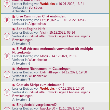
datenschutzkonform
a
B
u
Letzter Beitrag von
Webkicks
«
16.01.2022, 13:21
g
e
e
Verfasst in
Sonstiges
i
r
Antworten:
1
t
B
N
Live Cam in den Chat einbinden.
r
e
e
Letzter Beitrag von
Leif_is_live
«
15.01.2022, 13:36
a
i
u
Verfasst in
Allgemeines
g
t
e
N
Script-Engine Hilfe
r
r
e
Letzter Beitrag von
Visi
«
15.12.2021, 08:14
a
B
u
Verfasst in
Individuelle Entwicklungen / Anpassungen /
g
e
e
Erweiterungen
i
r
Antworten:
4
t
B
N
E-Mail Adresse mehrmals verwendbar für multiple
r
e
e
Nutzerkonten
a
i
u
Letzter Beitrag von
Mogli
«
14.12.2021, 21:36
g
t
e
Verfasst in
Wunschecke
r
r
Antworten:
6
a
B
N
Mehrere Nicknamen im Cat anlegen
g
e
e
Letzter Beitrag von
Didimitfliege
«
14.12.2021, 19:30
i
u
Verfasst in
Wunschecke
t
e
Antworten:
7
r
r
N
Chat als Skript zum einbauen ?
a
B
e
Letzter Beitrag von
Webkicks
«
07.12.2021, 13:50
g
e
u
Verfasst in
Individuelle Entwicklungen / Anpassungen /
i
e
Erweiterungen
t
r
Antworten:
1
r
B
N
Eingabefeld vergrössern!?
a
e
e
Letzter Beitrag von
baecker50
«
11.10.2021, 13:06
g