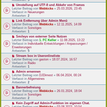
r
N
Umstellung auf UTF-8 und Abkehr von Frames
B
e
Letzter Beitrag von
Webkicks
«
25.03.2026, 23:45
e
u
Verfasst in
Neuerungen
i
e
Antworten:
2
t
r
N
Link Entfernung über Admin Menü
r
B
e
Letzter Beitrag von
Webkicks
«
12.11.2025, 14:09
a
e
u
Verfasst in
Sonstiges
g
i
e
Antworten:
1
t
r
N
Smileys von externer Seite Nutzen
r
B
e
Letzter Beitrag von
1. FC Keller
«
11.08.2025, 13:22
a
e
u
Verfasst in
Individuelle Entwicklungen / Anpassungen /
g
i
e
Erweiterungen
t
r
Antworten:
5
r
B
N
Stream box in Useronlineliste
a
e
e
Letzter Beitrag von
gaston
«
18.07.2024, 16:57
g
i
u
Verfasst in
Radio
t
e
Antworten:
1
r
r
N
Admin ernennen
a
B
e
Letzter Beitrag von
DJDimest
«
06.04.2024, 00:24
g
e
u
Verfasst in
Allgemeines
i
e
Antworten:
2
t
r
N
Bannerbefreiung
r
B
e
Letzter Beitrag von
Webkicks
«
26.01.2024, 18:04
a
e
u
Verfasst in
Sonstiges
g
i
e
Antworten:
2
t
r
N
Kein Zugriff auf Admin-Funktion im eigenen Chat.
r
B
e
Letzter Beitrag von
Webkicks
«
03.08.2023, 10:54