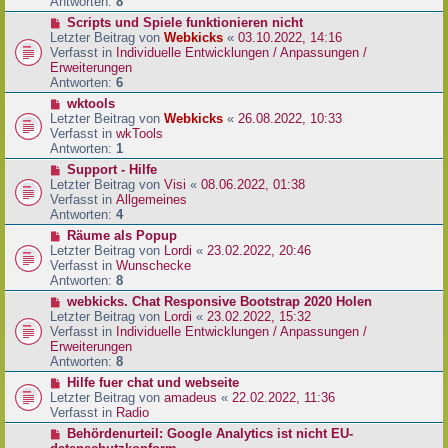
e
Antworten:
8
t
r
r
N
Scripts und Spiele funktionieren nicht
B
a
e
Letzter Beitrag von
Webkicks
«
03.10.2022, 14:16
e
g
u
Verfasst in
Individuelle Entwicklungen / Anpassungen /
i
e
Erweiterungen
t
r
Antworten:
6
r
B
N
wktools
a
e
e
Letzter Beitrag von
Webkicks
«
26.08.2022, 10:33
g
i
u
Verfasst in
wkTools
t
e
Antworten:
1
r
r
N
Support - Hilfe
a
B
e
Letzter Beitrag von
Visi
«
08.06.2022, 01:38
g
e
u
Verfasst in
Allgemeines
i
e
Antworten:
4
t
r
N
Räume als Popup
r
B
e
Letzter Beitrag von
Lordi
«
23.02.2022, 20:46
a
e
u
Verfasst in
Wunschecke
g
i
e
Antworten:
8
t
r
N
webkicks. Chat Responsive Bootstrap 2020 Holen
r
B
e
Letzter Beitrag von
Lordi
«
23.02.2022, 15:32
a
e
u
Verfasst in
Individuelle Entwicklungen / Anpassungen /
g
i
e
Erweiterungen
t
r
Antworten:
8
r
B
N
Hilfe fuer chat und webseite
a
e
e
Letzter Beitrag von
amadeus
«
22.02.2022, 11:36
g
i
u
Verfasst in
Radio
t
e
N
Behördenurteil: Google Analytics ist nicht EU-
r
r
e