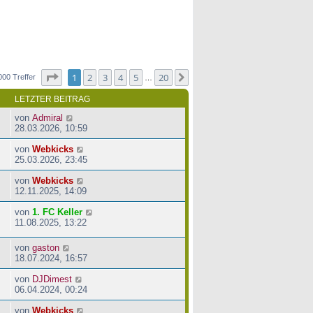
Seite
1
von
20
1
2
3
4
5
20
Nächste
000 Treffer
…
LETZTER BEITRAG
von
Admiral
28.03.2026, 10:59
von
Webkicks
25.03.2026, 23:45
von
Webkicks
12.11.2025, 14:09
von
1. FC Keller
11.08.2025, 13:22
von
gaston
18.07.2024, 16:57
von
DJDimest
06.04.2024, 00:24
von
Webkicks