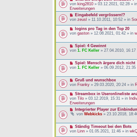
a
i
r
e
von
king2810
» 03.12.2021, 02:28 » i
g
t
B
u
Erweiterungen
r
e
e
N
Eingabefeld vergrössern!?
a
i
r
e
von
zeusl
» 11.10.2011, 10:52 » in
So
g
t
B
u
r
e
e
N
logins pro Tag in den Top 20
a
i
r
e
von
gaston
» 12.08.2021, 01:42 » in
w
g
t
B
u
r
e
e
a
N
Spiel: 4 Gewinnt
i
r
g
e
von
1. FC Keller
» 27.04.2010, 16:17
t
B
u
r
e
e
a
i
N
Spiel: Mensch ärgere dich nicht
r
g
t
e
von
1. FC Keller
» 06.09.2012, 21:35
B
r
u
e
a
e
i
g
N
Gruß und wunschbox
r
t
e
von
Franky
» 29.03.2020, 20:24 » in
R
B
r
u
e
a
e
N
Streambox in Useronlineliste an
i
g
r
e
von
Tilo
» 03.12.2019, 15:31 » in
Indi
t
B
u
Erweiterungen
r
e
e
a
N
Integrierter Player zur Einbindu
i
r
g
e
von
Webkicks
» 23.10.2018, 18:4
t
B
u
r
e
e
a
i
N
Ständig Timeout bei den Bots
r
g
t
e
von
Linn
» 01.05.2021, 11:46 » in
wk
B
r
u
e