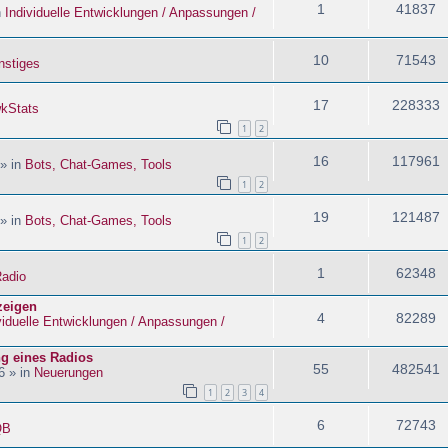
1
41837
n
Individuelle Entwicklungen / Anpassungen /
10
71543
nstiges
17
228333
kStats
1
2
16
117961
 » in
Bots, Chat-Games, Tools
1
2
19
121487
 » in
Bots, Chat-Games, Tools
1
2
1
62348
adio
zeigen
4
82289
viduelle Entwicklungen / Anpassungen /
ng eines Radios
55
482541
6 » in
Neuerungen
1
2
3
4
6
72743
QB