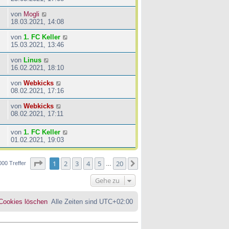
von
Mogli
18.03.2021, 14:08
von
1. FC Keller
15.03.2021, 13:46
von
Linus
16.02.2021, 18:10
von
Webkicks
08.02.2021, 17:16
von
Webkicks
08.02.2021, 17:11
von
1. FC Keller
01.02.2021, 19:03
Seite
1
von
20
1
2
3
4
5
20
Nächste
000 Treffer
…
Gehe zu
 Cookies löschen
Alle Zeiten sind
UTC+02:00