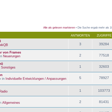
 Suche
Alle als gelesen markieren
• Die Suche ergab mehr als 1
ANTWORTEN
ZUGRIFFE
3
3
39284
wkQB
hr von Frames
2
77518
in
Neuerungen
nü
1
32603
n
Sonstiges
en
5
78927
» in
Individuelle Entwicklungen / Anpassungen
1
103773
Radio
2
81431
in
Allgemeines