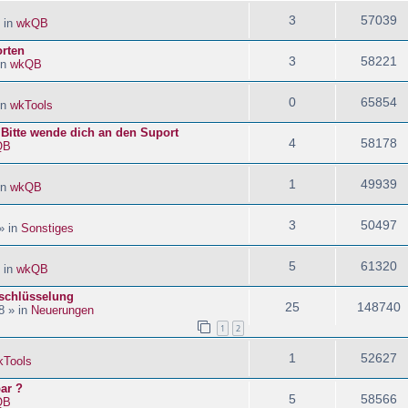
3
57039
 in
wkQB
orten
3
58221
in
wkQB
0
65854
in
wkTools
! Bitte wende dich an den Suport
4
58178
QB
1
49939
in
wkQB
3
50497
» in
Sonstiges
5
61320
 in
wkQB
schlüsselung
25
148740
8 » in
Neuerungen
1
2
1
52627
kTools
ar ?
5
58566
QB