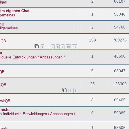
2
66187
iges
 im eigenen Chat.
1
53040
lgemeines
ng
2
54766
llgemeines
158
709276
kQB
1
7
8
9
10
11
…
hr
1
48690
viduelle Entwicklungen / Anpassungen /
.
5
63047
QB
25
126309
kQB
1
2
8
69405
n
wkQB
 nicht
6
59385
in
Individuelle Entwicklungen / Anpassungen /
1
55506
Tools