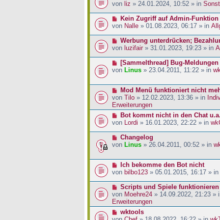
a
i
r
e
von
liz
» 24.01.2024, 10:52 » in
Sonst
g
t
B
u
r
e
e
N
Kein Zugriff auf Admin-Funktion
a
i
r
e
von
Nalle
» 01.08.2023, 06:17 » in
Al
g
t
B
u
r
e
e
N
Werbung unterdrücken; Bezahlu
a
i
r
e
von
luzifair
» 31.01.2023, 19:23 » in
A
g
t
B
u
r
e
e
N
[Sammelthread] Bug-Meldungen
a
i
r
e
von
Linus
» 23.04.2011, 11:22 » in
w
g
t
B
u
r
e
e
N
Mod Menü funktioniert nicht me
a
i
r
e
von
Tilo
» 12.02.2023, 13:36 » in
Indi
g
t
B
u
Erweiterungen
r
e
e
a
i
N
Bot kommt nicht in den Chat u.a
r
g
t
e
von
Lordi
» 16.01.2023, 22:22 » in
wk
B
r
u
e
a
e
N
Changelog
i
g
r
e
von
Linus
» 26.04.2011, 00:52 » in
w
t
B
u
r
e
e
a
N
Ich bekomme den Bot nicht
i
r
g
e
von
bilbo123
» 05.01.2015, 16:17 » i
t
B
u
r
e
e
N
Scripts und Spiele funktionieren
a
i
r
e
von
Moehre24
» 14.09.2022, 21:23 » 
g
t
B
u
Erweiterungen
r
e
e
a
N
wktools
i
r
g
e
von
Chef
» 18.08.2022, 16:22 » in
wk