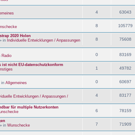
4
63043
gemeines
8
105779
nschecke
strap 2020 Holen
8
75608
» in
Individuelle Entwicklungen / Anpassungen
0
83169
n
Radio
s ist nicht EU-datenschutzkonform
1
49782
nstiges
0
60697
 in
Allgemeines
4
83177
viduelle Entwicklungen / Anpassungen /
dbar für multiple Nutzerkonten
6
78159
unschecke
gen
7
71909
» in
Wunschecke