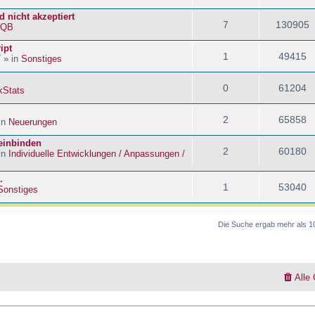
 nicht akzeptiert
7
130905
kQB
ipt
1
49415
 » in
Sonstiges
0
61204
kStats
2
65858
in
Neuerungen
 einbinden
2
60180
in
Individuelle Entwicklungen / Anpassungen /
.
1
53040
Sonstiges
Die Suche ergab mehr als 1
Alle