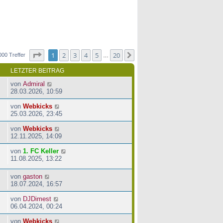
Seite
1
von
20
1
2
3
4
5
20
Nächste
000 Treffer
…
LETZTER BEITRAG
von
Admiral
28.03.2026, 10:59
von
Webkicks
25.03.2026, 23:45
von
Webkicks
12.11.2025, 14:09
von
1. FC Keller
11.08.2025, 13:22
von
gaston
18.07.2024, 16:57
von
DJDimest
06.04.2024, 00:24
von
Webkicks