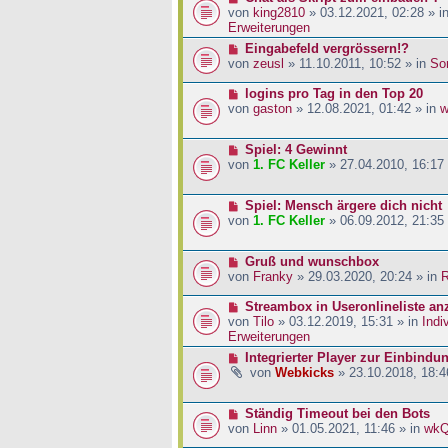
a
i
r
e
von
king2810
» 03.12.2021, 02:28 » i
g
t
B
u
Erweiterungen
r
e
e
N
Eingabefeld vergrössern!?
a
i
r
e
von
zeusl
» 11.10.2011, 10:52 » in
So
g
t
B
u
r
e
e
N
logins pro Tag in den Top 20
a
i
r
e
von
gaston
» 12.08.2021, 01:42 » in
w
g
t
B
u
r
e
e
a
N
Spiel: 4 Gewinnt
i
r
g
e
von
1. FC Keller
» 27.04.2010, 16:17
t
B
u
r
e
e
a
i
N
Spiel: Mensch ärgere dich nicht
r
g
t
e
von
1. FC Keller
» 06.09.2012, 21:35
B
r
u
e
a
e
i
g
N
Gruß und wunschbox
r
t
e
von
Franky
» 29.03.2020, 20:24 » in
R
B
r
u
e
a
e
N
Streambox in Useronlineliste an
i
g
r
e
von
Tilo
» 03.12.2019, 15:31 » in
Indi
t
B
u
Erweiterungen
r
e
e
a
N
Integrierter Player zur Einbindu
i
r
g
e
von
Webkicks
» 23.10.2018, 18:4
t
B
u
r
e
e
a
i
N
Ständig Timeout bei den Bots
r
g
t
e
von
Linn
» 01.05.2021, 11:46 » in
wk
B
r
u
e