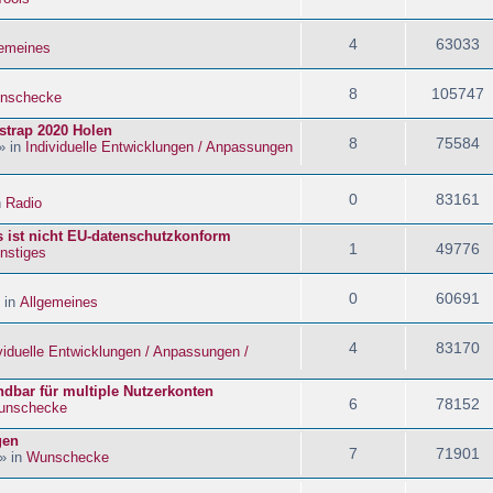
4
63033
gemeines
8
105747
nschecke
strap 2020 Holen
8
75584
» in
Individuelle Entwicklungen / Anpassungen
0
83161
n
Radio
s ist nicht EU-datenschutzkonform
1
49776
nstiges
0
60691
 in
Allgemeines
4
83170
viduelle Entwicklungen / Anpassungen /
dbar für multiple Nutzerkonten
6
78152
unschecke
gen
7
71901
» in
Wunschecke