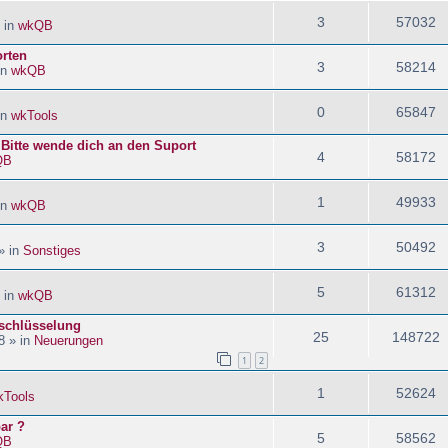
3
57032
 in
wkQB
orten
3
58214
in
wkQB
0
65847
in
wkTools
! Bitte wende dich an den Suport
4
58172
QB
1
49933
in
wkQB
3
50492
» in
Sonstiges
5
61312
 in
wkQB
schlüsselung
25
148722
8 » in
Neuerungen
1
2
1
52624
kTools
ar ?
5
58562
QB