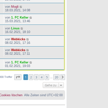
von
Mogli
18.03.2021, 14:08
von
1. FC Keller
15.03.2021, 13:46
von
Linus
16.02.2021, 18:10
von
Webkicks
08.02.2021, 17:16
von
Webkicks
08.02.2021, 17:11
von
1. FC Keller
01.02.2021, 19:03
Seite
1
von
20
1
2
3
4
5
20
Nächste
000 Treffer
…
Gehe zu
 Cookies löschen
Alle Zeiten sind
UTC+02:00