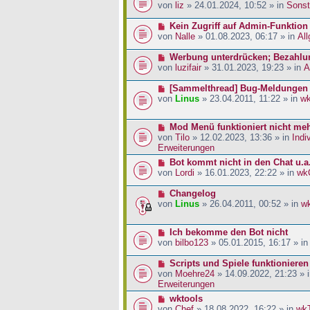
a
i
r
e
von
liz
» 24.01.2024, 10:52 » in
Sonst
g
t
B
u
r
e
e
N
Kein Zugriff auf Admin-Funktion
a
i
r
e
von
Nalle
» 01.08.2023, 06:17 » in
Al
g
t
B
u
r
e
e
N
Werbung unterdrücken; Bezahlu
a
i
r
e
von
luzifair
» 31.01.2023, 19:23 » in
A
g
t
B
u
r
e
e
N
[Sammelthread] Bug-Meldungen
a
i
r
e
von
Linus
» 23.04.2011, 11:22 » in
w
g
t
B
u
r
e
e
N
Mod Menü funktioniert nicht me
a
i
r
e
von
Tilo
» 12.02.2023, 13:36 » in
Indi
g
t
B
u
Erweiterungen
r
e
e
a
i
N
Bot kommt nicht in den Chat u.a
r
g
t
e
von
Lordi
» 16.01.2023, 22:22 » in
wk
B
r
u
e
a
e
N
Changelog
i
g
r
e
von
Linus
» 26.04.2011, 00:52 » in
w
t
B
u
r
e
e
a
N
Ich bekomme den Bot nicht
i
r
g
e
von
bilbo123
» 05.01.2015, 16:17 » i
t
B
u
r
e
e
N
Scripts und Spiele funktionieren
a
i
r
e
von
Moehre24
» 14.09.2022, 21:23 » 
g
t
B
u
Erweiterungen
r
e
e
a
N
wktools
i
r
g
e
von
Chef
» 18.08.2022, 16:22 » in
wk