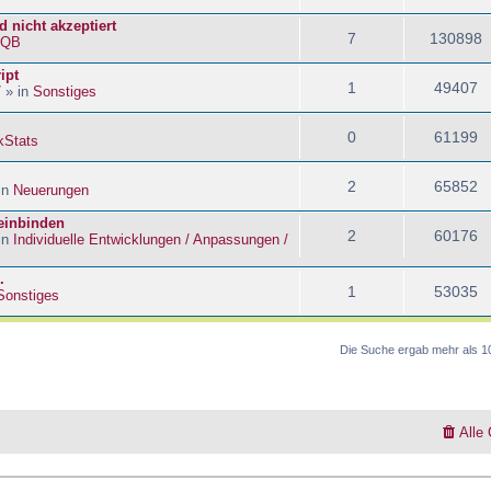
 nicht akzeptiert
7
130898
kQB
ipt
1
49407
 » in
Sonstiges
0
61199
kStats
2
65852
in
Neuerungen
 einbinden
2
60176
in
Individuelle Entwicklungen / Anpassungen /
.
1
53035
Sonstiges
Die Suche ergab mehr als 1
Alle