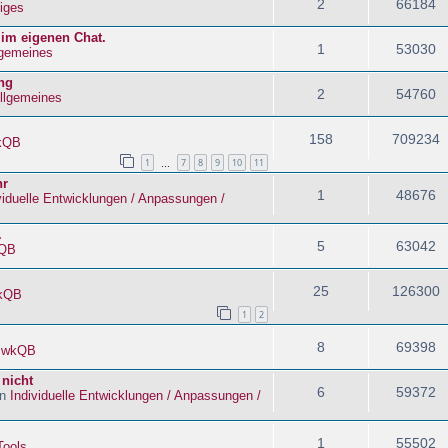
2
66184
iges
 im eigenen Chat.
1
53030
lgemeines
ng
2
54760
llgemeines
158
709234
kQB
1
7
8
9
10
11
…
hr
1
48676
viduelle Entwicklungen / Anpassungen /
.
5
63042
QB
25
126300
kQB
1
2
8
69398
n
wkQB
 nicht
6
59372
in
Individuelle Entwicklungen / Anpassungen /
1
55502
Tools