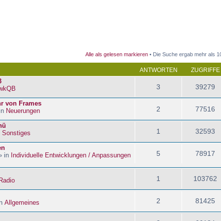
 Suche
Alle als gelesen markieren
• Die Suche ergab mehr als 1
ANTWORTEN
ZUGRIFFE
3
3
39279
wkQB
hr von Frames
2
77516
in
Neuerungen
nü
1
32593
n
Sonstiges
en
5
78917
» in
Individuelle Entwicklungen / Anpassungen
1
103762
Radio
2
81425
in
Allgemeines