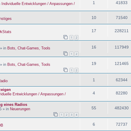
1
41833
n
Individuelle Entwicklungen / Anpassungen /
10
71540
nstiges
17
228211
kStats
1
2
16
117949
 » in
Bots, Chat-Games, Tools
1
2
19
121465
 » in
Bots, Chat-Games, Tools
1
2
1
62344
adio
zeigen
4
82280
viduelle Entwicklungen / Anpassungen /
ng eines Radios
55
482430
6 » in
Neuerungen
1
2
3
4
6
72737
QB