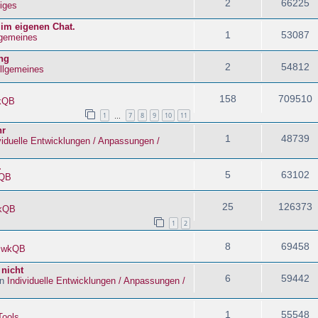
2
66225
iges
 im eigenen Chat.
1
53087
lgemeines
ng
2
54812
llgemeines
158
709510
kQB
1
7
8
9
10
11
…
hr
1
48739
viduelle Entwicklungen / Anpassungen /
.
5
63102
QB
25
126373
kQB
1
2
8
69458
n
wkQB
 nicht
6
59442
in
Individuelle Entwicklungen / Anpassungen /
1
55548
Tools