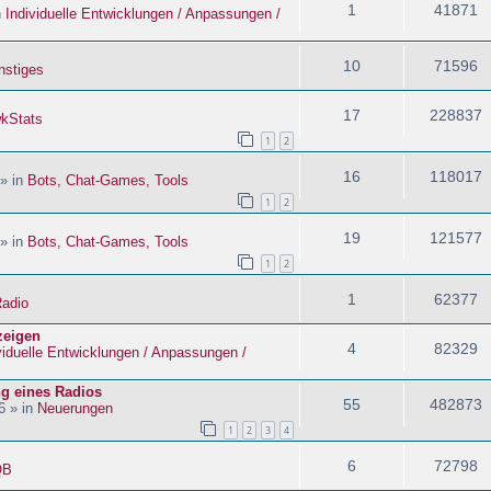
1
41871
n
Individuelle Entwicklungen / Anpassungen /
10
71596
nstiges
17
228837
kStats
1
2
16
118017
 » in
Bots, Chat-Games, Tools
1
2
19
121577
 » in
Bots, Chat-Games, Tools
1
2
1
62377
adio
zeigen
4
82329
viduelle Entwicklungen / Anpassungen /
ng eines Radios
55
482873
6 » in
Neuerungen
1
2
3
4
6
72798
QB