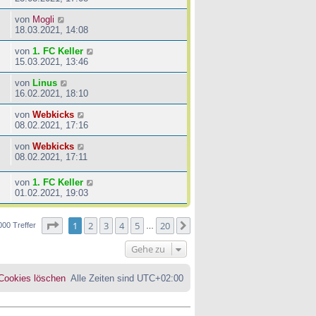
von
Mogli
18.03.2021, 14:08
von
1. FC Keller
15.03.2021, 13:46
von
Linus
16.02.2021, 18:10
von
Webkicks
08.02.2021, 17:16
von
Webkicks
08.02.2021, 17:11
von
1. FC Keller
01.02.2021, 19:03
Seite
1
von
20
1
2
3
4
5
20
Nächste
000 Treffer
…
Gehe zu
 Cookies löschen
Alle Zeiten sind
UTC+02:00