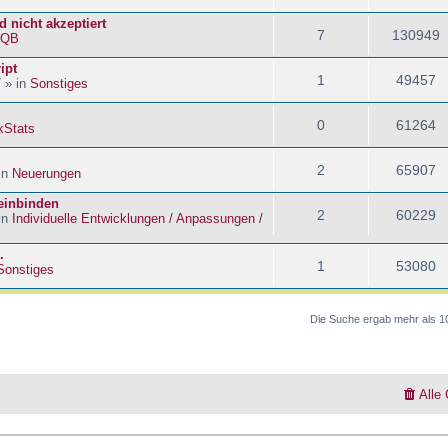
 nicht akzeptiert
7
130949
kQB
ipt
1
49457
 » in
Sonstiges
0
61264
kStats
2
65907
in
Neuerungen
 einbinden
2
60229
in
Individuelle Entwicklungen / Anpassungen /
.
1
53080
Sonstiges
Die Suche ergab mehr als 1
Alle