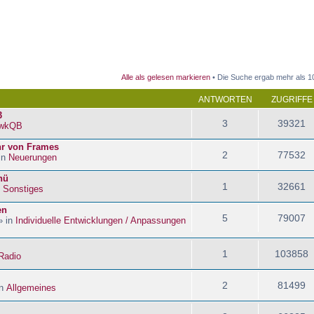
 Suche
Alle als gelesen markieren
• Die Suche ergab mehr als 1
ANTWORTEN
ZUGRIFFE
3
3
39321
wkQB
hr von Frames
2
77532
in
Neuerungen
nü
1
32661
n
Sonstiges
en
5
79007
» in
Individuelle Entwicklungen / Anpassungen
1
103858
Radio
2
81499
in
Allgemeines