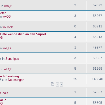
3
57073
 in
wkQB
orten
3
58267
in
wkQB
0
65911
in
wkTools
! Bitte wende dich an den Suport
4
58213
QB
1
49977
in
wkQB
3
50557
» in
Sonstiges
5
61368
 in
wkQB
schlüsselung
25
148840
8 » in
Neuerungen
1
2
1
52657
kTools
ar ?
5
58605
QB