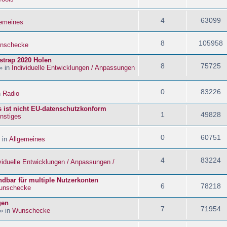
4
63099
gemeines
8
105958
nschecke
strap 2020 Holen
8
75725
» in
Individuelle Entwicklungen / Anpassungen
0
83226
n
Radio
s ist nicht EU-datenschutzkonform
1
49828
nstiges
0
60751
 in
Allgemeines
4
83224
viduelle Entwicklungen / Anpassungen /
dbar für multiple Nutzerkonten
6
78218
unschecke
gen
7
71954
» in
Wunschecke