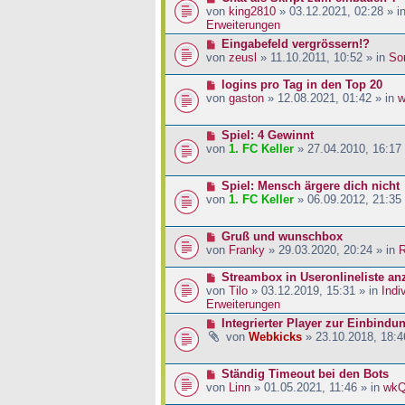
a
i
r
e
von
king2810
» 03.12.2021, 02:28 » i
g
t
B
u
Erweiterungen
r
e
e
N
Eingabefeld vergrössern!?
a
i
r
e
von
zeusl
» 11.10.2011, 10:52 » in
So
g
t
B
u
r
e
e
N
logins pro Tag in den Top 20
a
i
r
e
von
gaston
» 12.08.2021, 01:42 » in
w
g
t
B
u
r
e
e
a
N
Spiel: 4 Gewinnt
i
r
g
e
von
1. FC Keller
» 27.04.2010, 16:17
t
B
u
r
e
e
a
i
N
Spiel: Mensch ärgere dich nicht
r
g
t
e
von
1. FC Keller
» 06.09.2012, 21:35
B
r
u
e
a
e
i
g
N
Gruß und wunschbox
r
t
e
von
Franky
» 29.03.2020, 20:24 » in
R
B
r
u
e
a
e
N
Streambox in Useronlineliste an
i
g
r
e
von
Tilo
» 03.12.2019, 15:31 » in
Indi
t
B
u
Erweiterungen
r
e
e
a
N
Integrierter Player zur Einbindu
i
r
g
e
von
Webkicks
» 23.10.2018, 18:4
t
B
u
r
e
e
a
i
N
Ständig Timeout bei den Bots
r
g
t
e
von
Linn
» 01.05.2021, 11:46 » in
wk
B
r
u
e