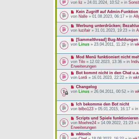
a
i
r
e
von
liz
» 24.01.2024, 10:52 » in
Sonst
g
t
B
u
r
e
e
N
Kein Zugriff auf Admin-Funktion
a
i
r
e
von
Nalle
» 01.08.2023, 06:17 » in
Al
g
t
B
u
r
e
e
N
Werbung unterdrücken; Bezahlu
a
i
r
e
von
luzifair
» 31.01.2023, 19:23 » in
A
g
t
B
u
r
e
e
N
[Sammelthread] Bug-Meldungen
a
i
r
e
von
Linus
» 23.04.2011, 11:22 » in
w
g
t
B
u
r
e
e
N
Mod Menü funktioniert nicht me
a
i
r
e
von
Tilo
» 12.02.2023, 13:36 » in
Indi
g
t
B
u
Erweiterungen
r
e
e
a
i
N
Bot kommt nicht in den Chat u.a
r
g
t
e
von
Lordi
» 16.01.2023, 22:22 » in
wk
B
r
u
e
a
e
N
Changelog
i
g
r
e
von
Linus
» 26.04.2011, 00:52 » in
w
t
B
u
r
e
e
a
N
Ich bekomme den Bot nicht
i
r
g
e
von
bilbo123
» 05.01.2015, 16:17 » i
t
B
u
r
e
e
N
Scripts und Spiele funktionieren
a
i
r
e
von
Moehre24
» 14.09.2022, 21:23 » 
g
t
B
u
Erweiterungen
r
e
e
a
N
wktools
i
r
g
e
von
Chef
» 18.08.2022, 16:22 » in
wk