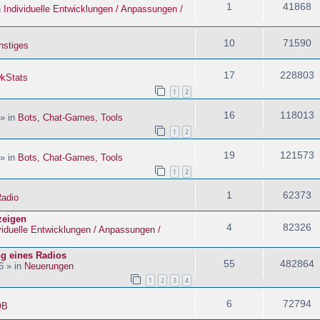
1
41868
n
Individuelle Entwicklungen / Anpassungen /
10
71590
nstiges
17
228803
kStats
1
2
16
118013
 » in
Bots, Chat-Games, Tools
1
2
19
121573
 » in
Bots, Chat-Games, Tools
1
2
1
62373
adio
zeigen
4
82326
viduelle Entwicklungen / Anpassungen /
ng eines Radios
55
482864
6 » in
Neuerungen
1
2
3
4
6
72794
QB