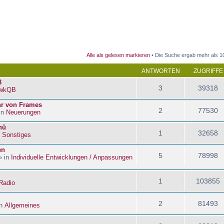
 Suche
Alle als gelesen markieren
• Die Suche ergab mehr als 1
ANTWORTEN
ZUGRIFFE
3
3
39318
wkQB
hr von Frames
2
77530
in
Neuerungen
nü
1
32658
n
Sonstiges
en
5
78998
» in
Individuelle Entwicklungen / Anpassungen
1
103855
Radio
2
81493
in
Allgemeines