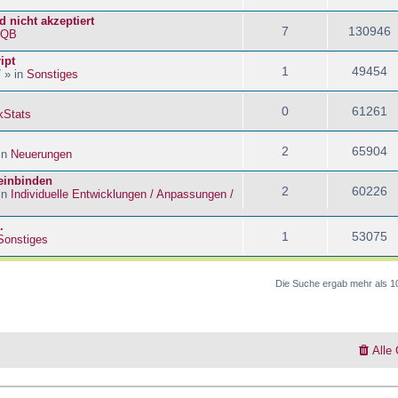
 nicht akzeptiert
7
130946
kQB
ipt
1
49454
 » in
Sonstiges
0
61261
kStats
2
65904
in
Neuerungen
 einbinden
2
60226
in
Individuelle Entwicklungen / Anpassungen /
.
1
53075
Sonstiges
Die Suche ergab mehr als 1
Alle