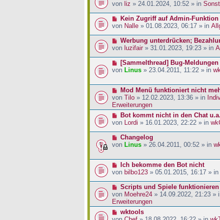
a
i
r
e
von
liz
» 24.01.2024, 10:52 » in
Sonst
g
t
B
u
r
e
e
N
Kein Zugriff auf Admin-Funktion
a
i
r
e
von
Nalle
» 01.08.2023, 06:17 » in
Al
g
t
B
u
r
e
e
N
Werbung unterdrücken; Bezahlu
a
i
r
e
von
luzifair
» 31.01.2023, 19:23 » in
A
g
t
B
u
r
e
e
N
[Sammelthread] Bug-Meldungen
a
i
r
e
von
Linus
» 23.04.2011, 11:22 » in
w
g
t
B
u
r
e
e
N
Mod Menü funktioniert nicht me
a
i
r
e
von
Tilo
» 12.02.2023, 13:36 » in
Indi
g
t
B
u
Erweiterungen
r
e
e
a
i
N
Bot kommt nicht in den Chat u.a
r
g
t
e
von
Lordi
» 16.01.2023, 22:22 » in
wk
B
r
u
e
a
e
N
Changelog
i
g
r
e
von
Linus
» 26.04.2011, 00:52 » in
w
t
B
u
r
e
e
a
N
Ich bekomme den Bot nicht
i
r
g
e
von
bilbo123
» 05.01.2015, 16:17 » i
t
B
u
r
e
e
N
Scripts und Spiele funktionieren
a
i
r
e
von
Moehre24
» 14.09.2022, 21:23 » 
g
t
B
u
Erweiterungen
r
e
e
a
N
wktools
i
r
g
e
von
Chef
» 18.08.2022, 16:22 » in
wk