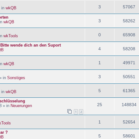
3
57067
 in
wkQB
orten
3
58262
in
wkQB
0
65908
in
wkTools
! Bitte wende dich an den Suport
4
58208
QB
1
49971
in
wkQB
3
50551
» in
Sonstiges
5
61365
 in
wkQB
schlüsselung
25
148834
8 » in
Neuerungen
1
2
1
52654
kTools
ar ?
5
58601
QB