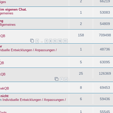
2
66219
iges
 im eigenen Chat.
1
53083
lgemeines
ng
2
54809
llgemeines
158
709498
kQB
1
7
8
9
10
11
…
hr
1
48736
viduelle Entwicklungen / Anpassungen /
.
5
63095
QB
25
126369
kQB
1
2
8
69453
n
wkQB
 nicht
6
59436
in
Individuelle Entwicklungen / Anpassungen /
1
55545
Tools