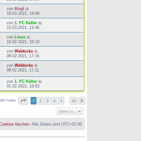
von
Mogli
18.03.2021, 14:08
von
1. FC Keller
15.03.2021, 13:46
von
Linus
16.02.2021, 18:10
von
Webkicks
08.02.2021, 17:16
von
Webkicks
08.02.2021, 17:11
von
1. FC Keller
01.02.2021, 19:03
Seite
1
von
20
1
2
3
4
5
20
Nächste
000 Treffer
…
Gehe zu
 Cookies löschen
Alle Zeiten sind
UTC+02:00