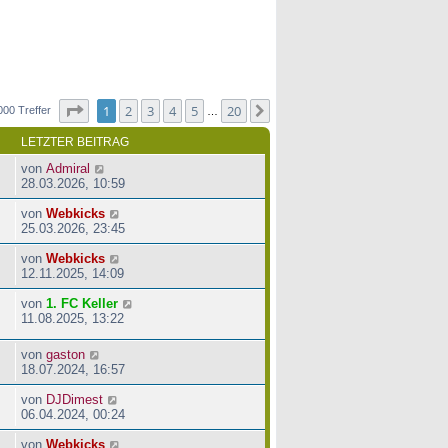
Seite
1
von
20
1
2
3
4
5
20
Nächste
000 Treffer
…
LETZTER BEITRAG
von
Admiral
28.03.2026, 10:59
von
Webkicks
25.03.2026, 23:45
von
Webkicks
12.11.2025, 14:09
von
1. FC Keller
11.08.2025, 13:22
von
gaston
18.07.2024, 16:57
von
DJDimest
06.04.2024, 00:24
von
Webkicks