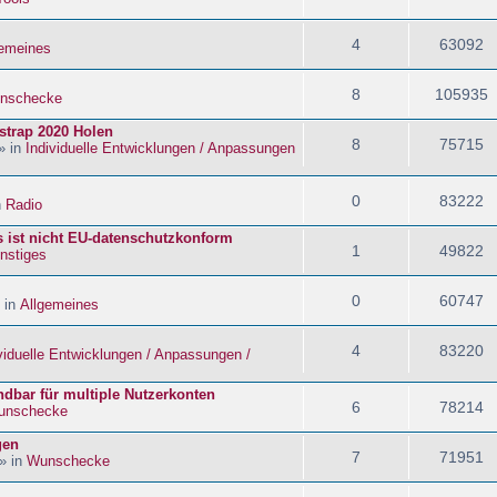
4
63092
gemeines
8
105935
nschecke
strap 2020 Holen
8
75715
» in
Individuelle Entwicklungen / Anpassungen
0
83222
n
Radio
s ist nicht EU-datenschutzkonform
1
49822
nstiges
0
60747
 in
Allgemeines
4
83220
viduelle Entwicklungen / Anpassungen /
dbar für multiple Nutzerkonten
6
78214
unschecke
gen
7
71951
» in
Wunschecke