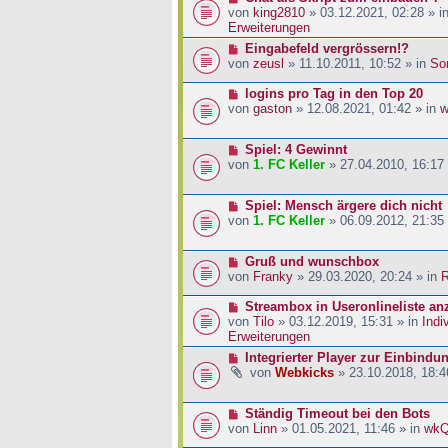
a
i
r
e
von
king2810
» 03.12.2021, 02:28 » i
g
t
B
u
Erweiterungen
r
e
e
N
Eingabefeld vergrössern!?
a
i
r
e
von
zeusl
» 11.10.2011, 10:52 » in
So
g
t
B
u
r
e
e
N
logins pro Tag in den Top 20
a
i
r
e
von
gaston
» 12.08.2021, 01:42 » in
w
g
t
B
u
r
e
e
a
N
Spiel: 4 Gewinnt
i
r
g
e
von
1. FC Keller
» 27.04.2010, 16:17
t
B
u
r
e
e
a
i
N
Spiel: Mensch ärgere dich nicht
r
g
t
e
von
1. FC Keller
» 06.09.2012, 21:35
B
r
u
e
a
e
i
g
N
Gruß und wunschbox
r
t
e
von
Franky
» 29.03.2020, 20:24 » in
R
B
r
u
e
a
e
N
Streambox in Useronlineliste an
i
g
r
e
von
Tilo
» 03.12.2019, 15:31 » in
Indi
t
B
u
Erweiterungen
r
e
e
a
N
Integrierter Player zur Einbindu
i
r
g
e
von
Webkicks
» 23.10.2018, 18:4
t
B
u
r
e
e
a
i
N
Ständig Timeout bei den Bots
r
g
t
e
von
Linn
» 01.05.2021, 11:46 » in
wk
B
r
u
e