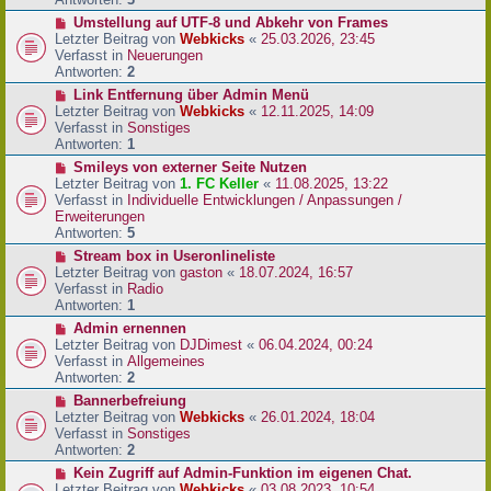
r
N
Umstellung auf UTF-8 und Abkehr von Frames
B
e
Letzter Beitrag von
Webkicks
«
25.03.2026, 23:45
e
u
Verfasst in
Neuerungen
i
e
Antworten:
2
t
r
N
Link Entfernung über Admin Menü
r
B
e
Letzter Beitrag von
Webkicks
«
12.11.2025, 14:09
a
e
u
Verfasst in
Sonstiges
g
i
e
Antworten:
1
t
r
N
Smileys von externer Seite Nutzen
r
B
e
Letzter Beitrag von
1. FC Keller
«
11.08.2025, 13:22
a
e
u
Verfasst in
Individuelle Entwicklungen / Anpassungen /
g
i
e
Erweiterungen
t
r
Antworten:
5
r
B
N
Stream box in Useronlineliste
a
e
e
Letzter Beitrag von
gaston
«
18.07.2024, 16:57
g
i
u
Verfasst in
Radio
t
e
Antworten:
1
r
r
N
Admin ernennen
a
B
e
Letzter Beitrag von
DJDimest
«
06.04.2024, 00:24
g
e
u
Verfasst in
Allgemeines
i
e
Antworten:
2
t
r
N
Bannerbefreiung
r
B
e
Letzter Beitrag von
Webkicks
«
26.01.2024, 18:04
a
e
u
Verfasst in
Sonstiges
g
i
e
Antworten:
2
t
r
N
Kein Zugriff auf Admin-Funktion im eigenen Chat.
r
B
e
Letzter Beitrag von
Webkicks
«
03.08.2023, 10:54