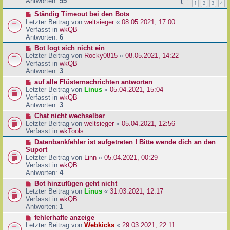
e
Antworten:
55
1
2
3
4
r
r
a
N
Ständig Timeout bei den Bots
B
g
e
Letzter Beitrag von
weltsieger
«
08.05.2021, 17:00
e
u
Verfasst in
wkQB
i
e
Antworten:
6
t
r
r
N
Bot logt sich nicht ein
B
a
e
Letzter Beitrag von
Rocky0815
«
08.05.2021, 14:22
e
g
u
Verfasst in
wkQB
i
e
Antworten:
3
t
r
N
auf alle Flüsternachrichten antworten
r
B
e
Letzter Beitrag von
Linus
«
05.04.2021, 15:04
a
e
u
Verfasst in
wkQB
g
i
e
Antworten:
3
t
r
N
Chat nicht wechselbar
r
B
e
Letzter Beitrag von
weltsieger
«
05.04.2021, 12:56
a
e
u
Verfasst in
wkTools
g
i
e
N
Datenbankfehler ist aufgetreten ! Bitte wende dich an den
t
r
e
Suport
r
B
u
Letzter Beitrag von
Linn
«
05.04.2021, 00:29
a
e
e
Verfasst in
wkQB
g
i
r
Antworten:
4
t
B
N
Bot hinzufügen geht nicht
r
e
e
Letzter Beitrag von
Linus
«
31.03.2021, 12:17
a
i
u
Verfasst in
wkQB
g
t
e
Antworten:
1
r
r
N
fehlerhafte anzeige
a
B
e
Letzter Beitrag von
Webkicks
«
29.03.2021, 22:11
g
e