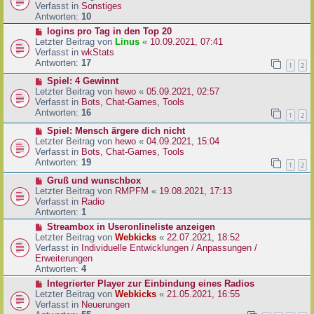
i
u
Verfasst in
Sonstiges
t
e
Antworten:
10
r
r
N
logins pro Tag in den Top 20
a
B
e
Letzter Beitrag von
Linus
«
10.09.2021, 07:41
g
e
u
Verfasst in
wkStats
i
e
Antworten:
17
1
2
t
r
r
N
Spiel: 4 Gewinnt
B
a
e
Letzter Beitrag von
hewo
«
05.09.2021, 02:57
e
g
u
Verfasst in
Bots, Chat-Games, Tools
i
e
Antworten:
16
t
1
2
r
r
N
Spiel: Mensch ärgere dich nicht
B
a
e
Letzter Beitrag von
hewo
«
04.09.2021, 15:04
e
g
u
Verfasst in
Bots, Chat-Games, Tools
i
e
Antworten:
19
t
1
2
r
r
N
Gruß und wunschbox
B
a
e
Letzter Beitrag von
RMPFM
«
19.08.2021, 17:13
e
g
u
Verfasst in
Radio
i
e
Antworten:
1
t
r
r
N
Streambox in Useronlineliste anzeigen
B
a
e
Letzter Beitrag von
Webkicks
«
22.07.2021, 18:52
e
g
u
Verfasst in
Individuelle Entwicklungen / Anpassungen /
i
e
Erweiterungen
t
r
Antworten:
4
r
B
N
Integrierter Player zur Einbindung eines Radios
a
e
e
Letzter Beitrag von
Webkicks
«
21.05.2021, 16:55
g
i
u
Verfasst in
Neuerungen
t