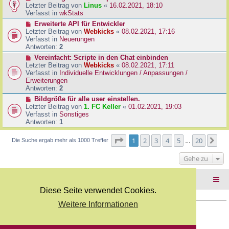
B
e
Letzter Beitrag von
Linus
«
16.02.2021, 18:10
a
e
u
Verfasst in
wkStats
g
i
e
N
Erweiterte API für Entwickler
t
r
e
Letzter Beitrag von
Webkicks
«
08.02.2021, 17:16
r
B
u
Verfasst in
Neuerungen
a
e
e
Antworten:
2
g
i
r
N
Vereinfacht: Scripte in den Chat einbinden
t
B
e
Letzter Beitrag von
Webkicks
«
08.02.2021, 17:11
r
e
u
Verfasst in
Individuelle Entwicklungen / Anpassungen /
a
i
e
Erweiterungen
g
t
r
Antworten:
2
r
B
N
Bildgröße für alle user einstellen.
a
e
e
Letzter Beitrag von
1. FC Keller
«
01.02.2021, 19:03
g
i
u
Verfasst in
Sonstiges
t
e
Antworten:
1
r
r
a
B
Seite
1
von
20
1
2
3
4
5
20
Nä
Die Suche ergab mehr als 1000 Treffer
g
…
e
i
Gehe zu
t
r
a
Foren-Übersicht
g
Diese Seite verwendet Cookies.
Weitere Informationen
Copyright Webkicks.de |
Impressum
|
AGB
|
Datenschutz
Powered by
phpBB
® Forum Software © phpBB Limited
Deutsche Übersetzung durch
phpBB.de