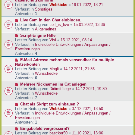
datenschutzkonform
a
B
u
Letzter Beitrag von
Webkicks
«
16.01.2022, 13:21
g
e
e
Verfasst in
Sonstiges
i
r
Antworten:
1
t
B
N
Live Cam in den Chat einbinden.
r
e
e
Letzter Beitrag von
Leif_is_live
«
15.01.2022, 13:36
a
i
u
Verfasst in
Allgemeines
g
t
e
N
Script-Engine Hilfe
r
r
e
Letzter Beitrag von
Visi
«
15.12.2021, 08:14
a
B
u
Verfasst in
Individuelle Entwicklungen / Anpassungen /
g
e
e
Erweiterungen
i
r
Antworten:
4
t
B
N
E-Mail Adresse mehrmals verwendbar für multiple
r
e
e
Nutzerkonten
a
i
u
Letzter Beitrag von
Mogli
«
14.12.2021, 21:36
g
t
e
Verfasst in
Wunschecke
r
r
Antworten:
6
a
B
N
Mehrere Nicknamen im Cat anlegen
g
e
e
Letzter Beitrag von
Didimitfliege
«
14.12.2021, 19:30
i
u
Verfasst in
Wunschecke
t
e
Antworten:
7
r
r
N
Chat als Skript zum einbauen ?
a
B
e
Letzter Beitrag von
Webkicks
«
07.12.2021, 13:50
g
e
u
Verfasst in
Individuelle Entwicklungen / Anpassungen /
i
e
Erweiterungen
t
r
Antworten:
1
r
B
N
Eingabefeld vergrössern!?
a
e
e
Letzter Beitrag von
baecker50
«
11.10.2021, 13:06
g