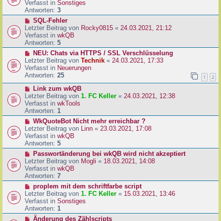
u
Verfasst in
Sonstiges
i
e
Antworten:
3
t
r
N
SQL-Fehler
r
B
e
Letzter Beitrag von
Rocky0815
«
24.03.2021, 21:12
a
e
u
Verfasst in
wkQB
g
i
e
Antworten:
5
t
r
N
NEU: Chats via HTTPS / SSL Verschlüsselung
r
B
e
Letzter Beitrag von
Technik
«
24.03.2021, 17:33
a
e
u
Verfasst in
Neuerungen
g
i
e
Antworten:
25
1
2
t
r
r
N
Link zum wkQB
B
a
e
Letzter Beitrag von
1. FC Keller
«
24.03.2021, 12:38
e
g
u
Verfasst in
wkTools
i
e
Antworten:
1
t
r
r
N
WkQuoteBot Nicht mehr erreichbar ?
B
a
e
Letzter Beitrag von
Linn
«
23.03.2021, 17:08
e
g
u
Verfasst in
wkQB
i
e
Antworten:
5
t
r
N
Passwortänderung bei wkQB wird nicht akzeptiert
r
B
e
Letzter Beitrag von
Mogli
«
18.03.2021, 14:08
a
e
u
Verfasst in
wkQB
g
i
e
Antworten:
7
t
r
N
proplem mit dem schriftfarbe script
r
B
e
Letzter Beitrag von
1. FC Keller
«
15.03.2021, 13:46
a
e
u
Verfasst in
Sonstiges
g
i
e
Antworten:
1
t
r
N
Änderung des Zählscripts
r