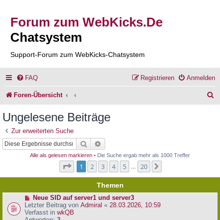
Forum zum WebKicks.De
Chatsystem
Support-Forum zum WebKicks-Chatsystem
FAQ
Registrieren
Anmelden
S
Foren-Übersicht
u
Ungelesene Beiträge
c
Zur erweiterten Suche
h
Suche
Erweiterte Suche
e
Alle als gelesen markieren
• Die Suche ergab mehr als 1000 Treffer
Seite
1
von
20
1
2
3
4
5
20
Nächste
…
Themen
N
Neue SID auf server1 und server3
e
Letzter Beitrag von
Admiral
«
28.03.2026, 10:59
u
Verfasst in
wkQB
e
Antworten:
3