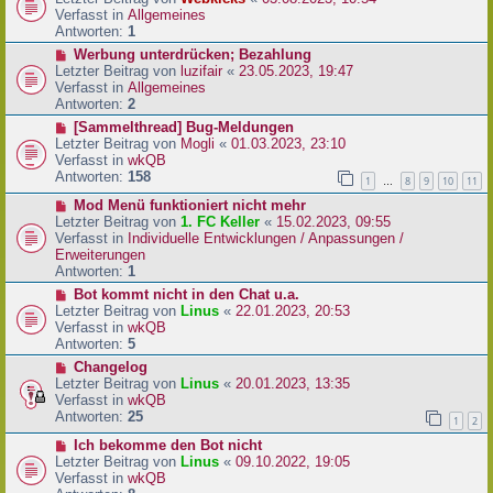
a
e
u
Verfasst in
Allgemeines
g
i
e
Antworten:
1
t
r
N
Werbung unterdrücken; Bezahlung
r
B
e
Letzter Beitrag von
luzifair
«
23.05.2023, 19:47
a
e
u
Verfasst in
Allgemeines
g
i
e
Antworten:
2
t
r
N
[Sammelthread] Bug-Meldungen
r
B
e
Letzter Beitrag von
Mogli
«
01.03.2023, 23:10
a
e
u
Verfasst in
wkQB
g
i
e
Antworten:
158
1
8
9
10
11
…
t
r
r
N
Mod Menü funktioniert nicht mehr
B
a
e
Letzter Beitrag von
1. FC Keller
«
15.02.2023, 09:55
e
g
u
Verfasst in
Individuelle Entwicklungen / Anpassungen /
i
e
Erweiterungen
t
r
Antworten:
1
r
B
a
N
Bot kommt nicht in den Chat u.a.
e
g
e
Letzter Beitrag von
Linus
«
22.01.2023, 20:53
i
u
Verfasst in
wkQB
t
e
Antworten:
5
r
r
N
Changelog
a
B
e
Letzter Beitrag von
Linus
«
20.01.2023, 13:35
g
e
u
Verfasst in
wkQB
i
e
Antworten:
25
1
2
t
r
r
N
Ich bekomme den Bot nicht
B
a
e
Letzter Beitrag von
Linus
«
09.10.2022, 19:05
e
g
u
Verfasst in
wkQB
i