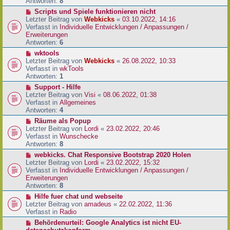
e
Antworten:
8
t
r
r
N
Scripts und Spiele funktionieren nicht
B
a
e
Letzter Beitrag von
Webkicks
«
03.10.2022, 14:16
e
g
u
Verfasst in
Individuelle Entwicklungen / Anpassungen /
i
e
Erweiterungen
t
r
Antworten:
6
r
B
N
wktools
a
e
e
Letzter Beitrag von
Webkicks
«
26.08.2022, 10:33
g
i
u
Verfasst in
wkTools
t
e
Antworten:
1
r
r
N
Support - Hilfe
a
B
e
Letzter Beitrag von
Visi
«
08.06.2022, 01:38
g
e
u
Verfasst in
Allgemeines
i
e
Antworten:
4
t
r
N
Räume als Popup
r
B
e
Letzter Beitrag von
Lordi
«
23.02.2022, 20:46
a
e
u
Verfasst in
Wunschecke
g
i
e
Antworten:
8
t
r
N
webkicks. Chat Responsive Bootstrap 2020 Holen
r
B
e
Letzter Beitrag von
Lordi
«
23.02.2022, 15:32
a
e
u
Verfasst in
Individuelle Entwicklungen / Anpassungen /
g
i
e
Erweiterungen
t
r
Antworten:
8
r
B
N
Hilfe fuer chat und webseite
a
e
e
Letzter Beitrag von
amadeus
«
22.02.2022, 11:36
g
i
u
Verfasst in
Radio
t
e
N
Behördenurteil: Google Analytics ist nicht EU-
r
r
e