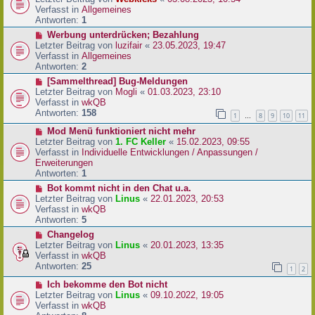
a
e
u
Verfasst in
Allgemeines
g
i
e
Antworten:
1
t
r
N
Werbung unterdrücken; Bezahlung
r
B
e
Letzter Beitrag von
luzifair
«
23.05.2023, 19:47
a
e
u
Verfasst in
Allgemeines
g
i
e
Antworten:
2
t
r
N
[Sammelthread] Bug-Meldungen
r
B
e
Letzter Beitrag von
Mogli
«
01.03.2023, 23:10
a
e
u
Verfasst in
wkQB
g
i
e
Antworten:
158
1
8
9
10
11
…
t
r
r
N
Mod Menü funktioniert nicht mehr
B
a
e
Letzter Beitrag von
1. FC Keller
«
15.02.2023, 09:55
e
g
u
Verfasst in
Individuelle Entwicklungen / Anpassungen /
i
e
Erweiterungen
t
r
Antworten:
1
r
B
a
N
Bot kommt nicht in den Chat u.a.
e
g
e
Letzter Beitrag von
Linus
«
22.01.2023, 20:53
i
u
Verfasst in
wkQB
t
e
Antworten:
5
r
r
N
Changelog
a
B
e
Letzter Beitrag von
Linus
«
20.01.2023, 13:35
g
e
u
Verfasst in
wkQB
i
e
Antworten:
25
1
2
t
r
r
N
Ich bekomme den Bot nicht
B
a
e
Letzter Beitrag von
Linus
«
09.10.2022, 19:05
e
g
u
Verfasst in
wkQB
i