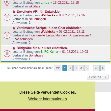
B
e
Letzter Beitrag von
Linus
«
16.02.2021, 18:10
a
e
u
Verfasst in
wkStats
g
i
e
N
Erweiterte API für Entwickler
t
r
e
Letzter Beitrag von
Webkicks
«
08.02.2021, 17:16
r
B
u
Verfasst in
Neuerungen
a
e
e
Antworten:
2
g
i
r
N
Vereinfacht: Scripte in den Chat einbinden
t
B
e
Letzter Beitrag von
Webkicks
«
08.02.2021, 17:11
r
e
u
Verfasst in
Individuelle Entwicklungen / Anpassungen /
a
i
e
Erweiterungen
g
t
r
Antworten:
2
r
B
N
Bildgröße für alle user einstellen.
a
e
e
Letzter Beitrag von
1. FC Keller
«
01.02.2021, 19:03
g
i
u
Verfasst in
Sonstiges
t
e
Antworten:
1
r
r
a
B
Seite
1
von
20
1
2
3
4
5
20
Nä
Die Suche ergab mehr als 1000 Treffer
g
…
e
i
Gehe zu
t
r
a
Foren-Übersicht
g
Diese Seite verwendet Cookies.
Weitere Informationen
Copyright Webkicks.de |
Impressum
|
AGB
|
Datenschutz
Powered by
phpBB
® Forum Software © phpBB Limited
Deutsche Übersetzung durch
phpBB.de