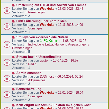
r
N
Umstellung auf UTF-8 und Abkehr von Frames
B
e
Letzter Beitrag von
Webkicks
«
25.03.2026, 23:45
e
u
Verfasst in
Neuerungen
i
e
Antworten:
2
t
r
N
Link Entfernung über Admin Menü
r
B
e
Letzter Beitrag von
Webkicks
«
12.11.2025, 14:09
a
e
u
Verfasst in
Sonstiges
g
i
e
Antworten:
1
t
r
N
Smileys von externer Seite Nutzen
r
B
e
Letzter Beitrag von
1. FC Keller
«
11.08.2025, 13:22
a
e
u
Verfasst in
Individuelle Entwicklungen / Anpassungen /
g
i
e
Erweiterungen
t
r
Antworten:
5
r
B
N
Stream box in Useronlineliste
a
e
e
Letzter Beitrag von
gaston
«
18.07.2024, 16:57
g
i
u
Verfasst in
Radio
t
e
Antworten:
1
r
r
N
Admin ernennen
a
B
e
Letzter Beitrag von
DJDimest
«
06.04.2024, 00:24
g
e
u
Verfasst in
Allgemeines
i
e
Antworten:
2
t
r
N
Bannerbefreiung
r
B
e
Letzter Beitrag von
Webkicks
«
26.01.2024, 18:04
a
e
u
Verfasst in
Sonstiges
g
i
e
Antworten:
2
t
r
N
Kein Zugriff auf Admin-Funktion im eigenen Chat.
r
B
e
Letzter Beitrag von
Webkicks
«
03.08.2023, 10:54