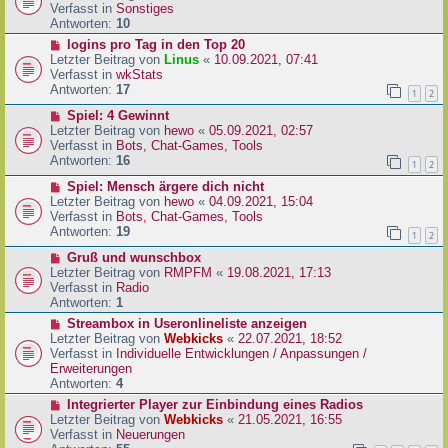
i
u
Verfasst in
Sonstiges
t
e
Antworten:
10
r
r
N
logins pro Tag in den Top 20
a
B
e
Letzter Beitrag von
Linus
«
10.09.2021, 07:41
g
e
u
Verfasst in
wkStats
i
e
Antworten:
17
1
2
t
r
r
N
Spiel: 4 Gewinnt
B
a
e
Letzter Beitrag von
hewo
«
05.09.2021, 02:57
e
g
u
Verfasst in
Bots, Chat-Games, Tools
i
e
Antworten:
16
t
1
2
r
r
N
Spiel: Mensch ärgere dich nicht
B
a
e
Letzter Beitrag von
hewo
«
04.09.2021, 15:04
e
g
u
Verfasst in
Bots, Chat-Games, Tools
i
e
Antworten:
19
t
1
2
r
r
N
Gruß und wunschbox
B
a
e
Letzter Beitrag von
RMPFM
«
19.08.2021, 17:13
e
g
u
Verfasst in
Radio
i
e
Antworten:
1
t
r
r
N
Streambox in Useronlineliste anzeigen
B
a
e
Letzter Beitrag von
Webkicks
«
22.07.2021, 18:52
e
g
u
Verfasst in
Individuelle Entwicklungen / Anpassungen /
i
e
Erweiterungen
t
r
Antworten:
4
r
B
N
Integrierter Player zur Einbindung eines Radios
a
e
e
Letzter Beitrag von
Webkicks
«
21.05.2021, 16:55
g
i
u
Verfasst in
Neuerungen
t