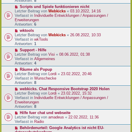
e
Antworten:
8
t
r
r
N
Scripts und Spiele funktionieren nicht
B
a
e
Letzter Beitrag von
Webkicks
«
03.10.2022, 14:16
e
g
u
Verfasst in
Individuelle Entwicklungen / Anpassungen /
i
e
Erweiterungen
t
r
Antworten:
6
r
B
N
wktools
a
e
e
Letzter Beitrag von
Webkicks
«
26.08.2022, 10:33
g
i
u
Verfasst in
wkTools
t
e
Antworten:
1
r
r
N
Support - Hilfe
a
B
e
Letzter Beitrag von
Visi
«
08.06.2022, 01:38
g
e
u
Verfasst in
Allgemeines
i
e
Antworten:
4
t
r
N
Räume als Popup
r
B
e
Letzter Beitrag von
Lordi
«
23.02.2022, 20:46
a
e
u
Verfasst in
Wunschecke
g
i
e
Antworten:
8
t
r
N
webkicks. Chat Responsive Bootstrap 2020 Holen
r
B
e
Letzter Beitrag von
Lordi
«
23.02.2022, 15:32
a
e
u
Verfasst in
Individuelle Entwicklungen / Anpassungen /
g
i
e
Erweiterungen
t
r
Antworten:
8
r
B
N
Hilfe fuer chat und webseite
a
e
e
Letzter Beitrag von
amadeus
«
22.02.2022, 11:36
g
i
u
Verfasst in
Radio
t
e
N
Behördenurteil: Google Analytics ist nicht EU-
r
r
e