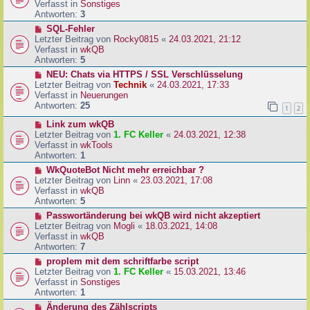
u
Verfasst in
Sonstiges
i
e
Antworten:
3
t
r
N
SQL-Fehler
r
B
e
Letzter Beitrag von
Rocky0815
«
24.03.2021, 21:12
a
e
u
Verfasst in
wkQB
g
i
e
Antworten:
5
t
r
N
NEU: Chats via HTTPS / SSL Verschlüsselung
r
B
e
Letzter Beitrag von
Technik
«
24.03.2021, 17:33
a
e
u
Verfasst in
Neuerungen
g
i
e
Antworten:
25
1
2
t
r
r
N
Link zum wkQB
B
a
e
Letzter Beitrag von
1. FC Keller
«
24.03.2021, 12:38
e
g
u
Verfasst in
wkTools
i
e
Antworten:
1
t
r
r
N
WkQuoteBot Nicht mehr erreichbar ?
B
a
e
Letzter Beitrag von
Linn
«
23.03.2021, 17:08
e
g
u
Verfasst in
wkQB
i
e
Antworten:
5
t
r
N
Passwortänderung bei wkQB wird nicht akzeptiert
r
B
e
Letzter Beitrag von
Mogli
«
18.03.2021, 14:08
a
e
u
Verfasst in
wkQB
g
i
e
Antworten:
7
t
r
N
proplem mit dem schriftfarbe script
r
B
e
Letzter Beitrag von
1. FC Keller
«
15.03.2021, 13:46
a
e
u
Verfasst in
Sonstiges
g
i
e
Antworten:
1
t
r
N
Änderung des Zählscripts
r