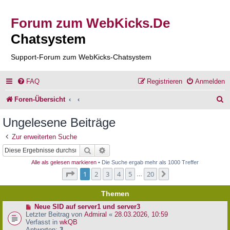
Forum zum WebKicks.De
Chatsystem
Support-Forum zum WebKicks-Chatsystem
FAQ
Registrieren
Anmelden
S
Foren-Übersicht
u
Ungelesene Beiträge
c
Zur erweiterten Suche
h
Suche
Erweiterte Suche
e
Alle als gelesen markieren
• Die Suche ergab mehr als 1000 Treffer
Seite
1
von
20
1
2
3
4
5
20
Nächste
…
Themen
N
Neue SID auf server1 und server3
e
Letzter Beitrag von
Admiral
«
28.03.2026, 10:59
u
Verfasst in
wkQB
e
Antworten:
3