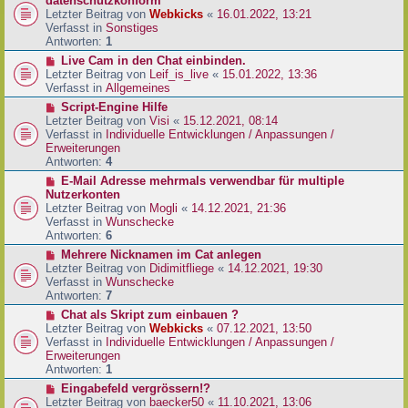
datenschutzkonform
a
B
u
Letzter Beitrag von
Webkicks
«
16.01.2022, 13:21
g
e
e
Verfasst in
Sonstiges
i
r
Antworten:
1
t
B
N
Live Cam in den Chat einbinden.
r
e
e
Letzter Beitrag von
Leif_is_live
«
15.01.2022, 13:36
a
i
u
Verfasst in
Allgemeines
g
t
e
N
Script-Engine Hilfe
r
r
e
Letzter Beitrag von
Visi
«
15.12.2021, 08:14
a
B
u
Verfasst in
Individuelle Entwicklungen / Anpassungen /
g
e
e
Erweiterungen
i
r
Antworten:
4
t
B
N
E-Mail Adresse mehrmals verwendbar für multiple
r
e
e
Nutzerkonten
a
i
u
Letzter Beitrag von
Mogli
«
14.12.2021, 21:36
g
t
e
Verfasst in
Wunschecke
r
r
Antworten:
6
a
B
N
Mehrere Nicknamen im Cat anlegen
g
e
e
Letzter Beitrag von
Didimitfliege
«
14.12.2021, 19:30
i
u
Verfasst in
Wunschecke
t
e
Antworten:
7
r
r
N
Chat als Skript zum einbauen ?
a
B
e
Letzter Beitrag von
Webkicks
«
07.12.2021, 13:50
g
e
u
Verfasst in
Individuelle Entwicklungen / Anpassungen /
i
e
Erweiterungen
t
r
Antworten:
1
r
B
N
Eingabefeld vergrössern!?
a
e
e
Letzter Beitrag von
baecker50
«
11.10.2021, 13:06
g