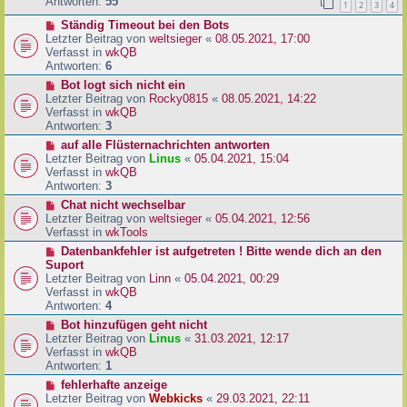
e
Antworten:
55
1
2
3
4
r
r
a
N
Ständig Timeout bei den Bots
B
g
e
Letzter Beitrag von
weltsieger
«
08.05.2021, 17:00
e
u
Verfasst in
wkQB
i
e
Antworten:
6
t
r
r
N
Bot logt sich nicht ein
B
a
e
Letzter Beitrag von
Rocky0815
«
08.05.2021, 14:22
e
g
u
Verfasst in
wkQB
i
e
Antworten:
3
t
r
N
auf alle Flüsternachrichten antworten
r
B
e
Letzter Beitrag von
Linus
«
05.04.2021, 15:04
a
e
u
Verfasst in
wkQB
g
i
e
Antworten:
3
t
r
N
Chat nicht wechselbar
r
B
e
Letzter Beitrag von
weltsieger
«
05.04.2021, 12:56
a
e
u
Verfasst in
wkTools
g
i
e
N
Datenbankfehler ist aufgetreten ! Bitte wende dich an den
t
r
e
Suport
r
B
u
Letzter Beitrag von
Linn
«
05.04.2021, 00:29
a
e
e
Verfasst in
wkQB
g
i
r
Antworten:
4
t
B
N
Bot hinzufügen geht nicht
r
e
e
Letzter Beitrag von
Linus
«
31.03.2021, 12:17
a
i
u
Verfasst in
wkQB
g
t
e
Antworten:
1
r
r
N
fehlerhafte anzeige
a
B
e
Letzter Beitrag von
Webkicks
«
29.03.2021, 22:11
g
e