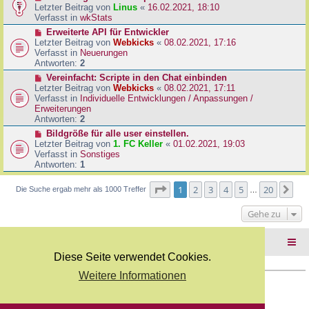
B
e
Letzter Beitrag von
Linus
«
16.02.2021, 18:10
a
e
u
Verfasst in
wkStats
g
i
e
N
Erweiterte API für Entwickler
t
r
e
Letzter Beitrag von
Webkicks
«
08.02.2021, 17:16
r
B
u
Verfasst in
Neuerungen
a
e
e
Antworten:
2
g
i
r
N
Vereinfacht: Scripte in den Chat einbinden
t
B
e
Letzter Beitrag von
Webkicks
«
08.02.2021, 17:11
r
e
u
Verfasst in
Individuelle Entwicklungen / Anpassungen /
a
i
e
Erweiterungen
g
t
r
Antworten:
2
r
B
N
Bildgröße für alle user einstellen.
a
e
e
Letzter Beitrag von
1. FC Keller
«
01.02.2021, 19:03
g
i
u
Verfasst in
Sonstiges
t
e
Antworten:
1
r
r
a
B
Seite
1
von
20
1
2
3
4
5
20
Nä
Die Suche ergab mehr als 1000 Treffer
g
…
e
i
Gehe zu
t
r
a
Foren-Übersicht
g
Diese Seite verwendet Cookies.
Weitere Informationen
Copyright Webkicks.de |
Impressum
|
AGB
|
Datenschutz
Powered by
phpBB
® Forum Software © phpBB Limited
Deutsche Übersetzung durch
phpBB.de