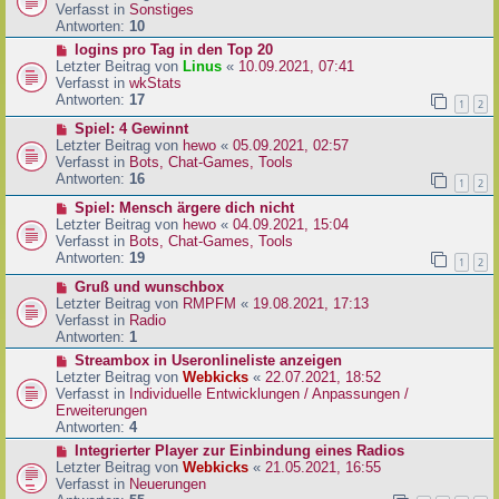
i
u
Verfasst in
Sonstiges
t
e
Antworten:
10
r
r
N
logins pro Tag in den Top 20
a
B
e
Letzter Beitrag von
Linus
«
10.09.2021, 07:41
g
e
u
Verfasst in
wkStats
i
e
Antworten:
17
1
2
t
r
r
N
Spiel: 4 Gewinnt
B
a
e
Letzter Beitrag von
hewo
«
05.09.2021, 02:57
e
g
u
Verfasst in
Bots, Chat-Games, Tools
i
e
Antworten:
16
t
1
2
r
r
N
Spiel: Mensch ärgere dich nicht
B
a
e
Letzter Beitrag von
hewo
«
04.09.2021, 15:04
e
g
u
Verfasst in
Bots, Chat-Games, Tools
i
e
Antworten:
19
t
1
2
r
r
N
Gruß und wunschbox
B
a
e
Letzter Beitrag von
RMPFM
«
19.08.2021, 17:13
e
g
u
Verfasst in
Radio
i
e
Antworten:
1
t
r
r
N
Streambox in Useronlineliste anzeigen
B
a
e
Letzter Beitrag von
Webkicks
«
22.07.2021, 18:52
e
g
u
Verfasst in
Individuelle Entwicklungen / Anpassungen /
i
e
Erweiterungen
t
r
Antworten:
4
r
B
N
Integrierter Player zur Einbindung eines Radios
a
e
e
Letzter Beitrag von
Webkicks
«
21.05.2021, 16:55
g
i
u
Verfasst in
Neuerungen
t