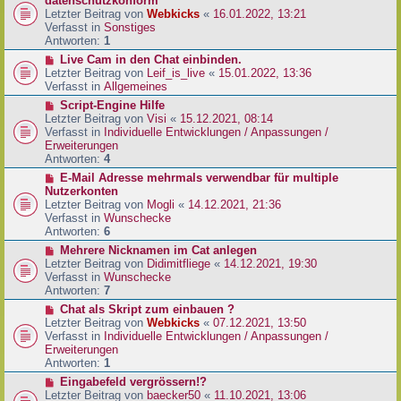
datenschutzkonform
a
B
u
Letzter Beitrag von
Webkicks
«
16.01.2022, 13:21
g
e
e
Verfasst in
Sonstiges
i
r
Antworten:
1
t
B
N
Live Cam in den Chat einbinden.
r
e
e
Letzter Beitrag von
Leif_is_live
«
15.01.2022, 13:36
a
i
u
Verfasst in
Allgemeines
g
t
e
N
Script-Engine Hilfe
r
r
e
Letzter Beitrag von
Visi
«
15.12.2021, 08:14
a
B
u
Verfasst in
Individuelle Entwicklungen / Anpassungen /
g
e
e
Erweiterungen
i
r
Antworten:
4
t
B
N
E-Mail Adresse mehrmals verwendbar für multiple
r
e
e
Nutzerkonten
a
i
u
Letzter Beitrag von
Mogli
«
14.12.2021, 21:36
g
t
e
Verfasst in
Wunschecke
r
r
Antworten:
6
a
B
N
Mehrere Nicknamen im Cat anlegen
g
e
e
Letzter Beitrag von
Didimitfliege
«
14.12.2021, 19:30
i
u
Verfasst in
Wunschecke
t
e
Antworten:
7
r
r
N
Chat als Skript zum einbauen ?
a
B
e
Letzter Beitrag von
Webkicks
«
07.12.2021, 13:50
g
e
u
Verfasst in
Individuelle Entwicklungen / Anpassungen /
i
e
Erweiterungen
t
r
Antworten:
1
r
B
N
Eingabefeld vergrössern!?
a
e
e
Letzter Beitrag von
baecker50
«
11.10.2021, 13:06
g