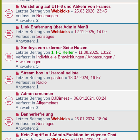
r
N
Umstellung auf UTF-8 und Abkehr von Frames
B
e
Letzter Beitrag von
Webkicks
«
25.03.2026, 23:45
e
u
Verfasst in
Neuerungen
i
e
Antworten:
2
t
r
N
Link Entfernung über Admin Menü
r
B
e
Letzter Beitrag von
Webkicks
«
12.11.2025, 14:09
a
e
u
Verfasst in
Sonstiges
g
i
e
Antworten:
1
t
r
N
Smileys von externer Seite Nutzen
r
B
e
Letzter Beitrag von
1. FC Keller
«
11.08.2025, 13:22
a
e
u
Verfasst in
Individuelle Entwicklungen / Anpassungen /
g
i
e
Erweiterungen
t
r
Antworten:
5
r
B
N
Stream box in Useronlineliste
a
e
e
Letzter Beitrag von
gaston
«
18.07.2024, 16:57
g
i
u
Verfasst in
Radio
t
e
Antworten:
1
r
r
N
Admin ernennen
a
B
e
Letzter Beitrag von
DJDimest
«
06.04.2024, 00:24
g
e
u
Verfasst in
Allgemeines
i
e
Antworten:
2
t
r
N
Bannerbefreiung
r
B
e
Letzter Beitrag von
Webkicks
«
26.01.2024, 18:04
a
e
u
Verfasst in
Sonstiges
g
i
e
Antworten:
2
t
r
N
Kein Zugriff auf Admin-Funktion im eigenen Chat.
r
B
e
Letzter Beitrag von
Webkicks
«
03.08.2023, 10:54