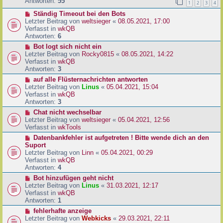
e
Antworten:
55
1
2
3
4
r
r
a
N
Ständig Timeout bei den Bots
B
g
e
Letzter Beitrag von
weltsieger
«
08.05.2021, 17:00
e
u
Verfasst in
wkQB
i
e
Antworten:
6
t
r
r
N
Bot logt sich nicht ein
B
a
e
Letzter Beitrag von
Rocky0815
«
08.05.2021, 14:22
e
g
u
Verfasst in
wkQB
i
e
Antworten:
3
t
r
N
auf alle Flüsternachrichten antworten
r
B
e
Letzter Beitrag von
Linus
«
05.04.2021, 15:04
a
e
u
Verfasst in
wkQB
g
i
e
Antworten:
3
t
r
N
Chat nicht wechselbar
r
B
e
Letzter Beitrag von
weltsieger
«
05.04.2021, 12:56
a
e
u
Verfasst in
wkTools
g
i
e
N
Datenbankfehler ist aufgetreten ! Bitte wende dich an den
t
r
e
Suport
r
B
u
Letzter Beitrag von
Linn
«
05.04.2021, 00:29
a
e
e
Verfasst in
wkQB
g
i
r
Antworten:
4
t
B
N
Bot hinzufügen geht nicht
r
e
e
Letzter Beitrag von
Linus
«
31.03.2021, 12:17
a
i
u
Verfasst in
wkQB
g
t
e
Antworten:
1
r
r
N
fehlerhafte anzeige
a
B
e
Letzter Beitrag von
Webkicks
«
29.03.2021, 22:11
g
e