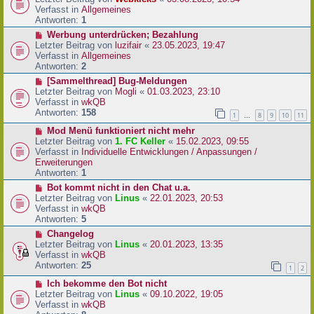
a
e
u
Verfasst in
Allgemeines
g
i
e
Antworten:
1
t
r
N
Werbung unterdrücken; Bezahlung
r
B
e
Letzter Beitrag von
luzifair
«
23.05.2023, 19:47
a
e
u
Verfasst in
Allgemeines
g
i
e
Antworten:
2
t
r
N
[Sammelthread] Bug-Meldungen
r
B
e
Letzter Beitrag von
Mogli
«
01.03.2023, 23:10
a
e
u
Verfasst in
wkQB
g
i
e
Antworten:
158
1
8
9
10
11
…
t
r
r
N
Mod Menü funktioniert nicht mehr
B
a
e
Letzter Beitrag von
1. FC Keller
«
15.02.2023, 09:55
e
g
u
Verfasst in
Individuelle Entwicklungen / Anpassungen /
i
e
Erweiterungen
t
r
Antworten:
1
r
B
a
N
Bot kommt nicht in den Chat u.a.
e
g
e
Letzter Beitrag von
Linus
«
22.01.2023, 20:53
i
u
Verfasst in
wkQB
t
e
Antworten:
5
r
r
N
Changelog
a
B
e
Letzter Beitrag von
Linus
«
20.01.2023, 13:35
g
e
u
Verfasst in
wkQB
i
e
Antworten:
25
1
2
t
r
r
N
Ich bekomme den Bot nicht
B
a
e
Letzter Beitrag von
Linus
«
09.10.2022, 19:05
e
g
u
Verfasst in
wkQB
i