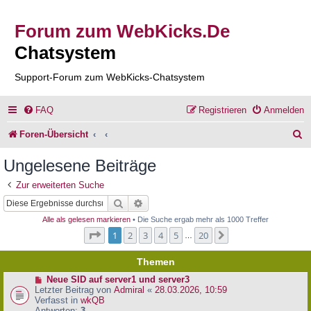
Forum zum WebKicks.De
Chatsystem
Support-Forum zum WebKicks-Chatsystem
FAQ
Registrieren
Anmelden
S
Foren-Übersicht
u
Ungelesene Beiträge
c
Zur erweiterten Suche
h
Suche
Erweiterte Suche
e
Alle als gelesen markieren
• Die Suche ergab mehr als 1000 Treffer
Seite
1
von
20
1
2
3
4
5
20
Nächste
…
Themen
N
Neue SID auf server1 und server3
e
Letzter Beitrag von
Admiral
«
28.03.2026, 10:59
u
Verfasst in
wkQB
e
Antworten:
3