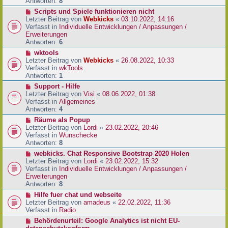
e
Antworten:
8
t
r
r
N
Scripts und Spiele funktionieren nicht
B
a
e
Letzter Beitrag von
Webkicks
«
03.10.2022, 14:16
e
g
u
Verfasst in
Individuelle Entwicklungen / Anpassungen /
i
e
Erweiterungen
t
r
Antworten:
6
r
B
N
wktools
a
e
e
Letzter Beitrag von
Webkicks
«
26.08.2022, 10:33
g
i
u
Verfasst in
wkTools
t
e
Antworten:
1
r
r
N
Support - Hilfe
a
B
e
Letzter Beitrag von
Visi
«
08.06.2022, 01:38
g
e
u
Verfasst in
Allgemeines
i
e
Antworten:
4
t
r
N
Räume als Popup
r
B
e
Letzter Beitrag von
Lordi
«
23.02.2022, 20:46
a
e
u
Verfasst in
Wunschecke
g
i
e
Antworten:
8
t
r
N
webkicks. Chat Responsive Bootstrap 2020 Holen
r
B
e
Letzter Beitrag von
Lordi
«
23.02.2022, 15:32
a
e
u
Verfasst in
Individuelle Entwicklungen / Anpassungen /
g
i
e
Erweiterungen
t
r
Antworten:
8
r
B
N
Hilfe fuer chat und webseite
a
e
e
Letzter Beitrag von
amadeus
«
22.02.2022, 11:36
g
i
u
Verfasst in
Radio
t
e
N
Behördenurteil: Google Analytics ist nicht EU-
r
r
e