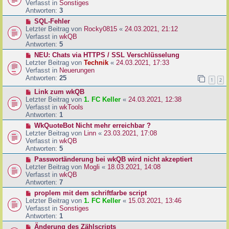
u
Verfasst in
Sonstiges
i
e
Antworten:
3
t
r
N
SQL-Fehler
r
B
e
Letzter Beitrag von
Rocky0815
«
24.03.2021, 21:12
a
e
u
Verfasst in
wkQB
g
i
e
Antworten:
5
t
r
N
NEU: Chats via HTTPS / SSL Verschlüsselung
r
B
e
Letzter Beitrag von
Technik
«
24.03.2021, 17:33
a
e
u
Verfasst in
Neuerungen
g
i
e
Antworten:
25
1
2
t
r
r
N
Link zum wkQB
B
a
e
Letzter Beitrag von
1. FC Keller
«
24.03.2021, 12:38
e
g
u
Verfasst in
wkTools
i
e
Antworten:
1
t
r
r
N
WkQuoteBot Nicht mehr erreichbar ?
B
a
e
Letzter Beitrag von
Linn
«
23.03.2021, 17:08
e
g
u
Verfasst in
wkQB
i
e
Antworten:
5
t
r
N
Passwortänderung bei wkQB wird nicht akzeptiert
r
B
e
Letzter Beitrag von
Mogli
«
18.03.2021, 14:08
a
e
u
Verfasst in
wkQB
g
i
e
Antworten:
7
t
r
N
proplem mit dem schriftfarbe script
r
B
e
Letzter Beitrag von
1. FC Keller
«
15.03.2021, 13:46
a
e
u
Verfasst in
Sonstiges
g
i
e
Antworten:
1
t
r
N
Änderung des Zählscripts
r