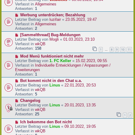
a
e
u
Verfasst in
Allgemeines
g
i
e
Antworten:
1
t
r
N
Werbung unterdrücken; Bezahlung
r
B
e
Letzter Beitrag von
luzifair
«
23.05.2023, 19:47
a
e
u
Verfasst in
Allgemeines
g
i
e
Antworten:
2
t
r
N
[Sammelthread] Bug-Meldungen
r
B
e
Letzter Beitrag von
Mogli
«
01.03.2023, 23:10
a
e
u
Verfasst in
wkQB
g
i
e
Antworten:
158
1
8
9
10
11
…
t
r
r
N
Mod Menü funktioniert nicht mehr
B
a
e
Letzter Beitrag von
1. FC Keller
«
15.02.2023, 09:55
e
g
u
Verfasst in
Individuelle Entwicklungen / Anpassungen /
i
e
Erweiterungen
t
r
Antworten:
1
r
B
a
N
Bot kommt nicht in den Chat u.a.
e
g
e
Letzter Beitrag von
Linus
«
22.01.2023, 20:53
i
u
Verfasst in
wkQB
t
e
Antworten:
5
r
r
N
Changelog
a
B
e
Letzter Beitrag von
Linus
«
20.01.2023, 13:35
g
e
u
Verfasst in
wkQB
i
e
Antworten:
25
1
2
t
r
r
N
Ich bekomme den Bot nicht
B
a
e
Letzter Beitrag von
Linus
«
09.10.2022, 19:05
e
g
u
Verfasst in
wkQB
i