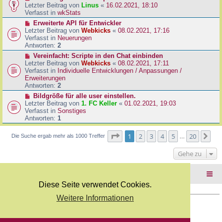
B
e
Letzter Beitrag von
Linus
«
16.02.2021, 18:10
a
e
u
Verfasst in
wkStats
g
i
e
N
Erweiterte API für Entwickler
t
r
e
Letzter Beitrag von
Webkicks
«
08.02.2021, 17:16
r
B
u
Verfasst in
Neuerungen
a
e
e
Antworten:
2
g
i
r
N
Vereinfacht: Scripte in den Chat einbinden
t
B
e
Letzter Beitrag von
Webkicks
«
08.02.2021, 17:11
r
e
u
Verfasst in
Individuelle Entwicklungen / Anpassungen /
a
i
e
Erweiterungen
g
t
r
Antworten:
2
r
B
N
Bildgröße für alle user einstellen.
a
e
e
Letzter Beitrag von
1. FC Keller
«
01.02.2021, 19:03
g
i
u
Verfasst in
Sonstiges
t
e
Antworten:
1
r
r
a
B
Seite
1
von
20
1
2
3
4
5
20
Nä
Die Suche ergab mehr als 1000 Treffer
g
…
e
i
Gehe zu
t
r
a
Foren-Übersicht
g
Diese Seite verwendet Cookies.
Weitere Informationen
Copyright Webkicks.de |
Impressum
|
AGB
|
Datenschutz
Powered by
phpBB
® Forum Software © phpBB Limited
Deutsche Übersetzung durch
phpBB.de