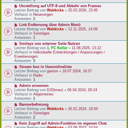
r
N
Umstellung auf UTF-8 und Abkehr von Frames
B
e
Letzter Beitrag von
Webkicks
«
25.03.2026, 23:45
e
u
Verfasst in
Neuerungen
i
e
Antworten:
2
t
r
N
Link Entfernung über Admin Menü
r
B
e
Letzter Beitrag von
Webkicks
«
12.11.2025, 14:09
a
e
u
Verfasst in
Sonstiges
g
i
e
Antworten:
1
t
r
N
Smileys von externer Seite Nutzen
r
B
e
Letzter Beitrag von
1. FC Keller
«
11.08.2025, 13:22
a
e
u
Verfasst in
Individuelle Entwicklungen / Anpassungen /
g
i
e
Erweiterungen
t
r
Antworten:
5
r
B
N
Stream box in Useronlineliste
a
e
e
Letzter Beitrag von
gaston
«
18.07.2024, 16:57
g
i
u
Verfasst in
Radio
t
e
Antworten:
1
r
r
N
Admin ernennen
a
B
e
Letzter Beitrag von
DJDimest
«
06.04.2024, 00:24
g
e
u
Verfasst in
Allgemeines
i
e
Antworten:
2
t
r
N
Bannerbefreiung
r
B
e
Letzter Beitrag von
Webkicks
«
26.01.2024, 18:04
a
e
u
Verfasst in
Sonstiges
g
i
e
Antworten:
2
t
r
N
Kein Zugriff auf Admin-Funktion im eigenen Chat.
r
B
e
Letzter Beitrag von
Webkicks
«
03.08.2023, 10:54