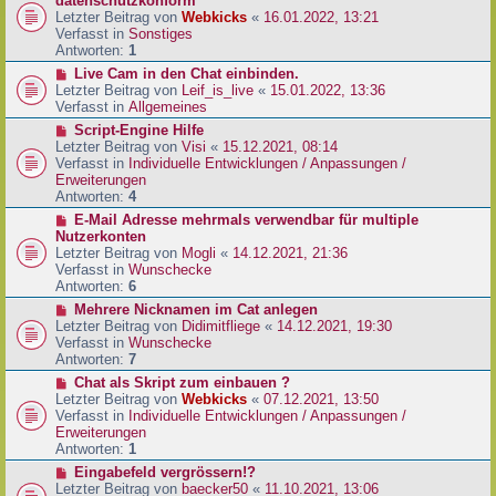
datenschutzkonform
a
B
u
Letzter Beitrag von
Webkicks
«
16.01.2022, 13:21
g
e
e
Verfasst in
Sonstiges
i
r
Antworten:
1
t
B
N
Live Cam in den Chat einbinden.
r
e
e
Letzter Beitrag von
Leif_is_live
«
15.01.2022, 13:36
a
i
u
Verfasst in
Allgemeines
g
t
e
N
Script-Engine Hilfe
r
r
e
Letzter Beitrag von
Visi
«
15.12.2021, 08:14
a
B
u
Verfasst in
Individuelle Entwicklungen / Anpassungen /
g
e
e
Erweiterungen
i
r
Antworten:
4
t
B
N
E-Mail Adresse mehrmals verwendbar für multiple
r
e
e
Nutzerkonten
a
i
u
Letzter Beitrag von
Mogli
«
14.12.2021, 21:36
g
t
e
Verfasst in
Wunschecke
r
r
Antworten:
6
a
B
N
Mehrere Nicknamen im Cat anlegen
g
e
e
Letzter Beitrag von
Didimitfliege
«
14.12.2021, 19:30
i
u
Verfasst in
Wunschecke
t
e
Antworten:
7
r
r
N
Chat als Skript zum einbauen ?
a
B
e
Letzter Beitrag von
Webkicks
«
07.12.2021, 13:50
g
e
u
Verfasst in
Individuelle Entwicklungen / Anpassungen /
i
e
Erweiterungen
t
r
Antworten:
1
r
B
N
Eingabefeld vergrössern!?
a
e
e
Letzter Beitrag von
baecker50
«
11.10.2021, 13:06
g