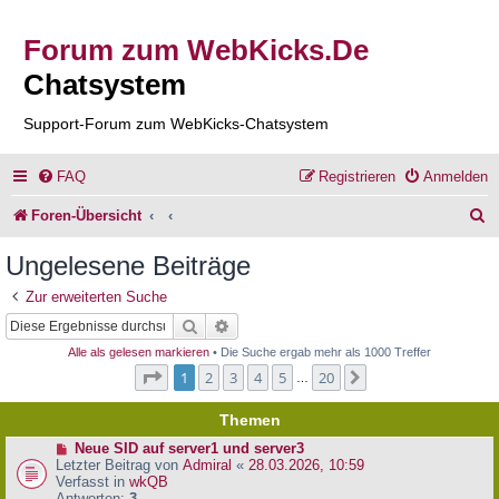
Forum zum WebKicks.De
Chatsystem
Support-Forum zum WebKicks-Chatsystem
FAQ
Registrieren
Anmelden
S
Foren-Übersicht
u
Ungelesene Beiträge
c
Zur erweiterten Suche
h
Suche
Erweiterte Suche
e
Alle als gelesen markieren
• Die Suche ergab mehr als 1000 Treffer
Seite
1
von
20
1
2
3
4
5
20
Nächste
…
Themen
N
Neue SID auf server1 und server3
e
Letzter Beitrag von
Admiral
«
28.03.2026, 10:59
u
Verfasst in
wkQB
e
Antworten:
3