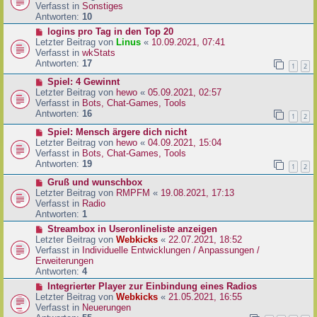
i
u
Verfasst in
Sonstiges
t
e
Antworten:
10
r
r
N
logins pro Tag in den Top 20
a
B
e
Letzter Beitrag von
Linus
«
10.09.2021, 07:41
g
e
u
Verfasst in
wkStats
i
e
Antworten:
17
1
2
t
r
r
N
Spiel: 4 Gewinnt
B
a
e
Letzter Beitrag von
hewo
«
05.09.2021, 02:57
e
g
u
Verfasst in
Bots, Chat-Games, Tools
i
e
Antworten:
16
t
1
2
r
r
N
Spiel: Mensch ärgere dich nicht
B
a
e
Letzter Beitrag von
hewo
«
04.09.2021, 15:04
e
g
u
Verfasst in
Bots, Chat-Games, Tools
i
e
Antworten:
19
t
1
2
r
r
N
Gruß und wunschbox
B
a
e
Letzter Beitrag von
RMPFM
«
19.08.2021, 17:13
e
g
u
Verfasst in
Radio
i
e
Antworten:
1
t
r
r
N
Streambox in Useronlineliste anzeigen
B
a
e
Letzter Beitrag von
Webkicks
«
22.07.2021, 18:52
e
g
u
Verfasst in
Individuelle Entwicklungen / Anpassungen /
i
e
Erweiterungen
t
r
Antworten:
4
r
B
N
Integrierter Player zur Einbindung eines Radios
a
e
e
Letzter Beitrag von
Webkicks
«
21.05.2021, 16:55
g
i
u
Verfasst in
Neuerungen
t