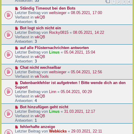
e
Antworten:
55
1
2
3
4
r
r
a
N
Ständig Timeout bei den Bots
B
g
e
Letzter Beitrag von
weltsieger
«
08.05.2021, 17:00
e
u
Verfasst in
wkQB
i
e
Antworten:
6
t
r
r
N
Bot logt sich nicht ein
B
a
e
Letzter Beitrag von
Rocky0815
«
08.05.2021, 14:22
e
g
u
Verfasst in
wkQB
i
e
Antworten:
3
t
r
N
auf alle Flüsternachrichten antworten
r
B
e
Letzter Beitrag von
Linus
«
05.04.2021, 15:04
a
e
u
Verfasst in
wkQB
g
i
e
Antworten:
3
t
r
N
Chat nicht wechselbar
r
B
e
Letzter Beitrag von
weltsieger
«
05.04.2021, 12:56
a
e
u
Verfasst in
wkTools
g
i
e
N
Datenbankfehler ist aufgetreten ! Bitte wende dich an den
t
r
e
Suport
r
B
u
Letzter Beitrag von
Linn
«
05.04.2021, 00:29
a
e
e
Verfasst in
wkQB
g
i
r
Antworten:
4
t
B
N
Bot hinzufügen geht nicht
r
e
e
Letzter Beitrag von
Linus
«
31.03.2021, 12:17
a
i
u
Verfasst in
wkQB
g
t
e
Antworten:
1
r
r
N
fehlerhafte anzeige
a
B
e
Letzter Beitrag von
Webkicks
«
29.03.2021, 22:11
g
e