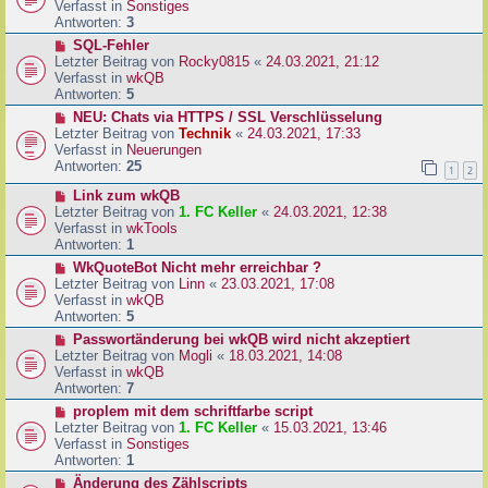
u
Verfasst in
Sonstiges
i
e
Antworten:
3
t
r
N
SQL-Fehler
r
B
e
Letzter Beitrag von
Rocky0815
«
24.03.2021, 21:12
a
e
u
Verfasst in
wkQB
g
i
e
Antworten:
5
t
r
N
NEU: Chats via HTTPS / SSL Verschlüsselung
r
B
e
Letzter Beitrag von
Technik
«
24.03.2021, 17:33
a
e
u
Verfasst in
Neuerungen
g
i
e
Antworten:
25
1
2
t
r
r
N
Link zum wkQB
B
a
e
Letzter Beitrag von
1. FC Keller
«
24.03.2021, 12:38
e
g
u
Verfasst in
wkTools
i
e
Antworten:
1
t
r
r
N
WkQuoteBot Nicht mehr erreichbar ?
B
a
e
Letzter Beitrag von
Linn
«
23.03.2021, 17:08
e
g
u
Verfasst in
wkQB
i
e
Antworten:
5
t
r
N
Passwortänderung bei wkQB wird nicht akzeptiert
r
B
e
Letzter Beitrag von
Mogli
«
18.03.2021, 14:08
a
e
u
Verfasst in
wkQB
g
i
e
Antworten:
7
t
r
N
proplem mit dem schriftfarbe script
r
B
e
Letzter Beitrag von
1. FC Keller
«
15.03.2021, 13:46
a
e
u
Verfasst in
Sonstiges
g
i
e
Antworten:
1
t
r
N
Änderung des Zählscripts
r