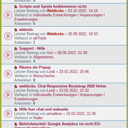
e
Antworten:
8
t
r
r
N
Scripts und Spiele funktionieren nicht
B
a
e
Letzter Beitrag von
Webkicks
«
03.10.2022, 14:16
e
g
u
Verfasst in
Individuelle Entwicklungen / Anpassungen /
i
e
Erweiterungen
t
r
Antworten:
6
r
B
N
wktools
a
e
e
Letzter Beitrag von
Webkicks
«
26.08.2022, 10:33
g
i
u
Verfasst in
wkTools
t
e
Antworten:
1
r
r
N
Support - Hilfe
a
B
e
Letzter Beitrag von
Visi
«
08.06.2022, 01:38
g
e
u
Verfasst in
Allgemeines
i
e
Antworten:
4
t
r
N
Räume als Popup
r
B
e
Letzter Beitrag von
Lordi
«
23.02.2022, 20:46
a
e
u
Verfasst in
Wunschecke
g
i
e
Antworten:
8
t
r
N
webkicks. Chat Responsive Bootstrap 2020 Holen
r
B
e
Letzter Beitrag von
Lordi
«
23.02.2022, 15:32
a
e
u
Verfasst in
Individuelle Entwicklungen / Anpassungen /
g
i
e
Erweiterungen
t
r
Antworten:
8
r
B
N
Hilfe fuer chat und webseite
a
e
e
Letzter Beitrag von
amadeus
«
22.02.2022, 11:36
g
i
u
Verfasst in
Radio
t
e
N
Behördenurteil: Google Analytics ist nicht EU-
r
r
e