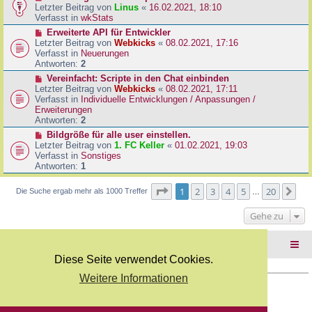
B
e
Letzter Beitrag von
Linus
«
16.02.2021, 18:10
a
e
u
Verfasst in
wkStats
g
i
e
N
Erweiterte API für Entwickler
t
r
e
Letzter Beitrag von
Webkicks
«
08.02.2021, 17:16
r
B
u
Verfasst in
Neuerungen
a
e
e
Antworten:
2
g
i
r
N
Vereinfacht: Scripte in den Chat einbinden
t
B
e
Letzter Beitrag von
Webkicks
«
08.02.2021, 17:11
r
e
u
Verfasst in
Individuelle Entwicklungen / Anpassungen /
a
i
e
Erweiterungen
g
t
r
Antworten:
2
r
B
N
Bildgröße für alle user einstellen.
a
e
e
Letzter Beitrag von
1. FC Keller
«
01.02.2021, 19:03
g
i
u
Verfasst in
Sonstiges
t
e
Antworten:
1
r
r
a
B
Seite
1
von
20
1
2
3
4
5
20
Nä
Die Suche ergab mehr als 1000 Treffer
g
…
e
i
Gehe zu
t
r
a
Foren-Übersicht
g
Diese Seite verwendet Cookies.
Weitere Informationen
Copyright Webkicks.de |
Impressum
|
AGB
|
Datenschutz
Powered by
phpBB
® Forum Software © phpBB Limited
Deutsche Übersetzung durch
phpBB.de