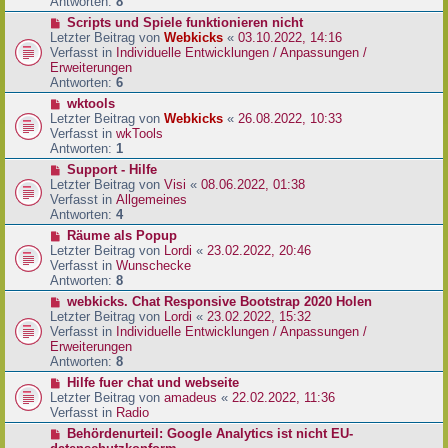
e
Antworten:
8
t
r
r
N
Scripts und Spiele funktionieren nicht
B
a
e
Letzter Beitrag von
Webkicks
«
03.10.2022, 14:16
e
g
u
Verfasst in
Individuelle Entwicklungen / Anpassungen /
i
e
Erweiterungen
t
r
Antworten:
6
r
B
N
wktools
a
e
e
Letzter Beitrag von
Webkicks
«
26.08.2022, 10:33
g
i
u
Verfasst in
wkTools
t
e
Antworten:
1
r
r
N
Support - Hilfe
a
B
e
Letzter Beitrag von
Visi
«
08.06.2022, 01:38
g
e
u
Verfasst in
Allgemeines
i
e
Antworten:
4
t
r
N
Räume als Popup
r
B
e
Letzter Beitrag von
Lordi
«
23.02.2022, 20:46
a
e
u
Verfasst in
Wunschecke
g
i
e
Antworten:
8
t
r
N
webkicks. Chat Responsive Bootstrap 2020 Holen
r
B
e
Letzter Beitrag von
Lordi
«
23.02.2022, 15:32
a
e
u
Verfasst in
Individuelle Entwicklungen / Anpassungen /
g
i
e
Erweiterungen
t
r
Antworten:
8
r
B
N
Hilfe fuer chat und webseite
a
e
e
Letzter Beitrag von
amadeus
«
22.02.2022, 11:36
g
i
u
Verfasst in
Radio
t
e
N
Behördenurteil: Google Analytics ist nicht EU-
r
r
e