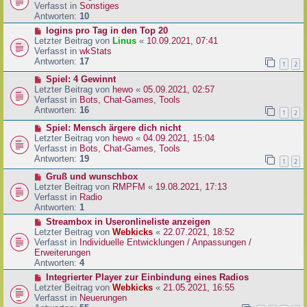
i
u
Verfasst in
Sonstiges
t
e
Antworten:
10
r
r
N
logins pro Tag in den Top 20
a
B
e
Letzter Beitrag von
Linus
«
10.09.2021, 07:41
g
e
u
Verfasst in
wkStats
i
e
Antworten:
17
1
2
t
r
r
N
Spiel: 4 Gewinnt
B
a
e
Letzter Beitrag von
hewo
«
05.09.2021, 02:57
e
g
u
Verfasst in
Bots, Chat-Games, Tools
i
e
Antworten:
16
t
1
2
r
r
N
Spiel: Mensch ärgere dich nicht
B
a
e
Letzter Beitrag von
hewo
«
04.09.2021, 15:04
e
g
u
Verfasst in
Bots, Chat-Games, Tools
i
e
Antworten:
19
t
1
2
r
r
N
Gruß und wunschbox
B
a
e
Letzter Beitrag von
RMPFM
«
19.08.2021, 17:13
e
g
u
Verfasst in
Radio
i
e
Antworten:
1
t
r
r
N
Streambox in Useronlineliste anzeigen
B
a
e
Letzter Beitrag von
Webkicks
«
22.07.2021, 18:52
e
g
u
Verfasst in
Individuelle Entwicklungen / Anpassungen /
i
e
Erweiterungen
t
r
Antworten:
4
r
B
N
Integrierter Player zur Einbindung eines Radios
a
e
e
Letzter Beitrag von
Webkicks
«
21.05.2021, 16:55
g
i
u
Verfasst in
Neuerungen
t