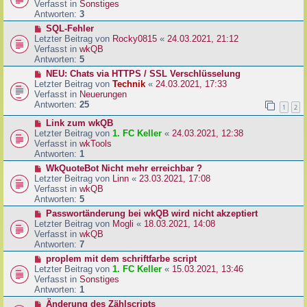
u
Verfasst in
Sonstiges
i
e
Antworten:
3
t
r
N
SQL-Fehler
r
B
e
Letzter Beitrag von
Rocky0815
«
24.03.2021, 21:12
a
e
u
Verfasst in
wkQB
g
i
e
Antworten:
5
t
r
N
NEU: Chats via HTTPS / SSL Verschlüsselung
r
B
e
Letzter Beitrag von
Technik
«
24.03.2021, 17:33
a
e
u
Verfasst in
Neuerungen
g
i
e
Antworten:
25
1
2
t
r
r
N
Link zum wkQB
B
a
e
Letzter Beitrag von
1. FC Keller
«
24.03.2021, 12:38
e
g
u
Verfasst in
wkTools
i
e
Antworten:
1
t
r
r
N
WkQuoteBot Nicht mehr erreichbar ?
B
a
e
Letzter Beitrag von
Linn
«
23.03.2021, 17:08
e
g
u
Verfasst in
wkQB
i
e
Antworten:
5
t
r
N
Passwortänderung bei wkQB wird nicht akzeptiert
r
B
e
Letzter Beitrag von
Mogli
«
18.03.2021, 14:08
a
e
u
Verfasst in
wkQB
g
i
e
Antworten:
7
t
r
N
proplem mit dem schriftfarbe script
r
B
e
Letzter Beitrag von
1. FC Keller
«
15.03.2021, 13:46
a
e
u
Verfasst in
Sonstiges
g
i
e
Antworten:
1
t
r
N
Änderung des Zählscripts
r