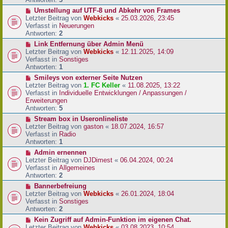
r
N
Umstellung auf UTF-8 und Abkehr von Frames
B
e
Letzter Beitrag von
Webkicks
«
25.03.2026, 23:45
e
u
Verfasst in
Neuerungen
i
e
Antworten:
2
t
r
N
Link Entfernung über Admin Menü
r
B
e
Letzter Beitrag von
Webkicks
«
12.11.2025, 14:09
a
e
u
Verfasst in
Sonstiges
g
i
e
Antworten:
1
t
r
N
Smileys von externer Seite Nutzen
r
B
e
Letzter Beitrag von
1. FC Keller
«
11.08.2025, 13:22
a
e
u
Verfasst in
Individuelle Entwicklungen / Anpassungen /
g
i
e
Erweiterungen
t
r
Antworten:
5
r
B
N
Stream box in Useronlineliste
a
e
e
Letzter Beitrag von
gaston
«
18.07.2024, 16:57
g
i
u
Verfasst in
Radio
t
e
Antworten:
1
r
r
N
Admin ernennen
a
B
e
Letzter Beitrag von
DJDimest
«
06.04.2024, 00:24
g
e
u
Verfasst in
Allgemeines
i
e
Antworten:
2
t
r
N
Bannerbefreiung
r
B
e
Letzter Beitrag von
Webkicks
«
26.01.2024, 18:04
a
e
u
Verfasst in
Sonstiges
g
i
e
Antworten:
2
t
r
N
Kein Zugriff auf Admin-Funktion im eigenen Chat.
r
B
e
Letzter Beitrag von
Webkicks
«
03.08.2023, 10:54