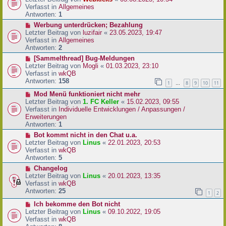
a
e
u
Verfasst in
Allgemeines
g
i
e
Antworten:
1
t
r
N
Werbung unterdrücken; Bezahlung
r
B
e
Letzter Beitrag von
luzifair
«
23.05.2023, 19:47
a
e
u
Verfasst in
Allgemeines
g
i
e
Antworten:
2
t
r
N
[Sammelthread] Bug-Meldungen
r
B
e
Letzter Beitrag von
Mogli
«
01.03.2023, 23:10
a
e
u
Verfasst in
wkQB
g
i
e
Antworten:
158
1
8
9
10
11
…
t
r
r
N
Mod Menü funktioniert nicht mehr
B
a
e
Letzter Beitrag von
1. FC Keller
«
15.02.2023, 09:55
e
g
u
Verfasst in
Individuelle Entwicklungen / Anpassungen /
i
e
Erweiterungen
t
r
Antworten:
1
r
B
a
N
Bot kommt nicht in den Chat u.a.
e
g
e
Letzter Beitrag von
Linus
«
22.01.2023, 20:53
i
u
Verfasst in
wkQB
t
e
Antworten:
5
r
r
N
Changelog
a
B
e
Letzter Beitrag von
Linus
«
20.01.2023, 13:35
g
e
u
Verfasst in
wkQB
i
e
Antworten:
25
1
2
t
r
r
N
Ich bekomme den Bot nicht
B
a
e
Letzter Beitrag von
Linus
«
09.10.2022, 19:05
e
g
u
Verfasst in
wkQB
i