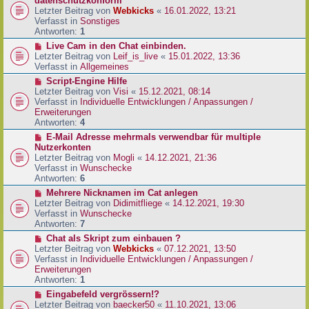
datenschutzkonform
a
B
u
Letzter Beitrag von
Webkicks
«
16.01.2022, 13:21
g
e
e
Verfasst in
Sonstiges
i
r
Antworten:
1
t
B
N
Live Cam in den Chat einbinden.
r
e
e
Letzter Beitrag von
Leif_is_live
«
15.01.2022, 13:36
a
i
u
Verfasst in
Allgemeines
g
t
e
N
Script-Engine Hilfe
r
r
e
Letzter Beitrag von
Visi
«
15.12.2021, 08:14
a
B
u
Verfasst in
Individuelle Entwicklungen / Anpassungen /
g
e
e
Erweiterungen
i
r
Antworten:
4
t
B
N
E-Mail Adresse mehrmals verwendbar für multiple
r
e
e
Nutzerkonten
a
i
u
Letzter Beitrag von
Mogli
«
14.12.2021, 21:36
g
t
e
Verfasst in
Wunschecke
r
r
Antworten:
6
a
B
N
Mehrere Nicknamen im Cat anlegen
g
e
e
Letzter Beitrag von
Didimitfliege
«
14.12.2021, 19:30
i
u
Verfasst in
Wunschecke
t
e
Antworten:
7
r
r
N
Chat als Skript zum einbauen ?
a
B
e
Letzter Beitrag von
Webkicks
«
07.12.2021, 13:50
g
e
u
Verfasst in
Individuelle Entwicklungen / Anpassungen /
i
e
Erweiterungen
t
r
Antworten:
1
r
B
N
Eingabefeld vergrössern!?
a
e
e
Letzter Beitrag von
baecker50
«
11.10.2021, 13:06
g