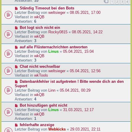
e
Antworten:
55
1
2
3
4
r
r
a
N
Ständig Timeout bei den Bots
B
g
e
Letzter Beitrag von
weltsieger
«
08.05.2021, 17:00
e
u
Verfasst in
wkQB
i
e
Antworten:
6
t
r
r
N
Bot logt sich nicht ein
B
a
e
Letzter Beitrag von
Rocky0815
«
08.05.2021, 14:22
e
g
u
Verfasst in
wkQB
i
e
Antworten:
3
t
r
N
auf alle Flüsternachrichten antworten
r
B
e
Letzter Beitrag von
Linus
«
05.04.2021, 15:04
a
e
u
Verfasst in
wkQB
g
i
e
Antworten:
3
t
r
N
Chat nicht wechselbar
r
B
e
Letzter Beitrag von
weltsieger
«
05.04.2021, 12:56
a
e
u
Verfasst in
wkTools
g
i
e
N
Datenbankfehler ist aufgetreten ! Bitte wende dich an den
t
r
e
Suport
r
B
u
Letzter Beitrag von
Linn
«
05.04.2021, 00:29
a
e
e
Verfasst in
wkQB
g
i
r
Antworten:
4
t
B
N
Bot hinzufügen geht nicht
r
e
e
Letzter Beitrag von
Linus
«
31.03.2021, 12:17
a
i
u
Verfasst in
wkQB
g
t
e
Antworten:
1
r
r
N
fehlerhafte anzeige
a
B
e
Letzter Beitrag von
Webkicks
«
29.03.2021, 22:11
g
e