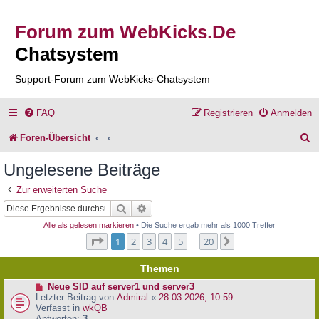
Forum zum WebKicks.De
Chatsystem
Support-Forum zum WebKicks-Chatsystem
FAQ
Registrieren
Anmelden
S
Foren-Übersicht
u
Ungelesene Beiträge
c
Zur erweiterten Suche
h
Suche
Erweiterte Suche
e
Alle als gelesen markieren
• Die Suche ergab mehr als 1000 Treffer
Seite
1
von
20
1
2
3
4
5
20
Nächste
…
Themen
N
Neue SID auf server1 und server3
e
Letzter Beitrag von
Admiral
«
28.03.2026, 10:59
u
Verfasst in
wkQB
e
Antworten:
3