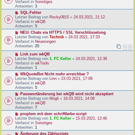
u
Verfasst in
Sonstiges
i
e
Antworten:
3
t
r
N
SQL-Fehler
r
B
e
Letzter Beitrag von
Rocky0815
«
24.03.2021, 21:12
a
e
u
Verfasst in
wkQB
g
i
e
Antworten:
5
t
r
N
NEU: Chats via HTTPS / SSL Verschlüsselung
r
B
e
Letzter Beitrag von
Technik
«
24.03.2021, 17:33
a
e
u
Verfasst in
Neuerungen
g
i
e
Antworten:
25
1
2
t
r
r
N
Link zum wkQB
B
a
e
Letzter Beitrag von
1. FC Keller
«
24.03.2021, 12:38
e
g
u
Verfasst in
wkTools
i
e
Antworten:
1
t
r
r
N
WkQuoteBot Nicht mehr erreichbar ?
B
a
e
Letzter Beitrag von
Linn
«
23.03.2021, 17:08
e
g
u
Verfasst in
wkQB
i
e
Antworten:
5
t
r
N
Passwortänderung bei wkQB wird nicht akzeptiert
r
B
e
Letzter Beitrag von
Mogli
«
18.03.2021, 14:08
a
e
u
Verfasst in
wkQB
g
i
e
Antworten:
7
t
r
N
proplem mit dem schriftfarbe script
r
B
e
Letzter Beitrag von
1. FC Keller
«
15.03.2021, 13:46
a
e
u
Verfasst in
Sonstiges
g
i
e
Antworten:
1
t
r
N
Änderung des Zählscripts
r