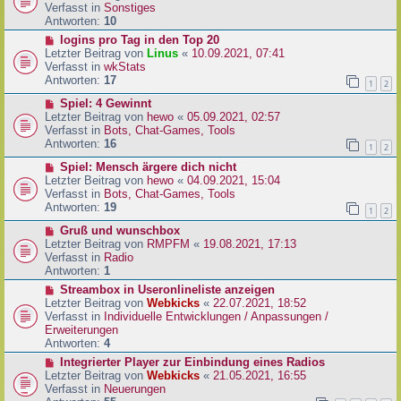
i
u
Verfasst in
Sonstiges
t
e
Antworten:
10
r
r
N
logins pro Tag in den Top 20
a
B
e
Letzter Beitrag von
Linus
«
10.09.2021, 07:41
g
e
u
Verfasst in
wkStats
i
e
Antworten:
17
1
2
t
r
r
N
Spiel: 4 Gewinnt
B
a
e
Letzter Beitrag von
hewo
«
05.09.2021, 02:57
e
g
u
Verfasst in
Bots, Chat-Games, Tools
i
e
Antworten:
16
t
1
2
r
r
N
Spiel: Mensch ärgere dich nicht
B
a
e
Letzter Beitrag von
hewo
«
04.09.2021, 15:04
e
g
u
Verfasst in
Bots, Chat-Games, Tools
i
e
Antworten:
19
t
1
2
r
r
N
Gruß und wunschbox
B
a
e
Letzter Beitrag von
RMPFM
«
19.08.2021, 17:13
e
g
u
Verfasst in
Radio
i
e
Antworten:
1
t
r
r
N
Streambox in Useronlineliste anzeigen
B
a
e
Letzter Beitrag von
Webkicks
«
22.07.2021, 18:52
e
g
u
Verfasst in
Individuelle Entwicklungen / Anpassungen /
i
e
Erweiterungen
t
r
Antworten:
4
r
B
N
Integrierter Player zur Einbindung eines Radios
a
e
e
Letzter Beitrag von
Webkicks
«
21.05.2021, 16:55
g
i
u
Verfasst in
Neuerungen
t