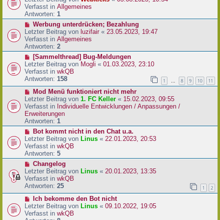
a
e
u
Verfasst in
Allgemeines
g
i
e
Antworten:
1
t
r
N
Werbung unterdrücken; Bezahlung
r
B
e
Letzter Beitrag von
luzifair
«
23.05.2023, 19:47
a
e
u
Verfasst in
Allgemeines
g
i
e
Antworten:
2
t
r
N
[Sammelthread] Bug-Meldungen
r
B
e
Letzter Beitrag von
Mogli
«
01.03.2023, 23:10
a
e
u
Verfasst in
wkQB
g
i
e
Antworten:
158
1
8
9
10
11
…
t
r
r
N
Mod Menü funktioniert nicht mehr
B
a
e
Letzter Beitrag von
1. FC Keller
«
15.02.2023, 09:55
e
g
u
Verfasst in
Individuelle Entwicklungen / Anpassungen /
i
e
Erweiterungen
t
r
Antworten:
1
r
B
a
N
Bot kommt nicht in den Chat u.a.
e
g
e
Letzter Beitrag von
Linus
«
22.01.2023, 20:53
i
u
Verfasst in
wkQB
t
e
Antworten:
5
r
r
N
Changelog
a
B
e
Letzter Beitrag von
Linus
«
20.01.2023, 13:35
g
e
u
Verfasst in
wkQB
i
e
Antworten:
25
1
2
t
r
r
N
Ich bekomme den Bot nicht
B
a
e
Letzter Beitrag von
Linus
«
09.10.2022, 19:05
e
g
u
Verfasst in
wkQB
i