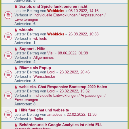
e
Antworten:
8
t
r
r
N
Scripts und Spiele funktionieren nicht
B
a
e
Letzter Beitrag von
Webkicks
«
03.10.2022, 14:16
e
g
u
Verfasst in
Individuelle Entwicklungen / Anpassungen /
i
e
Erweiterungen
t
r
Antworten:
6
r
B
N
wktools
a
e
e
Letzter Beitrag von
Webkicks
«
26.08.2022, 10:33
g
i
u
Verfasst in
wkTools
t
e
Antworten:
1
r
r
N
Support - Hilfe
a
B
e
Letzter Beitrag von
Visi
«
08.06.2022, 01:38
g
e
u
Verfasst in
Allgemeines
i
e
Antworten:
4
t
r
N
Räume als Popup
r
B
e
Letzter Beitrag von
Lordi
«
23.02.2022, 20:46
a
e
u
Verfasst in
Wunschecke
g
i
e
Antworten:
8
t
r
N
webkicks. Chat Responsive Bootstrap 2020 Holen
r
B
e
Letzter Beitrag von
Lordi
«
23.02.2022, 15:32
a
e
u
Verfasst in
Individuelle Entwicklungen / Anpassungen /
g
i
e
Erweiterungen
t
r
Antworten:
8
r
B
N
Hilfe fuer chat und webseite
a
e
e
Letzter Beitrag von
amadeus
«
22.02.2022, 11:36
g
i
u
Verfasst in
Radio
t
e
N
Behördenurteil: Google Analytics ist nicht EU-
r
r
e