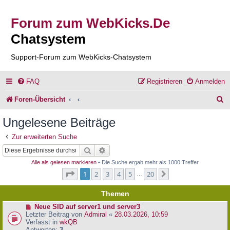
Forum zum WebKicks.De
Chatsystem
Support-Forum zum WebKicks-Chatsystem
FAQ
Registrieren
Anmelden
S
Foren-Übersicht
u
Ungelesene Beiträge
c
Zur erweiterten Suche
h
Suche
Erweiterte Suche
e
Alle als gelesen markieren
• Die Suche ergab mehr als 1000 Treffer
Seite
1
von
20
1
2
3
4
5
20
Nächste
…
Themen
N
Neue SID auf server1 und server3
e
Letzter Beitrag von
Admiral
«
28.03.2026, 10:59
u
Verfasst in
wkQB
e
Antworten:
3