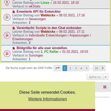
B
e
Letzter Beitrag von
Linus
«
16.02.2021, 18:10
a
e
u
Verfasst in
wkStats
g
i
e
N
Erweiterte API für Entwickler
t
r
e
Letzter Beitrag von
Webkicks
«
08.02.2021, 17:16
r
B
u
Verfasst in
Neuerungen
a
e
e
Antworten:
2
g
i
r
N
Vereinfacht: Scripte in den Chat einbinden
t
B
e
Letzter Beitrag von
Webkicks
«
08.02.2021, 17:11
r
e
u
Verfasst in
Individuelle Entwicklungen / Anpassungen /
a
i
e
Erweiterungen
g
t
r
Antworten:
2
r
B
N
Bildgröße für alle user einstellen.
a
e
e
Letzter Beitrag von
1. FC Keller
«
01.02.2021, 19:03
g
i
u
Verfasst in
Sonstiges
t
e
Antworten:
1
r
r
a
B
Seite
1
von
20
1
2
3
4
5
20
Nä
Die Suche ergab mehr als 1000 Treffer
g
…
e
i
Gehe zu
t
r
a
Foren-Übersicht
g
Diese Seite verwendet Cookies.
Weitere Informationen
Copyright Webkicks.de |
Impressum
|
AGB
|
Datenschutz
Powered by
phpBB
® Forum Software © phpBB Limited
Deutsche Übersetzung durch
phpBB.de