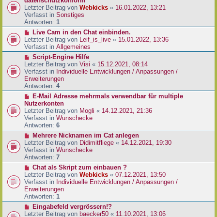
datenschutzkonform
a
B
u
Letzter Beitrag von
Webkicks
«
16.01.2022, 13:21
g
e
e
Verfasst in
Sonstiges
i
r
Antworten:
1
t
B
N
Live Cam in den Chat einbinden.
r
e
e
Letzter Beitrag von
Leif_is_live
«
15.01.2022, 13:36
a
i
u
Verfasst in
Allgemeines
g
t
e
N
Script-Engine Hilfe
r
r
e
Letzter Beitrag von
Visi
«
15.12.2021, 08:14
a
B
u
Verfasst in
Individuelle Entwicklungen / Anpassungen /
g
e
e
Erweiterungen
i
r
Antworten:
4
t
B
N
E-Mail Adresse mehrmals verwendbar für multiple
r
e
e
Nutzerkonten
a
i
u
Letzter Beitrag von
Mogli
«
14.12.2021, 21:36
g
t
e
Verfasst in
Wunschecke
r
r
Antworten:
6
a
B
N
Mehrere Nicknamen im Cat anlegen
g
e
e
Letzter Beitrag von
Didimitfliege
«
14.12.2021, 19:30
i
u
Verfasst in
Wunschecke
t
e
Antworten:
7
r
r
N
Chat als Skript zum einbauen ?
a
B
e
Letzter Beitrag von
Webkicks
«
07.12.2021, 13:50
g
e
u
Verfasst in
Individuelle Entwicklungen / Anpassungen /
i
e
Erweiterungen
t
r
Antworten:
1
r
B
N
Eingabefeld vergrössern!?
a
e
e
Letzter Beitrag von
baecker50
«
11.10.2021, 13:06
g