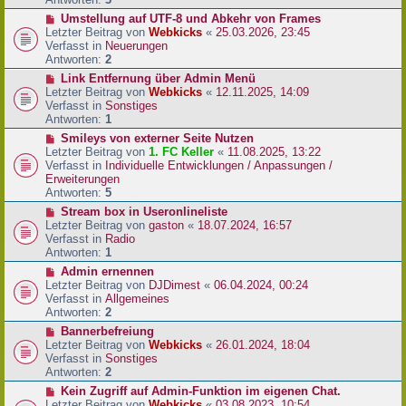
r
N
Umstellung auf UTF-8 und Abkehr von Frames
B
e
Letzter Beitrag von
Webkicks
«
25.03.2026, 23:45
e
u
Verfasst in
Neuerungen
i
e
Antworten:
2
t
r
N
Link Entfernung über Admin Menü
r
B
e
Letzter Beitrag von
Webkicks
«
12.11.2025, 14:09
a
e
u
Verfasst in
Sonstiges
g
i
e
Antworten:
1
t
r
N
Smileys von externer Seite Nutzen
r
B
e
Letzter Beitrag von
1. FC Keller
«
11.08.2025, 13:22
a
e
u
Verfasst in
Individuelle Entwicklungen / Anpassungen /
g
i
e
Erweiterungen
t
r
Antworten:
5
r
B
N
Stream box in Useronlineliste
a
e
e
Letzter Beitrag von
gaston
«
18.07.2024, 16:57
g
i
u
Verfasst in
Radio
t
e
Antworten:
1
r
r
N
Admin ernennen
a
B
e
Letzter Beitrag von
DJDimest
«
06.04.2024, 00:24
g
e
u
Verfasst in
Allgemeines
i
e
Antworten:
2
t
r
N
Bannerbefreiung
r
B
e
Letzter Beitrag von
Webkicks
«
26.01.2024, 18:04
a
e
u
Verfasst in
Sonstiges
g
i
e
Antworten:
2
t
r
N
Kein Zugriff auf Admin-Funktion im eigenen Chat.
r
B
e
Letzter Beitrag von
Webkicks
«
03.08.2023, 10:54