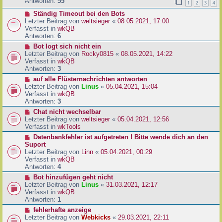
e
Antworten:
55
1
2
3
4
r
r
a
N
Ständig Timeout bei den Bots
B
g
e
Letzter Beitrag von
weltsieger
«
08.05.2021, 17:00
e
u
Verfasst in
wkQB
i
e
Antworten:
6
t
r
r
N
Bot logt sich nicht ein
B
a
e
Letzter Beitrag von
Rocky0815
«
08.05.2021, 14:22
e
g
u
Verfasst in
wkQB
i
e
Antworten:
3
t
r
N
auf alle Flüsternachrichten antworten
r
B
e
Letzter Beitrag von
Linus
«
05.04.2021, 15:04
a
e
u
Verfasst in
wkQB
g
i
e
Antworten:
3
t
r
N
Chat nicht wechselbar
r
B
e
Letzter Beitrag von
weltsieger
«
05.04.2021, 12:56
a
e
u
Verfasst in
wkTools
g
i
e
N
Datenbankfehler ist aufgetreten ! Bitte wende dich an den
t
r
e
Suport
r
B
u
Letzter Beitrag von
Linn
«
05.04.2021, 00:29
a
e
e
Verfasst in
wkQB
g
i
r
Antworten:
4
t
B
N
Bot hinzufügen geht nicht
r
e
e
Letzter Beitrag von
Linus
«
31.03.2021, 12:17
a
i
u
Verfasst in
wkQB
g
t
e
Antworten:
1
r
r
N
fehlerhafte anzeige
a
B
e
Letzter Beitrag von
Webkicks
«
29.03.2021, 22:11
g
e