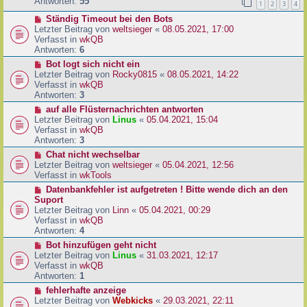
e
Antworten:
55
1
2
3
4
r
r
a
N
Ständig Timeout bei den Bots
B
g
e
Letzter Beitrag von
weltsieger
«
08.05.2021, 17:00
e
u
Verfasst in
wkQB
i
e
Antworten:
6
t
r
r
N
Bot logt sich nicht ein
B
a
e
Letzter Beitrag von
Rocky0815
«
08.05.2021, 14:22
e
g
u
Verfasst in
wkQB
i
e
Antworten:
3
t
r
N
auf alle Flüsternachrichten antworten
r
B
e
Letzter Beitrag von
Linus
«
05.04.2021, 15:04
a
e
u
Verfasst in
wkQB
g
i
e
Antworten:
3
t
r
N
Chat nicht wechselbar
r
B
e
Letzter Beitrag von
weltsieger
«
05.04.2021, 12:56
a
e
u
Verfasst in
wkTools
g
i
e
N
Datenbankfehler ist aufgetreten ! Bitte wende dich an den
t
r
e
Suport
r
B
u
Letzter Beitrag von
Linn
«
05.04.2021, 00:29
a
e
e
Verfasst in
wkQB
g
i
r
Antworten:
4
t
B
N
Bot hinzufügen geht nicht
r
e
e
Letzter Beitrag von
Linus
«
31.03.2021, 12:17
a
i
u
Verfasst in
wkQB
g
t
e
Antworten:
1
r
r
N
fehlerhafte anzeige
a
B
e
Letzter Beitrag von
Webkicks
«
29.03.2021, 22:11
g
e