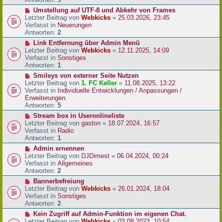
r
N
Umstellung auf UTF-8 und Abkehr von Frames
B
e
Letzter Beitrag von
Webkicks
«
25.03.2026, 23:45
e
u
Verfasst in
Neuerungen
i
e
Antworten:
2
t
r
N
Link Entfernung über Admin Menü
r
B
e
Letzter Beitrag von
Webkicks
«
12.11.2025, 14:09
a
e
u
Verfasst in
Sonstiges
g
i
e
Antworten:
1
t
r
N
Smileys von externer Seite Nutzen
r
B
e
Letzter Beitrag von
1. FC Keller
«
11.08.2025, 13:22
a
e
u
Verfasst in
Individuelle Entwicklungen / Anpassungen /
g
i
e
Erweiterungen
t
r
Antworten:
5
r
B
N
Stream box in Useronlineliste
a
e
e
Letzter Beitrag von
gaston
«
18.07.2024, 16:57
g
i
u
Verfasst in
Radio
t
e
Antworten:
1
r
r
N
Admin ernennen
a
B
e
Letzter Beitrag von
DJDimest
«
06.04.2024, 00:24
g
e
u
Verfasst in
Allgemeines
i
e
Antworten:
2
t
r
N
Bannerbefreiung
r
B
e
Letzter Beitrag von
Webkicks
«
26.01.2024, 18:04
a
e
u
Verfasst in
Sonstiges
g
i
e
Antworten:
2
t
r
N
Kein Zugriff auf Admin-Funktion im eigenen Chat.
r
B
e
Letzter Beitrag von
Webkicks
«
03.08.2023, 10:54