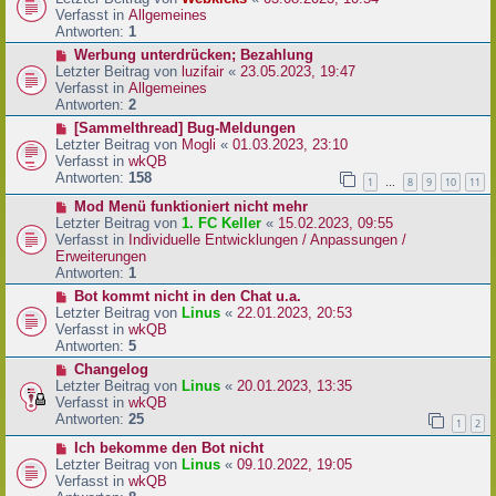
a
e
u
Verfasst in
Allgemeines
g
i
e
Antworten:
1
t
r
N
Werbung unterdrücken; Bezahlung
r
B
e
Letzter Beitrag von
luzifair
«
23.05.2023, 19:47
a
e
u
Verfasst in
Allgemeines
g
i
e
Antworten:
2
t
r
N
[Sammelthread] Bug-Meldungen
r
B
e
Letzter Beitrag von
Mogli
«
01.03.2023, 23:10
a
e
u
Verfasst in
wkQB
g
i
e
Antworten:
158
1
8
9
10
11
…
t
r
r
N
Mod Menü funktioniert nicht mehr
B
a
e
Letzter Beitrag von
1. FC Keller
«
15.02.2023, 09:55
e
g
u
Verfasst in
Individuelle Entwicklungen / Anpassungen /
i
e
Erweiterungen
t
r
Antworten:
1
r
B
a
N
Bot kommt nicht in den Chat u.a.
e
g
e
Letzter Beitrag von
Linus
«
22.01.2023, 20:53
i
u
Verfasst in
wkQB
t
e
Antworten:
5
r
r
N
Changelog
a
B
e
Letzter Beitrag von
Linus
«
20.01.2023, 13:35
g
e
u
Verfasst in
wkQB
i
e
Antworten:
25
1
2
t
r
r
N
Ich bekomme den Bot nicht
B
a
e
Letzter Beitrag von
Linus
«
09.10.2022, 19:05
e
g
u
Verfasst in
wkQB
i