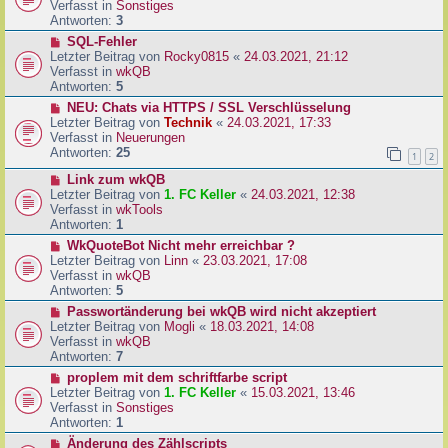
u
Verfasst in
Sonstiges
i
e
Antworten:
3
t
r
N
SQL-Fehler
r
B
e
Letzter Beitrag von
Rocky0815
«
24.03.2021, 21:12
a
e
u
Verfasst in
wkQB
g
i
e
Antworten:
5
t
r
N
NEU: Chats via HTTPS / SSL Verschlüsselung
r
B
e
Letzter Beitrag von
Technik
«
24.03.2021, 17:33
a
e
u
Verfasst in
Neuerungen
g
i
e
Antworten:
25
1
2
t
r
r
N
Link zum wkQB
B
a
e
Letzter Beitrag von
1. FC Keller
«
24.03.2021, 12:38
e
g
u
Verfasst in
wkTools
i
e
Antworten:
1
t
r
r
N
WkQuoteBot Nicht mehr erreichbar ?
B
a
e
Letzter Beitrag von
Linn
«
23.03.2021, 17:08
e
g
u
Verfasst in
wkQB
i
e
Antworten:
5
t
r
N
Passwortänderung bei wkQB wird nicht akzeptiert
r
B
e
Letzter Beitrag von
Mogli
«
18.03.2021, 14:08
a
e
u
Verfasst in
wkQB
g
i
e
Antworten:
7
t
r
N
proplem mit dem schriftfarbe script
r
B
e
Letzter Beitrag von
1. FC Keller
«
15.03.2021, 13:46
a
e
u
Verfasst in
Sonstiges
g
i
e
Antworten:
1
t
r
N
Änderung des Zählscripts
r