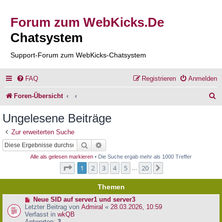
Forum zum WebKicks.De
Chatsystem
Support-Forum zum WebKicks-Chatsystem
FAQ
Registrieren
Anmelden
S
Foren-Übersicht
u
Ungelesene Beiträge
c
Zur erweiterten Suche
h
Suche
Erweiterte Suche
e
Alle als gelesen markieren
• Die Suche ergab mehr als 1000 Treffer
Seite
1
von
20
1
2
3
4
5
20
Nächste
…
Themen
N
Neue SID auf server1 und server3
e
Letzter Beitrag von
Admiral
«
28.03.2026, 10:59
u
Verfasst in
wkQB
e
Antworten:
3