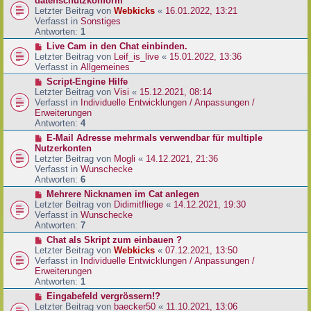
datenschutzkonform
a
B
u
Letzter Beitrag von
Webkicks
«
16.01.2022, 13:21
g
e
e
Verfasst in
Sonstiges
i
r
Antworten:
1
t
B
N
Live Cam in den Chat einbinden.
r
e
e
Letzter Beitrag von
Leif_is_live
«
15.01.2022, 13:36
a
i
u
Verfasst in
Allgemeines
g
t
e
N
Script-Engine Hilfe
r
r
e
Letzter Beitrag von
Visi
«
15.12.2021, 08:14
a
B
u
Verfasst in
Individuelle Entwicklungen / Anpassungen /
g
e
e
Erweiterungen
i
r
Antworten:
4
t
B
N
E-Mail Adresse mehrmals verwendbar für multiple
r
e
e
Nutzerkonten
a
i
u
Letzter Beitrag von
Mogli
«
14.12.2021, 21:36
g
t
e
Verfasst in
Wunschecke
r
r
Antworten:
6
a
B
N
Mehrere Nicknamen im Cat anlegen
g
e
e
Letzter Beitrag von
Didimitfliege
«
14.12.2021, 19:30
i
u
Verfasst in
Wunschecke
t
e
Antworten:
7
r
r
N
Chat als Skript zum einbauen ?
a
B
e
Letzter Beitrag von
Webkicks
«
07.12.2021, 13:50
g
e
u
Verfasst in
Individuelle Entwicklungen / Anpassungen /
i
e
Erweiterungen
t
r
Antworten:
1
r
B
N
Eingabefeld vergrössern!?
a
e
e
Letzter Beitrag von
baecker50
«
11.10.2021, 13:06
g