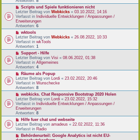
e
Antworten:
8
t
r
r
N
Scripts und Spiele funktionieren nicht
B
a
e
Letzter Beitrag von
Webkicks
«
03.10.2022, 14:16
e
g
u
Verfasst in
Individuelle Entwicklungen / Anpassungen /
i
e
Erweiterungen
t
r
Antworten:
6
r
B
N
wktools
a
e
e
Letzter Beitrag von
Webkicks
«
26.08.2022, 10:33
g
i
u
Verfasst in
wkTools
t
e
Antworten:
1
r
r
N
Support - Hilfe
a
B
e
Letzter Beitrag von
Visi
«
08.06.2022, 01:38
g
e
u
Verfasst in
Allgemeines
i
e
Antworten:
4
t
r
N
Räume als Popup
r
B
e
Letzter Beitrag von
Lordi
«
23.02.2022, 20:46
a
e
u
Verfasst in
Wunschecke
g
i
e
Antworten:
8
t
r
N
webkicks. Chat Responsive Bootstrap 2020 Holen
r
B
e
Letzter Beitrag von
Lordi
«
23.02.2022, 15:32
a
e
u
Verfasst in
Individuelle Entwicklungen / Anpassungen /
g
i
e
Erweiterungen
t
r
Antworten:
8
r
B
N
Hilfe fuer chat und webseite
a
e
e
Letzter Beitrag von
amadeus
«
22.02.2022, 11:36
g
i
u
Verfasst in
Radio
t
e
N
Behördenurteil: Google Analytics ist nicht EU-
r
r
e