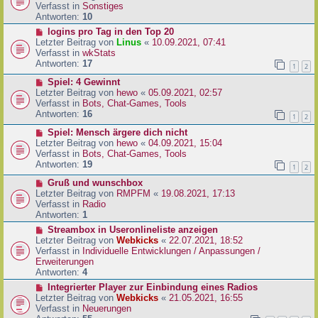
i
u
Verfasst in
Sonstiges
t
e
Antworten:
10
r
r
N
logins pro Tag in den Top 20
a
B
e
Letzter Beitrag von
Linus
«
10.09.2021, 07:41
g
e
u
Verfasst in
wkStats
i
e
Antworten:
17
1
2
t
r
r
N
Spiel: 4 Gewinnt
B
a
e
Letzter Beitrag von
hewo
«
05.09.2021, 02:57
e
g
u
Verfasst in
Bots, Chat-Games, Tools
i
e
Antworten:
16
t
1
2
r
r
N
Spiel: Mensch ärgere dich nicht
B
a
e
Letzter Beitrag von
hewo
«
04.09.2021, 15:04
e
g
u
Verfasst in
Bots, Chat-Games, Tools
i
e
Antworten:
19
t
1
2
r
r
N
Gruß und wunschbox
B
a
e
Letzter Beitrag von
RMPFM
«
19.08.2021, 17:13
e
g
u
Verfasst in
Radio
i
e
Antworten:
1
t
r
r
N
Streambox in Useronlineliste anzeigen
B
a
e
Letzter Beitrag von
Webkicks
«
22.07.2021, 18:52
e
g
u
Verfasst in
Individuelle Entwicklungen / Anpassungen /
i
e
Erweiterungen
t
r
Antworten:
4
r
B
N
Integrierter Player zur Einbindung eines Radios
a
e
e
Letzter Beitrag von
Webkicks
«
21.05.2021, 16:55
g
i
u
Verfasst in
Neuerungen
t