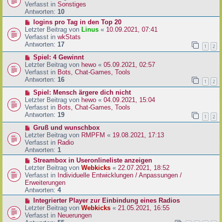
i
u
Verfasst in
Sonstiges
t
e
Antworten:
10
r
r
N
logins pro Tag in den Top 20
a
B
e
Letzter Beitrag von
Linus
«
10.09.2021, 07:41
g
e
u
Verfasst in
wkStats
i
e
Antworten:
17
1
2
t
r
r
N
Spiel: 4 Gewinnt
B
a
e
Letzter Beitrag von
hewo
«
05.09.2021, 02:57
e
g
u
Verfasst in
Bots, Chat-Games, Tools
i
e
Antworten:
16
t
1
2
r
r
N
Spiel: Mensch ärgere dich nicht
B
a
e
Letzter Beitrag von
hewo
«
04.09.2021, 15:04
e
g
u
Verfasst in
Bots, Chat-Games, Tools
i
e
Antworten:
19
t
1
2
r
r
N
Gruß und wunschbox
B
a
e
Letzter Beitrag von
RMPFM
«
19.08.2021, 17:13
e
g
u
Verfasst in
Radio
i
e
Antworten:
1
t
r
r
N
Streambox in Useronlineliste anzeigen
B
a
e
Letzter Beitrag von
Webkicks
«
22.07.2021, 18:52
e
g
u
Verfasst in
Individuelle Entwicklungen / Anpassungen /
i
e
Erweiterungen
t
r
Antworten:
4
r
B
N
Integrierter Player zur Einbindung eines Radios
a
e
e
Letzter Beitrag von
Webkicks
«
21.05.2021, 16:55
g
i
u
Verfasst in
Neuerungen
t