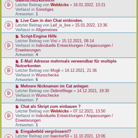
datenschutzkonform
a
B
u
Letzter Beitrag von
Webkicks
«
16.01.2022, 13:21
g
e
e
Verfasst in
Sonstiges
i
r
Antworten:
1
t
B
N
Live Cam in den Chat einbinden.
r
e
e
Letzter Beitrag von
Leif_is_live
«
15.01.2022, 13:36
a
i
u
Verfasst in
Allgemeines
g
t
e
N
Script-Engine Hilfe
r
r
e
Letzter Beitrag von
Visi
«
15.12.2021, 08:14
a
B
u
Verfasst in
Individuelle Entwicklungen / Anpassungen /
g
e
e
Erweiterungen
i
r
Antworten:
4
t
B
N
E-Mail Adresse mehrmals verwendbar für multiple
r
e
e
Nutzerkonten
a
i
u
Letzter Beitrag von
Mogli
«
14.12.2021, 21:36
g
t
e
Verfasst in
Wunschecke
r
r
Antworten:
6
a
B
N
Mehrere Nicknamen im Cat anlegen
g
e
e
Letzter Beitrag von
Didimitfliege
«
14.12.2021, 19:30
i
u
Verfasst in
Wunschecke
t
e
Antworten:
7
r
r
N
Chat als Skript zum einbauen ?
a
B
e
Letzter Beitrag von
Webkicks
«
07.12.2021, 13:50
g
e
u
Verfasst in
Individuelle Entwicklungen / Anpassungen /
i
e
Erweiterungen
t
r
Antworten:
1
r
B
N
Eingabefeld vergrössern!?
a
e
e
Letzter Beitrag von
baecker50
«
11.10.2021, 13:06
g