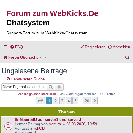
Forum zum WebKicks.De
Chatsystem
Support-Forum zum WebKicks-Chatsystem
FAQ
Registrieren
Anmelden
S
Foren-Übersicht
u
Ungelesene Beiträge
c
Zur erweiterten Suche
h
Suche
Erweiterte Suche
e
Alle als gelesen markieren
• Die Suche ergab mehr als 1000 Treffer
Seite
1
von
20
1
2
3
4
5
20
Nächste
…
Themen
N
Neue SID auf server1 und server3
e
Letzter Beitrag von
Admiral
«
28.03.2026, 10:59
u
Verfasst in
wkQB
e
Antworten:
3