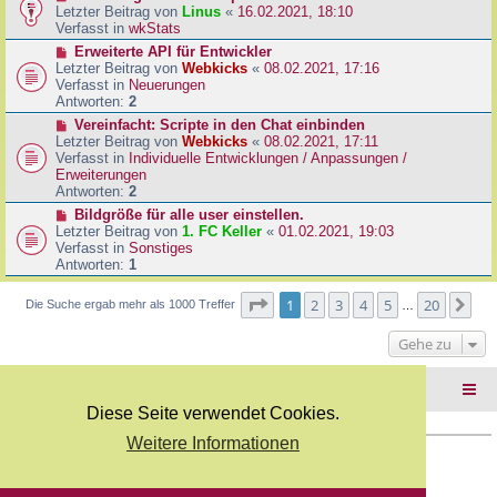
B
e
Letzter Beitrag von
Linus
«
16.02.2021, 18:10
a
e
u
Verfasst in
wkStats
g
i
e
N
Erweiterte API für Entwickler
t
r
e
Letzter Beitrag von
Webkicks
«
08.02.2021, 17:16
r
B
u
Verfasst in
Neuerungen
a
e
e
Antworten:
2
g
i
r
N
Vereinfacht: Scripte in den Chat einbinden
t
B
e
Letzter Beitrag von
Webkicks
«
08.02.2021, 17:11
r
e
u
Verfasst in
Individuelle Entwicklungen / Anpassungen /
a
i
e
Erweiterungen
g
t
r
Antworten:
2
r
B
N
Bildgröße für alle user einstellen.
a
e
e
Letzter Beitrag von
1. FC Keller
«
01.02.2021, 19:03
g
i
u
Verfasst in
Sonstiges
t
e
Antworten:
1
r
r
a
B
Seite
1
von
20
1
2
3
4
5
20
Nä
Die Suche ergab mehr als 1000 Treffer
g
…
e
i
Gehe zu
t
r
a
Foren-Übersicht
g
Diese Seite verwendet Cookies.
Weitere Informationen
Copyright Webkicks.de |
Impressum
|
AGB
|
Datenschutz
Powered by
phpBB
® Forum Software © phpBB Limited
Deutsche Übersetzung durch
phpBB.de