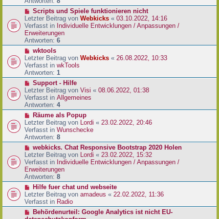
e
Antworten:
8
t
r
r
N
Scripts und Spiele funktionieren nicht
B
a
e
Letzter Beitrag von
Webkicks
«
03.10.2022, 14:16
e
g
u
Verfasst in
Individuelle Entwicklungen / Anpassungen /
i
e
Erweiterungen
t
r
Antworten:
6
r
B
N
wktools
a
e
e
Letzter Beitrag von
Webkicks
«
26.08.2022, 10:33
g
i
u
Verfasst in
wkTools
t
e
Antworten:
1
r
r
N
Support - Hilfe
a
B
e
Letzter Beitrag von
Visi
«
08.06.2022, 01:38
g
e
u
Verfasst in
Allgemeines
i
e
Antworten:
4
t
r
N
Räume als Popup
r
B
e
Letzter Beitrag von
Lordi
«
23.02.2022, 20:46
a
e
u
Verfasst in
Wunschecke
g
i
e
Antworten:
8
t
r
N
webkicks. Chat Responsive Bootstrap 2020 Holen
r
B
e
Letzter Beitrag von
Lordi
«
23.02.2022, 15:32
a
e
u
Verfasst in
Individuelle Entwicklungen / Anpassungen /
g
i
e
Erweiterungen
t
r
Antworten:
8
r
B
N
Hilfe fuer chat und webseite
a
e
e
Letzter Beitrag von
amadeus
«
22.02.2022, 11:36
g
i
u
Verfasst in
Radio
t
e
N
Behördenurteil: Google Analytics ist nicht EU-
r
r
e