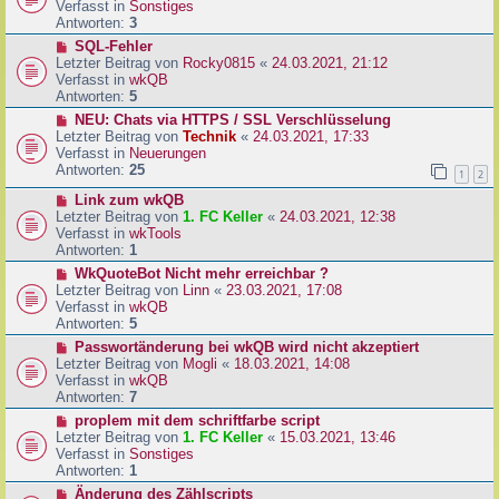
u
Verfasst in
Sonstiges
i
e
Antworten:
3
t
r
N
SQL-Fehler
r
B
e
Letzter Beitrag von
Rocky0815
«
24.03.2021, 21:12
a
e
u
Verfasst in
wkQB
g
i
e
Antworten:
5
t
r
N
NEU: Chats via HTTPS / SSL Verschlüsselung
r
B
e
Letzter Beitrag von
Technik
«
24.03.2021, 17:33
a
e
u
Verfasst in
Neuerungen
g
i
e
Antworten:
25
1
2
t
r
r
N
Link zum wkQB
B
a
e
Letzter Beitrag von
1. FC Keller
«
24.03.2021, 12:38
e
g
u
Verfasst in
wkTools
i
e
Antworten:
1
t
r
r
N
WkQuoteBot Nicht mehr erreichbar ?
B
a
e
Letzter Beitrag von
Linn
«
23.03.2021, 17:08
e
g
u
Verfasst in
wkQB
i
e
Antworten:
5
t
r
N
Passwortänderung bei wkQB wird nicht akzeptiert
r
B
e
Letzter Beitrag von
Mogli
«
18.03.2021, 14:08
a
e
u
Verfasst in
wkQB
g
i
e
Antworten:
7
t
r
N
proplem mit dem schriftfarbe script
r
B
e
Letzter Beitrag von
1. FC Keller
«
15.03.2021, 13:46
a
e
u
Verfasst in
Sonstiges
g
i
e
Antworten:
1
t
r
N
Änderung des Zählscripts
r