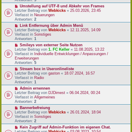
r
N
Umstellung auf UTF-8 und Abkehr von Frames
B
e
Letzter Beitrag von
Webkicks
«
25.03.2026, 23:45
e
u
Verfasst in
Neuerungen
i
e
Antworten:
2
t
r
N
Link Entfernung über Admin Menü
r
B
e
Letzter Beitrag von
Webkicks
«
12.11.2025, 14:09
a
e
u
Verfasst in
Sonstiges
g
i
e
Antworten:
1
t
r
N
Smileys von externer Seite Nutzen
r
B
e
Letzter Beitrag von
1. FC Keller
«
11.08.2025, 13:22
a
e
u
Verfasst in
Individuelle Entwicklungen / Anpassungen /
g
i
e
Erweiterungen
t
r
Antworten:
5
r
B
N
Stream box in Useronlineliste
a
e
e
Letzter Beitrag von
gaston
«
18.07.2024, 16:57
g
i
u
Verfasst in
Radio
t
e
Antworten:
1
r
r
N
Admin ernennen
a
B
e
Letzter Beitrag von
DJDimest
«
06.04.2024, 00:24
g
e
u
Verfasst in
Allgemeines
i
e
Antworten:
2
t
r
N
Bannerbefreiung
r
B
e
Letzter Beitrag von
Webkicks
«
26.01.2024, 18:04
a
e
u
Verfasst in
Sonstiges
g
i
e
Antworten:
2
t
r
N
Kein Zugriff auf Admin-Funktion im eigenen Chat.
r
B
e
Letzter Beitrag von
Webkicks
«
03.08.2023, 10:54