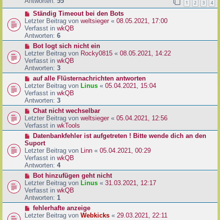
e
Antworten:
55
1
2
3
4
r
r
a
N
Ständig Timeout bei den Bots
B
g
e
Letzter Beitrag von
weltsieger
«
08.05.2021, 17:00
e
u
Verfasst in
wkQB
i
e
Antworten:
6
t
r
r
N
Bot logt sich nicht ein
B
a
e
Letzter Beitrag von
Rocky0815
«
08.05.2021, 14:22
e
g
u
Verfasst in
wkQB
i
e
Antworten:
3
t
r
N
auf alle Flüsternachrichten antworten
r
B
e
Letzter Beitrag von
Linus
«
05.04.2021, 15:04
a
e
u
Verfasst in
wkQB
g
i
e
Antworten:
3
t
r
N
Chat nicht wechselbar
r
B
e
Letzter Beitrag von
weltsieger
«
05.04.2021, 12:56
a
e
u
Verfasst in
wkTools
g
i
e
N
Datenbankfehler ist aufgetreten ! Bitte wende dich an den
t
r
e
Suport
r
B
u
Letzter Beitrag von
Linn
«
05.04.2021, 00:29
a
e
e
Verfasst in
wkQB
g
i
r
Antworten:
4
t
B
N
Bot hinzufügen geht nicht
r
e
e
Letzter Beitrag von
Linus
«
31.03.2021, 12:17
a
i
u
Verfasst in
wkQB
g
t
e
Antworten:
1
r
r
N
fehlerhafte anzeige
a
B
e
Letzter Beitrag von
Webkicks
«
29.03.2021, 22:11
g
e