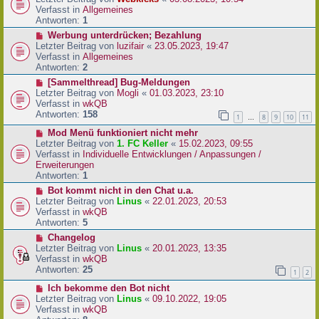
a
e
u
Verfasst in
Allgemeines
g
i
e
Antworten:
1
t
r
N
Werbung unterdrücken; Bezahlung
r
B
e
Letzter Beitrag von
luzifair
«
23.05.2023, 19:47
a
e
u
Verfasst in
Allgemeines
g
i
e
Antworten:
2
t
r
N
[Sammelthread] Bug-Meldungen
r
B
e
Letzter Beitrag von
Mogli
«
01.03.2023, 23:10
a
e
u
Verfasst in
wkQB
g
i
e
Antworten:
158
1
8
9
10
11
…
t
r
r
N
Mod Menü funktioniert nicht mehr
B
a
e
Letzter Beitrag von
1. FC Keller
«
15.02.2023, 09:55
e
g
u
Verfasst in
Individuelle Entwicklungen / Anpassungen /
i
e
Erweiterungen
t
r
Antworten:
1
r
B
a
N
Bot kommt nicht in den Chat u.a.
e
g
e
Letzter Beitrag von
Linus
«
22.01.2023, 20:53
i
u
Verfasst in
wkQB
t
e
Antworten:
5
r
r
N
Changelog
a
B
e
Letzter Beitrag von
Linus
«
20.01.2023, 13:35
g
e
u
Verfasst in
wkQB
i
e
Antworten:
25
1
2
t
r
r
N
Ich bekomme den Bot nicht
B
a
e
Letzter Beitrag von
Linus
«
09.10.2022, 19:05
e
g
u
Verfasst in
wkQB
i