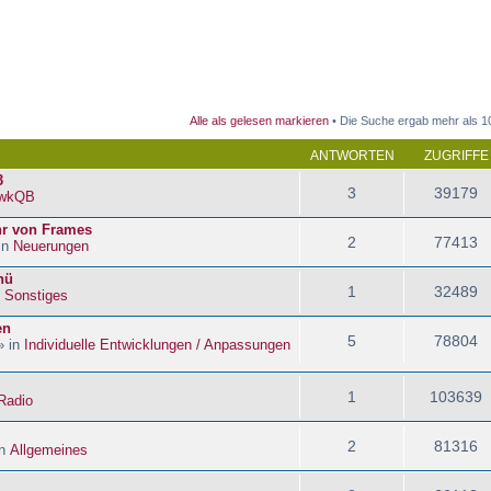
 Suche
Alle als gelesen markieren
• Die Suche ergab mehr als 1
ANTWORTEN
ZUGRIFFE
3
3
39179
wkQB
hr von Frames
2
77413
in
Neuerungen
nü
1
32489
n
Sonstiges
en
5
78804
» in
Individuelle Entwicklungen / Anpassungen
1
103639
Radio
2
81316
in
Allgemeines