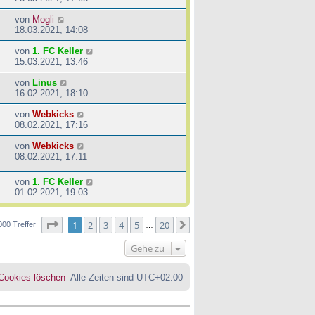
von
Mogli
18.03.2021, 14:08
von
1. FC Keller
15.03.2021, 13:46
von
Linus
16.02.2021, 18:10
von
Webkicks
08.02.2021, 17:16
von
Webkicks
08.02.2021, 17:11
von
1. FC Keller
01.02.2021, 19:03
Seite
1
von
20
1
2
3
4
5
20
Nächste
000 Treffer
…
Gehe zu
 Cookies löschen
Alle Zeiten sind
UTC+02:00