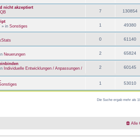
 nicht akzeptiert
7
130854
kQB
ipt
1
49380
 » in
Sonstiges
0
61140
kStats
2
65824
in
Neuerungen
 einbinden
2
60145
in
Individuelle Entwicklungen / Anpassungen /
.
1
53010
Sonstiges
Die Suche ergab mehr als 1
Alle