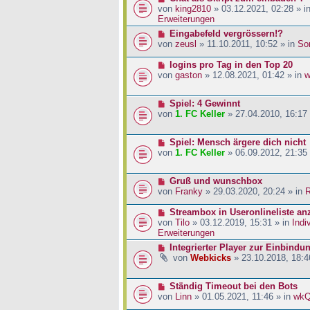
a
i
r
e
von
king2810
» 03.12.2021, 02:28 » i
g
t
B
u
Erweiterungen
r
e
e
N
Eingabefeld vergrössern!?
a
i
r
e
von
zeusl
» 11.10.2011, 10:52 » in
So
g
t
B
u
r
e
e
N
logins pro Tag in den Top 20
a
i
r
e
von
gaston
» 12.08.2021, 01:42 » in
w
g
t
B
u
r
e
e
a
N
Spiel: 4 Gewinnt
i
r
g
e
von
1. FC Keller
» 27.04.2010, 16:17
t
B
u
r
e
e
a
i
N
Spiel: Mensch ärgere dich nicht
r
g
t
e
von
1. FC Keller
» 06.09.2012, 21:35
B
r
u
e
a
e
i
g
N
Gruß und wunschbox
r
t
e
von
Franky
» 29.03.2020, 20:24 » in
R
B
r
u
e
a
e
N
Streambox in Useronlineliste an
i
g
r
e
von
Tilo
» 03.12.2019, 15:31 » in
Indi
t
B
u
Erweiterungen
r
e
e
a
N
Integrierter Player zur Einbindu
i
r
g
e
von
Webkicks
» 23.10.2018, 18:4
t
B
u
r
e
e
a
i
N
Ständig Timeout bei den Bots
r
g
t
e
von
Linn
» 01.05.2021, 11:46 » in
wk
B
r
u
e