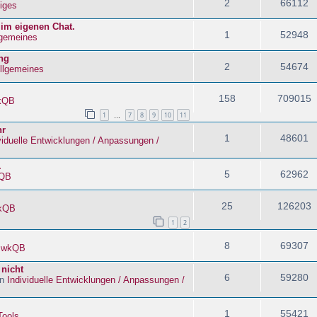
2
66112
iges
 im eigenen Chat.
1
52948
lgemeines
ng
2
54674
llgemeines
158
709015
kQB
1
7
8
9
10
11
…
hr
1
48601
viduelle Entwicklungen / Anpassungen /
.
5
62962
QB
25
126203
kQB
1
2
8
69307
n
wkQB
 nicht
6
59280
in
Individuelle Entwicklungen / Anpassungen /
1
55421
Tools