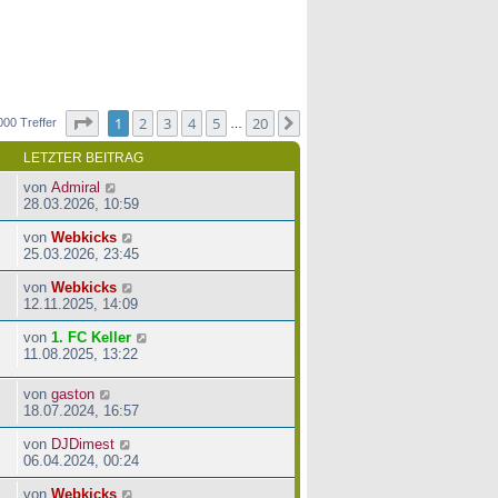
Seite
1
von
20
1
2
3
4
5
20
Nächste
000 Treffer
…
LETZTER BEITRAG
von
Admiral
28.03.2026, 10:59
von
Webkicks
25.03.2026, 23:45
von
Webkicks
12.11.2025, 14:09
von
1. FC Keller
11.08.2025, 13:22
von
gaston
18.07.2024, 16:57
von
DJDimest
06.04.2024, 00:24
von
Webkicks