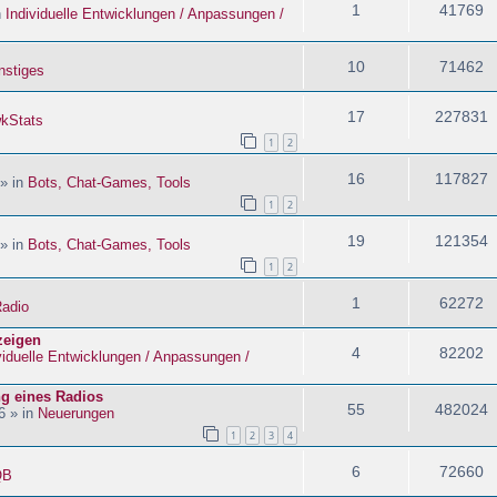
1
41769
n
Individuelle Entwicklungen / Anpassungen /
10
71462
nstiges
17
227831
kStats
1
2
16
117827
 » in
Bots, Chat-Games, Tools
1
2
19
121354
 » in
Bots, Chat-Games, Tools
1
2
1
62272
adio
zeigen
4
82202
viduelle Entwicklungen / Anpassungen /
ng eines Radios
55
482024
6 » in
Neuerungen
1
2
3
4
6
72660
QB