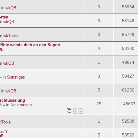
3
56964
 in
wkQB
orten
3
58149
in
wkQB
0
65729
in
wkTools
! Bitte wende dich an den Suport
4
58100
QB
1
49874
in
wkQB
3
50427
» in
Sonstiges
5
61256
 in
wkQB
schlüsselung
25
148667
8 » in
Neuerungen
1
2
1
52588
kTools
ar ?
5
58529
QB