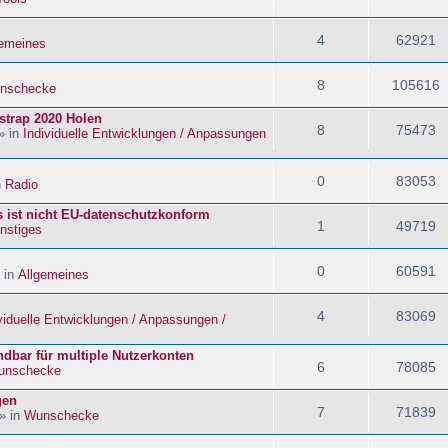
4
62921
gemeines
8
105616
nschecke
strap 2020 Holen
8
75473
» in
Individuelle Entwicklungen / Anpassungen
0
83053
n
Radio
s ist nicht EU-datenschutzkonform
1
49719
nstiges
0
60591
 in
Allgemeines
4
83069
viduelle Entwicklungen / Anpassungen /
dbar für multiple Nutzerkonten
6
78085
unschecke
gen
7
71839
» in
Wunschecke