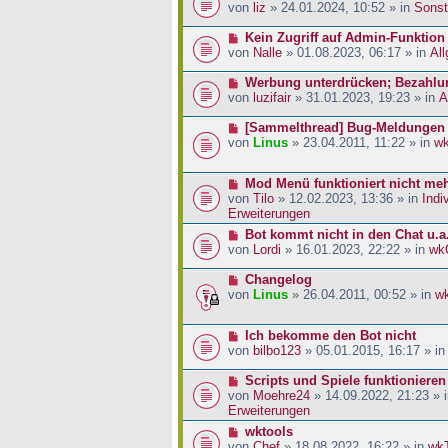
a
i
r
e
von
liz
» 24.01.2024, 10:52 » in
Sonst
g
t
B
u
r
e
e
N
Kein Zugriff auf Admin-Funktion
a
i
r
e
von
Nalle
» 01.08.2023, 06:17 » in
Al
g
t
B
u
r
e
e
N
Werbung unterdrücken; Bezahlu
a
i
r
e
von
luzifair
» 31.01.2023, 19:23 » in
A
g
t
B
u
r
e
e
N
[Sammelthread] Bug-Meldungen
a
i
r
e
von
Linus
» 23.04.2011, 11:22 » in
w
g
t
B
u
r
e
e
N
Mod Menü funktioniert nicht me
a
i
r
e
von
Tilo
» 12.02.2023, 13:36 » in
Indi
g
t
B
u
Erweiterungen
r
e
e
a
i
N
Bot kommt nicht in den Chat u.a
r
g
t
e
von
Lordi
» 16.01.2023, 22:22 » in
wk
B
r
u
e
a
e
N
Changelog
i
g
r
e
von
Linus
» 26.04.2011, 00:52 » in
w
t
B
u
r
e
e
a
N
Ich bekomme den Bot nicht
i
r
g
e
von
bilbo123
» 05.01.2015, 16:17 » i
t
B
u
r
e
e
N
Scripts und Spiele funktionieren
a
i
r
e
von
Moehre24
» 14.09.2022, 21:23 » 
g
t
B
u
Erweiterungen
r
e
e
a
N
wktools
i
r
g
e
von
Chef
» 18.08.2022, 16:22 » in
wk