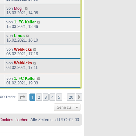
von
Mogli
18.03.2021, 14:08
von
1. FC Keller
15.03.2021, 13:46
von
Linus
16.02.2021, 18:10
von
Webkicks
08.02.2021, 17:16
von
Webkicks
08.02.2021, 17:11
von
1. FC Keller
01.02.2021, 19:03
Seite
1
von
20
1
2
3
4
5
20
Nächste
000 Treffer
…
Gehe zu
 Cookies löschen
Alle Zeiten sind
UTC+02:00