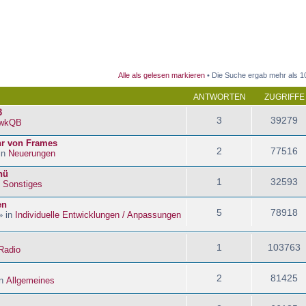
 Suche
Alle als gelesen markieren
• Die Suche ergab mehr als 1
ANTWORTEN
ZUGRIFFE
3
3
39279
wkQB
hr von Frames
2
77516
in
Neuerungen
nü
1
32593
n
Sonstiges
en
5
78918
» in
Individuelle Entwicklungen / Anpassungen
1
103763
Radio
2
81425
in
Allgemeines