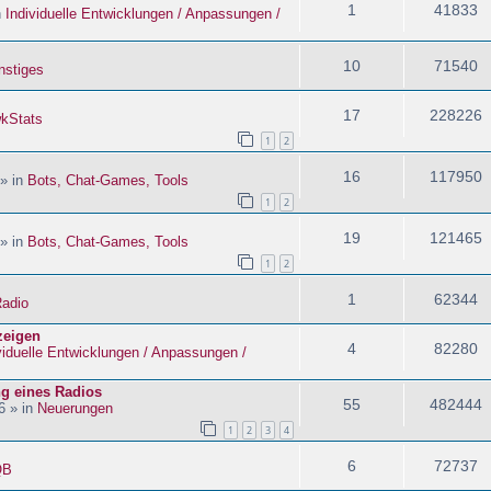
1
41833
n
Individuelle Entwicklungen / Anpassungen /
10
71540
nstiges
17
228226
kStats
1
2
16
117950
 » in
Bots, Chat-Games, Tools
1
2
19
121465
 » in
Bots, Chat-Games, Tools
1
2
1
62344
adio
zeigen
4
82280
viduelle Entwicklungen / Anpassungen /
ng eines Radios
55
482444
6 » in
Neuerungen
1
2
3
4
6
72737
QB