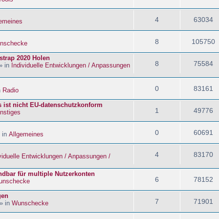
4
63034
gemeines
8
105750
nschecke
strap 2020 Holen
8
75584
» in
Individuelle Entwicklungen / Anpassungen
0
83161
n
Radio
s ist nicht EU-datenschutzkonform
1
49776
nstiges
0
60691
 in
Allgemeines
4
83170
viduelle Entwicklungen / Anpassungen /
dbar für multiple Nutzerkonten
6
78152
unschecke
gen
7
71901
» in
Wunschecke