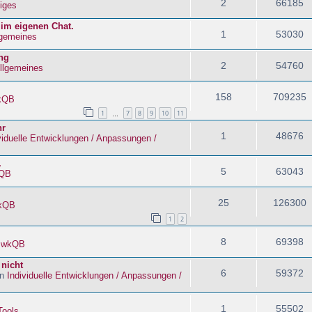
2
66185
iges
 im eigenen Chat.
1
53030
lgemeines
ng
2
54760
llgemeines
158
709235
kQB
1
7
8
9
10
11
…
hr
1
48676
viduelle Entwicklungen / Anpassungen /
.
5
63043
QB
25
126300
kQB
1
2
8
69398
n
wkQB
 nicht
6
59372
in
Individuelle Entwicklungen / Anpassungen /
1
55502
Tools