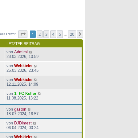
Seite
1
von
20
1
2
3
4
5
20
Nächste
000 Treffer
…
LETZTER BEITRAG
von
Admiral
28.03.2026, 10:59
von
Webkicks
25.03.2026, 23:45
von
Webkicks
12.11.2025, 14:09
von
1. FC Keller
11.08.2025, 13:22
von
gaston
18.07.2024, 16:57
von
DJDimest
06.04.2024, 00:24
von
Webkicks