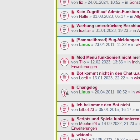
a
i
r
e
von
liz
» 24.01.2024, 10:52 » in
Sonst
g
t
B
u
r
e
e
N
Kein Zugriff auf Admin-Funktion
a
i
r
e
von
Nalle
» 01.08.2023, 06:17 » in
Al
g
t
B
u
r
e
e
N
Werbung unterdrücken; Bezahlu
a
i
r
e
von
luzifair
» 31.01.2023, 19:23 » in
A
g
t
B
u
r
e
e
N
[Sammelthread] Bug-Meldungen
a
i
r
e
von
Linus
» 23.04.2011, 11:22 » in
w
g
t
B
u
r
e
e
N
Mod Menü funktioniert nicht me
a
i
r
e
von
Tilo
» 12.02.2023, 13:36 » in
Indi
g
t
B
u
Erweiterungen
r
e
e
a
i
N
Bot kommt nicht in den Chat u.a
r
g
t
e
von
Lordi
» 16.01.2023, 22:22 » in
wk
B
r
u
e
a
e
N
Changelog
i
g
r
e
von
Linus
» 26.04.2011, 00:52 » in
w
t
B
u
r
e
e
a
N
Ich bekomme den Bot nicht
i
r
g
e
von
bilbo123
» 05.01.2015, 16:17 » i
t
B
u
r
e
e
N
Scripts und Spiele funktionieren
a
i
r
e
von
Moehre24
» 14.09.2022, 21:23 » 
g
t
B
u
Erweiterungen
r
e
e
a
N
wktools
i
r
g
e
von
Chef
» 18.08.2022, 16:22 » in
wk