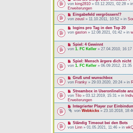
a
i
r
e
von
king2810
» 03.12.2021, 02:28 » i
g
t
B
u
Erweiterungen
r
e
e
N
Eingabefeld vergrössern!?
a
i
r
e
von
zeusl
» 11.10.2011, 10:52 » in
So
g
t
B
u
r
e
e
N
logins pro Tag in den Top 20
a
i
r
e
von
gaston
» 12.08.2021, 01:42 » in
w
g
t
B
u
r
e
e
a
N
Spiel: 4 Gewinnt
i
r
g
e
von
1. FC Keller
» 27.04.2010, 16:17
t
B
u
r
e
e
a
i
N
Spiel: Mensch ärgere dich nicht
r
g
t
e
von
1. FC Keller
» 06.09.2012, 21:35
B
r
u
e
a
e
i
g
N
Gruß und wunschbox
r
t
e
von
Franky
» 29.03.2020, 20:24 » in
R
B
r
u
e
a
e
N
Streambox in Useronlineliste an
i
g
r
e
von
Tilo
» 03.12.2019, 15:31 » in
Indi
t
B
u
Erweiterungen
r
e
e
a
N
Integrierter Player zur Einbindu
i
r
g
e
von
Webkicks
» 23.10.2018, 18:4
t
B
u
r
e
e
a
i
N
Ständig Timeout bei den Bots
r
g
t
e
von
Linn
» 01.05.2021, 11:46 » in
wk
B
r
u
e