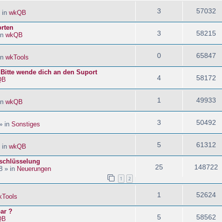
3
57032
 in
wkQB
orten
3
58215
in
wkQB
0
65847
in
wkTools
! Bitte wende dich an den Suport
4
58172
QB
1
49933
in
wkQB
3
50492
» in
Sonstiges
5
61312
 in
wkQB
schlüsselung
25
148722
8 » in
Neuerungen
1
2
1
52624
kTools
ar ?
5
58562
QB