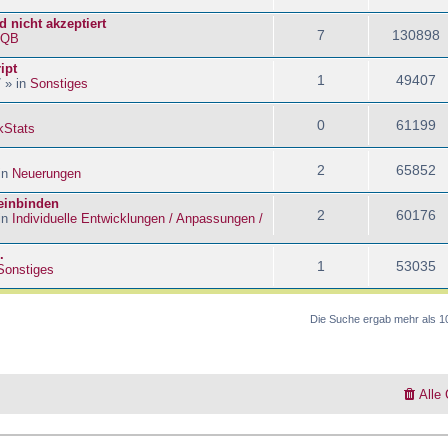
 nicht akzeptiert
7
130898
kQB
ipt
1
49407
 » in
Sonstiges
0
61199
kStats
2
65852
in
Neuerungen
 einbinden
2
60176
in
Individuelle Entwicklungen / Anpassungen /
.
1
53035
Sonstiges
Die Suche ergab mehr als 1
Alle