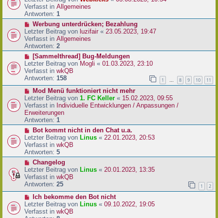
a
e
u
Verfasst in
Allgemeines
g
i
e
Antworten:
1
t
r
N
Werbung unterdrücken; Bezahlung
r
B
e
Letzter Beitrag von
luzifair
«
23.05.2023, 19:47
a
e
u
Verfasst in
Allgemeines
g
i
e
Antworten:
2
t
r
N
[Sammelthread] Bug-Meldungen
r
B
e
Letzter Beitrag von
Mogli
«
01.03.2023, 23:10
a
e
u
Verfasst in
wkQB
g
i
e
Antworten:
158
1
8
9
10
11
…
t
r
r
N
Mod Menü funktioniert nicht mehr
B
a
e
Letzter Beitrag von
1. FC Keller
«
15.02.2023, 09:55
e
g
u
Verfasst in
Individuelle Entwicklungen / Anpassungen /
i
e
Erweiterungen
t
r
Antworten:
1
r
B
a
N
Bot kommt nicht in den Chat u.a.
e
g
e
Letzter Beitrag von
Linus
«
22.01.2023, 20:53
i
u
Verfasst in
wkQB
t
e
Antworten:
5
r
r
N
Changelog
a
B
e
Letzter Beitrag von
Linus
«
20.01.2023, 13:35
g
e
u
Verfasst in
wkQB
i
e
Antworten:
25
1
2
t
r
r
N
Ich bekomme den Bot nicht
B
a
e
Letzter Beitrag von
Linus
«
09.10.2022, 19:05
e
g
u
Verfasst in
wkQB
i