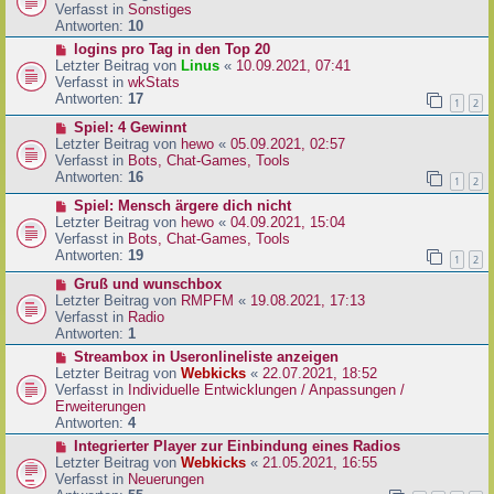
i
u
Verfasst in
Sonstiges
t
e
Antworten:
10
r
r
N
logins pro Tag in den Top 20
a
B
e
Letzter Beitrag von
Linus
«
10.09.2021, 07:41
g
e
u
Verfasst in
wkStats
i
e
Antworten:
17
1
2
t
r
r
N
Spiel: 4 Gewinnt
B
a
e
Letzter Beitrag von
hewo
«
05.09.2021, 02:57
e
g
u
Verfasst in
Bots, Chat-Games, Tools
i
e
Antworten:
16
t
1
2
r
r
N
Spiel: Mensch ärgere dich nicht
B
a
e
Letzter Beitrag von
hewo
«
04.09.2021, 15:04
e
g
u
Verfasst in
Bots, Chat-Games, Tools
i
e
Antworten:
19
t
1
2
r
r
N
Gruß und wunschbox
B
a
e
Letzter Beitrag von
RMPFM
«
19.08.2021, 17:13
e
g
u
Verfasst in
Radio
i
e
Antworten:
1
t
r
r
N
Streambox in Useronlineliste anzeigen
B
a
e
Letzter Beitrag von
Webkicks
«
22.07.2021, 18:52
e
g
u
Verfasst in
Individuelle Entwicklungen / Anpassungen /
i
e
Erweiterungen
t
r
Antworten:
4
r
B
N
Integrierter Player zur Einbindung eines Radios
a
e
e
Letzter Beitrag von
Webkicks
«
21.05.2021, 16:55
g
i
u
Verfasst in
Neuerungen
t