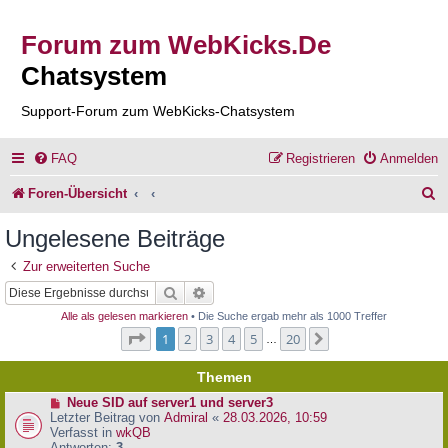
Forum zum WebKicks.De
Chatsystem
Support-Forum zum WebKicks-Chatsystem
FAQ
Registrieren
Anmelden
S
Foren-Übersicht
u
Ungelesene Beiträge
c
Zur erweiterten Suche
h
Suche
Erweiterte Suche
e
Alle als gelesen markieren
• Die Suche ergab mehr als 1000 Treffer
Seite
1
von
20
1
2
3
4
5
20
Nächste
…
Themen
N
Neue SID auf server1 und server3
e
Letzter Beitrag von
Admiral
«
28.03.2026, 10:59
u
Verfasst in
wkQB
e
Antworten:
3