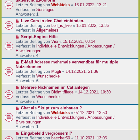
datenschutzkonform
a
B
u
Letzter Beitrag von
Webkicks
«
16.01.2022, 13:21
g
e
e
Verfasst in
Sonstiges
i
r
Antworten:
1
t
B
N
Live Cam in den Chat einbinden.
r
e
e
Letzter Beitrag von
Leif_is_live
«
15.01.2022, 13:36
a
i
u
Verfasst in
Allgemeines
g
t
e
N
Script-Engine Hilfe
r
r
e
Letzter Beitrag von
Visi
«
15.12.2021, 08:14
a
B
u
Verfasst in
Individuelle Entwicklungen / Anpassungen /
g
e
e
Erweiterungen
i
r
Antworten:
4
t
B
N
E-Mail Adresse mehrmals verwendbar für multiple
r
e
e
Nutzerkonten
a
i
u
Letzter Beitrag von
Mogli
«
14.12.2021, 21:36
g
t
e
Verfasst in
Wunschecke
r
r
Antworten:
6
a
B
N
Mehrere Nicknamen im Cat anlegen
g
e
e
Letzter Beitrag von
Didimitfliege
«
14.12.2021, 19:30
i
u
Verfasst in
Wunschecke
t
e
Antworten:
7
r
r
N
Chat als Skript zum einbauen ?
a
B
e
Letzter Beitrag von
Webkicks
«
07.12.2021, 13:50
g
e
u
Verfasst in
Individuelle Entwicklungen / Anpassungen /
i
e
Erweiterungen
t
r
Antworten:
1
r
B
N
Eingabefeld vergrössern!?
a
e
e
Letzter Beitrag von
baecker50
«
11.10.2021, 13:06
g