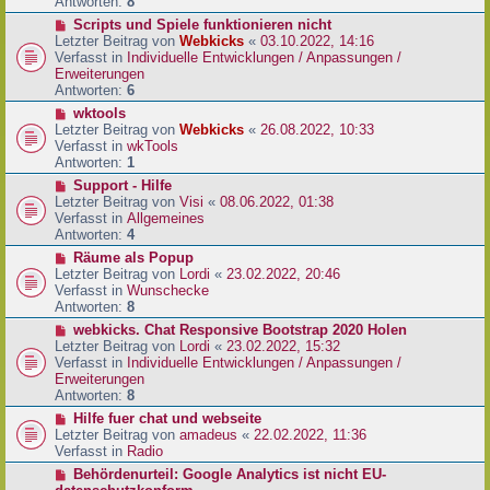
e
Antworten:
8
t
r
r
N
Scripts und Spiele funktionieren nicht
B
a
e
Letzter Beitrag von
Webkicks
«
03.10.2022, 14:16
e
g
u
Verfasst in
Individuelle Entwicklungen / Anpassungen /
i
e
Erweiterungen
t
r
Antworten:
6
r
B
N
wktools
a
e
e
Letzter Beitrag von
Webkicks
«
26.08.2022, 10:33
g
i
u
Verfasst in
wkTools
t
e
Antworten:
1
r
r
N
Support - Hilfe
a
B
e
Letzter Beitrag von
Visi
«
08.06.2022, 01:38
g
e
u
Verfasst in
Allgemeines
i
e
Antworten:
4
t
r
N
Räume als Popup
r
B
e
Letzter Beitrag von
Lordi
«
23.02.2022, 20:46
a
e
u
Verfasst in
Wunschecke
g
i
e
Antworten:
8
t
r
N
webkicks. Chat Responsive Bootstrap 2020 Holen
r
B
e
Letzter Beitrag von
Lordi
«
23.02.2022, 15:32
a
e
u
Verfasst in
Individuelle Entwicklungen / Anpassungen /
g
i
e
Erweiterungen
t
r
Antworten:
8
r
B
N
Hilfe fuer chat und webseite
a
e
e
Letzter Beitrag von
amadeus
«
22.02.2022, 11:36
g
i
u
Verfasst in
Radio
t
e
N
Behördenurteil: Google Analytics ist nicht EU-
r
r
e