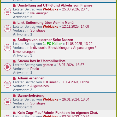
r
N
Umstellung auf UTF-8 und Abkehr von Frames
B
e
Letzter Beitrag von
Webkicks
«
25.03.2026, 23:45
e
u
Verfasst in
Neuerungen
i
e
Antworten:
2
t
r
N
Link Entfernung über Admin Menü
r
B
e
Letzter Beitrag von
Webkicks
«
12.11.2025, 14:09
a
e
u
Verfasst in
Sonstiges
g
i
e
Antworten:
1
t
r
N
Smileys von externer Seite Nutzen
r
B
e
Letzter Beitrag von
1. FC Keller
«
11.08.2025, 13:22
a
e
u
Verfasst in
Individuelle Entwicklungen / Anpassungen /
g
i
e
Erweiterungen
t
r
Antworten:
5
r
B
N
Stream box in Useronlineliste
a
e
e
Letzter Beitrag von
gaston
«
18.07.2024, 16:57
g
i
u
Verfasst in
Radio
t
e
Antworten:
1
r
r
N
Admin ernennen
a
B
e
Letzter Beitrag von
DJDimest
«
06.04.2024, 00:24
g
e
u
Verfasst in
Allgemeines
i
e
Antworten:
2
t
r
N
Bannerbefreiung
r
B
e
Letzter Beitrag von
Webkicks
«
26.01.2024, 18:04
a
e
u
Verfasst in
Sonstiges
g
i
e
Antworten:
2
t
r
N
Kein Zugriff auf Admin-Funktion im eigenen Chat.
r
B
e
Letzter Beitrag von
Webkicks
«
03.08.2023, 10:54