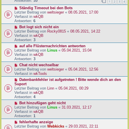
e
Antworten:
55
1
2
3
4
r
r
a
N
Ständig Timeout bei den Bots
B
g
e
Letzter Beitrag von
weltsieger
«
08.05.2021, 17:00
e
u
Verfasst in
wkQB
i
e
Antworten:
6
t
r
r
N
Bot logt sich nicht ein
B
a
e
Letzter Beitrag von
Rocky0815
«
08.05.2021, 14:22
e
g
u
Verfasst in
wkQB
i
e
Antworten:
3
t
r
N
auf alle Flüsternachrichten antworten
r
B
e
Letzter Beitrag von
Linus
«
05.04.2021, 15:04
a
e
u
Verfasst in
wkQB
g
i
e
Antworten:
3
t
r
N
Chat nicht wechselbar
r
B
e
Letzter Beitrag von
weltsieger
«
05.04.2021, 12:56
a
e
u
Verfasst in
wkTools
g
i
e
N
Datenbankfehler ist aufgetreten ! Bitte wende dich an den
t
r
e
Suport
r
B
u
Letzter Beitrag von
Linn
«
05.04.2021, 00:29
a
e
e
Verfasst in
wkQB
g
i
r
Antworten:
4
t
B
N
Bot hinzufügen geht nicht
r
e
e
Letzter Beitrag von
Linus
«
31.03.2021, 12:17
a
i
u
Verfasst in
wkQB
g
t
e
Antworten:
1
r
r
N
fehlerhafte anzeige
a
B
e
Letzter Beitrag von
Webkicks
«
29.03.2021, 22:11
g
e