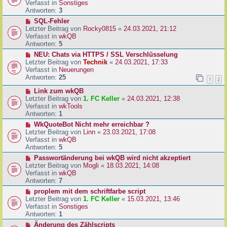
u
Verfasst in
Sonstiges
i
e
Antworten:
3
t
r
N
SQL-Fehler
r
B
e
Letzter Beitrag von
Rocky0815
«
24.03.2021, 21:12
a
e
u
Verfasst in
wkQB
g
i
e
Antworten:
5
t
r
N
NEU: Chats via HTTPS / SSL Verschlüsselung
r
B
e
Letzter Beitrag von
Technik
«
24.03.2021, 17:33
a
e
u
Verfasst in
Neuerungen
g
i
e
Antworten:
25
1
2
t
r
r
N
Link zum wkQB
B
a
e
Letzter Beitrag von
1. FC Keller
«
24.03.2021, 12:38
e
g
u
Verfasst in
wkTools
i
e
Antworten:
1
t
r
r
N
WkQuoteBot Nicht mehr erreichbar ?
B
a
e
Letzter Beitrag von
Linn
«
23.03.2021, 17:08
e
g
u
Verfasst in
wkQB
i
e
Antworten:
5
t
r
N
Passwortänderung bei wkQB wird nicht akzeptiert
r
B
e
Letzter Beitrag von
Mogli
«
18.03.2021, 14:08
a
e
u
Verfasst in
wkQB
g
i
e
Antworten:
7
t
r
N
proplem mit dem schriftfarbe script
r
B
e
Letzter Beitrag von
1. FC Keller
«
15.03.2021, 13:46
a
e
u
Verfasst in
Sonstiges
g
i
e
Antworten:
1
t
r
N
Änderung des Zählscripts
r