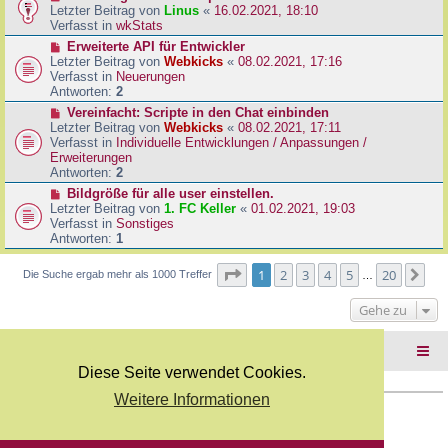
B
e
Letzter Beitrag von
Linus
«
16.02.2021, 18:10
a
e
u
Verfasst in
wkStats
g
i
e
N
Erweiterte API für Entwickler
t
r
e
Letzter Beitrag von
Webkicks
«
08.02.2021, 17:16
r
B
u
Verfasst in
Neuerungen
a
e
e
Antworten:
2
g
i
r
N
Vereinfacht: Scripte in den Chat einbinden
t
B
e
Letzter Beitrag von
Webkicks
«
08.02.2021, 17:11
r
e
u
Verfasst in
Individuelle Entwicklungen / Anpassungen /
a
i
e
Erweiterungen
g
t
r
Antworten:
2
r
B
N
Bildgröße für alle user einstellen.
a
e
e
Letzter Beitrag von
1. FC Keller
«
01.02.2021, 19:03
g
i
u
Verfasst in
Sonstiges
t
e
Antworten:
1
r
r
a
B
Seite
1
von
20
1
2
3
4
5
20
Nä
Die Suche ergab mehr als 1000 Treffer
g
…
e
i
Gehe zu
t
r
a
Foren-Übersicht
g
Diese Seite verwendet Cookies.
Weitere Informationen
Copyright Webkicks.de |
Impressum
|
AGB
|
Datenschutz
Powered by
phpBB
® Forum Software © phpBB Limited
Deutsche Übersetzung durch
phpBB.de