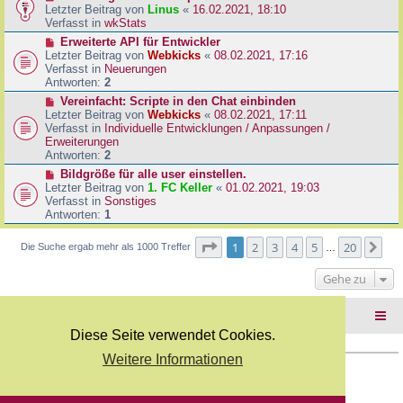
B
e
Letzter Beitrag von
Linus
«
16.02.2021, 18:10
a
e
u
Verfasst in
wkStats
g
i
e
N
Erweiterte API für Entwickler
t
r
e
Letzter Beitrag von
Webkicks
«
08.02.2021, 17:16
r
B
u
Verfasst in
Neuerungen
a
e
e
Antworten:
2
g
i
r
N
Vereinfacht: Scripte in den Chat einbinden
t
B
e
Letzter Beitrag von
Webkicks
«
08.02.2021, 17:11
r
e
u
Verfasst in
Individuelle Entwicklungen / Anpassungen /
a
i
e
Erweiterungen
g
t
r
Antworten:
2
r
B
N
Bildgröße für alle user einstellen.
a
e
e
Letzter Beitrag von
1. FC Keller
«
01.02.2021, 19:03
g
i
u
Verfasst in
Sonstiges
t
e
Antworten:
1
r
r
a
B
Seite
1
von
20
1
2
3
4
5
20
Nä
Die Suche ergab mehr als 1000 Treffer
g
…
e
i
Gehe zu
t
r
a
Foren-Übersicht
g
Diese Seite verwendet Cookies.
Weitere Informationen
Copyright Webkicks.de |
Impressum
|
AGB
|
Datenschutz
Powered by
phpBB
® Forum Software © phpBB Limited
Deutsche Übersetzung durch
phpBB.de