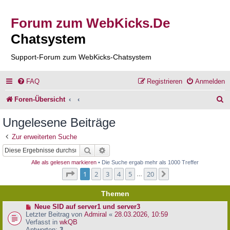
Forum zum WebKicks.De
Chatsystem
Support-Forum zum WebKicks-Chatsystem
FAQ
Registrieren
Anmelden
S
Foren-Übersicht
u
Ungelesene Beiträge
c
Zur erweiterten Suche
h
Suche
Erweiterte Suche
e
Alle als gelesen markieren
• Die Suche ergab mehr als 1000 Treffer
Seite
1
von
20
1
2
3
4
5
20
Nächste
…
Themen
N
Neue SID auf server1 und server3
e
Letzter Beitrag von
Admiral
«
28.03.2026, 10:59
u
Verfasst in
wkQB
e
Antworten:
3