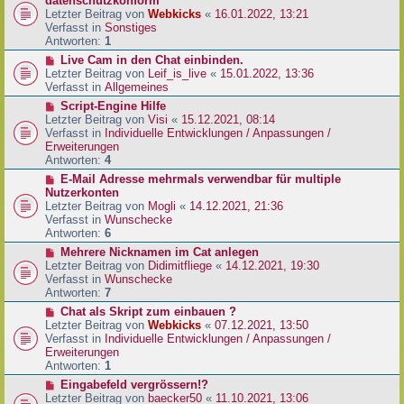
datenschutzkonform
a
B
u
Letzter Beitrag von
Webkicks
«
16.01.2022, 13:21
g
e
e
Verfasst in
Sonstiges
i
r
Antworten:
1
t
B
N
Live Cam in den Chat einbinden.
r
e
e
Letzter Beitrag von
Leif_is_live
«
15.01.2022, 13:36
a
i
u
Verfasst in
Allgemeines
g
t
e
N
Script-Engine Hilfe
r
r
e
Letzter Beitrag von
Visi
«
15.12.2021, 08:14
a
B
u
Verfasst in
Individuelle Entwicklungen / Anpassungen /
g
e
e
Erweiterungen
i
r
Antworten:
4
t
B
N
E-Mail Adresse mehrmals verwendbar für multiple
r
e
e
Nutzerkonten
a
i
u
Letzter Beitrag von
Mogli
«
14.12.2021, 21:36
g
t
e
Verfasst in
Wunschecke
r
r
Antworten:
6
a
B
N
Mehrere Nicknamen im Cat anlegen
g
e
e
Letzter Beitrag von
Didimitfliege
«
14.12.2021, 19:30
i
u
Verfasst in
Wunschecke
t
e
Antworten:
7
r
r
N
Chat als Skript zum einbauen ?
a
B
e
Letzter Beitrag von
Webkicks
«
07.12.2021, 13:50
g
e
u
Verfasst in
Individuelle Entwicklungen / Anpassungen /
i
e
Erweiterungen
t
r
Antworten:
1
r
B
N
Eingabefeld vergrössern!?
a
e
e
Letzter Beitrag von
baecker50
«
11.10.2021, 13:06
g