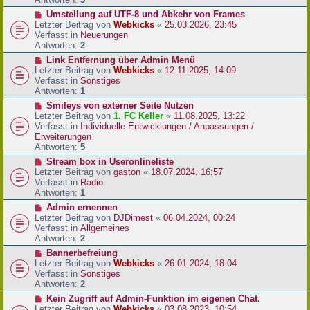
r
N
Umstellung auf UTF-8 und Abkehr von Frames
B
e
Letzter Beitrag von
Webkicks
«
25.03.2026, 23:45
e
u
Verfasst in
Neuerungen
i
e
Antworten:
2
t
r
N
Link Entfernung über Admin Menü
r
B
e
Letzter Beitrag von
Webkicks
«
12.11.2025, 14:09
a
e
u
Verfasst in
Sonstiges
g
i
e
Antworten:
1
t
r
N
Smileys von externer Seite Nutzen
r
B
e
Letzter Beitrag von
1. FC Keller
«
11.08.2025, 13:22
a
e
u
Verfasst in
Individuelle Entwicklungen / Anpassungen /
g
i
e
Erweiterungen
t
r
Antworten:
5
r
B
N
Stream box in Useronlineliste
a
e
e
Letzter Beitrag von
gaston
«
18.07.2024, 16:57
g
i
u
Verfasst in
Radio
t
e
Antworten:
1
r
r
N
Admin ernennen
a
B
e
Letzter Beitrag von
DJDimest
«
06.04.2024, 00:24
g
e
u
Verfasst in
Allgemeines
i
e
Antworten:
2
t
r
N
Bannerbefreiung
r
B
e
Letzter Beitrag von
Webkicks
«
26.01.2024, 18:04
a
e
u
Verfasst in
Sonstiges
g
i
e
Antworten:
2
t
r
N
Kein Zugriff auf Admin-Funktion im eigenen Chat.
r
B
e
Letzter Beitrag von
Webkicks
«
03.08.2023, 10:54