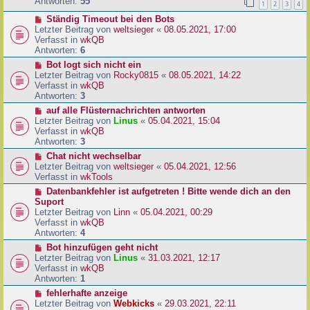
e
Antworten:
55
1
2
3
4
r
r
a
N
Ständig Timeout bei den Bots
B
g
e
Letzter Beitrag von
weltsieger
«
08.05.2021, 17:00
e
u
Verfasst in
wkQB
i
e
Antworten:
6
t
r
r
N
Bot logt sich nicht ein
B
a
e
Letzter Beitrag von
Rocky0815
«
08.05.2021, 14:22
e
g
u
Verfasst in
wkQB
i
e
Antworten:
3
t
r
N
auf alle Flüsternachrichten antworten
r
B
e
Letzter Beitrag von
Linus
«
05.04.2021, 15:04
a
e
u
Verfasst in
wkQB
g
i
e
Antworten:
3
t
r
N
Chat nicht wechselbar
r
B
e
Letzter Beitrag von
weltsieger
«
05.04.2021, 12:56
a
e
u
Verfasst in
wkTools
g
i
e
N
Datenbankfehler ist aufgetreten ! Bitte wende dich an den
t
r
e
Suport
r
B
u
Letzter Beitrag von
Linn
«
05.04.2021, 00:29
a
e
e
Verfasst in
wkQB
g
i
r
Antworten:
4
t
B
N
Bot hinzufügen geht nicht
r
e
e
Letzter Beitrag von
Linus
«
31.03.2021, 12:17
a
i
u
Verfasst in
wkQB
g
t
e
Antworten:
1
r
r
N
fehlerhafte anzeige
a
B
e
Letzter Beitrag von
Webkicks
«
29.03.2021, 22:11
g
e