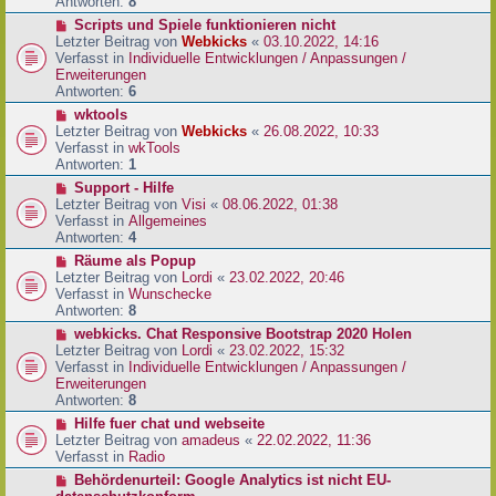
e
Antworten:
8
t
r
r
N
Scripts und Spiele funktionieren nicht
B
a
e
Letzter Beitrag von
Webkicks
«
03.10.2022, 14:16
e
g
u
Verfasst in
Individuelle Entwicklungen / Anpassungen /
i
e
Erweiterungen
t
r
Antworten:
6
r
B
N
wktools
a
e
e
Letzter Beitrag von
Webkicks
«
26.08.2022, 10:33
g
i
u
Verfasst in
wkTools
t
e
Antworten:
1
r
r
N
Support - Hilfe
a
B
e
Letzter Beitrag von
Visi
«
08.06.2022, 01:38
g
e
u
Verfasst in
Allgemeines
i
e
Antworten:
4
t
r
N
Räume als Popup
r
B
e
Letzter Beitrag von
Lordi
«
23.02.2022, 20:46
a
e
u
Verfasst in
Wunschecke
g
i
e
Antworten:
8
t
r
N
webkicks. Chat Responsive Bootstrap 2020 Holen
r
B
e
Letzter Beitrag von
Lordi
«
23.02.2022, 15:32
a
e
u
Verfasst in
Individuelle Entwicklungen / Anpassungen /
g
i
e
Erweiterungen
t
r
Antworten:
8
r
B
N
Hilfe fuer chat und webseite
a
e
e
Letzter Beitrag von
amadeus
«
22.02.2022, 11:36
g
i
u
Verfasst in
Radio
t
e
N
Behördenurteil: Google Analytics ist nicht EU-
r
r
e