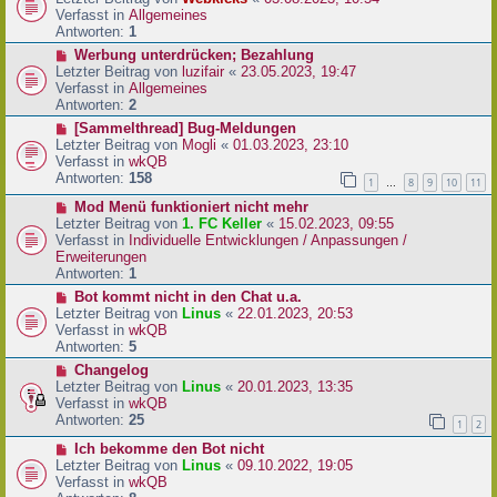
a
e
u
Verfasst in
Allgemeines
g
i
e
Antworten:
1
t
r
N
Werbung unterdrücken; Bezahlung
r
B
e
Letzter Beitrag von
luzifair
«
23.05.2023, 19:47
a
e
u
Verfasst in
Allgemeines
g
i
e
Antworten:
2
t
r
N
[Sammelthread] Bug-Meldungen
r
B
e
Letzter Beitrag von
Mogli
«
01.03.2023, 23:10
a
e
u
Verfasst in
wkQB
g
i
e
Antworten:
158
1
8
9
10
11
…
t
r
r
N
Mod Menü funktioniert nicht mehr
B
a
e
Letzter Beitrag von
1. FC Keller
«
15.02.2023, 09:55
e
g
u
Verfasst in
Individuelle Entwicklungen / Anpassungen /
i
e
Erweiterungen
t
r
Antworten:
1
r
B
a
N
Bot kommt nicht in den Chat u.a.
e
g
e
Letzter Beitrag von
Linus
«
22.01.2023, 20:53
i
u
Verfasst in
wkQB
t
e
Antworten:
5
r
r
N
Changelog
a
B
e
Letzter Beitrag von
Linus
«
20.01.2023, 13:35
g
e
u
Verfasst in
wkQB
i
e
Antworten:
25
1
2
t
r
r
N
Ich bekomme den Bot nicht
B
a
e
Letzter Beitrag von
Linus
«
09.10.2022, 19:05
e
g
u
Verfasst in
wkQB
i