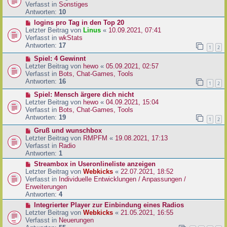
i
u
Verfasst in
Sonstiges
t
e
Antworten:
10
r
r
N
logins pro Tag in den Top 20
a
B
e
Letzter Beitrag von
Linus
«
10.09.2021, 07:41
g
e
u
Verfasst in
wkStats
i
e
Antworten:
17
1
2
t
r
r
N
Spiel: 4 Gewinnt
B
a
e
Letzter Beitrag von
hewo
«
05.09.2021, 02:57
e
g
u
Verfasst in
Bots, Chat-Games, Tools
i
e
Antworten:
16
t
1
2
r
r
N
Spiel: Mensch ärgere dich nicht
B
a
e
Letzter Beitrag von
hewo
«
04.09.2021, 15:04
e
g
u
Verfasst in
Bots, Chat-Games, Tools
i
e
Antworten:
19
t
1
2
r
r
N
Gruß und wunschbox
B
a
e
Letzter Beitrag von
RMPFM
«
19.08.2021, 17:13
e
g
u
Verfasst in
Radio
i
e
Antworten:
1
t
r
r
N
Streambox in Useronlineliste anzeigen
B
a
e
Letzter Beitrag von
Webkicks
«
22.07.2021, 18:52
e
g
u
Verfasst in
Individuelle Entwicklungen / Anpassungen /
i
e
Erweiterungen
t
r
Antworten:
4
r
B
N
Integrierter Player zur Einbindung eines Radios
a
e
e
Letzter Beitrag von
Webkicks
«
21.05.2021, 16:55
g
i
u
Verfasst in
Neuerungen
t