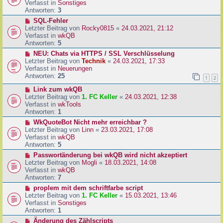
u
Verfasst in
Sonstiges
i
e
Antworten:
3
t
r
N
SQL-Fehler
r
B
e
Letzter Beitrag von
Rocky0815
«
24.03.2021, 21:12
a
e
u
Verfasst in
wkQB
g
i
e
Antworten:
5
t
r
N
NEU: Chats via HTTPS / SSL Verschlüsselung
r
B
e
Letzter Beitrag von
Technik
«
24.03.2021, 17:33
a
e
u
Verfasst in
Neuerungen
g
i
e
Antworten:
25
1
2
t
r
r
N
Link zum wkQB
B
a
e
Letzter Beitrag von
1. FC Keller
«
24.03.2021, 12:38
e
g
u
Verfasst in
wkTools
i
e
Antworten:
1
t
r
r
N
WkQuoteBot Nicht mehr erreichbar ?
B
a
e
Letzter Beitrag von
Linn
«
23.03.2021, 17:08
e
g
u
Verfasst in
wkQB
i
e
Antworten:
5
t
r
N
Passwortänderung bei wkQB wird nicht akzeptiert
r
B
e
Letzter Beitrag von
Mogli
«
18.03.2021, 14:08
a
e
u
Verfasst in
wkQB
g
i
e
Antworten:
7
t
r
N
proplem mit dem schriftfarbe script
r
B
e
Letzter Beitrag von
1. FC Keller
«
15.03.2021, 13:46
a
e
u
Verfasst in
Sonstiges
g
i
e
Antworten:
1
t
r
N
Änderung des Zählscripts
r