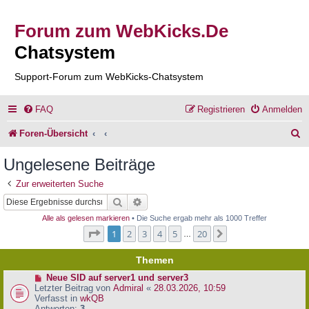
Forum zum WebKicks.De
Chatsystem
Support-Forum zum WebKicks-Chatsystem
FAQ
Registrieren
Anmelden
S
Foren-Übersicht
u
Ungelesene Beiträge
c
Zur erweiterten Suche
h
Suche
Erweiterte Suche
e
Alle als gelesen markieren
• Die Suche ergab mehr als 1000 Treffer
Seite
1
von
20
1
2
3
4
5
20
Nächste
…
Themen
N
Neue SID auf server1 und server3
e
Letzter Beitrag von
Admiral
«
28.03.2026, 10:59
u
Verfasst in
wkQB
e
Antworten:
3