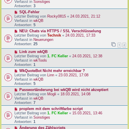
u
Verfasst in
Sonstiges
i
e
Antworten:
3
t
r
N
SQL-Fehler
r
B
e
Letzter Beitrag von
Rocky0815
«
24.03.2021, 21:12
a
e
u
Verfasst in
wkQB
g
i
e
Antworten:
5
t
r
N
NEU: Chats via HTTPS / SSL Verschlüsselung
r
B
e
Letzter Beitrag von
Technik
«
24.03.2021, 17:33
a
e
u
Verfasst in
Neuerungen
g
i
e
Antworten:
25
1
2
t
r
r
N
Link zum wkQB
B
a
e
Letzter Beitrag von
1. FC Keller
«
24.03.2021, 12:38
e
g
u
Verfasst in
wkTools
i
e
Antworten:
1
t
r
r
N
WkQuoteBot Nicht mehr erreichbar ?
B
a
e
Letzter Beitrag von
Linn
«
23.03.2021, 17:08
e
g
u
Verfasst in
wkQB
i
e
Antworten:
5
t
r
N
Passwortänderung bei wkQB wird nicht akzeptiert
r
B
e
Letzter Beitrag von
Mogli
«
18.03.2021, 14:08
a
e
u
Verfasst in
wkQB
g
i
e
Antworten:
7
t
r
N
proplem mit dem schriftfarbe script
r
B
e
Letzter Beitrag von
1. FC Keller
«
15.03.2021, 13:46
a
e
u
Verfasst in
Sonstiges
g
i
e
Antworten:
1
t
r
N
Änderung des Zählscripts
r