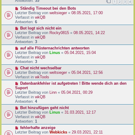
e
Antworten:
55
1
2
3
4
r
r
a
N
Ständig Timeout bei den Bots
B
g
e
Letzter Beitrag von
weltsieger
«
08.05.2021, 17:00
e
u
Verfasst in
wkQB
i
e
Antworten:
6
t
r
r
N
Bot logt sich nicht ein
B
a
e
Letzter Beitrag von
Rocky0815
«
08.05.2021, 14:22
e
g
u
Verfasst in
wkQB
i
e
Antworten:
3
t
r
N
auf alle Flüsternachrichten antworten
r
B
e
Letzter Beitrag von
Linus
«
05.04.2021, 15:04
a
e
u
Verfasst in
wkQB
g
i
e
Antworten:
3
t
r
N
Chat nicht wechselbar
r
B
e
Letzter Beitrag von
weltsieger
«
05.04.2021, 12:56
a
e
u
Verfasst in
wkTools
g
i
e
N
Datenbankfehler ist aufgetreten ! Bitte wende dich an den
t
r
e
Suport
r
B
u
Letzter Beitrag von
Linn
«
05.04.2021, 00:29
a
e
e
Verfasst in
wkQB
g
i
r
Antworten:
4
t
B
N
Bot hinzufügen geht nicht
r
e
e
Letzter Beitrag von
Linus
«
31.03.2021, 12:17
a
i
u
Verfasst in
wkQB
g
t
e
Antworten:
1
r
r
N
fehlerhafte anzeige
a
B
e
Letzter Beitrag von
Webkicks
«
29.03.2021, 22:11
g
e