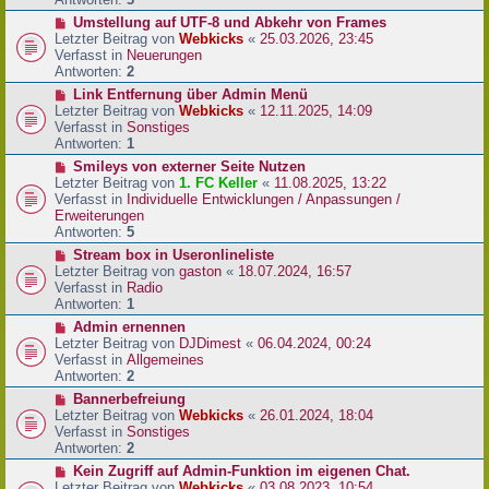
r
N
Umstellung auf UTF-8 und Abkehr von Frames
B
e
Letzter Beitrag von
Webkicks
«
25.03.2026, 23:45
e
u
Verfasst in
Neuerungen
i
e
Antworten:
2
t
r
N
Link Entfernung über Admin Menü
r
B
e
Letzter Beitrag von
Webkicks
«
12.11.2025, 14:09
a
e
u
Verfasst in
Sonstiges
g
i
e
Antworten:
1
t
r
N
Smileys von externer Seite Nutzen
r
B
e
Letzter Beitrag von
1. FC Keller
«
11.08.2025, 13:22
a
e
u
Verfasst in
Individuelle Entwicklungen / Anpassungen /
g
i
e
Erweiterungen
t
r
Antworten:
5
r
B
N
Stream box in Useronlineliste
a
e
e
Letzter Beitrag von
gaston
«
18.07.2024, 16:57
g
i
u
Verfasst in
Radio
t
e
Antworten:
1
r
r
N
Admin ernennen
a
B
e
Letzter Beitrag von
DJDimest
«
06.04.2024, 00:24
g
e
u
Verfasst in
Allgemeines
i
e
Antworten:
2
t
r
N
Bannerbefreiung
r
B
e
Letzter Beitrag von
Webkicks
«
26.01.2024, 18:04
a
e
u
Verfasst in
Sonstiges
g
i
e
Antworten:
2
t
r
N
Kein Zugriff auf Admin-Funktion im eigenen Chat.
r
B
e
Letzter Beitrag von
Webkicks
«
03.08.2023, 10:54