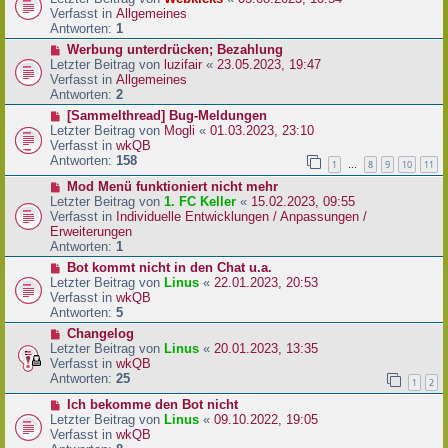
a
e
u
Verfasst in
Allgemeines
g
i
e
Antworten:
1
t
r
N
Werbung unterdrücken; Bezahlung
r
B
e
Letzter Beitrag von
luzifair
«
23.05.2023, 19:47
a
e
u
Verfasst in
Allgemeines
g
i
e
Antworten:
2
t
r
N
[Sammelthread] Bug-Meldungen
r
B
e
Letzter Beitrag von
Mogli
«
01.03.2023, 23:10
a
e
u
Verfasst in
wkQB
g
i
e
Antworten:
158
1
8
9
10
11
…
t
r
r
N
Mod Menü funktioniert nicht mehr
B
a
e
Letzter Beitrag von
1. FC Keller
«
15.02.2023, 09:55
e
g
u
Verfasst in
Individuelle Entwicklungen / Anpassungen /
i
e
Erweiterungen
t
r
Antworten:
1
r
B
a
N
Bot kommt nicht in den Chat u.a.
e
g
e
Letzter Beitrag von
Linus
«
22.01.2023, 20:53
i
u
Verfasst in
wkQB
t
e
Antworten:
5
r
r
N
Changelog
a
B
e
Letzter Beitrag von
Linus
«
20.01.2023, 13:35
g
e
u
Verfasst in
wkQB
i
e
Antworten:
25
1
2
t
r
r
N
Ich bekomme den Bot nicht
B
a
e
Letzter Beitrag von
Linus
«
09.10.2022, 19:05
e
g
u
Verfasst in
wkQB
i