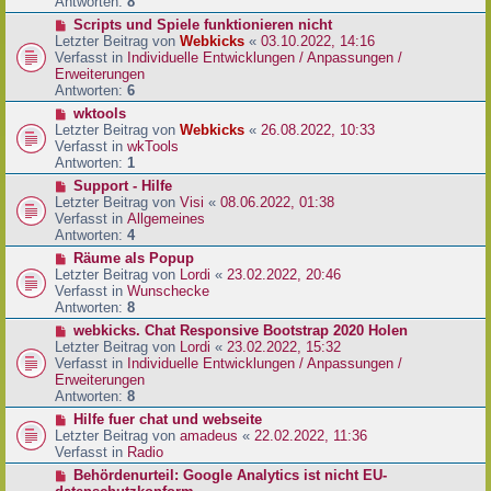
e
Antworten:
8
t
r
r
N
Scripts und Spiele funktionieren nicht
B
a
e
Letzter Beitrag von
Webkicks
«
03.10.2022, 14:16
e
g
u
Verfasst in
Individuelle Entwicklungen / Anpassungen /
i
e
Erweiterungen
t
r
Antworten:
6
r
B
N
wktools
a
e
e
Letzter Beitrag von
Webkicks
«
26.08.2022, 10:33
g
i
u
Verfasst in
wkTools
t
e
Antworten:
1
r
r
N
Support - Hilfe
a
B
e
Letzter Beitrag von
Visi
«
08.06.2022, 01:38
g
e
u
Verfasst in
Allgemeines
i
e
Antworten:
4
t
r
N
Räume als Popup
r
B
e
Letzter Beitrag von
Lordi
«
23.02.2022, 20:46
a
e
u
Verfasst in
Wunschecke
g
i
e
Antworten:
8
t
r
N
webkicks. Chat Responsive Bootstrap 2020 Holen
r
B
e
Letzter Beitrag von
Lordi
«
23.02.2022, 15:32
a
e
u
Verfasst in
Individuelle Entwicklungen / Anpassungen /
g
i
e
Erweiterungen
t
r
Antworten:
8
r
B
N
Hilfe fuer chat und webseite
a
e
e
Letzter Beitrag von
amadeus
«
22.02.2022, 11:36
g
i
u
Verfasst in
Radio
t
e
N
Behördenurteil: Google Analytics ist nicht EU-
r
r
e