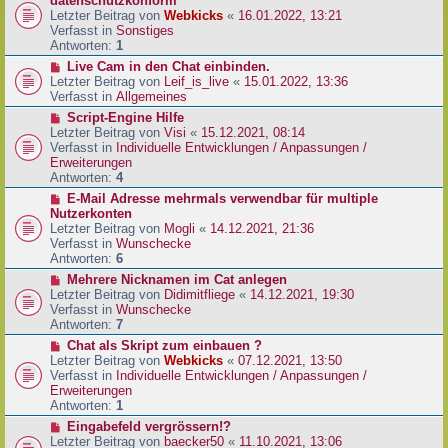
datenschutzkonform
a
B
u
Letzter Beitrag von
Webkicks
«
16.01.2022, 13:21
g
e
e
Verfasst in
Sonstiges
i
r
Antworten:
1
t
B
N
Live Cam in den Chat einbinden.
r
e
e
Letzter Beitrag von
Leif_is_live
«
15.01.2022, 13:36
a
i
u
Verfasst in
Allgemeines
g
t
e
N
Script-Engine Hilfe
r
r
e
Letzter Beitrag von
Visi
«
15.12.2021, 08:14
a
B
u
Verfasst in
Individuelle Entwicklungen / Anpassungen /
g
e
e
Erweiterungen
i
r
Antworten:
4
t
B
N
E-Mail Adresse mehrmals verwendbar für multiple
r
e
e
Nutzerkonten
a
i
u
Letzter Beitrag von
Mogli
«
14.12.2021, 21:36
g
t
e
Verfasst in
Wunschecke
r
r
Antworten:
6
a
B
N
Mehrere Nicknamen im Cat anlegen
g
e
e
Letzter Beitrag von
Didimitfliege
«
14.12.2021, 19:30
i
u
Verfasst in
Wunschecke
t
e
Antworten:
7
r
r
N
Chat als Skript zum einbauen ?
a
B
e
Letzter Beitrag von
Webkicks
«
07.12.2021, 13:50
g
e
u
Verfasst in
Individuelle Entwicklungen / Anpassungen /
i
e
Erweiterungen
t
r
Antworten:
1
r
B
N
Eingabefeld vergrössern!?
a
e
e
Letzter Beitrag von
baecker50
«
11.10.2021, 13:06
g