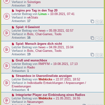
i
u
Verfasst in
Sonstiges
t
e
Antworten:
10
r
r
N
logins pro Tag in den Top 20
a
B
e
Letzter Beitrag von
Linus
«
10.09.2021, 07:41
g
e
u
Verfasst in
wkStats
i
e
Antworten:
17
1
2
t
r
r
N
Spiel: 4 Gewinnt
B
a
e
Letzter Beitrag von
hewo
«
05.09.2021, 02:57
e
g
u
Verfasst in
Bots, Chat-Games, Tools
i
e
Antworten:
16
t
1
2
r
r
N
Spiel: Mensch ärgere dich nicht
B
a
e
Letzter Beitrag von
hewo
«
04.09.2021, 15:04
e
g
u
Verfasst in
Bots, Chat-Games, Tools
i
e
Antworten:
19
t
1
2
r
r
N
Gruß und wunschbox
B
a
e
Letzter Beitrag von
RMPFM
«
19.08.2021, 17:13
e
g
u
Verfasst in
Radio
i
e
Antworten:
1
t
r
r
N
Streambox in Useronlineliste anzeigen
B
a
e
Letzter Beitrag von
Webkicks
«
22.07.2021, 18:52
e
g
u
Verfasst in
Individuelle Entwicklungen / Anpassungen /
i
e
Erweiterungen
t
r
Antworten:
4
r
B
N
Integrierter Player zur Einbindung eines Radios
a
e
e
Letzter Beitrag von
Webkicks
«
21.05.2021, 16:55
g
i
u
Verfasst in
Neuerungen
t