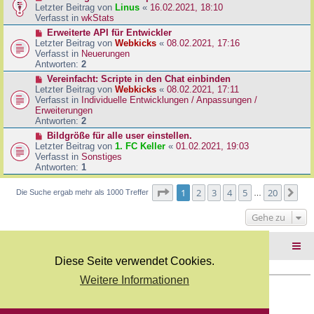
B
e
Letzter Beitrag von
Linus
«
16.02.2021, 18:10
a
e
u
Verfasst in
wkStats
g
i
e
N
Erweiterte API für Entwickler
t
r
e
Letzter Beitrag von
Webkicks
«
08.02.2021, 17:16
r
B
u
Verfasst in
Neuerungen
a
e
e
Antworten:
2
g
i
r
N
Vereinfacht: Scripte in den Chat einbinden
t
B
e
Letzter Beitrag von
Webkicks
«
08.02.2021, 17:11
r
e
u
Verfasst in
Individuelle Entwicklungen / Anpassungen /
a
i
e
Erweiterungen
g
t
r
Antworten:
2
r
B
N
Bildgröße für alle user einstellen.
a
e
e
Letzter Beitrag von
1. FC Keller
«
01.02.2021, 19:03
g
i
u
Verfasst in
Sonstiges
t
e
Antworten:
1
r
r
a
B
Seite
1
von
20
1
2
3
4
5
20
Nä
Die Suche ergab mehr als 1000 Treffer
g
…
e
i
Gehe zu
t
r
a
Foren-Übersicht
g
Diese Seite verwendet Cookies.
Weitere Informationen
Copyright Webkicks.de |
Impressum
|
AGB
|
Datenschutz
Powered by
phpBB
® Forum Software © phpBB Limited
Deutsche Übersetzung durch
phpBB.de