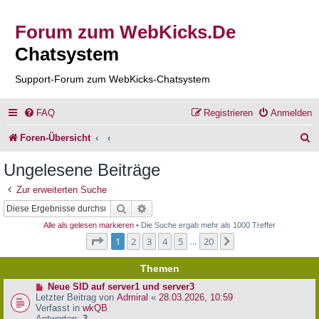
Forum zum WebKicks.De
Chatsystem
Support-Forum zum WebKicks-Chatsystem
FAQ
Registrieren
Anmelden
S
Foren-Übersicht
u
Ungelesene Beiträge
c
Zur erweiterten Suche
h
Suche
Erweiterte Suche
e
Alle als gelesen markieren
• Die Suche ergab mehr als 1000 Treffer
Seite
1
von
20
1
2
3
4
5
20
Nächste
…
Themen
N
Neue SID auf server1 und server3
e
Letzter Beitrag von
Admiral
«
28.03.2026, 10:59
u
Verfasst in
wkQB
e
Antworten:
3