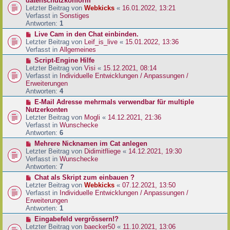
datenschutzkonform
a
B
u
Letzter Beitrag von
Webkicks
«
16.01.2022, 13:21
g
e
e
Verfasst in
Sonstiges
i
r
Antworten:
1
t
B
N
Live Cam in den Chat einbinden.
r
e
e
Letzter Beitrag von
Leif_is_live
«
15.01.2022, 13:36
a
i
u
Verfasst in
Allgemeines
g
t
e
N
Script-Engine Hilfe
r
r
e
Letzter Beitrag von
Visi
«
15.12.2021, 08:14
a
B
u
Verfasst in
Individuelle Entwicklungen / Anpassungen /
g
e
e
Erweiterungen
i
r
Antworten:
4
t
B
N
E-Mail Adresse mehrmals verwendbar für multiple
r
e
e
Nutzerkonten
a
i
u
Letzter Beitrag von
Mogli
«
14.12.2021, 21:36
g
t
e
Verfasst in
Wunschecke
r
r
Antworten:
6
a
B
N
Mehrere Nicknamen im Cat anlegen
g
e
e
Letzter Beitrag von
Didimitfliege
«
14.12.2021, 19:30
i
u
Verfasst in
Wunschecke
t
e
Antworten:
7
r
r
N
Chat als Skript zum einbauen ?
a
B
e
Letzter Beitrag von
Webkicks
«
07.12.2021, 13:50
g
e
u
Verfasst in
Individuelle Entwicklungen / Anpassungen /
i
e
Erweiterungen
t
r
Antworten:
1
r
B
N
Eingabefeld vergrössern!?
a
e
e
Letzter Beitrag von
baecker50
«
11.10.2021, 13:06
g