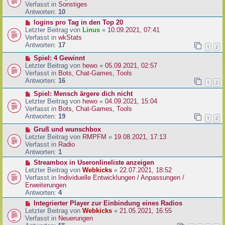
i
u
Verfasst in
Sonstiges
t
e
Antworten:
10
r
r
N
logins pro Tag in den Top 20
a
B
e
Letzter Beitrag von
Linus
«
10.09.2021, 07:41
g
e
u
Verfasst in
wkStats
i
e
Antworten:
17
1
2
t
r
r
N
Spiel: 4 Gewinnt
B
a
e
Letzter Beitrag von
hewo
«
05.09.2021, 02:57
e
g
u
Verfasst in
Bots, Chat-Games, Tools
i
e
Antworten:
16
t
1
2
r
r
N
Spiel: Mensch ärgere dich nicht
B
a
e
Letzter Beitrag von
hewo
«
04.09.2021, 15:04
e
g
u
Verfasst in
Bots, Chat-Games, Tools
i
e
Antworten:
19
t
1
2
r
r
N
Gruß und wunschbox
B
a
e
Letzter Beitrag von
RMPFM
«
19.08.2021, 17:13
e
g
u
Verfasst in
Radio
i
e
Antworten:
1
t
r
r
N
Streambox in Useronlineliste anzeigen
B
a
e
Letzter Beitrag von
Webkicks
«
22.07.2021, 18:52
e
g
u
Verfasst in
Individuelle Entwicklungen / Anpassungen /
i
e
Erweiterungen
t
r
Antworten:
4
r
B
N
Integrierter Player zur Einbindung eines Radios
a
e
e
Letzter Beitrag von
Webkicks
«
21.05.2021, 16:55
g
i
u
Verfasst in
Neuerungen
t