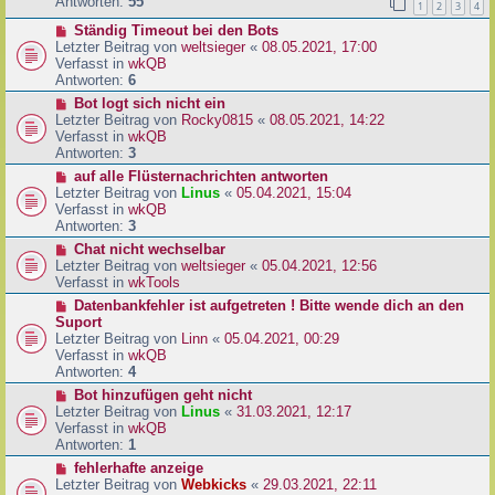
e
Antworten:
55
1
2
3
4
r
r
a
N
Ständig Timeout bei den Bots
B
g
e
Letzter Beitrag von
weltsieger
«
08.05.2021, 17:00
e
u
Verfasst in
wkQB
i
e
Antworten:
6
t
r
r
N
Bot logt sich nicht ein
B
a
e
Letzter Beitrag von
Rocky0815
«
08.05.2021, 14:22
e
g
u
Verfasst in
wkQB
i
e
Antworten:
3
t
r
N
auf alle Flüsternachrichten antworten
r
B
e
Letzter Beitrag von
Linus
«
05.04.2021, 15:04
a
e
u
Verfasst in
wkQB
g
i
e
Antworten:
3
t
r
N
Chat nicht wechselbar
r
B
e
Letzter Beitrag von
weltsieger
«
05.04.2021, 12:56
a
e
u
Verfasst in
wkTools
g
i
e
N
Datenbankfehler ist aufgetreten ! Bitte wende dich an den
t
r
e
Suport
r
B
u
Letzter Beitrag von
Linn
«
05.04.2021, 00:29
a
e
e
Verfasst in
wkQB
g
i
r
Antworten:
4
t
B
N
Bot hinzufügen geht nicht
r
e
e
Letzter Beitrag von
Linus
«
31.03.2021, 12:17
a
i
u
Verfasst in
wkQB
g
t
e
Antworten:
1
r
r
N
fehlerhafte anzeige
a
B
e
Letzter Beitrag von
Webkicks
«
29.03.2021, 22:11
g
e