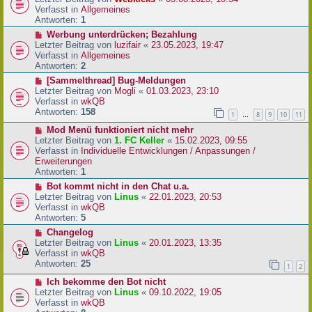
a
e
u
Verfasst in
Allgemeines
g
i
e
Antworten:
1
t
r
N
Werbung unterdrücken; Bezahlung
r
B
e
Letzter Beitrag von
luzifair
«
23.05.2023, 19:47
a
e
u
Verfasst in
Allgemeines
g
i
e
Antworten:
2
t
r
N
[Sammelthread] Bug-Meldungen
r
B
e
Letzter Beitrag von
Mogli
«
01.03.2023, 23:10
a
e
u
Verfasst in
wkQB
g
i
e
Antworten:
158
1
8
9
10
11
…
t
r
r
N
Mod Menü funktioniert nicht mehr
B
a
e
Letzter Beitrag von
1. FC Keller
«
15.02.2023, 09:55
e
g
u
Verfasst in
Individuelle Entwicklungen / Anpassungen /
i
e
Erweiterungen
t
r
Antworten:
1
r
B
a
N
Bot kommt nicht in den Chat u.a.
e
g
e
Letzter Beitrag von
Linus
«
22.01.2023, 20:53
i
u
Verfasst in
wkQB
t
e
Antworten:
5
r
r
N
Changelog
a
B
e
Letzter Beitrag von
Linus
«
20.01.2023, 13:35
g
e
u
Verfasst in
wkQB
i
e
Antworten:
25
1
2
t
r
r
N
Ich bekomme den Bot nicht
B
a
e
Letzter Beitrag von
Linus
«
09.10.2022, 19:05
e
g
u
Verfasst in
wkQB
i