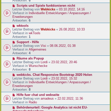
e
Antworten:
8
t
r
r
N
Scripts und Spiele funktionieren nicht
B
a
e
Letzter Beitrag von
Webkicks
«
03.10.2022, 14:16
e
g
u
Verfasst in
Individuelle Entwicklungen / Anpassungen /
i
e
Erweiterungen
t
r
Antworten:
6
r
B
N
wktools
a
e
e
Letzter Beitrag von
Webkicks
«
26.08.2022, 10:33
g
i
u
Verfasst in
wkTools
t
e
Antworten:
1
r
r
N
Support - Hilfe
a
B
e
Letzter Beitrag von
Visi
«
08.06.2022, 01:38
g
e
u
Verfasst in
Allgemeines
i
e
Antworten:
4
t
r
N
Räume als Popup
r
B
e
Letzter Beitrag von
Lordi
«
23.02.2022, 20:46
a
e
u
Verfasst in
Wunschecke
g
i
e
Antworten:
8
t
r
N
webkicks. Chat Responsive Bootstrap 2020 Holen
r
B
e
Letzter Beitrag von
Lordi
«
23.02.2022, 15:32
a
e
u
Verfasst in
Individuelle Entwicklungen / Anpassungen /
g
i
e
Erweiterungen
t
r
Antworten:
8
r
B
N
Hilfe fuer chat und webseite
a
e
e
Letzter Beitrag von
amadeus
«
22.02.2022, 11:36
g
i
u
Verfasst in
Radio
t
e
N
Behördenurteil: Google Analytics ist nicht EU-
r
r
e