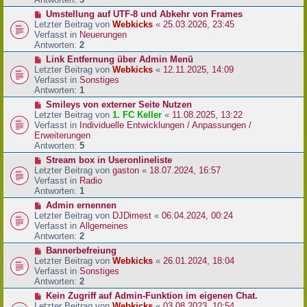
r
N
Umstellung auf UTF-8 und Abkehr von Frames
B
e
Letzter Beitrag von
Webkicks
«
25.03.2026, 23:45
e
u
Verfasst in
Neuerungen
i
e
Antworten:
2
t
r
N
Link Entfernung über Admin Menü
r
B
e
Letzter Beitrag von
Webkicks
«
12.11.2025, 14:09
a
e
u
Verfasst in
Sonstiges
g
i
e
Antworten:
1
t
r
N
Smileys von externer Seite Nutzen
r
B
e
Letzter Beitrag von
1. FC Keller
«
11.08.2025, 13:22
a
e
u
Verfasst in
Individuelle Entwicklungen / Anpassungen /
g
i
e
Erweiterungen
t
r
Antworten:
5
r
B
N
Stream box in Useronlineliste
a
e
e
Letzter Beitrag von
gaston
«
18.07.2024, 16:57
g
i
u
Verfasst in
Radio
t
e
Antworten:
1
r
r
N
Admin ernennen
a
B
e
Letzter Beitrag von
DJDimest
«
06.04.2024, 00:24
g
e
u
Verfasst in
Allgemeines
i
e
Antworten:
2
t
r
N
Bannerbefreiung
r
B
e
Letzter Beitrag von
Webkicks
«
26.01.2024, 18:04
a
e
u
Verfasst in
Sonstiges
g
i
e
Antworten:
2
t
r
N
Kein Zugriff auf Admin-Funktion im eigenen Chat.
r
B
e
Letzter Beitrag von
Webkicks
«
03.08.2023, 10:54