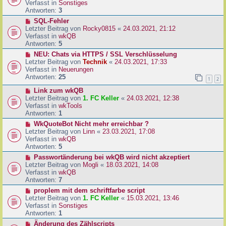
u
Verfasst in
Sonstiges
i
e
Antworten:
3
t
r
N
SQL-Fehler
r
B
e
Letzter Beitrag von
Rocky0815
«
24.03.2021, 21:12
a
e
u
Verfasst in
wkQB
g
i
e
Antworten:
5
t
r
N
NEU: Chats via HTTPS / SSL Verschlüsselung
r
B
e
Letzter Beitrag von
Technik
«
24.03.2021, 17:33
a
e
u
Verfasst in
Neuerungen
g
i
e
Antworten:
25
1
2
t
r
r
N
Link zum wkQB
B
a
e
Letzter Beitrag von
1. FC Keller
«
24.03.2021, 12:38
e
g
u
Verfasst in
wkTools
i
e
Antworten:
1
t
r
r
N
WkQuoteBot Nicht mehr erreichbar ?
B
a
e
Letzter Beitrag von
Linn
«
23.03.2021, 17:08
e
g
u
Verfasst in
wkQB
i
e
Antworten:
5
t
r
N
Passwortänderung bei wkQB wird nicht akzeptiert
r
B
e
Letzter Beitrag von
Mogli
«
18.03.2021, 14:08
a
e
u
Verfasst in
wkQB
g
i
e
Antworten:
7
t
r
N
proplem mit dem schriftfarbe script
r
B
e
Letzter Beitrag von
1. FC Keller
«
15.03.2021, 13:46
a
e
u
Verfasst in
Sonstiges
g
i
e
Antworten:
1
t
r
N
Änderung des Zählscripts
r