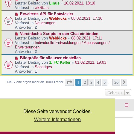
B
e
Letzter Beitrag von
Linus
«
16.02.2021, 18:10
a
e
u
Verfasst in
wkStats
g
i
e
N
Erweiterte API für Entwickler
t
r
e
Letzter Beitrag von
Webkicks
«
08.02.2021, 17:16
r
B
u
Verfasst in
Neuerungen
a
e
e
Antworten:
2
g
i
r
N
Vereinfacht: Scripte in den Chat einbinden
t
B
e
Letzter Beitrag von
Webkicks
«
08.02.2021, 17:11
r
e
u
Verfasst in
Individuelle Entwicklungen / Anpassungen /
a
i
e
Erweiterungen
g
t
r
Antworten:
2
r
B
N
Bildgröße für alle user einstellen.
a
e
e
Letzter Beitrag von
1. FC Keller
«
01.02.2021, 19:03
g
i
u
Verfasst in
Sonstiges
t
e
Antworten:
1
r
r
a
B
Seite
1
von
20
1
2
3
4
5
20
Nä
Die Suche ergab mehr als 1000 Treffer
g
…
e
i
Gehe zu
t
r
a
Foren-Übersicht
g
Diese Seite verwendet Cookies.
Weitere Informationen
Copyright Webkicks.de |
Impressum
|
AGB
|
Datenschutz
Powered by
phpBB
® Forum Software © phpBB Limited
Deutsche Übersetzung durch
phpBB.de