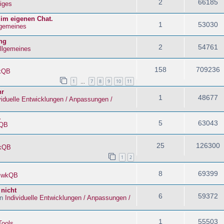
2
66185
iges
 im eigenen Chat.
1
53030
lgemeines
ng
2
54761
llgemeines
158
709236
kQB
1
7
8
9
10
11
…
hr
1
48677
viduelle Entwicklungen / Anpassungen /
.
5
63043
QB
25
126300
kQB
1
2
8
69399
n
wkQB
 nicht
6
59372
in
Individuelle Entwicklungen / Anpassungen /
1
55503
Tools