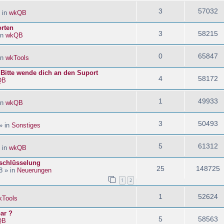
3
57032
 in
wkQB
orten
3
58215
in
wkQB
0
65847
in
wkTools
! Bitte wende dich an den Suport
4
58172
QB
1
49933
in
wkQB
3
50493
» in
Sonstiges
5
61312
 in
wkQB
schlüsselung
25
148725
8 » in
Neuerungen
1
2
1
52624
kTools
ar ?
5
58563
QB