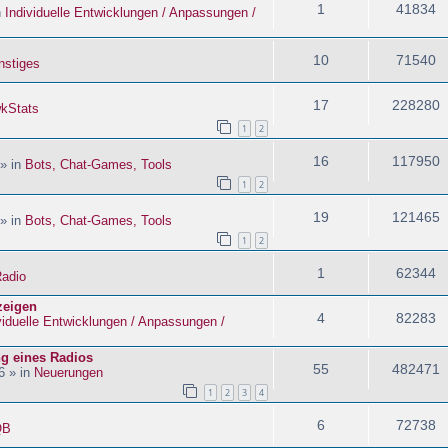
1
41834
n
Individuelle Entwicklungen / Anpassungen /
10
71540
nstiges
17
228280
kStats
1
2
16
117950
 » in
Bots, Chat-Games, Tools
1
2
19
121465
 » in
Bots, Chat-Games, Tools
1
2
1
62344
adio
zeigen
4
82283
viduelle Entwicklungen / Anpassungen /
ng eines Radios
55
482471
6 » in
Neuerungen
1
2
3
4
6
72738
QB