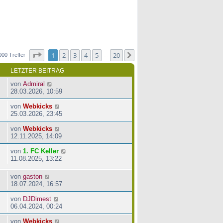
Seite
1
von
20
1
2
3
4
5
20
Nächste
000 Treffer
…
LETZTER BEITRAG
von
Admiral
28.03.2026, 10:59
von
Webkicks
25.03.2026, 23:45
von
Webkicks
12.11.2025, 14:09
von
1. FC Keller
11.08.2025, 13:22
von
gaston
18.07.2024, 16:57
von
DJDimest
06.04.2024, 00:24
von
Webkicks