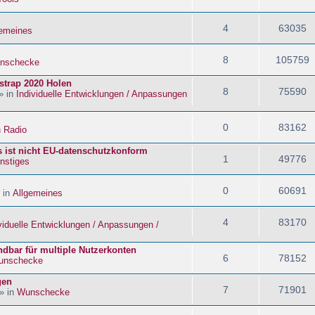
4
63035
gemeines
8
105759
nschecke
strap 2020 Holen
8
75590
» in
Individuelle Entwicklungen / Anpassungen
0
83162
n
Radio
s ist nicht EU-datenschutzkonform
1
49776
nstiges
0
60691
 in
Allgemeines
4
83170
viduelle Entwicklungen / Anpassungen /
dbar für multiple Nutzerkonten
6
78152
unschecke
gen
7
71901
» in
Wunschecke