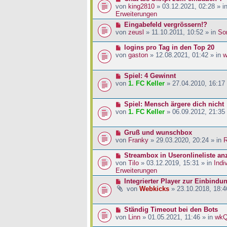
a
i
r
e
von
king2810
» 03.12.2021, 02:28 » i
g
t
B
u
Erweiterungen
r
e
e
N
Eingabefeld vergrössern!?
a
i
r
e
von
zeusl
» 11.10.2011, 10:52 » in
So
g
t
B
u
r
e
e
N
logins pro Tag in den Top 20
a
i
r
e
von
gaston
» 12.08.2021, 01:42 » in
w
g
t
B
u
r
e
e
a
N
Spiel: 4 Gewinnt
i
r
g
e
von
1. FC Keller
» 27.04.2010, 16:17
t
B
u
r
e
e
a
i
N
Spiel: Mensch ärgere dich nicht
r
g
t
e
von
1. FC Keller
» 06.09.2012, 21:35
B
r
u
e
a
e
i
g
N
Gruß und wunschbox
r
t
e
von
Franky
» 29.03.2020, 20:24 » in
R
B
r
u
e
a
e
N
Streambox in Useronlineliste an
i
g
r
e
von
Tilo
» 03.12.2019, 15:31 » in
Indi
t
B
u
Erweiterungen
r
e
e
a
N
Integrierter Player zur Einbindu
i
r
g
e
von
Webkicks
» 23.10.2018, 18:4
t
B
u
r
e
e
a
i
N
Ständig Timeout bei den Bots
r
g
t
e
von
Linn
» 01.05.2021, 11:46 » in
wk
B
r
u
e