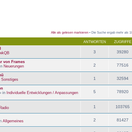
 Suche
Alle als gelesen markieren
• Die Suche ergab mehr als 1
ANTWORTEN
ZUGRIFFE
3
3
39280
wkQB
hr von Frames
2
77516
in
Neuerungen
nü
1
32594
n
Sonstiges
en
5
78920
» in
Individuelle Entwicklungen / Anpassungen
1
103765
Radio
2
81427
in
Allgemeines