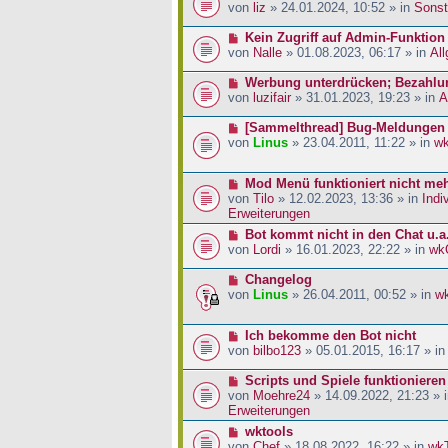
a
i
r
e
von
liz
» 24.01.2024, 10:52 » in
Sonst
g
t
B
u
r
e
e
N
Kein Zugriff auf Admin-Funktion
a
i
r
e
von
Nalle
» 01.08.2023, 06:17 » in
Al
g
t
B
u
r
e
e
N
Werbung unterdrücken; Bezahlu
a
i
r
e
von
luzifair
» 31.01.2023, 19:23 » in
A
g
t
B
u
r
e
e
N
[Sammelthread] Bug-Meldungen
a
i
r
e
von
Linus
» 23.04.2011, 11:22 » in
w
g
t
B
u
r
e
e
N
Mod Menü funktioniert nicht me
a
i
r
e
von
Tilo
» 12.02.2023, 13:36 » in
Indi
g
t
B
u
Erweiterungen
r
e
e
a
i
N
Bot kommt nicht in den Chat u.a
r
g
t
e
von
Lordi
» 16.01.2023, 22:22 » in
wk
B
r
u
e
a
e
N
Changelog
i
g
r
e
von
Linus
» 26.04.2011, 00:52 » in
w
t
B
u
r
e
e
a
N
Ich bekomme den Bot nicht
i
r
g
e
von
bilbo123
» 05.01.2015, 16:17 » i
t
B
u
r
e
e
N
Scripts und Spiele funktionieren
a
i
r
e
von
Moehre24
» 14.09.2022, 21:23 » 
g
t
B
u
Erweiterungen
r
e
e
a
N
wktools
i
r
g
e
von
Chef
» 18.08.2022, 16:22 » in
wk