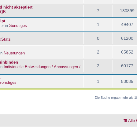
 nicht akzeptiert
7
130899
kQB
ipt
1
49407
 » in
Sonstiges
0
61200
kStats
2
65852
in
Neuerungen
 einbinden
2
60177
in
Individuelle Entwicklungen / Anpassungen /
.
1
53035
Sonstiges
Die Suche ergab mehr als 1
Alle