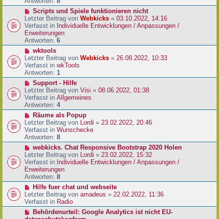
e
Antworten:
8
t
r
r
N
Scripts und Spiele funktionieren nicht
B
a
e
Letzter Beitrag von
Webkicks
«
03.10.2022, 14:16
e
g
u
Verfasst in
Individuelle Entwicklungen / Anpassungen /
i
e
Erweiterungen
t
r
Antworten:
6
r
B
N
wktools
a
e
e
Letzter Beitrag von
Webkicks
«
26.08.2022, 10:33
g
i
u
Verfasst in
wkTools
t
e
Antworten:
1
r
r
N
Support - Hilfe
a
B
e
Letzter Beitrag von
Visi
«
08.06.2022, 01:38
g
e
u
Verfasst in
Allgemeines
i
e
Antworten:
4
t
r
N
Räume als Popup
r
B
e
Letzter Beitrag von
Lordi
«
23.02.2022, 20:46
a
e
u
Verfasst in
Wunschecke
g
i
e
Antworten:
8
t
r
N
webkicks. Chat Responsive Bootstrap 2020 Holen
r
B
e
Letzter Beitrag von
Lordi
«
23.02.2022, 15:32
a
e
u
Verfasst in
Individuelle Entwicklungen / Anpassungen /
g
i
e
Erweiterungen
t
r
Antworten:
8
r
B
N
Hilfe fuer chat und webseite
a
e
e
Letzter Beitrag von
amadeus
«
22.02.2022, 11:36
g
i
u
Verfasst in
Radio
t
e
N
Behördenurteil: Google Analytics ist nicht EU-
r
r
e