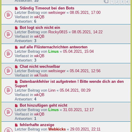
e
Antworten:
55
1
2
3
4
r
r
a
N
Ständig Timeout bei den Bots
B
g
e
Letzter Beitrag von
weltsieger
«
08.05.2021, 17:00
e
u
Verfasst in
wkQB
i
e
Antworten:
6
t
r
r
N
Bot logt sich nicht ein
B
a
e
Letzter Beitrag von
Rocky0815
«
08.05.2021, 14:22
e
g
u
Verfasst in
wkQB
i
e
Antworten:
3
t
r
N
auf alle Flüsternachrichten antworten
r
B
e
Letzter Beitrag von
Linus
«
05.04.2021, 15:04
a
e
u
Verfasst in
wkQB
g
i
e
Antworten:
3
t
r
N
Chat nicht wechselbar
r
B
e
Letzter Beitrag von
weltsieger
«
05.04.2021, 12:56
a
e
u
Verfasst in
wkTools
g
i
e
N
Datenbankfehler ist aufgetreten ! Bitte wende dich an den
t
r
e
Suport
r
B
u
Letzter Beitrag von
Linn
«
05.04.2021, 00:29
a
e
e
Verfasst in
wkQB
g
i
r
Antworten:
4
t
B
N
Bot hinzufügen geht nicht
r
e
e
Letzter Beitrag von
Linus
«
31.03.2021, 12:17
a
i
u
Verfasst in
wkQB
g
t
e
Antworten:
1
r
r
N
fehlerhafte anzeige
a
B
e
Letzter Beitrag von
Webkicks
«
29.03.2021, 22:11
g
e