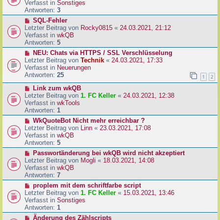
u
Verfasst in
Sonstiges
i
e
Antworten:
3
t
r
N
SQL-Fehler
r
B
e
Letzter Beitrag von
Rocky0815
«
24.03.2021, 21:12
a
e
u
Verfasst in
wkQB
g
i
e
Antworten:
5
t
r
N
NEU: Chats via HTTPS / SSL Verschlüsselung
r
B
e
Letzter Beitrag von
Technik
«
24.03.2021, 17:33
a
e
u
Verfasst in
Neuerungen
g
i
e
Antworten:
25
1
2
t
r
r
N
Link zum wkQB
B
a
e
Letzter Beitrag von
1. FC Keller
«
24.03.2021, 12:38
e
g
u
Verfasst in
wkTools
i
e
Antworten:
1
t
r
r
N
WkQuoteBot Nicht mehr erreichbar ?
B
a
e
Letzter Beitrag von
Linn
«
23.03.2021, 17:08
e
g
u
Verfasst in
wkQB
i
e
Antworten:
5
t
r
N
Passwortänderung bei wkQB wird nicht akzeptiert
r
B
e
Letzter Beitrag von
Mogli
«
18.03.2021, 14:08
a
e
u
Verfasst in
wkQB
g
i
e
Antworten:
7
t
r
N
proplem mit dem schriftfarbe script
r
B
e
Letzter Beitrag von
1. FC Keller
«
15.03.2021, 13:46
a
e
u
Verfasst in
Sonstiges
g
i
e
Antworten:
1
t
r
N
Änderung des Zählscripts
r