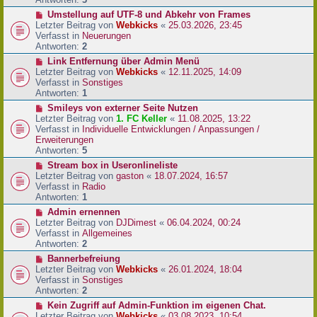
r
N
Umstellung auf UTF-8 und Abkehr von Frames
B
e
Letzter Beitrag von
Webkicks
«
25.03.2026, 23:45
e
u
Verfasst in
Neuerungen
i
e
Antworten:
2
t
r
N
Link Entfernung über Admin Menü
r
B
e
Letzter Beitrag von
Webkicks
«
12.11.2025, 14:09
a
e
u
Verfasst in
Sonstiges
g
i
e
Antworten:
1
t
r
N
Smileys von externer Seite Nutzen
r
B
e
Letzter Beitrag von
1. FC Keller
«
11.08.2025, 13:22
a
e
u
Verfasst in
Individuelle Entwicklungen / Anpassungen /
g
i
e
Erweiterungen
t
r
Antworten:
5
r
B
N
Stream box in Useronlineliste
a
e
e
Letzter Beitrag von
gaston
«
18.07.2024, 16:57
g
i
u
Verfasst in
Radio
t
e
Antworten:
1
r
r
N
Admin ernennen
a
B
e
Letzter Beitrag von
DJDimest
«
06.04.2024, 00:24
g
e
u
Verfasst in
Allgemeines
i
e
Antworten:
2
t
r
N
Bannerbefreiung
r
B
e
Letzter Beitrag von
Webkicks
«
26.01.2024, 18:04
a
e
u
Verfasst in
Sonstiges
g
i
e
Antworten:
2
t
r
N
Kein Zugriff auf Admin-Funktion im eigenen Chat.
r
B
e
Letzter Beitrag von
Webkicks
«
03.08.2023, 10:54