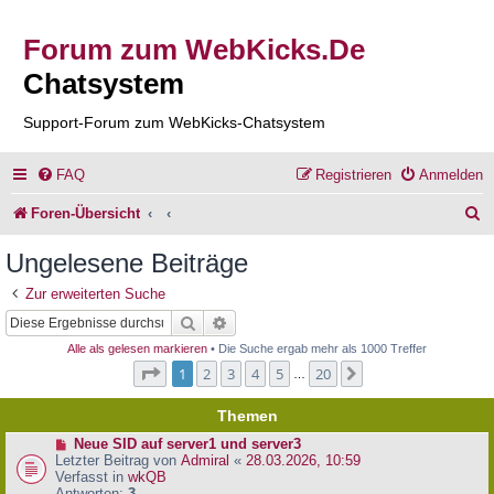
Forum zum WebKicks.De
Chatsystem
Support-Forum zum WebKicks-Chatsystem
FAQ
Registrieren
Anmelden
S
Foren-Übersicht
u
Ungelesene Beiträge
c
Zur erweiterten Suche
h
Suche
Erweiterte Suche
e
Alle als gelesen markieren
• Die Suche ergab mehr als 1000 Treffer
Seite
1
von
20
1
2
3
4
5
20
Nächste
…
Themen
N
Neue SID auf server1 und server3
e
Letzter Beitrag von
Admiral
«
28.03.2026, 10:59
u
Verfasst in
wkQB
e
Antworten:
3