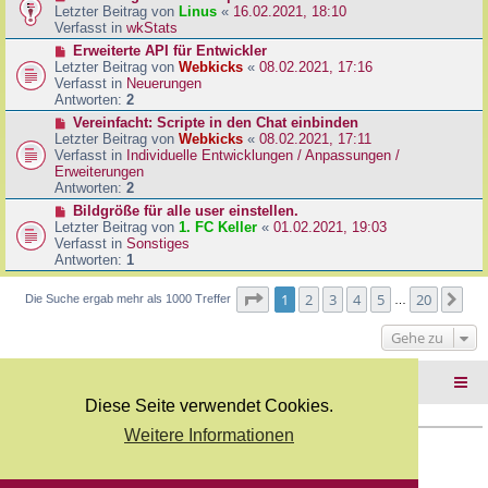
B
e
Letzter Beitrag von
Linus
«
16.02.2021, 18:10
a
e
u
Verfasst in
wkStats
g
i
e
N
Erweiterte API für Entwickler
t
r
e
Letzter Beitrag von
Webkicks
«
08.02.2021, 17:16
r
B
u
Verfasst in
Neuerungen
a
e
e
Antworten:
2
g
i
r
N
Vereinfacht: Scripte in den Chat einbinden
t
B
e
Letzter Beitrag von
Webkicks
«
08.02.2021, 17:11
r
e
u
Verfasst in
Individuelle Entwicklungen / Anpassungen /
a
i
e
Erweiterungen
g
t
r
Antworten:
2
r
B
N
Bildgröße für alle user einstellen.
a
e
e
Letzter Beitrag von
1. FC Keller
«
01.02.2021, 19:03
g
i
u
Verfasst in
Sonstiges
t
e
Antworten:
1
r
r
a
B
Seite
1
von
20
1
2
3
4
5
20
Nä
Die Suche ergab mehr als 1000 Treffer
g
…
e
i
Gehe zu
t
r
a
Foren-Übersicht
g
Diese Seite verwendet Cookies.
Weitere Informationen
Copyright Webkicks.de |
Impressum
|
AGB
|
Datenschutz
Powered by
phpBB
® Forum Software © phpBB Limited
Deutsche Übersetzung durch
phpBB.de