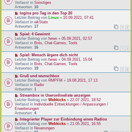
i
u
Verfasst in
Sonstiges
t
e
Antworten:
10
r
r
N
logins pro Tag in den Top 20
a
B
e
Letzter Beitrag von
Linus
«
10.09.2021, 07:41
g
e
u
Verfasst in
wkStats
i
e
Antworten:
17
1
2
t
r
r
N
Spiel: 4 Gewinnt
B
a
e
Letzter Beitrag von
hewo
«
05.09.2021, 02:57
e
g
u
Verfasst in
Bots, Chat-Games, Tools
i
e
Antworten:
16
t
1
2
r
r
N
Spiel: Mensch ärgere dich nicht
B
a
e
Letzter Beitrag von
hewo
«
04.09.2021, 15:04
e
g
u
Verfasst in
Bots, Chat-Games, Tools
i
e
Antworten:
19
t
1
2
r
r
N
Gruß und wunschbox
B
a
e
Letzter Beitrag von
RMPFM
«
19.08.2021, 17:13
e
g
u
Verfasst in
Radio
i
e
Antworten:
1
t
r
r
N
Streambox in Useronlineliste anzeigen
B
a
e
Letzter Beitrag von
Webkicks
«
22.07.2021, 18:52
e
g
u
Verfasst in
Individuelle Entwicklungen / Anpassungen /
i
e
Erweiterungen
t
r
Antworten:
4
r
B
N
Integrierter Player zur Einbindung eines Radios
a
e
e
Letzter Beitrag von
Webkicks
«
21.05.2021, 16:55
g
i
u
Verfasst in
Neuerungen
t