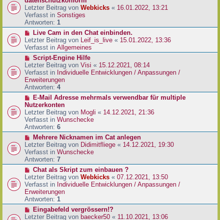
datenschutzkonform
a
B
u
Letzter Beitrag von
Webkicks
«
16.01.2022, 13:21
g
e
e
Verfasst in
Sonstiges
i
r
Antworten:
1
t
B
N
Live Cam in den Chat einbinden.
r
e
e
Letzter Beitrag von
Leif_is_live
«
15.01.2022, 13:36
a
i
u
Verfasst in
Allgemeines
g
t
e
N
Script-Engine Hilfe
r
r
e
Letzter Beitrag von
Visi
«
15.12.2021, 08:14
a
B
u
Verfasst in
Individuelle Entwicklungen / Anpassungen /
g
e
e
Erweiterungen
i
r
Antworten:
4
t
B
N
E-Mail Adresse mehrmals verwendbar für multiple
r
e
e
Nutzerkonten
a
i
u
Letzter Beitrag von
Mogli
«
14.12.2021, 21:36
g
t
e
Verfasst in
Wunschecke
r
r
Antworten:
6
a
B
N
Mehrere Nicknamen im Cat anlegen
g
e
e
Letzter Beitrag von
Didimitfliege
«
14.12.2021, 19:30
i
u
Verfasst in
Wunschecke
t
e
Antworten:
7
r
r
N
Chat als Skript zum einbauen ?
a
B
e
Letzter Beitrag von
Webkicks
«
07.12.2021, 13:50
g
e
u
Verfasst in
Individuelle Entwicklungen / Anpassungen /
i
e
Erweiterungen
t
r
Antworten:
1
r
B
N
Eingabefeld vergrössern!?
a
e
e
Letzter Beitrag von
baecker50
«
11.10.2021, 13:06
g