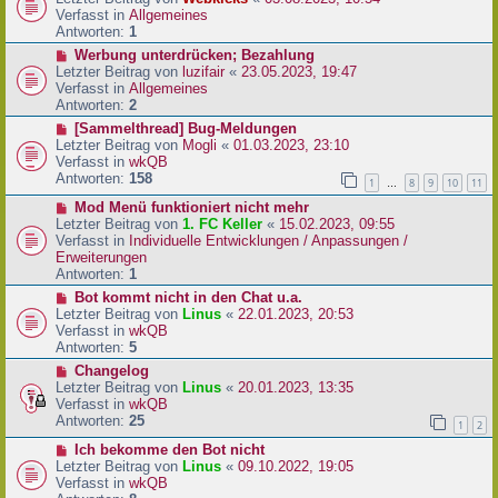
a
e
u
Verfasst in
Allgemeines
g
i
e
Antworten:
1
t
r
N
Werbung unterdrücken; Bezahlung
r
B
e
Letzter Beitrag von
luzifair
«
23.05.2023, 19:47
a
e
u
Verfasst in
Allgemeines
g
i
e
Antworten:
2
t
r
N
[Sammelthread] Bug-Meldungen
r
B
e
Letzter Beitrag von
Mogli
«
01.03.2023, 23:10
a
e
u
Verfasst in
wkQB
g
i
e
Antworten:
158
1
8
9
10
11
…
t
r
r
N
Mod Menü funktioniert nicht mehr
B
a
e
Letzter Beitrag von
1. FC Keller
«
15.02.2023, 09:55
e
g
u
Verfasst in
Individuelle Entwicklungen / Anpassungen /
i
e
Erweiterungen
t
r
Antworten:
1
r
B
a
N
Bot kommt nicht in den Chat u.a.
e
g
e
Letzter Beitrag von
Linus
«
22.01.2023, 20:53
i
u
Verfasst in
wkQB
t
e
Antworten:
5
r
r
N
Changelog
a
B
e
Letzter Beitrag von
Linus
«
20.01.2023, 13:35
g
e
u
Verfasst in
wkQB
i
e
Antworten:
25
1
2
t
r
r
N
Ich bekomme den Bot nicht
B
a
e
Letzter Beitrag von
Linus
«
09.10.2022, 19:05
e
g
u
Verfasst in
wkQB
i