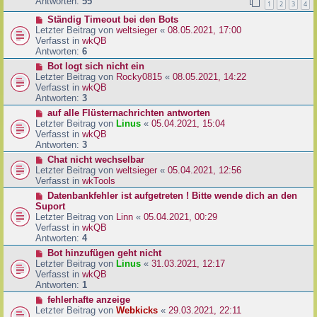
e
Antworten:
55
1
2
3
4
r
r
a
N
Ständig Timeout bei den Bots
B
g
e
Letzter Beitrag von
weltsieger
«
08.05.2021, 17:00
e
u
Verfasst in
wkQB
i
e
Antworten:
6
t
r
r
N
Bot logt sich nicht ein
B
a
e
Letzter Beitrag von
Rocky0815
«
08.05.2021, 14:22
e
g
u
Verfasst in
wkQB
i
e
Antworten:
3
t
r
N
auf alle Flüsternachrichten antworten
r
B
e
Letzter Beitrag von
Linus
«
05.04.2021, 15:04
a
e
u
Verfasst in
wkQB
g
i
e
Antworten:
3
t
r
N
Chat nicht wechselbar
r
B
e
Letzter Beitrag von
weltsieger
«
05.04.2021, 12:56
a
e
u
Verfasst in
wkTools
g
i
e
N
Datenbankfehler ist aufgetreten ! Bitte wende dich an den
t
r
e
Suport
r
B
u
Letzter Beitrag von
Linn
«
05.04.2021, 00:29
a
e
e
Verfasst in
wkQB
g
i
r
Antworten:
4
t
B
N
Bot hinzufügen geht nicht
r
e
e
Letzter Beitrag von
Linus
«
31.03.2021, 12:17
a
i
u
Verfasst in
wkQB
g
t
e
Antworten:
1
r
r
N
fehlerhafte anzeige
a
B
e
Letzter Beitrag von
Webkicks
«
29.03.2021, 22:11
g
e