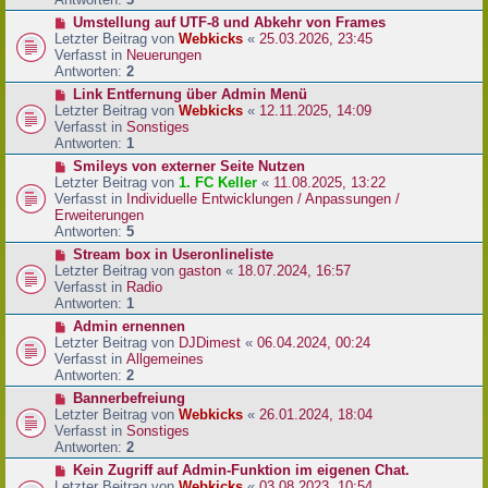
r
N
Umstellung auf UTF-8 und Abkehr von Frames
B
e
Letzter Beitrag von
Webkicks
«
25.03.2026, 23:45
e
u
Verfasst in
Neuerungen
i
e
Antworten:
2
t
r
N
Link Entfernung über Admin Menü
r
B
e
Letzter Beitrag von
Webkicks
«
12.11.2025, 14:09
a
e
u
Verfasst in
Sonstiges
g
i
e
Antworten:
1
t
r
N
Smileys von externer Seite Nutzen
r
B
e
Letzter Beitrag von
1. FC Keller
«
11.08.2025, 13:22
a
e
u
Verfasst in
Individuelle Entwicklungen / Anpassungen /
g
i
e
Erweiterungen
t
r
Antworten:
5
r
B
N
Stream box in Useronlineliste
a
e
e
Letzter Beitrag von
gaston
«
18.07.2024, 16:57
g
i
u
Verfasst in
Radio
t
e
Antworten:
1
r
r
N
Admin ernennen
a
B
e
Letzter Beitrag von
DJDimest
«
06.04.2024, 00:24
g
e
u
Verfasst in
Allgemeines
i
e
Antworten:
2
t
r
N
Bannerbefreiung
r
B
e
Letzter Beitrag von
Webkicks
«
26.01.2024, 18:04
a
e
u
Verfasst in
Sonstiges
g
i
e
Antworten:
2
t
r
N
Kein Zugriff auf Admin-Funktion im eigenen Chat.
r
B
e
Letzter Beitrag von
Webkicks
«
03.08.2023, 10:54