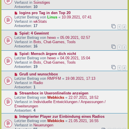
i
u
Verfasst in
Sonstiges
t
e
Antworten:
10
r
r
N
logins pro Tag in den Top 20
a
B
e
Letzter Beitrag von
Linus
«
10.09.2021, 07:41
g
e
u
Verfasst in
wkStats
i
e
Antworten:
17
1
2
t
r
r
N
Spiel: 4 Gewinnt
B
a
e
Letzter Beitrag von
hewo
«
05.09.2021, 02:57
e
g
u
Verfasst in
Bots, Chat-Games, Tools
i
e
Antworten:
16
t
1
2
r
r
N
Spiel: Mensch ärgere dich nicht
B
a
e
Letzter Beitrag von
hewo
«
04.09.2021, 15:04
e
g
u
Verfasst in
Bots, Chat-Games, Tools
i
e
Antworten:
19
t
1
2
r
r
N
Gruß und wunschbox
B
a
e
Letzter Beitrag von
RMPFM
«
19.08.2021, 17:13
e
g
u
Verfasst in
Radio
i
e
Antworten:
1
t
r
r
N
Streambox in Useronlineliste anzeigen
B
a
e
Letzter Beitrag von
Webkicks
«
22.07.2021, 18:52
e
g
u
Verfasst in
Individuelle Entwicklungen / Anpassungen /
i
e
Erweiterungen
t
r
Antworten:
4
r
B
N
Integrierter Player zur Einbindung eines Radios
a
e
e
Letzter Beitrag von
Webkicks
«
21.05.2021, 16:55
g
i
u
Verfasst in
Neuerungen
t