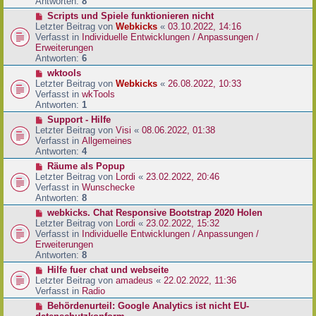
e
Antworten:
8
t
r
r
N
Scripts und Spiele funktionieren nicht
B
a
e
Letzter Beitrag von
Webkicks
«
03.10.2022, 14:16
e
g
u
Verfasst in
Individuelle Entwicklungen / Anpassungen /
i
e
Erweiterungen
t
r
Antworten:
6
r
B
N
wktools
a
e
e
Letzter Beitrag von
Webkicks
«
26.08.2022, 10:33
g
i
u
Verfasst in
wkTools
t
e
Antworten:
1
r
r
N
Support - Hilfe
a
B
e
Letzter Beitrag von
Visi
«
08.06.2022, 01:38
g
e
u
Verfasst in
Allgemeines
i
e
Antworten:
4
t
r
N
Räume als Popup
r
B
e
Letzter Beitrag von
Lordi
«
23.02.2022, 20:46
a
e
u
Verfasst in
Wunschecke
g
i
e
Antworten:
8
t
r
N
webkicks. Chat Responsive Bootstrap 2020 Holen
r
B
e
Letzter Beitrag von
Lordi
«
23.02.2022, 15:32
a
e
u
Verfasst in
Individuelle Entwicklungen / Anpassungen /
g
i
e
Erweiterungen
t
r
Antworten:
8
r
B
N
Hilfe fuer chat und webseite
a
e
e
Letzter Beitrag von
amadeus
«
22.02.2022, 11:36
g
i
u
Verfasst in
Radio
t
e
N
Behördenurteil: Google Analytics ist nicht EU-
r
r
e