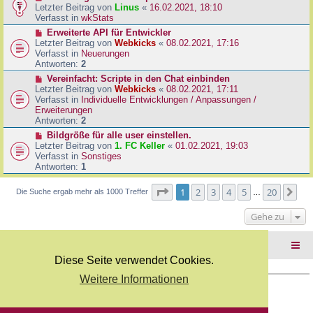
B
e
Letzter Beitrag von
Linus
«
16.02.2021, 18:10
a
e
u
Verfasst in
wkStats
g
i
e
N
Erweiterte API für Entwickler
t
r
e
Letzter Beitrag von
Webkicks
«
08.02.2021, 17:16
r
B
u
Verfasst in
Neuerungen
a
e
e
Antworten:
2
g
i
r
N
Vereinfacht: Scripte in den Chat einbinden
t
B
e
Letzter Beitrag von
Webkicks
«
08.02.2021, 17:11
r
e
u
Verfasst in
Individuelle Entwicklungen / Anpassungen /
a
i
e
Erweiterungen
g
t
r
Antworten:
2
r
B
N
Bildgröße für alle user einstellen.
a
e
e
Letzter Beitrag von
1. FC Keller
«
01.02.2021, 19:03
g
i
u
Verfasst in
Sonstiges
t
e
Antworten:
1
r
r
a
B
Seite
1
von
20
1
2
3
4
5
20
Nä
Die Suche ergab mehr als 1000 Treffer
g
…
e
i
Gehe zu
t
r
a
Foren-Übersicht
g
Diese Seite verwendet Cookies.
Weitere Informationen
Copyright Webkicks.de |
Impressum
|
AGB
|
Datenschutz
Powered by
phpBB
® Forum Software © phpBB Limited
Deutsche Übersetzung durch
phpBB.de