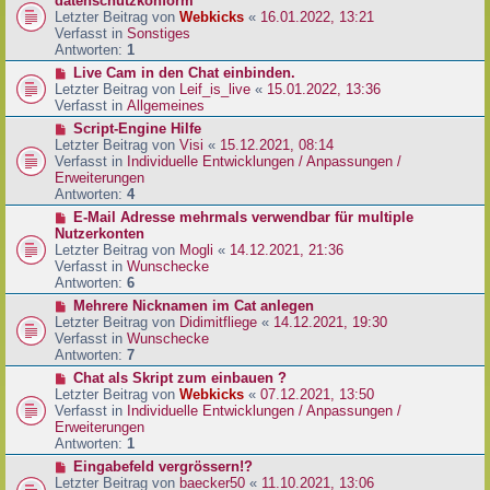
datenschutzkonform
a
B
u
Letzter Beitrag von
Webkicks
«
16.01.2022, 13:21
g
e
e
Verfasst in
Sonstiges
i
r
Antworten:
1
t
B
N
Live Cam in den Chat einbinden.
r
e
e
Letzter Beitrag von
Leif_is_live
«
15.01.2022, 13:36
a
i
u
Verfasst in
Allgemeines
g
t
e
N
Script-Engine Hilfe
r
r
e
Letzter Beitrag von
Visi
«
15.12.2021, 08:14
a
B
u
Verfasst in
Individuelle Entwicklungen / Anpassungen /
g
e
e
Erweiterungen
i
r
Antworten:
4
t
B
N
E-Mail Adresse mehrmals verwendbar für multiple
r
e
e
Nutzerkonten
a
i
u
Letzter Beitrag von
Mogli
«
14.12.2021, 21:36
g
t
e
Verfasst in
Wunschecke
r
r
Antworten:
6
a
B
N
Mehrere Nicknamen im Cat anlegen
g
e
e
Letzter Beitrag von
Didimitfliege
«
14.12.2021, 19:30
i
u
Verfasst in
Wunschecke
t
e
Antworten:
7
r
r
N
Chat als Skript zum einbauen ?
a
B
e
Letzter Beitrag von
Webkicks
«
07.12.2021, 13:50
g
e
u
Verfasst in
Individuelle Entwicklungen / Anpassungen /
i
e
Erweiterungen
t
r
Antworten:
1
r
B
N
Eingabefeld vergrössern!?
a
e
e
Letzter Beitrag von
baecker50
«
11.10.2021, 13:06
g