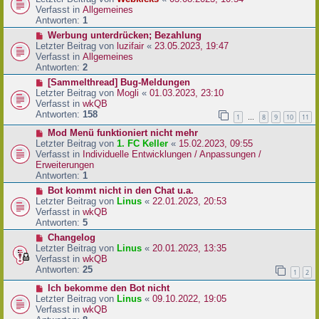
a
e
u
Verfasst in
Allgemeines
g
i
e
Antworten:
1
t
r
N
Werbung unterdrücken; Bezahlung
r
B
e
Letzter Beitrag von
luzifair
«
23.05.2023, 19:47
a
e
u
Verfasst in
Allgemeines
g
i
e
Antworten:
2
t
r
N
[Sammelthread] Bug-Meldungen
r
B
e
Letzter Beitrag von
Mogli
«
01.03.2023, 23:10
a
e
u
Verfasst in
wkQB
g
i
e
Antworten:
158
1
8
9
10
11
…
t
r
r
N
Mod Menü funktioniert nicht mehr
B
a
e
Letzter Beitrag von
1. FC Keller
«
15.02.2023, 09:55
e
g
u
Verfasst in
Individuelle Entwicklungen / Anpassungen /
i
e
Erweiterungen
t
r
Antworten:
1
r
B
a
N
Bot kommt nicht in den Chat u.a.
e
g
e
Letzter Beitrag von
Linus
«
22.01.2023, 20:53
i
u
Verfasst in
wkQB
t
e
Antworten:
5
r
r
N
Changelog
a
B
e
Letzter Beitrag von
Linus
«
20.01.2023, 13:35
g
e
u
Verfasst in
wkQB
i
e
Antworten:
25
1
2
t
r
r
N
Ich bekomme den Bot nicht
B
a
e
Letzter Beitrag von
Linus
«
09.10.2022, 19:05
e
g
u
Verfasst in
wkQB
i