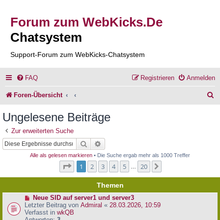
Forum zum WebKicks.De
Chatsystem
Support-Forum zum WebKicks-Chatsystem
FAQ
Registrieren
Anmelden
S
Foren-Übersicht
u
Ungelesene Beiträge
c
Zur erweiterten Suche
h
Suche
Erweiterte Suche
e
Alle als gelesen markieren
• Die Suche ergab mehr als 1000 Treffer
Seite
1
von
20
1
2
3
4
5
20
Nächste
…
Themen
N
Neue SID auf server1 und server3
e
Letzter Beitrag von
Admiral
«
28.03.2026, 10:59
u
Verfasst in
wkQB
e
Antworten:
3