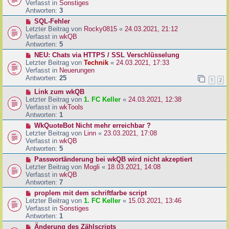
u
Verfasst in
Sonstiges
i
e
Antworten:
3
t
r
N
SQL-Fehler
r
B
e
Letzter Beitrag von
Rocky0815
«
24.03.2021, 21:12
a
e
u
Verfasst in
wkQB
g
i
e
Antworten:
5
t
r
N
NEU: Chats via HTTPS / SSL Verschlüsselung
r
B
e
Letzter Beitrag von
Technik
«
24.03.2021, 17:33
a
e
u
Verfasst in
Neuerungen
g
i
e
Antworten:
25
1
2
t
r
r
N
Link zum wkQB
B
a
e
Letzter Beitrag von
1. FC Keller
«
24.03.2021, 12:38
e
g
u
Verfasst in
wkTools
i
e
Antworten:
1
t
r
r
N
WkQuoteBot Nicht mehr erreichbar ?
B
a
e
Letzter Beitrag von
Linn
«
23.03.2021, 17:08
e
g
u
Verfasst in
wkQB
i
e
Antworten:
5
t
r
N
Passwortänderung bei wkQB wird nicht akzeptiert
r
B
e
Letzter Beitrag von
Mogli
«
18.03.2021, 14:08
a
e
u
Verfasst in
wkQB
g
i
e
Antworten:
7
t
r
N
proplem mit dem schriftfarbe script
r
B
e
Letzter Beitrag von
1. FC Keller
«
15.03.2021, 13:46
a
e
u
Verfasst in
Sonstiges
g
i
e
Antworten:
1
t
r
N
Änderung des Zählscripts
r