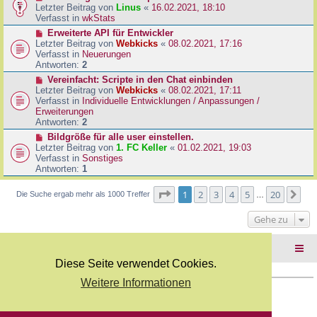
B
e
Letzter Beitrag von
Linus
«
16.02.2021, 18:10
a
e
u
Verfasst in
wkStats
g
i
e
N
Erweiterte API für Entwickler
t
r
e
Letzter Beitrag von
Webkicks
«
08.02.2021, 17:16
r
B
u
Verfasst in
Neuerungen
a
e
e
Antworten:
2
g
i
r
N
Vereinfacht: Scripte in den Chat einbinden
t
B
e
Letzter Beitrag von
Webkicks
«
08.02.2021, 17:11
r
e
u
Verfasst in
Individuelle Entwicklungen / Anpassungen /
a
i
e
Erweiterungen
g
t
r
Antworten:
2
r
B
N
Bildgröße für alle user einstellen.
a
e
e
Letzter Beitrag von
1. FC Keller
«
01.02.2021, 19:03
g
i
u
Verfasst in
Sonstiges
t
e
Antworten:
1
r
r
a
B
Seite
1
von
20
1
2
3
4
5
20
Nä
Die Suche ergab mehr als 1000 Treffer
g
…
e
i
Gehe zu
t
r
a
Foren-Übersicht
g
Diese Seite verwendet Cookies.
Weitere Informationen
Copyright Webkicks.de |
Impressum
|
AGB
|
Datenschutz
Powered by
phpBB
® Forum Software © phpBB Limited
Deutsche Übersetzung durch
phpBB.de