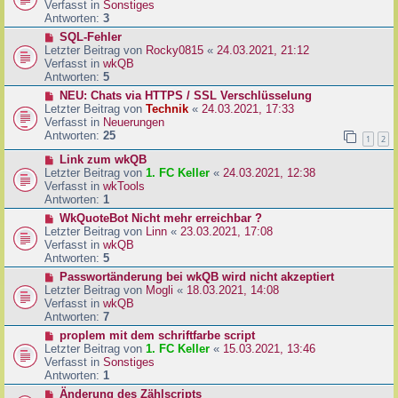
u
Verfasst in
Sonstiges
i
e
Antworten:
3
t
r
N
SQL-Fehler
r
B
e
Letzter Beitrag von
Rocky0815
«
24.03.2021, 21:12
a
e
u
Verfasst in
wkQB
g
i
e
Antworten:
5
t
r
N
NEU: Chats via HTTPS / SSL Verschlüsselung
r
B
e
Letzter Beitrag von
Technik
«
24.03.2021, 17:33
a
e
u
Verfasst in
Neuerungen
g
i
e
Antworten:
25
1
2
t
r
r
N
Link zum wkQB
B
a
e
Letzter Beitrag von
1. FC Keller
«
24.03.2021, 12:38
e
g
u
Verfasst in
wkTools
i
e
Antworten:
1
t
r
r
N
WkQuoteBot Nicht mehr erreichbar ?
B
a
e
Letzter Beitrag von
Linn
«
23.03.2021, 17:08
e
g
u
Verfasst in
wkQB
i
e
Antworten:
5
t
r
N
Passwortänderung bei wkQB wird nicht akzeptiert
r
B
e
Letzter Beitrag von
Mogli
«
18.03.2021, 14:08
a
e
u
Verfasst in
wkQB
g
i
e
Antworten:
7
t
r
N
proplem mit dem schriftfarbe script
r
B
e
Letzter Beitrag von
1. FC Keller
«
15.03.2021, 13:46
a
e
u
Verfasst in
Sonstiges
g
i
e
Antworten:
1
t
r
N
Änderung des Zählscripts
r