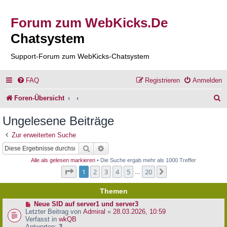
Forum zum WebKicks.De
Chatsystem
Support-Forum zum WebKicks-Chatsystem
FAQ
Registrieren
Anmelden
S
Foren-Übersicht
u
Ungelesene Beiträge
c
Zur erweiterten Suche
h
Suche
Erweiterte Suche
e
Alle als gelesen markieren
• Die Suche ergab mehr als 1000 Treffer
Seite
1
von
20
1
2
3
4
5
20
Nächste
…
Themen
N
Neue SID auf server1 und server3
e
Letzter Beitrag von
Admiral
«
28.03.2026, 10:59
u
Verfasst in
wkQB
e
Antworten:
3