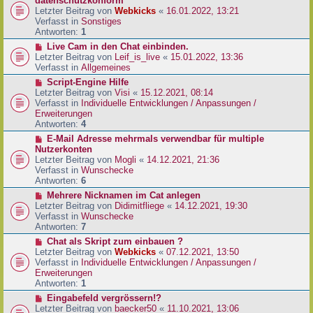
datenschutzkonform
a
B
u
Letzter Beitrag von
Webkicks
«
16.01.2022, 13:21
g
e
e
Verfasst in
Sonstiges
i
r
Antworten:
1
t
B
N
Live Cam in den Chat einbinden.
r
e
e
Letzter Beitrag von
Leif_is_live
«
15.01.2022, 13:36
a
i
u
Verfasst in
Allgemeines
g
t
e
N
Script-Engine Hilfe
r
r
e
Letzter Beitrag von
Visi
«
15.12.2021, 08:14
a
B
u
Verfasst in
Individuelle Entwicklungen / Anpassungen /
g
e
e
Erweiterungen
i
r
Antworten:
4
t
B
N
E-Mail Adresse mehrmals verwendbar für multiple
r
e
e
Nutzerkonten
a
i
u
Letzter Beitrag von
Mogli
«
14.12.2021, 21:36
g
t
e
Verfasst in
Wunschecke
r
r
Antworten:
6
a
B
N
Mehrere Nicknamen im Cat anlegen
g
e
e
Letzter Beitrag von
Didimitfliege
«
14.12.2021, 19:30
i
u
Verfasst in
Wunschecke
t
e
Antworten:
7
r
r
N
Chat als Skript zum einbauen ?
a
B
e
Letzter Beitrag von
Webkicks
«
07.12.2021, 13:50
g
e
u
Verfasst in
Individuelle Entwicklungen / Anpassungen /
i
e
Erweiterungen
t
r
Antworten:
1
r
B
N
Eingabefeld vergrössern!?
a
e
e
Letzter Beitrag von
baecker50
«
11.10.2021, 13:06
g