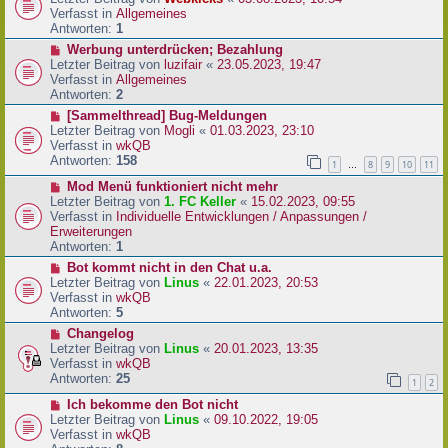
a
e
u
Verfasst in
Allgemeines
g
i
e
Antworten:
1
t
r
N
Werbung unterdrücken; Bezahlung
r
B
e
Letzter Beitrag von
luzifair
«
23.05.2023, 19:47
a
e
u
Verfasst in
Allgemeines
g
i
e
Antworten:
2
t
r
N
[Sammelthread] Bug-Meldungen
r
B
e
Letzter Beitrag von
Mogli
«
01.03.2023, 23:10
a
e
u
Verfasst in
wkQB
g
i
e
Antworten:
158
1
8
9
10
11
…
t
r
r
N
Mod Menü funktioniert nicht mehr
B
a
e
Letzter Beitrag von
1. FC Keller
«
15.02.2023, 09:55
e
g
u
Verfasst in
Individuelle Entwicklungen / Anpassungen /
i
e
Erweiterungen
t
r
Antworten:
1
r
B
a
N
Bot kommt nicht in den Chat u.a.
e
g
e
Letzter Beitrag von
Linus
«
22.01.2023, 20:53
i
u
Verfasst in
wkQB
t
e
Antworten:
5
r
r
N
Changelog
a
B
e
Letzter Beitrag von
Linus
«
20.01.2023, 13:35
g
e
u
Verfasst in
wkQB
i
e
Antworten:
25
1
2
t
r
r
N
Ich bekomme den Bot nicht
B
a
e
Letzter Beitrag von
Linus
«
09.10.2022, 19:05
e
g
u
Verfasst in
wkQB
i