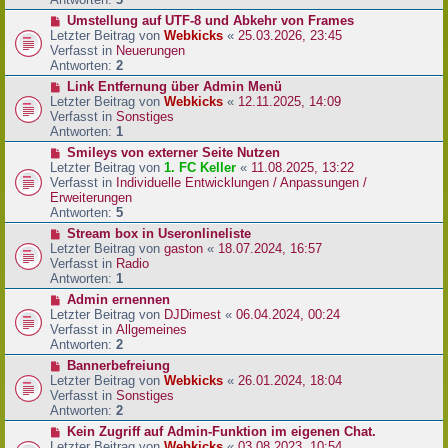
r
N
Umstellung auf UTF-8 und Abkehr von Frames
B
e
Letzter Beitrag von
Webkicks
«
25.03.2026, 23:45
e
u
Verfasst in
Neuerungen
i
e
Antworten:
2
t
r
N
Link Entfernung über Admin Menü
r
B
e
Letzter Beitrag von
Webkicks
«
12.11.2025, 14:09
a
e
u
Verfasst in
Sonstiges
g
i
e
Antworten:
1
t
r
N
Smileys von externer Seite Nutzen
r
B
e
Letzter Beitrag von
1. FC Keller
«
11.08.2025, 13:22
a
e
u
Verfasst in
Individuelle Entwicklungen / Anpassungen /
g
i
e
Erweiterungen
t
r
Antworten:
5
r
B
N
Stream box in Useronlineliste
a
e
e
Letzter Beitrag von
gaston
«
18.07.2024, 16:57
g
i
u
Verfasst in
Radio
t
e
Antworten:
1
r
r
N
Admin ernennen
a
B
e
Letzter Beitrag von
DJDimest
«
06.04.2024, 00:24
g
e
u
Verfasst in
Allgemeines
i
e
Antworten:
2
t
r
N
Bannerbefreiung
r
B
e
Letzter Beitrag von
Webkicks
«
26.01.2024, 18:04
a
e
u
Verfasst in
Sonstiges
g
i
e
Antworten:
2
t
r
N
Kein Zugriff auf Admin-Funktion im eigenen Chat.
r
B
e
Letzter Beitrag von
Webkicks
«
03.08.2023, 10:54