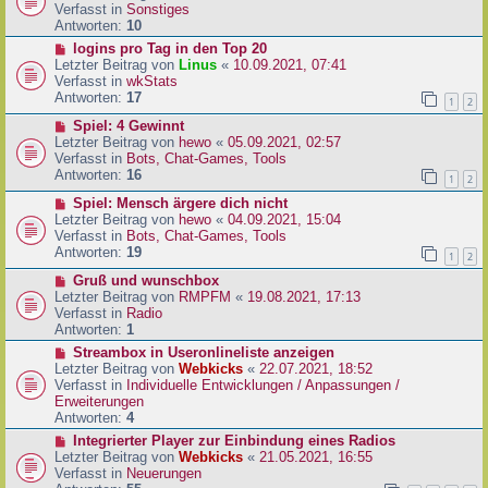
i
u
Verfasst in
Sonstiges
t
e
Antworten:
10
r
r
N
logins pro Tag in den Top 20
a
B
e
Letzter Beitrag von
Linus
«
10.09.2021, 07:41
g
e
u
Verfasst in
wkStats
i
e
Antworten:
17
1
2
t
r
r
N
Spiel: 4 Gewinnt
B
a
e
Letzter Beitrag von
hewo
«
05.09.2021, 02:57
e
g
u
Verfasst in
Bots, Chat-Games, Tools
i
e
Antworten:
16
t
1
2
r
r
N
Spiel: Mensch ärgere dich nicht
B
a
e
Letzter Beitrag von
hewo
«
04.09.2021, 15:04
e
g
u
Verfasst in
Bots, Chat-Games, Tools
i
e
Antworten:
19
t
1
2
r
r
N
Gruß und wunschbox
B
a
e
Letzter Beitrag von
RMPFM
«
19.08.2021, 17:13
e
g
u
Verfasst in
Radio
i
e
Antworten:
1
t
r
r
N
Streambox in Useronlineliste anzeigen
B
a
e
Letzter Beitrag von
Webkicks
«
22.07.2021, 18:52
e
g
u
Verfasst in
Individuelle Entwicklungen / Anpassungen /
i
e
Erweiterungen
t
r
Antworten:
4
r
B
N
Integrierter Player zur Einbindung eines Radios
a
e
e
Letzter Beitrag von
Webkicks
«
21.05.2021, 16:55
g
i
u
Verfasst in
Neuerungen
t