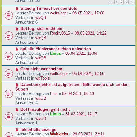
e
Antworten:
55
1
2
3
4
r
r
a
N
Ständig Timeout bei den Bots
B
g
e
Letzter Beitrag von
weltsieger
«
08.05.2021, 17:00
e
u
Verfasst in
wkQB
i
e
Antworten:
6
t
r
r
N
Bot logt sich nicht ein
B
a
e
Letzter Beitrag von
Rocky0815
«
08.05.2021, 14:22
e
g
u
Verfasst in
wkQB
i
e
Antworten:
3
t
r
N
auf alle Flüsternachrichten antworten
r
B
e
Letzter Beitrag von
Linus
«
05.04.2021, 15:04
a
e
u
Verfasst in
wkQB
g
i
e
Antworten:
3
t
r
N
Chat nicht wechselbar
r
B
e
Letzter Beitrag von
weltsieger
«
05.04.2021, 12:56
a
e
u
Verfasst in
wkTools
g
i
e
N
Datenbankfehler ist aufgetreten ! Bitte wende dich an den
t
r
e
Suport
r
B
u
Letzter Beitrag von
Linn
«
05.04.2021, 00:29
a
e
e
Verfasst in
wkQB
g
i
r
Antworten:
4
t
B
N
Bot hinzufügen geht nicht
r
e
e
Letzter Beitrag von
Linus
«
31.03.2021, 12:17
a
i
u
Verfasst in
wkQB
g
t
e
Antworten:
1
r
r
N
fehlerhafte anzeige
a
B
e
Letzter Beitrag von
Webkicks
«
29.03.2021, 22:11
g
e