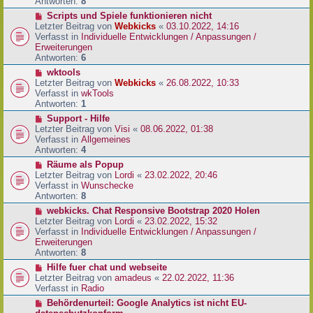
e
Antworten:
8
t
r
r
N
Scripts und Spiele funktionieren nicht
B
a
e
Letzter Beitrag von
Webkicks
«
03.10.2022, 14:16
e
g
u
Verfasst in
Individuelle Entwicklungen / Anpassungen /
i
e
Erweiterungen
t
r
Antworten:
6
r
B
N
wktools
a
e
e
Letzter Beitrag von
Webkicks
«
26.08.2022, 10:33
g
i
u
Verfasst in
wkTools
t
e
Antworten:
1
r
r
N
Support - Hilfe
a
B
e
Letzter Beitrag von
Visi
«
08.06.2022, 01:38
g
e
u
Verfasst in
Allgemeines
i
e
Antworten:
4
t
r
N
Räume als Popup
r
B
e
Letzter Beitrag von
Lordi
«
23.02.2022, 20:46
a
e
u
Verfasst in
Wunschecke
g
i
e
Antworten:
8
t
r
N
webkicks. Chat Responsive Bootstrap 2020 Holen
r
B
e
Letzter Beitrag von
Lordi
«
23.02.2022, 15:32
a
e
u
Verfasst in
Individuelle Entwicklungen / Anpassungen /
g
i
e
Erweiterungen
t
r
Antworten:
8
r
B
N
Hilfe fuer chat und webseite
a
e
e
Letzter Beitrag von
amadeus
«
22.02.2022, 11:36
g
i
u
Verfasst in
Radio
t
e
N
Behördenurteil: Google Analytics ist nicht EU-
r
r
e