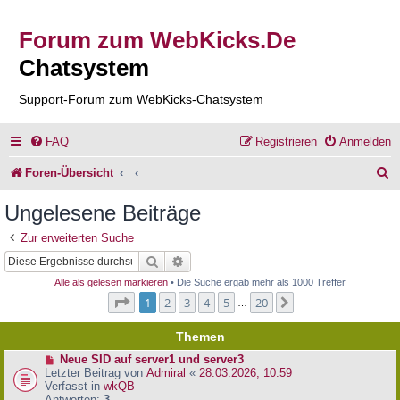
Forum zum WebKicks.De
Chatsystem
Support-Forum zum WebKicks-Chatsystem
FAQ
Registrieren
Anmelden
S
Foren-Übersicht
u
Ungelesene Beiträge
c
Zur erweiterten Suche
h
Suche
Erweiterte Suche
e
Alle als gelesen markieren
• Die Suche ergab mehr als 1000 Treffer
Seite
1
von
20
1
2
3
4
5
20
Nächste
…
Themen
N
Neue SID auf server1 und server3
e
Letzter Beitrag von
Admiral
«
28.03.2026, 10:59
u
Verfasst in
wkQB
e
Antworten:
3