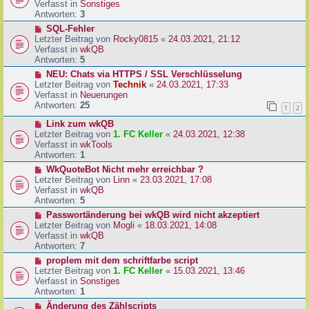
u
Verfasst in
Sonstiges
i
e
Antworten:
3
t
r
N
SQL-Fehler
r
B
e
Letzter Beitrag von
Rocky0815
«
24.03.2021, 21:12
a
e
u
Verfasst in
wkQB
g
i
e
Antworten:
5
t
r
N
NEU: Chats via HTTPS / SSL Verschlüsselung
r
B
e
Letzter Beitrag von
Technik
«
24.03.2021, 17:33
a
e
u
Verfasst in
Neuerungen
g
i
e
Antworten:
25
1
2
t
r
r
N
Link zum wkQB
B
a
e
Letzter Beitrag von
1. FC Keller
«
24.03.2021, 12:38
e
g
u
Verfasst in
wkTools
i
e
Antworten:
1
t
r
r
N
WkQuoteBot Nicht mehr erreichbar ?
B
a
e
Letzter Beitrag von
Linn
«
23.03.2021, 17:08
e
g
u
Verfasst in
wkQB
i
e
Antworten:
5
t
r
N
Passwortänderung bei wkQB wird nicht akzeptiert
r
B
e
Letzter Beitrag von
Mogli
«
18.03.2021, 14:08
a
e
u
Verfasst in
wkQB
g
i
e
Antworten:
7
t
r
N
proplem mit dem schriftfarbe script
r
B
e
Letzter Beitrag von
1. FC Keller
«
15.03.2021, 13:46
a
e
u
Verfasst in
Sonstiges
g
i
e
Antworten:
1
t
r
N
Änderung des Zählscripts
r