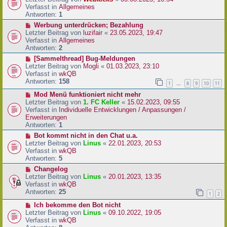
a
e
u
Verfasst in
Allgemeines
g
i
e
Antworten:
1
t
r
N
Werbung unterdrücken; Bezahlung
r
B
e
Letzter Beitrag von
luzifair
«
23.05.2023, 19:47
a
e
u
Verfasst in
Allgemeines
g
i
e
Antworten:
2
t
r
N
[Sammelthread] Bug-Meldungen
r
B
e
Letzter Beitrag von
Mogli
«
01.03.2023, 23:10
a
e
u
Verfasst in
wkQB
g
i
e
Antworten:
158
1
8
9
10
11
…
t
r
r
N
Mod Menü funktioniert nicht mehr
B
a
e
Letzter Beitrag von
1. FC Keller
«
15.02.2023, 09:55
e
g
u
Verfasst in
Individuelle Entwicklungen / Anpassungen /
i
e
Erweiterungen
t
r
Antworten:
1
r
B
a
N
Bot kommt nicht in den Chat u.a.
e
g
e
Letzter Beitrag von
Linus
«
22.01.2023, 20:53
i
u
Verfasst in
wkQB
t
e
Antworten:
5
r
r
N
Changelog
a
B
e
Letzter Beitrag von
Linus
«
20.01.2023, 13:35
g
e
u
Verfasst in
wkQB
i
e
Antworten:
25
1
2
t
r
r
N
Ich bekomme den Bot nicht
B
a
e
Letzter Beitrag von
Linus
«
09.10.2022, 19:05
e
g
u
Verfasst in
wkQB
i