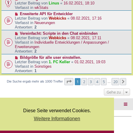
B
e
Letzter Beitrag von
Linus
«
16.02.2021, 18:10
a
e
u
Verfasst in
wkStats
g
i
e
N
Erweiterte API für Entwickler
t
r
e
Letzter Beitrag von
Webkicks
«
08.02.2021, 17:16
r
B
u
Verfasst in
Neuerungen
a
e
e
Antworten:
2
g
i
r
N
Vereinfacht: Scripte in den Chat einbinden
t
B
e
Letzter Beitrag von
Webkicks
«
08.02.2021, 17:11
r
e
u
Verfasst in
Individuelle Entwicklungen / Anpassungen /
a
i
e
Erweiterungen
g
t
r
Antworten:
2
r
B
N
Bildgröße für alle user einstellen.
a
e
e
Letzter Beitrag von
1. FC Keller
«
01.02.2021, 19:03
g
i
u
Verfasst in
Sonstiges
t
e
Antworten:
1
r
r
a
B
Seite
1
von
20
1
2
3
4
5
20
Nä
Die Suche ergab mehr als 1000 Treffer
g
…
e
i
Gehe zu
t
r
a
Foren-Übersicht
g
Diese Seite verwendet Cookies.
Weitere Informationen
Copyright Webkicks.de |
Impressum
|
AGB
|
Datenschutz
Powered by
phpBB
® Forum Software © phpBB Limited
Deutsche Übersetzung durch
phpBB.de