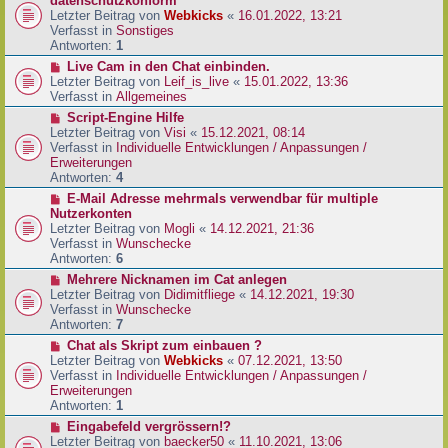
datenschutzkonform
a
B
u
Letzter Beitrag von
Webkicks
«
16.01.2022, 13:21
g
e
e
Verfasst in
Sonstiges
i
r
Antworten:
1
t
B
N
Live Cam in den Chat einbinden.
r
e
e
Letzter Beitrag von
Leif_is_live
«
15.01.2022, 13:36
a
i
u
Verfasst in
Allgemeines
g
t
e
N
Script-Engine Hilfe
r
r
e
Letzter Beitrag von
Visi
«
15.12.2021, 08:14
a
B
u
Verfasst in
Individuelle Entwicklungen / Anpassungen /
g
e
e
Erweiterungen
i
r
Antworten:
4
t
B
N
E-Mail Adresse mehrmals verwendbar für multiple
r
e
e
Nutzerkonten
a
i
u
Letzter Beitrag von
Mogli
«
14.12.2021, 21:36
g
t
e
Verfasst in
Wunschecke
r
r
Antworten:
6
a
B
N
Mehrere Nicknamen im Cat anlegen
g
e
e
Letzter Beitrag von
Didimitfliege
«
14.12.2021, 19:30
i
u
Verfasst in
Wunschecke
t
e
Antworten:
7
r
r
N
Chat als Skript zum einbauen ?
a
B
e
Letzter Beitrag von
Webkicks
«
07.12.2021, 13:50
g
e
u
Verfasst in
Individuelle Entwicklungen / Anpassungen /
i
e
Erweiterungen
t
r
Antworten:
1
r
B
N
Eingabefeld vergrössern!?
a
e
e
Letzter Beitrag von
baecker50
«
11.10.2021, 13:06
g