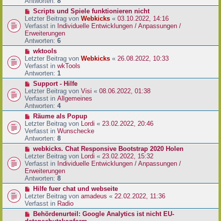
e
Antworten:
8
t
r
r
N
Scripts und Spiele funktionieren nicht
B
a
e
Letzter Beitrag von
Webkicks
«
03.10.2022, 14:16
e
g
u
Verfasst in
Individuelle Entwicklungen / Anpassungen /
i
e
Erweiterungen
t
r
Antworten:
6
r
B
N
wktools
a
e
e
Letzter Beitrag von
Webkicks
«
26.08.2022, 10:33
g
i
u
Verfasst in
wkTools
t
e
Antworten:
1
r
r
N
Support - Hilfe
a
B
e
Letzter Beitrag von
Visi
«
08.06.2022, 01:38
g
e
u
Verfasst in
Allgemeines
i
e
Antworten:
4
t
r
N
Räume als Popup
r
B
e
Letzter Beitrag von
Lordi
«
23.02.2022, 20:46
a
e
u
Verfasst in
Wunschecke
g
i
e
Antworten:
8
t
r
N
webkicks. Chat Responsive Bootstrap 2020 Holen
r
B
e
Letzter Beitrag von
Lordi
«
23.02.2022, 15:32
a
e
u
Verfasst in
Individuelle Entwicklungen / Anpassungen /
g
i
e
Erweiterungen
t
r
Antworten:
8
r
B
N
Hilfe fuer chat und webseite
a
e
e
Letzter Beitrag von
amadeus
«
22.02.2022, 11:36
g
i
u
Verfasst in
Radio
t
e
N
Behördenurteil: Google Analytics ist nicht EU-
r
r
e