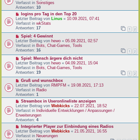
i
u
Verfasst in
Sonstiges
t
e
Antworten:
10
r
r
N
logins pro Tag in den Top 20
a
B
e
Letzter Beitrag von
Linus
«
10.09.2021, 07:41
g
e
u
Verfasst in
wkStats
i
e
Antworten:
17
1
2
t
r
r
N
Spiel: 4 Gewinnt
B
a
e
Letzter Beitrag von
hewo
«
05.09.2021, 02:57
e
g
u
Verfasst in
Bots, Chat-Games, Tools
i
e
Antworten:
16
t
1
2
r
r
N
Spiel: Mensch ärgere dich nicht
B
a
e
Letzter Beitrag von
hewo
«
04.09.2021, 15:04
e
g
u
Verfasst in
Bots, Chat-Games, Tools
i
e
Antworten:
19
t
1
2
r
r
N
Gruß und wunschbox
B
a
e
Letzter Beitrag von
RMPFM
«
19.08.2021, 17:13
e
g
u
Verfasst in
Radio
i
e
Antworten:
1
t
r
r
N
Streambox in Useronlineliste anzeigen
B
a
e
Letzter Beitrag von
Webkicks
«
22.07.2021, 18:52
e
g
u
Verfasst in
Individuelle Entwicklungen / Anpassungen /
i
e
Erweiterungen
t
r
Antworten:
4
r
B
N
Integrierter Player zur Einbindung eines Radios
a
e
e
Letzter Beitrag von
Webkicks
«
21.05.2021, 16:55
g
i
u
Verfasst in
Neuerungen
t