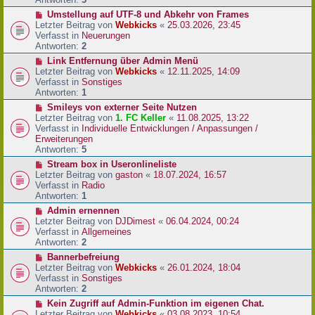
r
N
Umstellung auf UTF-8 und Abkehr von Frames
B
e
Letzter Beitrag von
Webkicks
«
25.03.2026, 23:45
e
u
Verfasst in
Neuerungen
i
e
Antworten:
2
t
r
N
Link Entfernung über Admin Menü
r
B
e
Letzter Beitrag von
Webkicks
«
12.11.2025, 14:09
a
e
u
Verfasst in
Sonstiges
g
i
e
Antworten:
1
t
r
N
Smileys von externer Seite Nutzen
r
B
e
Letzter Beitrag von
1. FC Keller
«
11.08.2025, 13:22
a
e
u
Verfasst in
Individuelle Entwicklungen / Anpassungen /
g
i
e
Erweiterungen
t
r
Antworten:
5
r
B
N
Stream box in Useronlineliste
a
e
e
Letzter Beitrag von
gaston
«
18.07.2024, 16:57
g
i
u
Verfasst in
Radio
t
e
Antworten:
1
r
r
N
Admin ernennen
a
B
e
Letzter Beitrag von
DJDimest
«
06.04.2024, 00:24
g
e
u
Verfasst in
Allgemeines
i
e
Antworten:
2
t
r
N
Bannerbefreiung
r
B
e
Letzter Beitrag von
Webkicks
«
26.01.2024, 18:04
a
e
u
Verfasst in
Sonstiges
g
i
e
Antworten:
2
t
r
N
Kein Zugriff auf Admin-Funktion im eigenen Chat.
r
B
e
Letzter Beitrag von
Webkicks
«
03.08.2023, 10:54