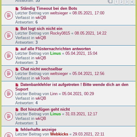
e
Antworten:
55
1
2
3
4
r
r
a
N
Ständig Timeout bei den Bots
B
g
e
Letzter Beitrag von
weltsieger
«
08.05.2021, 17:00
e
u
Verfasst in
wkQB
i
e
Antworten:
6
t
r
r
N
Bot logt sich nicht ein
B
a
e
Letzter Beitrag von
Rocky0815
«
08.05.2021, 14:22
e
g
u
Verfasst in
wkQB
i
e
Antworten:
3
t
r
N
auf alle Flüsternachrichten antworten
r
B
e
Letzter Beitrag von
Linus
«
05.04.2021, 15:04
a
e
u
Verfasst in
wkQB
g
i
e
Antworten:
3
t
r
N
Chat nicht wechselbar
r
B
e
Letzter Beitrag von
weltsieger
«
05.04.2021, 12:56
a
e
u
Verfasst in
wkTools
g
i
e
N
Datenbankfehler ist aufgetreten ! Bitte wende dich an den
t
r
e
Suport
r
B
u
Letzter Beitrag von
Linn
«
05.04.2021, 00:29
a
e
e
Verfasst in
wkQB
g
i
r
Antworten:
4
t
B
N
Bot hinzufügen geht nicht
r
e
e
Letzter Beitrag von
Linus
«
31.03.2021, 12:17
a
i
u
Verfasst in
wkQB
g
t
e
Antworten:
1
r
r
N
fehlerhafte anzeige
a
B
e
Letzter Beitrag von
Webkicks
«
29.03.2021, 22:11
g
e