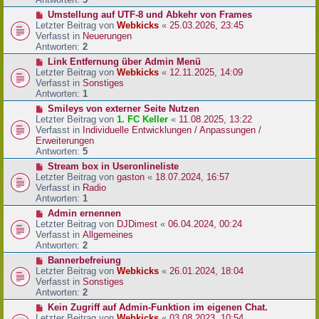
r
N
Umstellung auf UTF-8 und Abkehr von Frames
B
e
Letzter Beitrag von
Webkicks
«
25.03.2026, 23:45
e
u
Verfasst in
Neuerungen
i
e
Antworten:
2
t
r
N
Link Entfernung über Admin Menü
r
B
e
Letzter Beitrag von
Webkicks
«
12.11.2025, 14:09
a
e
u
Verfasst in
Sonstiges
g
i
e
Antworten:
1
t
r
N
Smileys von externer Seite Nutzen
r
B
e
Letzter Beitrag von
1. FC Keller
«
11.08.2025, 13:22
a
e
u
Verfasst in
Individuelle Entwicklungen / Anpassungen /
g
i
e
Erweiterungen
t
r
Antworten:
5
r
B
N
Stream box in Useronlineliste
a
e
e
Letzter Beitrag von
gaston
«
18.07.2024, 16:57
g
i
u
Verfasst in
Radio
t
e
Antworten:
1
r
r
N
Admin ernennen
a
B
e
Letzter Beitrag von
DJDimest
«
06.04.2024, 00:24
g
e
u
Verfasst in
Allgemeines
i
e
Antworten:
2
t
r
N
Bannerbefreiung
r
B
e
Letzter Beitrag von
Webkicks
«
26.01.2024, 18:04
a
e
u
Verfasst in
Sonstiges
g
i
e
Antworten:
2
t
r
N
Kein Zugriff auf Admin-Funktion im eigenen Chat.
r
B
e
Letzter Beitrag von
Webkicks
«
03.08.2023, 10:54