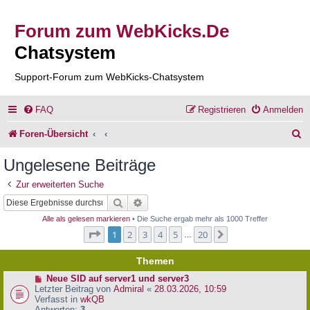
Forum zum WebKicks.De
Chatsystem
Support-Forum zum WebKicks-Chatsystem
FAQ
Registrieren
Anmelden
S
Foren-Übersicht
u
Ungelesene Beiträge
c
Zur erweiterten Suche
h
Suche
Erweiterte Suche
e
Alle als gelesen markieren
• Die Suche ergab mehr als 1000 Treffer
Seite
1
von
20
1
2
3
4
5
20
Nächste
…
Themen
N
Neue SID auf server1 und server3
e
Letzter Beitrag von
Admiral
«
28.03.2026, 10:59
u
Verfasst in
wkQB
e
Antworten:
3