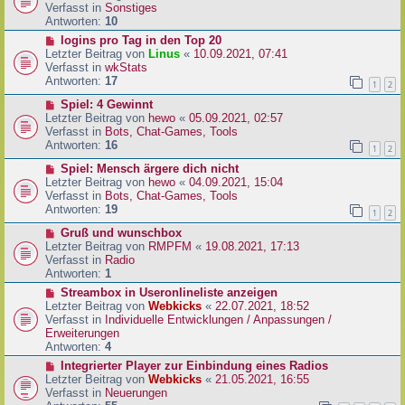
i
u
Verfasst in
Sonstiges
t
e
Antworten:
10
r
r
N
logins pro Tag in den Top 20
a
B
e
Letzter Beitrag von
Linus
«
10.09.2021, 07:41
g
e
u
Verfasst in
wkStats
i
e
Antworten:
17
1
2
t
r
r
N
Spiel: 4 Gewinnt
B
a
e
Letzter Beitrag von
hewo
«
05.09.2021, 02:57
e
g
u
Verfasst in
Bots, Chat-Games, Tools
i
e
Antworten:
16
t
1
2
r
r
N
Spiel: Mensch ärgere dich nicht
B
a
e
Letzter Beitrag von
hewo
«
04.09.2021, 15:04
e
g
u
Verfasst in
Bots, Chat-Games, Tools
i
e
Antworten:
19
t
1
2
r
r
N
Gruß und wunschbox
B
a
e
Letzter Beitrag von
RMPFM
«
19.08.2021, 17:13
e
g
u
Verfasst in
Radio
i
e
Antworten:
1
t
r
r
N
Streambox in Useronlineliste anzeigen
B
a
e
Letzter Beitrag von
Webkicks
«
22.07.2021, 18:52
e
g
u
Verfasst in
Individuelle Entwicklungen / Anpassungen /
i
e
Erweiterungen
t
r
Antworten:
4
r
B
N
Integrierter Player zur Einbindung eines Radios
a
e
e
Letzter Beitrag von
Webkicks
«
21.05.2021, 16:55
g
i
u
Verfasst in
Neuerungen
t