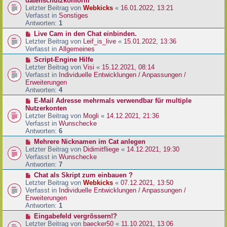
datenschutzkonform
a
B
u
Letzter Beitrag von
Webkicks
«
16.01.2022, 13:21
g
e
e
Verfasst in
Sonstiges
i
r
Antworten:
1
t
B
N
Live Cam in den Chat einbinden.
r
e
e
Letzter Beitrag von
Leif_is_live
«
15.01.2022, 13:36
a
i
u
Verfasst in
Allgemeines
g
t
e
N
Script-Engine Hilfe
r
r
e
Letzter Beitrag von
Visi
«
15.12.2021, 08:14
a
B
u
Verfasst in
Individuelle Entwicklungen / Anpassungen /
g
e
e
Erweiterungen
i
r
Antworten:
4
t
B
N
E-Mail Adresse mehrmals verwendbar für multiple
r
e
e
Nutzerkonten
a
i
u
Letzter Beitrag von
Mogli
«
14.12.2021, 21:36
g
t
e
Verfasst in
Wunschecke
r
r
Antworten:
6
a
B
N
Mehrere Nicknamen im Cat anlegen
g
e
e
Letzter Beitrag von
Didimitfliege
«
14.12.2021, 19:30
i
u
Verfasst in
Wunschecke
t
e
Antworten:
7
r
r
N
Chat als Skript zum einbauen ?
a
B
e
Letzter Beitrag von
Webkicks
«
07.12.2021, 13:50
g
e
u
Verfasst in
Individuelle Entwicklungen / Anpassungen /
i
e
Erweiterungen
t
r
Antworten:
1
r
B
N
Eingabefeld vergrössern!?
a
e
e
Letzter Beitrag von
baecker50
«
11.10.2021, 13:06
g