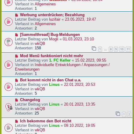
a
e
u
Verfasst in
Allgemeines
g
i
e
Antworten:
1
t
r
N
Werbung unterdrücken; Bezahlung
r
B
e
Letzter Beitrag von
luzifair
«
23.05.2023, 19:47
a
e
u
Verfasst in
Allgemeines
g
i
e
Antworten:
2
t
r
N
[Sammelthread] Bug-Meldungen
r
B
e
Letzter Beitrag von
Mogli
«
01.03.2023, 23:10
a
e
u
Verfasst in
wkQB
g
i
e
Antworten:
158
1
8
9
10
11
…
t
r
r
N
Mod Menü funktioniert nicht mehr
B
a
e
Letzter Beitrag von
1. FC Keller
«
15.02.2023, 09:55
e
g
u
Verfasst in
Individuelle Entwicklungen / Anpassungen /
i
e
Erweiterungen
t
r
Antworten:
1
r
B
a
N
Bot kommt nicht in den Chat u.a.
e
g
e
Letzter Beitrag von
Linus
«
22.01.2023, 20:53
i
u
Verfasst in
wkQB
t
e
Antworten:
5
r
r
N
Changelog
a
B
e
Letzter Beitrag von
Linus
«
20.01.2023, 13:35
g
e
u
Verfasst in
wkQB
i
e
Antworten:
25
1
2
t
r
r
N
Ich bekomme den Bot nicht
B
a
e
Letzter Beitrag von
Linus
«
09.10.2022, 19:05
e
g
u
Verfasst in
wkQB
i