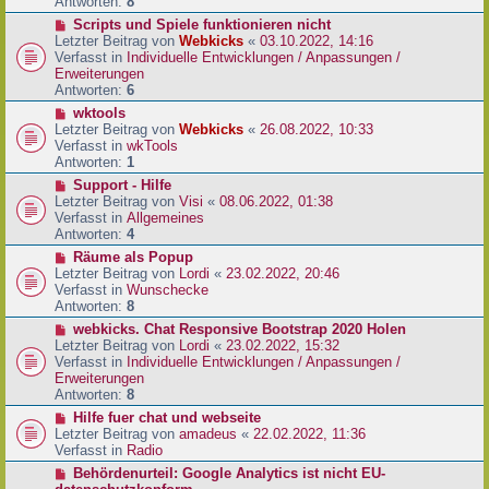
e
Antworten:
8
t
r
r
N
Scripts und Spiele funktionieren nicht
B
a
e
Letzter Beitrag von
Webkicks
«
03.10.2022, 14:16
e
g
u
Verfasst in
Individuelle Entwicklungen / Anpassungen /
i
e
Erweiterungen
t
r
Antworten:
6
r
B
N
wktools
a
e
e
Letzter Beitrag von
Webkicks
«
26.08.2022, 10:33
g
i
u
Verfasst in
wkTools
t
e
Antworten:
1
r
r
N
Support - Hilfe
a
B
e
Letzter Beitrag von
Visi
«
08.06.2022, 01:38
g
e
u
Verfasst in
Allgemeines
i
e
Antworten:
4
t
r
N
Räume als Popup
r
B
e
Letzter Beitrag von
Lordi
«
23.02.2022, 20:46
a
e
u
Verfasst in
Wunschecke
g
i
e
Antworten:
8
t
r
N
webkicks. Chat Responsive Bootstrap 2020 Holen
r
B
e
Letzter Beitrag von
Lordi
«
23.02.2022, 15:32
a
e
u
Verfasst in
Individuelle Entwicklungen / Anpassungen /
g
i
e
Erweiterungen
t
r
Antworten:
8
r
B
N
Hilfe fuer chat und webseite
a
e
e
Letzter Beitrag von
amadeus
«
22.02.2022, 11:36
g
i
u
Verfasst in
Radio
t
e
N
Behördenurteil: Google Analytics ist nicht EU-
r
r
e