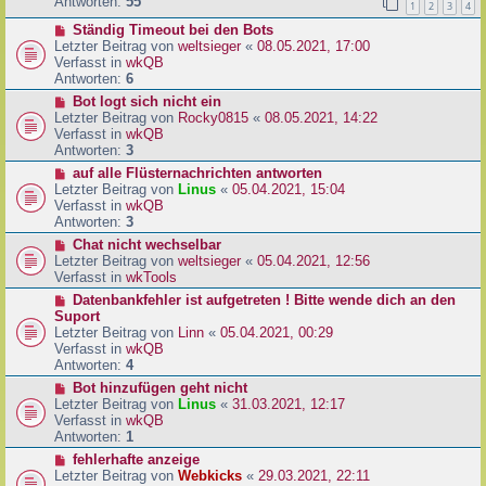
e
Antworten:
55
1
2
3
4
r
r
a
N
Ständig Timeout bei den Bots
B
g
e
Letzter Beitrag von
weltsieger
«
08.05.2021, 17:00
e
u
Verfasst in
wkQB
i
e
Antworten:
6
t
r
r
N
Bot logt sich nicht ein
B
a
e
Letzter Beitrag von
Rocky0815
«
08.05.2021, 14:22
e
g
u
Verfasst in
wkQB
i
e
Antworten:
3
t
r
N
auf alle Flüsternachrichten antworten
r
B
e
Letzter Beitrag von
Linus
«
05.04.2021, 15:04
a
e
u
Verfasst in
wkQB
g
i
e
Antworten:
3
t
r
N
Chat nicht wechselbar
r
B
e
Letzter Beitrag von
weltsieger
«
05.04.2021, 12:56
a
e
u
Verfasst in
wkTools
g
i
e
N
Datenbankfehler ist aufgetreten ! Bitte wende dich an den
t
r
e
Suport
r
B
u
Letzter Beitrag von
Linn
«
05.04.2021, 00:29
a
e
e
Verfasst in
wkQB
g
i
r
Antworten:
4
t
B
N
Bot hinzufügen geht nicht
r
e
e
Letzter Beitrag von
Linus
«
31.03.2021, 12:17
a
i
u
Verfasst in
wkQB
g
t
e
Antworten:
1
r
r
N
fehlerhafte anzeige
a
B
e
Letzter Beitrag von
Webkicks
«
29.03.2021, 22:11
g
e