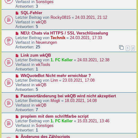
u
Verfasst in
Sonstiges
i
e
Antworten:
3
t
r
N
SQL-Fehler
r
B
e
Letzter Beitrag von
Rocky0815
«
24.03.2021, 21:12
a
e
u
Verfasst in
wkQB
g
i
e
Antworten:
5
t
r
N
NEU: Chats via HTTPS / SSL Verschlüsselung
r
B
e
Letzter Beitrag von
Technik
«
24.03.2021, 17:33
a
e
u
Verfasst in
Neuerungen
g
i
e
Antworten:
25
1
2
t
r
r
N
Link zum wkQB
B
a
e
Letzter Beitrag von
1. FC Keller
«
24.03.2021, 12:38
e
g
u
Verfasst in
wkTools
i
e
Antworten:
1
t
r
r
N
WkQuoteBot Nicht mehr erreichbar ?
B
a
e
Letzter Beitrag von
Linn
«
23.03.2021, 17:08
e
g
u
Verfasst in
wkQB
i
e
Antworten:
5
t
r
N
Passwortänderung bei wkQB wird nicht akzeptiert
r
B
e
Letzter Beitrag von
Mogli
«
18.03.2021, 14:08
a
e
u
Verfasst in
wkQB
g
i
e
Antworten:
7
t
r
N
proplem mit dem schriftfarbe script
r
B
e
Letzter Beitrag von
1. FC Keller
«
15.03.2021, 13:46
a
e
u
Verfasst in
Sonstiges
g
i
e
Antworten:
1
t
r
N
Änderung des Zählscripts
r