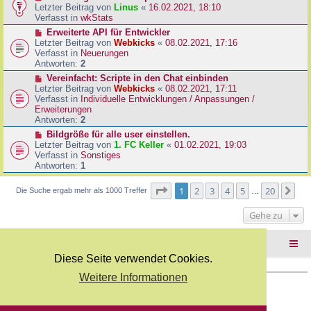
B
e
Letzter Beitrag von
Linus
«
16.02.2021, 18:10
a
e
u
Verfasst in
wkStats
g
i
e
N
Erweiterte API für Entwickler
t
r
e
Letzter Beitrag von
Webkicks
«
08.02.2021, 17:16
r
B
u
Verfasst in
Neuerungen
a
e
e
Antworten:
2
g
i
r
N
Vereinfacht: Scripte in den Chat einbinden
t
B
e
Letzter Beitrag von
Webkicks
«
08.02.2021, 17:11
r
e
u
Verfasst in
Individuelle Entwicklungen / Anpassungen /
a
i
e
Erweiterungen
g
t
r
Antworten:
2
r
B
N
Bildgröße für alle user einstellen.
a
e
e
Letzter Beitrag von
1. FC Keller
«
01.02.2021, 19:03
g
i
u
Verfasst in
Sonstiges
t
e
Antworten:
1
r
r
a
B
Seite
1
von
20
1
2
3
4
5
20
Nä
Die Suche ergab mehr als 1000 Treffer
g
…
e
i
Gehe zu
t
r
a
Foren-Übersicht
g
Diese Seite verwendet Cookies.
Weitere Informationen
Copyright Webkicks.de |
Impressum
|
AGB
|
Datenschutz
Powered by
phpBB
® Forum Software © phpBB Limited
Deutsche Übersetzung durch
phpBB.de