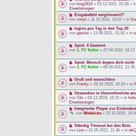
a
i
r
e
von
king2810
» 03.12.2021, 02:28 » i
g
t
B
u
Erweiterungen
r
e
e
N
Eingabefeld vergrössern!?
a
i
r
e
von
zeusl
» 11.10.2011, 10:52 » in
So
g
t
B
u
r
e
e
N
logins pro Tag in den Top 20
a
i
r
e
von
gaston
» 12.08.2021, 01:42 » in
w
g
t
B
u
r
e
e
a
N
Spiel: 4 Gewinnt
i
r
g
e
von
1. FC Keller
» 27.04.2010, 16:17
t
B
u
r
e
e
a
i
N
Spiel: Mensch ärgere dich nicht
r
g
t
e
von
1. FC Keller
» 06.09.2012, 21:35
B
r
u
e
a
e
i
g
N
Gruß und wunschbox
r
t
e
von
Franky
» 29.03.2020, 20:24 » in
R
B
r
u
e
a
e
N
Streambox in Useronlineliste an
i
g
r
e
von
Tilo
» 03.12.2019, 15:31 » in
Indi
t
B
u
Erweiterungen
r
e
e
a
N
Integrierter Player zur Einbindu
i
r
g
e
von
Webkicks
» 23.10.2018, 18:4
t
B
u
r
e
e
a
i
N
Ständig Timeout bei den Bots
r
g
t
e
von
Linn
» 01.05.2021, 11:46 » in
wk
B
r
u
e