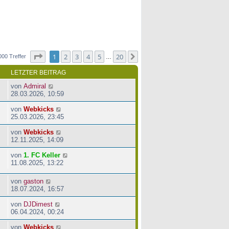
Seite
1
von
20
1
2
3
4
5
20
Nächste
000 Treffer
…
LETZTER BEITRAG
von
Admiral
28.03.2026, 10:59
von
Webkicks
25.03.2026, 23:45
von
Webkicks
12.11.2025, 14:09
von
1. FC Keller
11.08.2025, 13:22
von
gaston
18.07.2024, 16:57
von
DJDimest
06.04.2024, 00:24
von
Webkicks