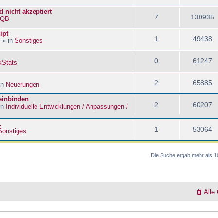
 nicht akzeptiert
7
130935
kQB
ipt
1
49438
 » in
Sonstiges
0
61247
kStats
2
65885
in
Neuerungen
 einbinden
2
60207
in
Individuelle Entwicklungen / Anpassungen /
.
1
53064
Sonstiges
Die Suche ergab mehr als 1
Alle