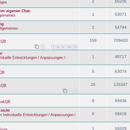
2
66206
iges
 im eigenen Chat.
1
53071
lgemeines
ng
2
54794
llgemeines
158
709403
kQB
1
7
8
9
10
11
…
hr
1
48717
viduelle Entwicklungen / Anpassungen /
.
5
63074
QB
25
126347
kQB
1
2
8
69436
n
wkQB
 nicht
6
59419
in
Individuelle Entwicklungen / Anpassungen /
1
55529
Tools