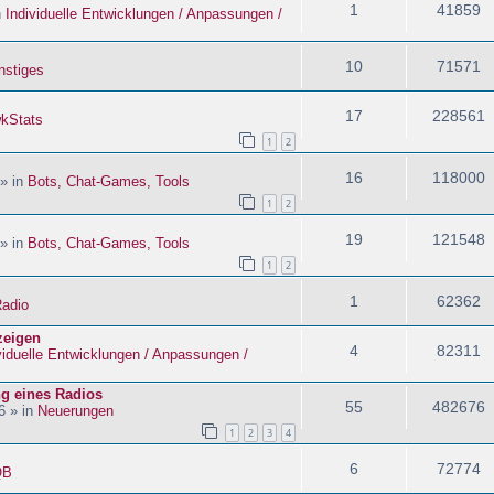
1
41859
n
Individuelle Entwicklungen / Anpassungen /
10
71571
nstiges
17
228561
kStats
1
2
16
118000
 » in
Bots, Chat-Games, Tools
1
2
19
121548
 » in
Bots, Chat-Games, Tools
1
2
1
62362
adio
zeigen
4
82311
viduelle Entwicklungen / Anpassungen /
ng eines Radios
55
482676
6 » in
Neuerungen
1
2
3
4
6
72774
QB