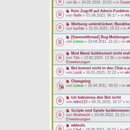
a
i
r
e
von
liz
» 24.01.2024, 10:52 » in
Sonst
g
t
B
u
r
e
e
N
Kein Zugriff auf Admin-Funktion
a
i
r
e
von
Nalle
» 01.08.2023, 06:17 » in
Al
g
t
B
u
r
e
e
N
Werbung unterdrücken; Bezahlu
a
i
r
e
von
luzifair
» 31.01.2023, 19:23 » in
A
g
t
B
u
r
e
e
N
[Sammelthread] Bug-Meldungen
a
i
r
e
von
Linus
» 23.04.2011, 11:22 » in
w
g
t
B
u
r
e
e
N
Mod Menü funktioniert nicht me
a
i
r
e
von
Tilo
» 12.02.2023, 13:36 » in
Indi
g
t
B
u
Erweiterungen
r
e
e
a
i
N
Bot kommt nicht in den Chat u.a
r
g
t
e
von
Lordi
» 16.01.2023, 22:22 » in
wk
B
r
u
e
a
e
N
Changelog
i
g
r
e
von
Linus
» 26.04.2011, 00:52 » in
w
t
B
u
r
e
e
a
N
Ich bekomme den Bot nicht
i
r
g
e
von
bilbo123
» 05.01.2015, 16:17 » i
t
B
u
r
e
e
N
Scripts und Spiele funktionieren
a
i
r
e
von
Moehre24
» 14.09.2022, 21:23 » 
g
t
B
u
Erweiterungen
r
e
e
a
N
wktools
i
r
g
e
von
Chef
» 18.08.2022, 16:22 » in
wk