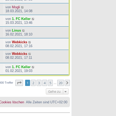
von
Mogli
18.03.2021, 14:08
von
1. FC Keller
15.03.2021, 13:46
von
Linus
16.02.2021, 18:10
von
Webkicks
08.02.2021, 17:16
von
Webkicks
08.02.2021, 17:11
von
1. FC Keller
01.02.2021, 19:03
Seite
1
von
20
1
2
3
4
5
20
Nächste
000 Treffer
…
Gehe zu
 Cookies löschen
Alle Zeiten sind
UTC+02:00