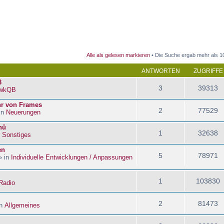
 Suche
Alle als gelesen markieren
• Die Suche ergab mehr als 1
ANTWORTEN
ZUGRIFFE
3
3
39313
wkQB
hr von Frames
2
77529
in
Neuerungen
nü
1
32638
n
Sonstiges
en
5
78971
» in
Individuelle Entwicklungen / Anpassungen
1
103830
Radio
2
81473
in
Allgemeines