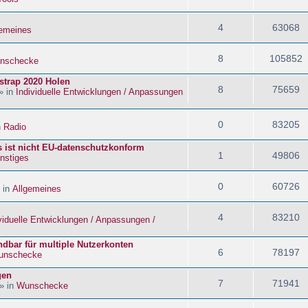
4
63068
gemeines
8
105852
nschecke
strap 2020 Holen
8
75659
» in
Individuelle Entwicklungen / Anpassungen
0
83205
n
Radio
s ist nicht EU-datenschutzkonform
1
49806
nstiges
0
60726
 in
Allgemeines
4
83210
viduelle Entwicklungen / Anpassungen /
dbar für multiple Nutzerkonten
6
78197
unschecke
gen
7
71941
» in
Wunschecke