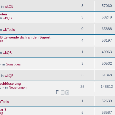
3
57060
 in
wkQB
orten
3
58249
in
wkQB
0
65888
in
wkTools
! Bitte wende dich an den Suport
4
58197
QB
1
49963
in
wkQB
3
50532
» in
Sonstiges
5
61348
 in
wkQB
schlüsselung
25
148812
8 » in
Neuerungen
1
2
1
52639
kTools
ar ?
5
58587
QB