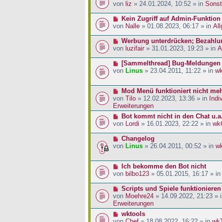
a
i
r
e
von
liz
» 24.01.2024, 10:52 » in
Sonst
g
t
B
u
r
e
e
N
Kein Zugriff auf Admin-Funktion
a
i
r
e
von
Nalle
» 01.08.2023, 06:17 » in
Al
g
t
B
u
r
e
e
N
Werbung unterdrücken; Bezahlu
a
i
r
e
von
luzifair
» 31.01.2023, 19:23 » in
A
g
t
B
u
r
e
e
N
[Sammelthread] Bug-Meldungen
a
i
r
e
von
Linus
» 23.04.2011, 11:22 » in
w
g
t
B
u
r
e
e
N
Mod Menü funktioniert nicht me
a
i
r
e
von
Tilo
» 12.02.2023, 13:36 » in
Indi
g
t
B
u
Erweiterungen
r
e
e
a
i
N
Bot kommt nicht in den Chat u.a
r
g
t
e
von
Lordi
» 16.01.2023, 22:22 » in
wk
B
r
u
e
a
e
N
Changelog
i
g
r
e
von
Linus
» 26.04.2011, 00:52 » in
w
t
B
u
r
e
e
a
N
Ich bekomme den Bot nicht
i
r
g
e
von
bilbo123
» 05.01.2015, 16:17 » i
t
B
u
r
e
e
N
Scripts und Spiele funktionieren
a
i
r
e
von
Moehre24
» 14.09.2022, 21:23 » 
g
t
B
u
Erweiterungen
r
e
e
a
N
wktools
i
r
g
e
von
Chef
» 18.08.2022, 16:22 » in
wk