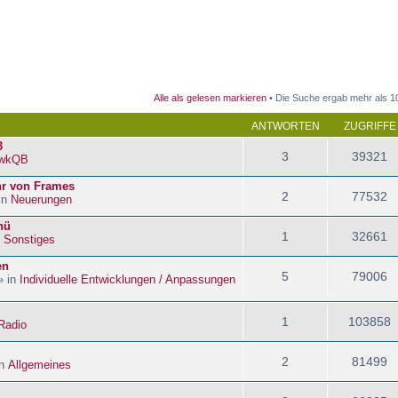
 Suche
Alle als gelesen markieren
• Die Suche ergab mehr als 1
ANTWORTEN
ZUGRIFFE
3
3
39321
wkQB
hr von Frames
2
77532
in
Neuerungen
nü
1
32661
n
Sonstiges
en
5
79006
» in
Individuelle Entwicklungen / Anpassungen
1
103858
Radio
2
81499
in
Allgemeines