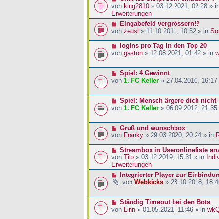
a
i
r
e
von
king2810
» 03.12.2021, 02:28 » i
g
t
B
u
Erweiterungen
r
e
e
N
Eingabefeld vergrössern!?
a
i
r
e
von
zeusl
» 11.10.2011, 10:52 » in
So
g
t
B
u
r
e
e
N
logins pro Tag in den Top 20
a
i
r
e
von
gaston
» 12.08.2021, 01:42 » in
w
g
t
B
u
r
e
e
a
N
Spiel: 4 Gewinnt
i
r
g
e
von
1. FC Keller
» 27.04.2010, 16:17
t
B
u
r
e
e
a
i
N
Spiel: Mensch ärgere dich nicht
r
g
t
e
von
1. FC Keller
» 06.09.2012, 21:35
B
r
u
e
a
e
i
g
N
Gruß und wunschbox
r
t
e
von
Franky
» 29.03.2020, 20:24 » in
R
B
r
u
e
a
e
N
Streambox in Useronlineliste an
i
g
r
e
von
Tilo
» 03.12.2019, 15:31 » in
Indi
t
B
u
Erweiterungen
r
e
e
a
N
Integrierter Player zur Einbindu
i
r
g
e
von
Webkicks
» 23.10.2018, 18:4
t
B
u
r
e
e
a
i
N
Ständig Timeout bei den Bots
r
g
t
e
von
Linn
» 01.05.2021, 11:46 » in
wk
B
r
u
e