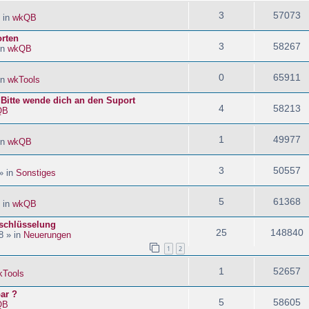
3
57073
 in
wkQB
orten
3
58267
in
wkQB
0
65911
in
wkTools
! Bitte wende dich an den Suport
4
58213
QB
1
49977
in
wkQB
3
50557
» in
Sonstiges
5
61368
 in
wkQB
schlüsselung
25
148840
8 » in
Neuerungen
1
2
1
52657
kTools
ar ?
5
58605
QB