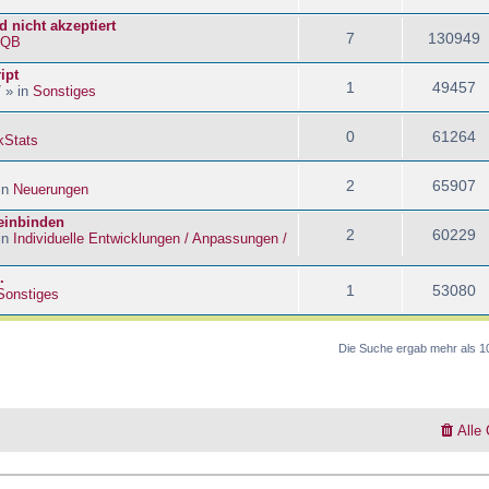
 nicht akzeptiert
7
130949
kQB
ipt
1
49457
 » in
Sonstiges
0
61264
kStats
2
65907
in
Neuerungen
 einbinden
2
60229
in
Individuelle Entwicklungen / Anpassungen /
.
1
53080
Sonstiges
Die Suche ergab mehr als 1
Alle