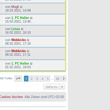
von
Mogli
18.03.2021, 14:08
von
1. FC Keller
15.03.2021, 13:46
von
Linus
16.02.2021, 18:10
von
Webkicks
08.02.2021, 17:16
von
Webkicks
08.02.2021, 17:11
von
1. FC Keller
01.02.2021, 19:03
Seite
1
von
20
1
2
3
4
5
20
Nächste
000 Treffer
…
Gehe zu
 Cookies löschen
Alle Zeiten sind
UTC+02:00