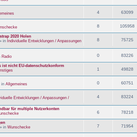
4
63099
gemeines
8
105958
nschecke
strap 2020 Holen
8
75725
» in
Individuelle Entwicklungen / Anpassungen
0
83226
n
Radio
s ist nicht EU-datenschutzkonform
1
49828
nstiges
0
60751
 in
Allgemeines
4
83224
viduelle Entwicklungen / Anpassungen /
dbar für multiple Nutzerkonten
6
78218
unschecke
gen
7
71954
» in
Wunschecke