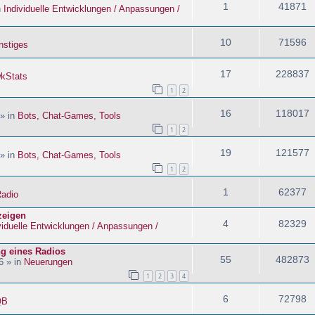
1
41871
n
Individuelle Entwicklungen / Anpassungen /
10
71596
nstiges
17
228837
kStats
1
2
16
118017
 » in
Bots, Chat-Games, Tools
1
2
19
121577
 » in
Bots, Chat-Games, Tools
1
2
1
62377
adio
zeigen
4
82329
viduelle Entwicklungen / Anpassungen /
ng eines Radios
55
482873
6 » in
Neuerungen
1
2
3
4
6
72798
QB