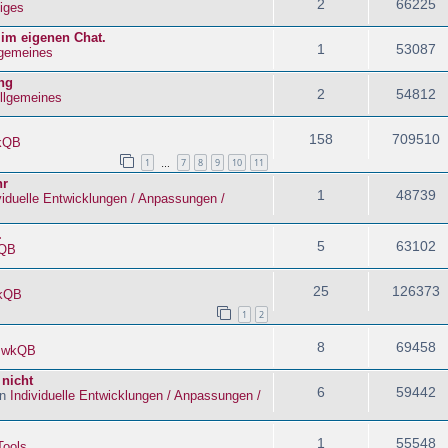
2
66225
iges
 im eigenen Chat.
1
53087
lgemeines
ng
2
54812
llgemeines
158
709510
kQB
1
7
8
9
10
11
…
hr
1
48739
viduelle Entwicklungen / Anpassungen /
.
5
63102
QB
25
126373
kQB
1
2
8
69458
n
wkQB
 nicht
6
59442
in
Individuelle Entwicklungen / Anpassungen /
1
55548
Tools