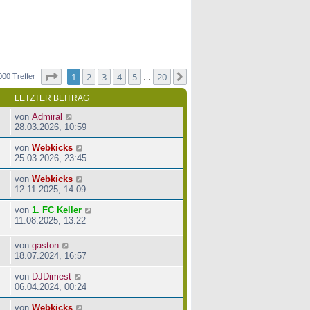
Seite
1
von
20
1
2
3
4
5
20
Nächste
000 Treffer
…
LETZTER BEITRAG
von
Admiral
28.03.2026, 10:59
von
Webkicks
25.03.2026, 23:45
von
Webkicks
12.11.2025, 14:09
von
1. FC Keller
11.08.2025, 13:22
von
gaston
18.07.2024, 16:57
von
DJDimest
06.04.2024, 00:24
von
Webkicks