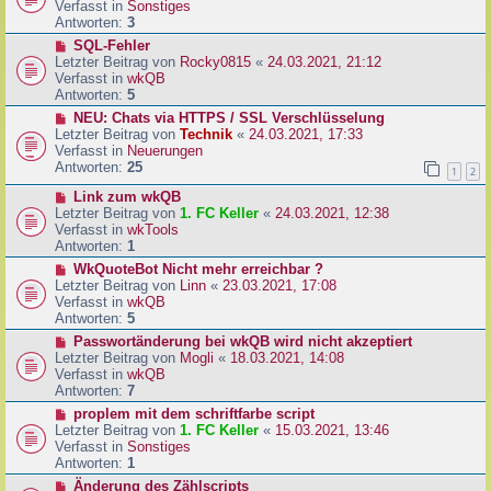
u
Verfasst in
Sonstiges
i
e
Antworten:
3
t
r
N
SQL-Fehler
r
B
e
Letzter Beitrag von
Rocky0815
«
24.03.2021, 21:12
a
e
u
Verfasst in
wkQB
g
i
e
Antworten:
5
t
r
N
NEU: Chats via HTTPS / SSL Verschlüsselung
r
B
e
Letzter Beitrag von
Technik
«
24.03.2021, 17:33
a
e
u
Verfasst in
Neuerungen
g
i
e
Antworten:
25
1
2
t
r
r
N
Link zum wkQB
B
a
e
Letzter Beitrag von
1. FC Keller
«
24.03.2021, 12:38
e
g
u
Verfasst in
wkTools
i
e
Antworten:
1
t
r
r
N
WkQuoteBot Nicht mehr erreichbar ?
B
a
e
Letzter Beitrag von
Linn
«
23.03.2021, 17:08
e
g
u
Verfasst in
wkQB
i
e
Antworten:
5
t
r
N
Passwortänderung bei wkQB wird nicht akzeptiert
r
B
e
Letzter Beitrag von
Mogli
«
18.03.2021, 14:08
a
e
u
Verfasst in
wkQB
g
i
e
Antworten:
7
t
r
N
proplem mit dem schriftfarbe script
r
B
e
Letzter Beitrag von
1. FC Keller
«
15.03.2021, 13:46
a
e
u
Verfasst in
Sonstiges
g
i
e
Antworten:
1
t
r
N
Änderung des Zählscripts
r