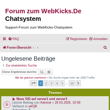
Forum zum WebKicks.De
Chatsystem
Support-Forum zum WebKicks-Chatsystem
FAQ
Registrieren
Anmelden
S
Foren-Übersicht
u
Ungelesene Beiträge
c
Zur erweiterten Suche
h
Suche
Erweiterte Suche
e
Alle als gelesen markieren
• Die Suche ergab mehr als 1000 Treffer
Seite
1
von
20
1
2
3
4
5
20
Nächste
…
Themen
N
Neue SID auf server1 und server3
e
Letzter Beitrag von
Admiral
«
28.03.2026, 10:59
u
Verfasst in
wkQB
e
Antworten:
3