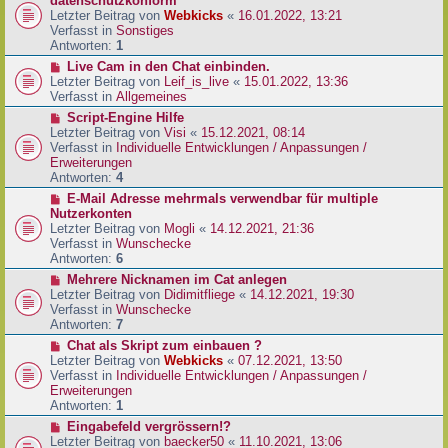
datenschutzkonform
a
B
u
Letzter Beitrag von
Webkicks
«
16.01.2022, 13:21
g
e
e
Verfasst in
Sonstiges
i
r
Antworten:
1
t
B
N
Live Cam in den Chat einbinden.
r
e
e
Letzter Beitrag von
Leif_is_live
«
15.01.2022, 13:36
a
i
u
Verfasst in
Allgemeines
g
t
e
N
Script-Engine Hilfe
r
r
e
Letzter Beitrag von
Visi
«
15.12.2021, 08:14
a
B
u
Verfasst in
Individuelle Entwicklungen / Anpassungen /
g
e
e
Erweiterungen
i
r
Antworten:
4
t
B
N
E-Mail Adresse mehrmals verwendbar für multiple
r
e
e
Nutzerkonten
a
i
u
Letzter Beitrag von
Mogli
«
14.12.2021, 21:36
g
t
e
Verfasst in
Wunschecke
r
r
Antworten:
6
a
B
N
Mehrere Nicknamen im Cat anlegen
g
e
e
Letzter Beitrag von
Didimitfliege
«
14.12.2021, 19:30
i
u
Verfasst in
Wunschecke
t
e
Antworten:
7
r
r
N
Chat als Skript zum einbauen ?
a
B
e
Letzter Beitrag von
Webkicks
«
07.12.2021, 13:50
g
e
u
Verfasst in
Individuelle Entwicklungen / Anpassungen /
i
e
Erweiterungen
t
r
Antworten:
1
r
B
N
Eingabefeld vergrössern!?
a
e
e
Letzter Beitrag von
baecker50
«
11.10.2021, 13:06
g