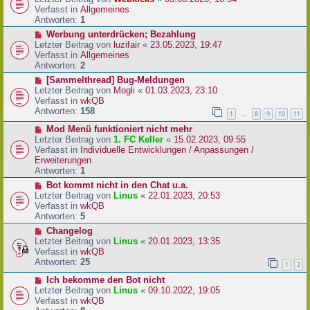
a
e
u
Verfasst in
Allgemeines
g
i
e
Antworten:
1
t
r
N
Werbung unterdrücken; Bezahlung
r
B
e
Letzter Beitrag von
luzifair
«
23.05.2023, 19:47
a
e
u
Verfasst in
Allgemeines
g
i
e
Antworten:
2
t
r
N
[Sammelthread] Bug-Meldungen
r
B
e
Letzter Beitrag von
Mogli
«
01.03.2023, 23:10
a
e
u
Verfasst in
wkQB
g
i
e
Antworten:
158
1
8
9
10
11
…
t
r
r
N
Mod Menü funktioniert nicht mehr
B
a
e
Letzter Beitrag von
1. FC Keller
«
15.02.2023, 09:55
e
g
u
Verfasst in
Individuelle Entwicklungen / Anpassungen /
i
e
Erweiterungen
t
r
Antworten:
1
r
B
a
N
Bot kommt nicht in den Chat u.a.
e
g
e
Letzter Beitrag von
Linus
«
22.01.2023, 20:53
i
u
Verfasst in
wkQB
t
e
Antworten:
5
r
r
N
Changelog
a
B
e
Letzter Beitrag von
Linus
«
20.01.2023, 13:35
g
e
u
Verfasst in
wkQB
i
e
Antworten:
25
1
2
t
r
r
N
Ich bekomme den Bot nicht
B
a
e
Letzter Beitrag von
Linus
«
09.10.2022, 19:05
e
g
u
Verfasst in
wkQB
i