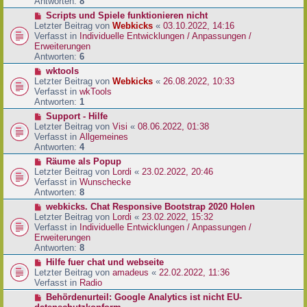
e
Antworten:
8
t
r
r
N
Scripts und Spiele funktionieren nicht
B
a
e
Letzter Beitrag von
Webkicks
«
03.10.2022, 14:16
e
g
u
Verfasst in
Individuelle Entwicklungen / Anpassungen /
i
e
Erweiterungen
t
r
Antworten:
6
r
B
N
wktools
a
e
e
Letzter Beitrag von
Webkicks
«
26.08.2022, 10:33
g
i
u
Verfasst in
wkTools
t
e
Antworten:
1
r
r
N
Support - Hilfe
a
B
e
Letzter Beitrag von
Visi
«
08.06.2022, 01:38
g
e
u
Verfasst in
Allgemeines
i
e
Antworten:
4
t
r
N
Räume als Popup
r
B
e
Letzter Beitrag von
Lordi
«
23.02.2022, 20:46
a
e
u
Verfasst in
Wunschecke
g
i
e
Antworten:
8
t
r
N
webkicks. Chat Responsive Bootstrap 2020 Holen
r
B
e
Letzter Beitrag von
Lordi
«
23.02.2022, 15:32
a
e
u
Verfasst in
Individuelle Entwicklungen / Anpassungen /
g
i
e
Erweiterungen
t
r
Antworten:
8
r
B
N
Hilfe fuer chat und webseite
a
e
e
Letzter Beitrag von
amadeus
«
22.02.2022, 11:36
g
i
u
Verfasst in
Radio
t
e
N
Behördenurteil: Google Analytics ist nicht EU-
r
r
e