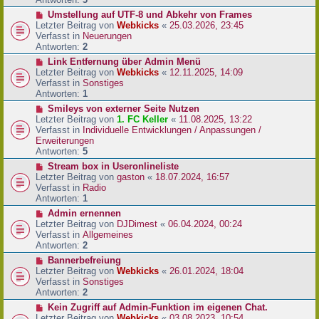
r
N
Umstellung auf UTF-8 und Abkehr von Frames
B
e
Letzter Beitrag von
Webkicks
«
25.03.2026, 23:45
e
u
Verfasst in
Neuerungen
i
e
Antworten:
2
t
r
N
Link Entfernung über Admin Menü
r
B
e
Letzter Beitrag von
Webkicks
«
12.11.2025, 14:09
a
e
u
Verfasst in
Sonstiges
g
i
e
Antworten:
1
t
r
N
Smileys von externer Seite Nutzen
r
B
e
Letzter Beitrag von
1. FC Keller
«
11.08.2025, 13:22
a
e
u
Verfasst in
Individuelle Entwicklungen / Anpassungen /
g
i
e
Erweiterungen
t
r
Antworten:
5
r
B
N
Stream box in Useronlineliste
a
e
e
Letzter Beitrag von
gaston
«
18.07.2024, 16:57
g
i
u
Verfasst in
Radio
t
e
Antworten:
1
r
r
N
Admin ernennen
a
B
e
Letzter Beitrag von
DJDimest
«
06.04.2024, 00:24
g
e
u
Verfasst in
Allgemeines
i
e
Antworten:
2
t
r
N
Bannerbefreiung
r
B
e
Letzter Beitrag von
Webkicks
«
26.01.2024, 18:04
a
e
u
Verfasst in
Sonstiges
g
i
e
Antworten:
2
t
r
N
Kein Zugriff auf Admin-Funktion im eigenen Chat.
r
B
e
Letzter Beitrag von
Webkicks
«
03.08.2023, 10:54