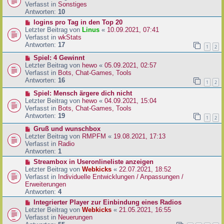
i
u
Verfasst in
Sonstiges
t
e
Antworten:
10
r
r
N
logins pro Tag in den Top 20
a
B
e
Letzter Beitrag von
Linus
«
10.09.2021, 07:41
g
e
u
Verfasst in
wkStats
i
e
Antworten:
17
1
2
t
r
r
N
Spiel: 4 Gewinnt
B
a
e
Letzter Beitrag von
hewo
«
05.09.2021, 02:57
e
g
u
Verfasst in
Bots, Chat-Games, Tools
i
e
Antworten:
16
t
1
2
r
r
N
Spiel: Mensch ärgere dich nicht
B
a
e
Letzter Beitrag von
hewo
«
04.09.2021, 15:04
e
g
u
Verfasst in
Bots, Chat-Games, Tools
i
e
Antworten:
19
t
1
2
r
r
N
Gruß und wunschbox
B
a
e
Letzter Beitrag von
RMPFM
«
19.08.2021, 17:13
e
g
u
Verfasst in
Radio
i
e
Antworten:
1
t
r
r
N
Streambox in Useronlineliste anzeigen
B
a
e
Letzter Beitrag von
Webkicks
«
22.07.2021, 18:52
e
g
u
Verfasst in
Individuelle Entwicklungen / Anpassungen /
i
e
Erweiterungen
t
r
Antworten:
4
r
B
N
Integrierter Player zur Einbindung eines Radios
a
e
e
Letzter Beitrag von
Webkicks
«
21.05.2021, 16:55
g
i
u
Verfasst in
Neuerungen
t