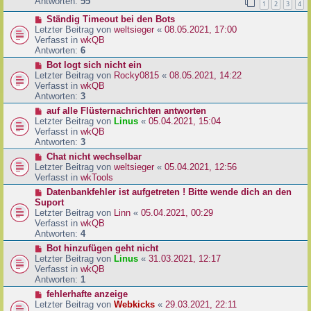
e
Antworten:
55
1
2
3
4
r
r
a
N
Ständig Timeout bei den Bots
B
g
e
Letzter Beitrag von
weltsieger
«
08.05.2021, 17:00
e
u
Verfasst in
wkQB
i
e
Antworten:
6
t
r
r
N
Bot logt sich nicht ein
B
a
e
Letzter Beitrag von
Rocky0815
«
08.05.2021, 14:22
e
g
u
Verfasst in
wkQB
i
e
Antworten:
3
t
r
N
auf alle Flüsternachrichten antworten
r
B
e
Letzter Beitrag von
Linus
«
05.04.2021, 15:04
a
e
u
Verfasst in
wkQB
g
i
e
Antworten:
3
t
r
N
Chat nicht wechselbar
r
B
e
Letzter Beitrag von
weltsieger
«
05.04.2021, 12:56
a
e
u
Verfasst in
wkTools
g
i
e
N
Datenbankfehler ist aufgetreten ! Bitte wende dich an den
t
r
e
Suport
r
B
u
Letzter Beitrag von
Linn
«
05.04.2021, 00:29
a
e
e
Verfasst in
wkQB
g
i
r
Antworten:
4
t
B
N
Bot hinzufügen geht nicht
r
e
e
Letzter Beitrag von
Linus
«
31.03.2021, 12:17
a
i
u
Verfasst in
wkQB
g
t
e
Antworten:
1
r
r
N
fehlerhafte anzeige
a
B
e
Letzter Beitrag von
Webkicks
«
29.03.2021, 22:11
g
e