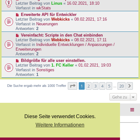
B
e
Letzter Beitrag von
Linus
«
16.02.2021, 18:10
a
e
u
Verfasst in
wkStats
g
i
e
N
Erweiterte API für Entwickler
t
r
e
Letzter Beitrag von
Webkicks
«
08.02.2021, 17:16
r
B
u
Verfasst in
Neuerungen
a
e
e
Antworten:
2
g
i
r
N
Vereinfacht: Scripte in den Chat einbinden
t
B
e
Letzter Beitrag von
Webkicks
«
08.02.2021, 17:11
r
e
u
Verfasst in
Individuelle Entwicklungen / Anpassungen /
a
i
e
Erweiterungen
g
t
r
Antworten:
2
r
B
N
Bildgröße für alle user einstellen.
a
e
e
Letzter Beitrag von
1. FC Keller
«
01.02.2021, 19:03
g
i
u
Verfasst in
Sonstiges
t
e
Antworten:
1
r
r
a
B
Seite
1
von
20
1
2
3
4
5
20
Nä
Die Suche ergab mehr als 1000 Treffer
g
…
e
i
Gehe zu
t
r
a
Foren-Übersicht
g
Diese Seite verwendet Cookies.
Weitere Informationen
Copyright Webkicks.de |
Impressum
|
AGB
|
Datenschutz
Powered by
phpBB
® Forum Software © phpBB Limited
Deutsche Übersetzung durch
phpBB.de