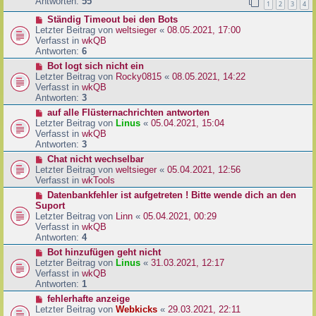
e
Antworten:
55
1
2
3
4
r
r
a
N
Ständig Timeout bei den Bots
B
g
e
Letzter Beitrag von
weltsieger
«
08.05.2021, 17:00
e
u
Verfasst in
wkQB
i
e
Antworten:
6
t
r
r
N
Bot logt sich nicht ein
B
a
e
Letzter Beitrag von
Rocky0815
«
08.05.2021, 14:22
e
g
u
Verfasst in
wkQB
i
e
Antworten:
3
t
r
N
auf alle Flüsternachrichten antworten
r
B
e
Letzter Beitrag von
Linus
«
05.04.2021, 15:04
a
e
u
Verfasst in
wkQB
g
i
e
Antworten:
3
t
r
N
Chat nicht wechselbar
r
B
e
Letzter Beitrag von
weltsieger
«
05.04.2021, 12:56
a
e
u
Verfasst in
wkTools
g
i
e
N
Datenbankfehler ist aufgetreten ! Bitte wende dich an den
t
r
e
Suport
r
B
u
Letzter Beitrag von
Linn
«
05.04.2021, 00:29
a
e
e
Verfasst in
wkQB
g
i
r
Antworten:
4
t
B
N
Bot hinzufügen geht nicht
r
e
e
Letzter Beitrag von
Linus
«
31.03.2021, 12:17
a
i
u
Verfasst in
wkQB
g
t
e
Antworten:
1
r
r
N
fehlerhafte anzeige
a
B
e
Letzter Beitrag von
Webkicks
«
29.03.2021, 22:11
g
e