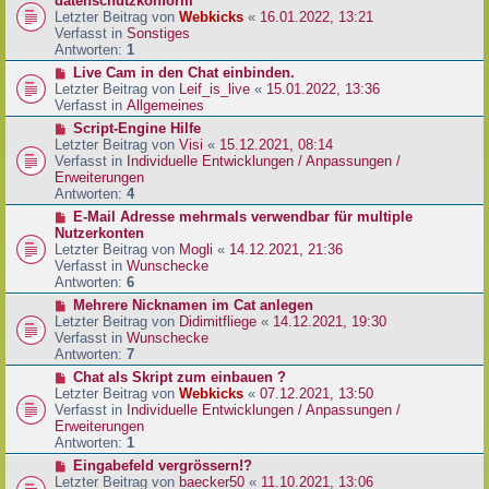
datenschutzkonform
a
B
u
Letzter Beitrag von
Webkicks
«
16.01.2022, 13:21
g
e
e
Verfasst in
Sonstiges
i
r
Antworten:
1
t
B
N
Live Cam in den Chat einbinden.
r
e
e
Letzter Beitrag von
Leif_is_live
«
15.01.2022, 13:36
a
i
u
Verfasst in
Allgemeines
g
t
e
N
Script-Engine Hilfe
r
r
e
Letzter Beitrag von
Visi
«
15.12.2021, 08:14
a
B
u
Verfasst in
Individuelle Entwicklungen / Anpassungen /
g
e
e
Erweiterungen
i
r
Antworten:
4
t
B
N
E-Mail Adresse mehrmals verwendbar für multiple
r
e
e
Nutzerkonten
a
i
u
Letzter Beitrag von
Mogli
«
14.12.2021, 21:36
g
t
e
Verfasst in
Wunschecke
r
r
Antworten:
6
a
B
N
Mehrere Nicknamen im Cat anlegen
g
e
e
Letzter Beitrag von
Didimitfliege
«
14.12.2021, 19:30
i
u
Verfasst in
Wunschecke
t
e
Antworten:
7
r
r
N
Chat als Skript zum einbauen ?
a
B
e
Letzter Beitrag von
Webkicks
«
07.12.2021, 13:50
g
e
u
Verfasst in
Individuelle Entwicklungen / Anpassungen /
i
e
Erweiterungen
t
r
Antworten:
1
r
B
N
Eingabefeld vergrössern!?
a
e
e
Letzter Beitrag von
baecker50
«
11.10.2021, 13:06
g