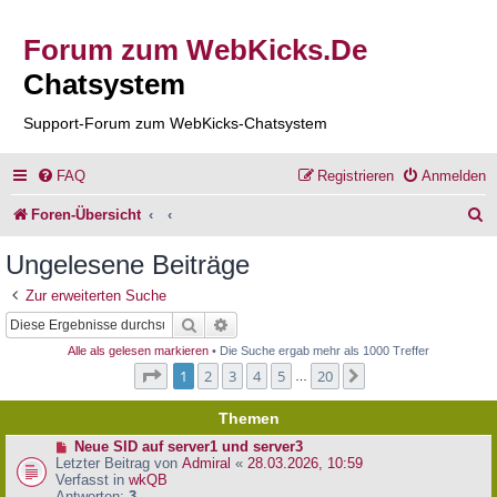
Forum zum WebKicks.De
Chatsystem
Support-Forum zum WebKicks-Chatsystem
FAQ
Registrieren
Anmelden
S
Foren-Übersicht
u
Ungelesene Beiträge
c
Zur erweiterten Suche
h
Suche
Erweiterte Suche
e
Alle als gelesen markieren
• Die Suche ergab mehr als 1000 Treffer
Seite
1
von
20
1
2
3
4
5
20
Nächste
…
Themen
N
Neue SID auf server1 und server3
e
Letzter Beitrag von
Admiral
«
28.03.2026, 10:59
u
Verfasst in
wkQB
e
Antworten:
3