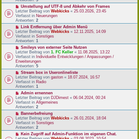
r
N
Umstellung auf UTF-8 und Abkehr von Frames
B
e
Letzter Beitrag von
Webkicks
«
25.03.2026, 23:45
e
u
Verfasst in
Neuerungen
i
e
Antworten:
2
t
r
N
Link Entfernung über Admin Menü
r
B
e
Letzter Beitrag von
Webkicks
«
12.11.2025, 14:09
a
e
u
Verfasst in
Sonstiges
g
i
e
Antworten:
1
t
r
N
Smileys von externer Seite Nutzen
r
B
e
Letzter Beitrag von
1. FC Keller
«
11.08.2025, 13:22
a
e
u
Verfasst in
Individuelle Entwicklungen / Anpassungen /
g
i
e
Erweiterungen
t
r
Antworten:
5
r
B
N
Stream box in Useronlineliste
a
e
e
Letzter Beitrag von
gaston
«
18.07.2024, 16:57
g
i
u
Verfasst in
Radio
t
e
Antworten:
1
r
r
N
Admin ernennen
a
B
e
Letzter Beitrag von
DJDimest
«
06.04.2024, 00:24
g
e
u
Verfasst in
Allgemeines
i
e
Antworten:
2
t
r
N
Bannerbefreiung
r
B
e
Letzter Beitrag von
Webkicks
«
26.01.2024, 18:04
a
e
u
Verfasst in
Sonstiges
g
i
e
Antworten:
2
t
r
N
Kein Zugriff auf Admin-Funktion im eigenen Chat.
r
B
e
Letzter Beitrag von
Webkicks
«
03.08.2023, 10:54