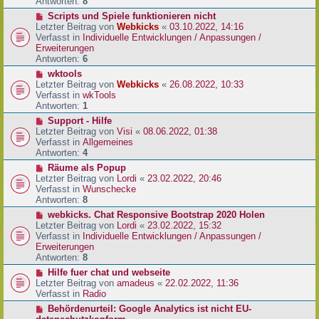
e
Antworten:
8
t
r
r
N
Scripts und Spiele funktionieren nicht
B
a
e
Letzter Beitrag von
Webkicks
«
03.10.2022, 14:16
e
g
u
Verfasst in
Individuelle Entwicklungen / Anpassungen /
i
e
Erweiterungen
t
r
Antworten:
6
r
B
N
wktools
a
e
e
Letzter Beitrag von
Webkicks
«
26.08.2022, 10:33
g
i
u
Verfasst in
wkTools
t
e
Antworten:
1
r
r
N
Support - Hilfe
a
B
e
Letzter Beitrag von
Visi
«
08.06.2022, 01:38
g
e
u
Verfasst in
Allgemeines
i
e
Antworten:
4
t
r
N
Räume als Popup
r
B
e
Letzter Beitrag von
Lordi
«
23.02.2022, 20:46
a
e
u
Verfasst in
Wunschecke
g
i
e
Antworten:
8
t
r
N
webkicks. Chat Responsive Bootstrap 2020 Holen
r
B
e
Letzter Beitrag von
Lordi
«
23.02.2022, 15:32
a
e
u
Verfasst in
Individuelle Entwicklungen / Anpassungen /
g
i
e
Erweiterungen
t
r
Antworten:
8
r
B
N
Hilfe fuer chat und webseite
a
e
e
Letzter Beitrag von
amadeus
«
22.02.2022, 11:36
g
i
u
Verfasst in
Radio
t
e
N
Behördenurteil: Google Analytics ist nicht EU-
r
r
e