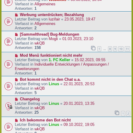
a
e
u
Verfasst in
Allgemeines
g
i
e
Antworten:
1
t
r
N
Werbung unterdrücken; Bezahlung
r
B
e
Letzter Beitrag von
luzifair
«
23.05.2023, 19:47
a
e
u
Verfasst in
Allgemeines
g
i
e
Antworten:
2
t
r
N
[Sammelthread] Bug-Meldungen
r
B
e
Letzter Beitrag von
Mogli
«
01.03.2023, 23:10
a
e
u
Verfasst in
wkQB
g
i
e
Antworten:
158
1
8
9
10
11
…
t
r
r
N
Mod Menü funktioniert nicht mehr
B
a
e
Letzter Beitrag von
1. FC Keller
«
15.02.2023, 09:55
e
g
u
Verfasst in
Individuelle Entwicklungen / Anpassungen /
i
e
Erweiterungen
t
r
Antworten:
1
r
B
a
N
Bot kommt nicht in den Chat u.a.
e
g
e
Letzter Beitrag von
Linus
«
22.01.2023, 20:53
i
u
Verfasst in
wkQB
t
e
Antworten:
5
r
r
N
Changelog
a
B
e
Letzter Beitrag von
Linus
«
20.01.2023, 13:35
g
e
u
Verfasst in
wkQB
i
e
Antworten:
25
1
2
t
r
r
N
Ich bekomme den Bot nicht
B
a
e
Letzter Beitrag von
Linus
«
09.10.2022, 19:05
e
g
u
Verfasst in
wkQB
i