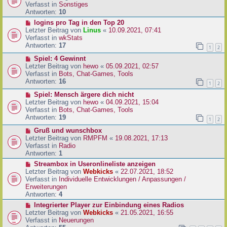
i
u
Verfasst in
Sonstiges
t
e
Antworten:
10
r
r
N
logins pro Tag in den Top 20
a
B
e
Letzter Beitrag von
Linus
«
10.09.2021, 07:41
g
e
u
Verfasst in
wkStats
i
e
Antworten:
17
1
2
t
r
r
N
Spiel: 4 Gewinnt
B
a
e
Letzter Beitrag von
hewo
«
05.09.2021, 02:57
e
g
u
Verfasst in
Bots, Chat-Games, Tools
i
e
Antworten:
16
t
1
2
r
r
N
Spiel: Mensch ärgere dich nicht
B
a
e
Letzter Beitrag von
hewo
«
04.09.2021, 15:04
e
g
u
Verfasst in
Bots, Chat-Games, Tools
i
e
Antworten:
19
t
1
2
r
r
N
Gruß und wunschbox
B
a
e
Letzter Beitrag von
RMPFM
«
19.08.2021, 17:13
e
g
u
Verfasst in
Radio
i
e
Antworten:
1
t
r
r
N
Streambox in Useronlineliste anzeigen
B
a
e
Letzter Beitrag von
Webkicks
«
22.07.2021, 18:52
e
g
u
Verfasst in
Individuelle Entwicklungen / Anpassungen /
i
e
Erweiterungen
t
r
Antworten:
4
r
B
N
Integrierter Player zur Einbindung eines Radios
a
e
e
Letzter Beitrag von
Webkicks
«
21.05.2021, 16:55
g
i
u
Verfasst in
Neuerungen
t