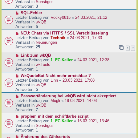
u
Verfasst in
Sonstiges
i
e
Antworten:
3
t
r
N
SQL-Fehler
r
B
e
Letzter Beitrag von
Rocky0815
«
24.03.2021, 21:12
a
e
u
Verfasst in
wkQB
g
i
e
Antworten:
5
t
r
N
NEU: Chats via HTTPS / SSL Verschlüsselung
r
B
e
Letzter Beitrag von
Technik
«
24.03.2021, 17:33
a
e
u
Verfasst in
Neuerungen
g
i
e
Antworten:
25
1
2
t
r
r
N
Link zum wkQB
B
a
e
Letzter Beitrag von
1. FC Keller
«
24.03.2021, 12:38
e
g
u
Verfasst in
wkTools
i
e
Antworten:
1
t
r
r
N
WkQuoteBot Nicht mehr erreichbar ?
B
a
e
Letzter Beitrag von
Linn
«
23.03.2021, 17:08
e
g
u
Verfasst in
wkQB
i
e
Antworten:
5
t
r
N
Passwortänderung bei wkQB wird nicht akzeptiert
r
B
e
Letzter Beitrag von
Mogli
«
18.03.2021, 14:08
a
e
u
Verfasst in
wkQB
g
i
e
Antworten:
7
t
r
N
proplem mit dem schriftfarbe script
r
B
e
Letzter Beitrag von
1. FC Keller
«
15.03.2021, 13:46
a
e
u
Verfasst in
Sonstiges
g
i
e
Antworten:
1
t
r
N
Änderung des Zählscripts
r