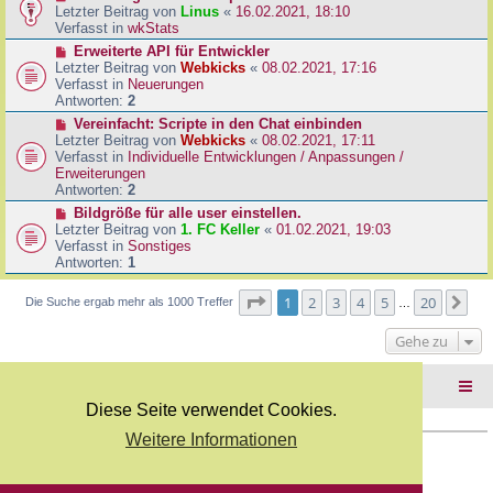
B
e
Letzter Beitrag von
Linus
«
16.02.2021, 18:10
a
e
u
Verfasst in
wkStats
g
i
e
N
Erweiterte API für Entwickler
t
r
e
Letzter Beitrag von
Webkicks
«
08.02.2021, 17:16
r
B
u
Verfasst in
Neuerungen
a
e
e
Antworten:
2
g
i
r
N
Vereinfacht: Scripte in den Chat einbinden
t
B
e
Letzter Beitrag von
Webkicks
«
08.02.2021, 17:11
r
e
u
Verfasst in
Individuelle Entwicklungen / Anpassungen /
a
i
e
Erweiterungen
g
t
r
Antworten:
2
r
B
N
Bildgröße für alle user einstellen.
a
e
e
Letzter Beitrag von
1. FC Keller
«
01.02.2021, 19:03
g
i
u
Verfasst in
Sonstiges
t
e
Antworten:
1
r
r
a
B
Seite
1
von
20
1
2
3
4
5
20
Nä
Die Suche ergab mehr als 1000 Treffer
g
…
e
i
Gehe zu
t
r
a
Foren-Übersicht
g
Diese Seite verwendet Cookies.
Weitere Informationen
Copyright Webkicks.de |
Impressum
|
AGB
|
Datenschutz
Powered by
phpBB
® Forum Software © phpBB Limited
Deutsche Übersetzung durch
phpBB.de