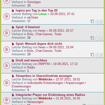
i
u
Verfasst in
Sonstiges
t
e
Antworten:
10
r
r
N
logins pro Tag in den Top 20
a
B
e
Letzter Beitrag von
Linus
«
10.09.2021, 07:41
g
e
u
Verfasst in
wkStats
i
e
Antworten:
17
1
2
t
r
r
N
Spiel: 4 Gewinnt
B
a
e
Letzter Beitrag von
hewo
«
05.09.2021, 02:57
e
g
u
Verfasst in
Bots, Chat-Games, Tools
i
e
Antworten:
16
t
1
2
r
r
N
Spiel: Mensch ärgere dich nicht
B
a
e
Letzter Beitrag von
hewo
«
04.09.2021, 15:04
e
g
u
Verfasst in
Bots, Chat-Games, Tools
i
e
Antworten:
19
t
1
2
r
r
N
Gruß und wunschbox
B
a
e
Letzter Beitrag von
RMPFM
«
19.08.2021, 17:13
e
g
u
Verfasst in
Radio
i
e
Antworten:
1
t
r
r
N
Streambox in Useronlineliste anzeigen
B
a
e
Letzter Beitrag von
Webkicks
«
22.07.2021, 18:52
e
g
u
Verfasst in
Individuelle Entwicklungen / Anpassungen /
i
e
Erweiterungen
t
r
Antworten:
4
r
B
N
Integrierter Player zur Einbindung eines Radios
a
e
e
Letzter Beitrag von
Webkicks
«
21.05.2021, 16:55
g
i
u
Verfasst in
Neuerungen
t