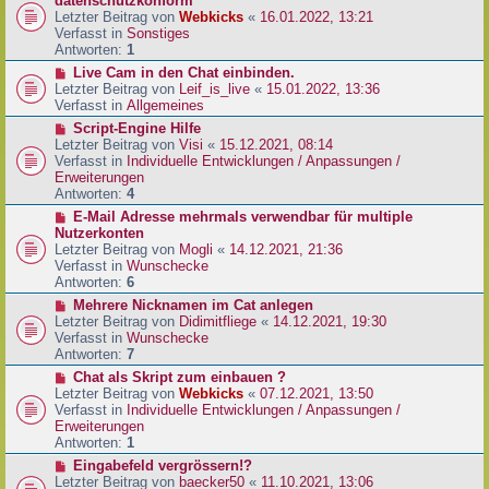
datenschutzkonform
a
B
u
Letzter Beitrag von
Webkicks
«
16.01.2022, 13:21
g
e
e
Verfasst in
Sonstiges
i
r
Antworten:
1
t
B
N
Live Cam in den Chat einbinden.
r
e
e
Letzter Beitrag von
Leif_is_live
«
15.01.2022, 13:36
a
i
u
Verfasst in
Allgemeines
g
t
e
N
Script-Engine Hilfe
r
r
e
Letzter Beitrag von
Visi
«
15.12.2021, 08:14
a
B
u
Verfasst in
Individuelle Entwicklungen / Anpassungen /
g
e
e
Erweiterungen
i
r
Antworten:
4
t
B
N
E-Mail Adresse mehrmals verwendbar für multiple
r
e
e
Nutzerkonten
a
i
u
Letzter Beitrag von
Mogli
«
14.12.2021, 21:36
g
t
e
Verfasst in
Wunschecke
r
r
Antworten:
6
a
B
N
Mehrere Nicknamen im Cat anlegen
g
e
e
Letzter Beitrag von
Didimitfliege
«
14.12.2021, 19:30
i
u
Verfasst in
Wunschecke
t
e
Antworten:
7
r
r
N
Chat als Skript zum einbauen ?
a
B
e
Letzter Beitrag von
Webkicks
«
07.12.2021, 13:50
g
e
u
Verfasst in
Individuelle Entwicklungen / Anpassungen /
i
e
Erweiterungen
t
r
Antworten:
1
r
B
N
Eingabefeld vergrössern!?
a
e
e
Letzter Beitrag von
baecker50
«
11.10.2021, 13:06
g