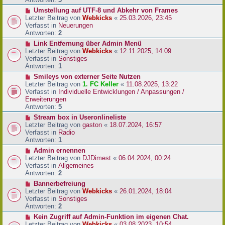
r
N
Umstellung auf UTF-8 und Abkehr von Frames
B
e
Letzter Beitrag von
Webkicks
«
25.03.2026, 23:45
e
u
Verfasst in
Neuerungen
i
e
Antworten:
2
t
r
N
Link Entfernung über Admin Menü
r
B
e
Letzter Beitrag von
Webkicks
«
12.11.2025, 14:09
a
e
u
Verfasst in
Sonstiges
g
i
e
Antworten:
1
t
r
N
Smileys von externer Seite Nutzen
r
B
e
Letzter Beitrag von
1. FC Keller
«
11.08.2025, 13:22
a
e
u
Verfasst in
Individuelle Entwicklungen / Anpassungen /
g
i
e
Erweiterungen
t
r
Antworten:
5
r
B
N
Stream box in Useronlineliste
a
e
e
Letzter Beitrag von
gaston
«
18.07.2024, 16:57
g
i
u
Verfasst in
Radio
t
e
Antworten:
1
r
r
N
Admin ernennen
a
B
e
Letzter Beitrag von
DJDimest
«
06.04.2024, 00:24
g
e
u
Verfasst in
Allgemeines
i
e
Antworten:
2
t
r
N
Bannerbefreiung
r
B
e
Letzter Beitrag von
Webkicks
«
26.01.2024, 18:04
a
e
u
Verfasst in
Sonstiges
g
i
e
Antworten:
2
t
r
N
Kein Zugriff auf Admin-Funktion im eigenen Chat.
r
B
e
Letzter Beitrag von
Webkicks
«
03.08.2023, 10:54