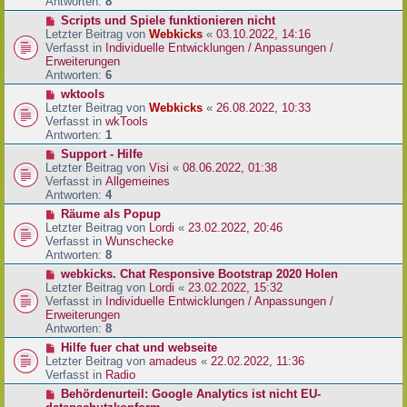
e
Antworten:
8
t
r
r
N
Scripts und Spiele funktionieren nicht
B
a
e
Letzter Beitrag von
Webkicks
«
03.10.2022, 14:16
e
g
u
Verfasst in
Individuelle Entwicklungen / Anpassungen /
i
e
Erweiterungen
t
r
Antworten:
6
r
B
N
wktools
a
e
e
Letzter Beitrag von
Webkicks
«
26.08.2022, 10:33
g
i
u
Verfasst in
wkTools
t
e
Antworten:
1
r
r
N
Support - Hilfe
a
B
e
Letzter Beitrag von
Visi
«
08.06.2022, 01:38
g
e
u
Verfasst in
Allgemeines
i
e
Antworten:
4
t
r
N
Räume als Popup
r
B
e
Letzter Beitrag von
Lordi
«
23.02.2022, 20:46
a
e
u
Verfasst in
Wunschecke
g
i
e
Antworten:
8
t
r
N
webkicks. Chat Responsive Bootstrap 2020 Holen
r
B
e
Letzter Beitrag von
Lordi
«
23.02.2022, 15:32
a
e
u
Verfasst in
Individuelle Entwicklungen / Anpassungen /
g
i
e
Erweiterungen
t
r
Antworten:
8
r
B
N
Hilfe fuer chat und webseite
a
e
e
Letzter Beitrag von
amadeus
«
22.02.2022, 11:36
g
i
u
Verfasst in
Radio
t
e
N
Behördenurteil: Google Analytics ist nicht EU-
r
r
e