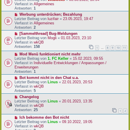
a
e
u
Verfasst in
Allgemeines
g
i
e
Antworten:
1
t
r
N
Werbung unterdrücken; Bezahlung
r
B
e
Letzter Beitrag von
luzifair
«
23.05.2023, 19:47
a
e
u
Verfasst in
Allgemeines
g
i
e
Antworten:
2
t
r
N
[Sammelthread] Bug-Meldungen
r
B
e
Letzter Beitrag von
Mogli
«
01.03.2023, 23:10
a
e
u
Verfasst in
wkQB
g
i
e
Antworten:
158
1
8
9
10
11
…
t
r
r
N
Mod Menü funktioniert nicht mehr
B
a
e
Letzter Beitrag von
1. FC Keller
«
15.02.2023, 09:55
e
g
u
Verfasst in
Individuelle Entwicklungen / Anpassungen /
i
e
Erweiterungen
t
r
Antworten:
1
r
B
a
N
Bot kommt nicht in den Chat u.a.
e
g
e
Letzter Beitrag von
Linus
«
22.01.2023, 20:53
i
u
Verfasst in
wkQB
t
e
Antworten:
5
r
r
N
Changelog
a
B
e
Letzter Beitrag von
Linus
«
20.01.2023, 13:35
g
e
u
Verfasst in
wkQB
i
e
Antworten:
25
1
2
t
r
r
N
Ich bekomme den Bot nicht
B
a
e
Letzter Beitrag von
Linus
«
09.10.2022, 19:05
e
g
u
Verfasst in
wkQB
i