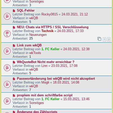
u
Verfasst in
Sonstiges
i
e
Antworten:
3
t
r
N
SQL-Fehler
r
B
e
Letzter Beitrag von
Rocky0815
«
24.03.2021, 21:12
a
e
u
Verfasst in
wkQB
g
i
e
Antworten:
5
t
r
N
NEU: Chats via HTTPS / SSL Verschlüsselung
r
B
e
Letzter Beitrag von
Technik
«
24.03.2021, 17:33
a
e
u
Verfasst in
Neuerungen
g
i
e
Antworten:
25
1
2
t
r
r
N
Link zum wkQB
B
a
e
Letzter Beitrag von
1. FC Keller
«
24.03.2021, 12:38
e
g
u
Verfasst in
wkTools
i
e
Antworten:
1
t
r
r
N
WkQuoteBot Nicht mehr erreichbar ?
B
a
e
Letzter Beitrag von
Linn
«
23.03.2021, 17:08
e
g
u
Verfasst in
wkQB
i
e
Antworten:
5
t
r
N
Passwortänderung bei wkQB wird nicht akzeptiert
r
B
e
Letzter Beitrag von
Mogli
«
18.03.2021, 14:08
a
e
u
Verfasst in
wkQB
g
i
e
Antworten:
7
t
r
N
proplem mit dem schriftfarbe script
r
B
e
Letzter Beitrag von
1. FC Keller
«
15.03.2021, 13:46
a
e
u
Verfasst in
Sonstiges
g
i
e
Antworten:
1
t
r
N
Änderung des Zählscripts
r