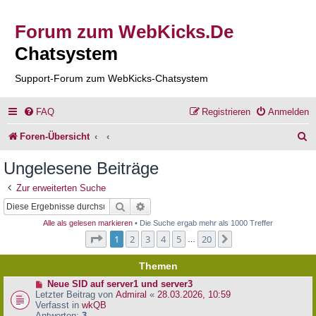
Forum zum WebKicks.De
Chatsystem
Support-Forum zum WebKicks-Chatsystem
FAQ
Registrieren
Anmelden
S
Foren-Übersicht
u
Ungelesene Beiträge
c
Zur erweiterten Suche
h
Suche
Erweiterte Suche
e
Alle als gelesen markieren
• Die Suche ergab mehr als 1000 Treffer
Seite
1
von
20
1
2
3
4
5
20
Nächste
…
Themen
N
Neue SID auf server1 und server3
e
Letzter Beitrag von
Admiral
«
28.03.2026, 10:59
u
Verfasst in
wkQB
e
Antworten:
3