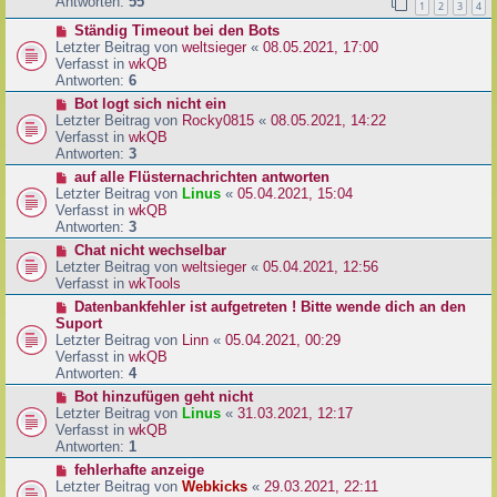
e
Antworten:
55
1
2
3
4
r
r
a
N
Ständig Timeout bei den Bots
B
g
e
Letzter Beitrag von
weltsieger
«
08.05.2021, 17:00
e
u
Verfasst in
wkQB
i
e
Antworten:
6
t
r
r
N
Bot logt sich nicht ein
B
a
e
Letzter Beitrag von
Rocky0815
«
08.05.2021, 14:22
e
g
u
Verfasst in
wkQB
i
e
Antworten:
3
t
r
N
auf alle Flüsternachrichten antworten
r
B
e
Letzter Beitrag von
Linus
«
05.04.2021, 15:04
a
e
u
Verfasst in
wkQB
g
i
e
Antworten:
3
t
r
N
Chat nicht wechselbar
r
B
e
Letzter Beitrag von
weltsieger
«
05.04.2021, 12:56
a
e
u
Verfasst in
wkTools
g
i
e
N
Datenbankfehler ist aufgetreten ! Bitte wende dich an den
t
r
e
Suport
r
B
u
Letzter Beitrag von
Linn
«
05.04.2021, 00:29
a
e
e
Verfasst in
wkQB
g
i
r
Antworten:
4
t
B
N
Bot hinzufügen geht nicht
r
e
e
Letzter Beitrag von
Linus
«
31.03.2021, 12:17
a
i
u
Verfasst in
wkQB
g
t
e
Antworten:
1
r
r
N
fehlerhafte anzeige
a
B
e
Letzter Beitrag von
Webkicks
«
29.03.2021, 22:11
g
e