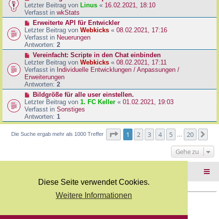
B
e
Letzter Beitrag von
Linus
«
16.02.2021, 18:10
a
e
u
Verfasst in
wkStats
g
i
e
N
Erweiterte API für Entwickler
t
r
e
Letzter Beitrag von
Webkicks
«
08.02.2021, 17:16
r
B
u
Verfasst in
Neuerungen
a
e
e
Antworten:
2
g
i
r
N
Vereinfacht: Scripte in den Chat einbinden
t
B
e
Letzter Beitrag von
Webkicks
«
08.02.2021, 17:11
r
e
u
Verfasst in
Individuelle Entwicklungen / Anpassungen /
a
i
e
Erweiterungen
g
t
r
Antworten:
2
r
B
N
Bildgröße für alle user einstellen.
a
e
e
Letzter Beitrag von
1. FC Keller
«
01.02.2021, 19:03
g
i
u
Verfasst in
Sonstiges
t
e
Antworten:
1
r
r
a
B
Seite
1
von
20
1
2
3
4
5
20
Nä
Die Suche ergab mehr als 1000 Treffer
g
…
e
i
Gehe zu
t
r
a
Foren-Übersicht
g
Diese Seite verwendet Cookies.
Weitere Informationen
Copyright Webkicks.de |
Impressum
|
AGB
|
Datenschutz
Powered by
phpBB
® Forum Software © phpBB Limited
Deutsche Übersetzung durch
phpBB.de