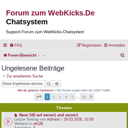
Forum zum WebKicks.De
Chatsystem
Support-Forum zum WebKicks-Chatsystem
FAQ
Registrieren
Anmelden
S
Foren-Übersicht
u
Ungelesene Beiträge
c
Zur erweiterten Suche
h
Suche
Erweiterte Suche
e
Alle als gelesen markieren
• Die Suche ergab mehr als 1000 Treffer
Seite
1
von
20
1
2
3
4
5
20
Nächste
…
Themen
N
Neue SID auf server1 und server3
e
Letzter Beitrag von
Admiral
«
28.03.2026, 10:59
u
Verfasst in
wkQB
e
Antworten:
3