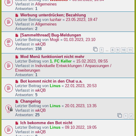
a
e
u
Verfasst in
Allgemeines
g
i
e
Antworten:
1
t
r
N
Werbung unterdrücken; Bezahlung
r
B
e
Letzter Beitrag von
luzifair
«
23.05.2023, 19:47
a
e
u
Verfasst in
Allgemeines
g
i
e
Antworten:
2
t
r
N
[Sammelthread] Bug-Meldungen
r
B
e
Letzter Beitrag von
Mogli
«
01.03.2023, 23:10
a
e
u
Verfasst in
wkQB
g
i
e
Antworten:
158
1
8
9
10
11
…
t
r
r
N
Mod Menü funktioniert nicht mehr
B
a
e
Letzter Beitrag von
1. FC Keller
«
15.02.2023, 09:55
e
g
u
Verfasst in
Individuelle Entwicklungen / Anpassungen /
i
e
Erweiterungen
t
r
Antworten:
1
r
B
a
N
Bot kommt nicht in den Chat u.a.
e
g
e
Letzter Beitrag von
Linus
«
22.01.2023, 20:53
i
u
Verfasst in
wkQB
t
e
Antworten:
5
r
r
N
Changelog
a
B
e
Letzter Beitrag von
Linus
«
20.01.2023, 13:35
g
e
u
Verfasst in
wkQB
i
e
Antworten:
25
1
2
t
r
r
N
Ich bekomme den Bot nicht
B
a
e
Letzter Beitrag von
Linus
«
09.10.2022, 19:05
e
g
u
Verfasst in
wkQB
i