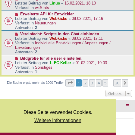
B
e
Letzter Beitrag von
Linus
«
16.02.2021, 18:10
a
e
u
Verfasst in
wkStats
g
i
e
N
Erweiterte API für Entwickler
t
r
e
Letzter Beitrag von
Webkicks
«
08.02.2021, 17:16
r
B
u
Verfasst in
Neuerungen
a
e
e
Antworten:
2
g
i
r
N
Vereinfacht: Scripte in den Chat einbinden
t
B
e
Letzter Beitrag von
Webkicks
«
08.02.2021, 17:11
r
e
u
Verfasst in
Individuelle Entwicklungen / Anpassungen /
a
i
e
Erweiterungen
g
t
r
Antworten:
2
r
B
N
Bildgröße für alle user einstellen.
a
e
e
Letzter Beitrag von
1. FC Keller
«
01.02.2021, 19:03
g
i
u
Verfasst in
Sonstiges
t
e
Antworten:
1
r
r
a
B
Seite
1
von
20
1
2
3
4
5
20
Nä
Die Suche ergab mehr als 1000 Treffer
g
…
e
i
Gehe zu
t
r
a
Foren-Übersicht
g
Diese Seite verwendet Cookies.
Weitere Informationen
Copyright Webkicks.de |
Impressum
|
AGB
|
Datenschutz
Powered by
phpBB
® Forum Software © phpBB Limited
Deutsche Übersetzung durch
phpBB.de