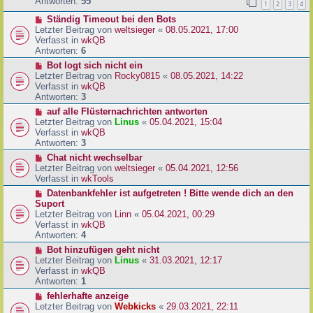
e
Antworten:
55
1
2
3
4
r
r
a
N
Ständig Timeout bei den Bots
B
g
e
Letzter Beitrag von
weltsieger
«
08.05.2021, 17:00
e
u
Verfasst in
wkQB
i
e
Antworten:
6
t
r
r
N
Bot logt sich nicht ein
B
a
e
Letzter Beitrag von
Rocky0815
«
08.05.2021, 14:22
e
g
u
Verfasst in
wkQB
i
e
Antworten:
3
t
r
N
auf alle Flüsternachrichten antworten
r
B
e
Letzter Beitrag von
Linus
«
05.04.2021, 15:04
a
e
u
Verfasst in
wkQB
g
i
e
Antworten:
3
t
r
N
Chat nicht wechselbar
r
B
e
Letzter Beitrag von
weltsieger
«
05.04.2021, 12:56
a
e
u
Verfasst in
wkTools
g
i
e
N
Datenbankfehler ist aufgetreten ! Bitte wende dich an den
t
r
e
Suport
r
B
u
Letzter Beitrag von
Linn
«
05.04.2021, 00:29
a
e
e
Verfasst in
wkQB
g
i
r
Antworten:
4
t
B
N
Bot hinzufügen geht nicht
r
e
e
Letzter Beitrag von
Linus
«
31.03.2021, 12:17
a
i
u
Verfasst in
wkQB
g
t
e
Antworten:
1
r
r
N
fehlerhafte anzeige
a
B
e
Letzter Beitrag von
Webkicks
«
29.03.2021, 22:11
g
e