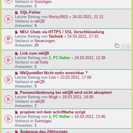
u
Verfasst in
Sonstiges
i
e
Antworten:
3
t
r
N
SQL-Fehler
r
B
e
Letzter Beitrag von
Rocky0815
«
24.03.2021, 21:12
a
e
u
Verfasst in
wkQB
g
i
e
Antworten:
5
t
r
N
NEU: Chats via HTTPS / SSL Verschlüsselung
r
B
e
Letzter Beitrag von
Technik
«
24.03.2021, 17:33
a
e
u
Verfasst in
Neuerungen
g
i
e
Antworten:
25
1
2
t
r
r
N
Link zum wkQB
B
a
e
Letzter Beitrag von
1. FC Keller
«
24.03.2021, 12:38
e
g
u
Verfasst in
wkTools
i
e
Antworten:
1
t
r
r
N
WkQuoteBot Nicht mehr erreichbar ?
B
a
e
Letzter Beitrag von
Linn
«
23.03.2021, 17:08
e
g
u
Verfasst in
wkQB
i
e
Antworten:
5
t
r
N
Passwortänderung bei wkQB wird nicht akzeptiert
r
B
e
Letzter Beitrag von
Mogli
«
18.03.2021, 14:08
a
e
u
Verfasst in
wkQB
g
i
e
Antworten:
7
t
r
N
proplem mit dem schriftfarbe script
r
B
e
Letzter Beitrag von
1. FC Keller
«
15.03.2021, 13:46
a
e
u
Verfasst in
Sonstiges
g
i
e
Antworten:
1
t
r
N
Änderung des Zählscripts
r