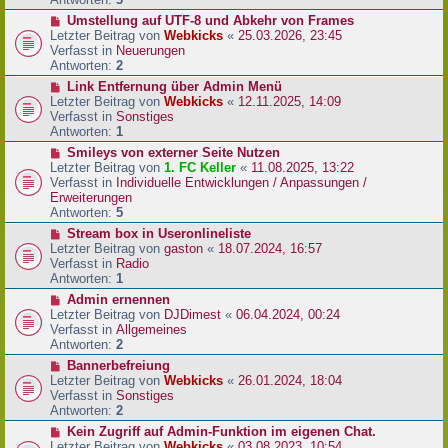
r
N
Umstellung auf UTF-8 und Abkehr von Frames
B
e
Letzter Beitrag von
Webkicks
«
25.03.2026, 23:45
e
u
Verfasst in
Neuerungen
i
e
Antworten:
2
t
r
N
Link Entfernung über Admin Menü
r
B
e
Letzter Beitrag von
Webkicks
«
12.11.2025, 14:09
a
e
u
Verfasst in
Sonstiges
g
i
e
Antworten:
1
t
r
N
Smileys von externer Seite Nutzen
r
B
e
Letzter Beitrag von
1. FC Keller
«
11.08.2025, 13:22
a
e
u
Verfasst in
Individuelle Entwicklungen / Anpassungen /
g
i
e
Erweiterungen
t
r
Antworten:
5
r
B
N
Stream box in Useronlineliste
a
e
e
Letzter Beitrag von
gaston
«
18.07.2024, 16:57
g
i
u
Verfasst in
Radio
t
e
Antworten:
1
r
r
N
Admin ernennen
a
B
e
Letzter Beitrag von
DJDimest
«
06.04.2024, 00:24
g
e
u
Verfasst in
Allgemeines
i
e
Antworten:
2
t
r
N
Bannerbefreiung
r
B
e
Letzter Beitrag von
Webkicks
«
26.01.2024, 18:04
a
e
u
Verfasst in
Sonstiges
g
i
e
Antworten:
2
t
r
N
Kein Zugriff auf Admin-Funktion im eigenen Chat.
r
B
e
Letzter Beitrag von
Webkicks
«
03.08.2023, 10:54