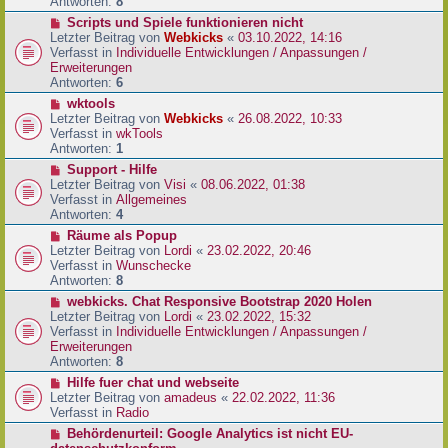
e
Antworten:
8
t
r
r
N
Scripts und Spiele funktionieren nicht
B
a
e
Letzter Beitrag von
Webkicks
«
03.10.2022, 14:16
e
g
u
Verfasst in
Individuelle Entwicklungen / Anpassungen /
i
e
Erweiterungen
t
r
Antworten:
6
r
B
N
wktools
a
e
e
Letzter Beitrag von
Webkicks
«
26.08.2022, 10:33
g
i
u
Verfasst in
wkTools
t
e
Antworten:
1
r
r
N
Support - Hilfe
a
B
e
Letzter Beitrag von
Visi
«
08.06.2022, 01:38
g
e
u
Verfasst in
Allgemeines
i
e
Antworten:
4
t
r
N
Räume als Popup
r
B
e
Letzter Beitrag von
Lordi
«
23.02.2022, 20:46
a
e
u
Verfasst in
Wunschecke
g
i
e
Antworten:
8
t
r
N
webkicks. Chat Responsive Bootstrap 2020 Holen
r
B
e
Letzter Beitrag von
Lordi
«
23.02.2022, 15:32
a
e
u
Verfasst in
Individuelle Entwicklungen / Anpassungen /
g
i
e
Erweiterungen
t
r
Antworten:
8
r
B
N
Hilfe fuer chat und webseite
a
e
e
Letzter Beitrag von
amadeus
«
22.02.2022, 11:36
g
i
u
Verfasst in
Radio
t
e
N
Behördenurteil: Google Analytics ist nicht EU-
r
r
e