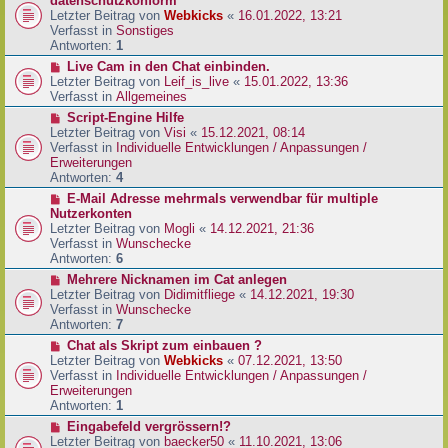
datenschutzkonform
a
B
u
Letzter Beitrag von
Webkicks
«
16.01.2022, 13:21
g
e
e
Verfasst in
Sonstiges
i
r
Antworten:
1
t
B
N
Live Cam in den Chat einbinden.
r
e
e
Letzter Beitrag von
Leif_is_live
«
15.01.2022, 13:36
a
i
u
Verfasst in
Allgemeines
g
t
e
N
Script-Engine Hilfe
r
r
e
Letzter Beitrag von
Visi
«
15.12.2021, 08:14
a
B
u
Verfasst in
Individuelle Entwicklungen / Anpassungen /
g
e
e
Erweiterungen
i
r
Antworten:
4
t
B
N
E-Mail Adresse mehrmals verwendbar für multiple
r
e
e
Nutzerkonten
a
i
u
Letzter Beitrag von
Mogli
«
14.12.2021, 21:36
g
t
e
Verfasst in
Wunschecke
r
r
Antworten:
6
a
B
N
Mehrere Nicknamen im Cat anlegen
g
e
e
Letzter Beitrag von
Didimitfliege
«
14.12.2021, 19:30
i
u
Verfasst in
Wunschecke
t
e
Antworten:
7
r
r
N
Chat als Skript zum einbauen ?
a
B
e
Letzter Beitrag von
Webkicks
«
07.12.2021, 13:50
g
e
u
Verfasst in
Individuelle Entwicklungen / Anpassungen /
i
e
Erweiterungen
t
r
Antworten:
1
r
B
N
Eingabefeld vergrössern!?
a
e
e
Letzter Beitrag von
baecker50
«
11.10.2021, 13:06
g