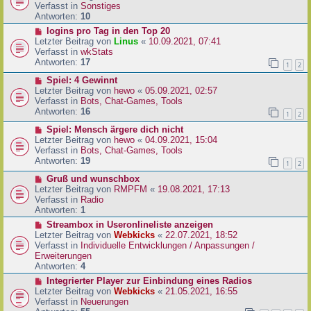
i
u
Verfasst in
Sonstiges
t
e
Antworten:
10
r
r
N
logins pro Tag in den Top 20
a
B
e
Letzter Beitrag von
Linus
«
10.09.2021, 07:41
g
e
u
Verfasst in
wkStats
i
e
Antworten:
17
1
2
t
r
r
N
Spiel: 4 Gewinnt
B
a
e
Letzter Beitrag von
hewo
«
05.09.2021, 02:57
e
g
u
Verfasst in
Bots, Chat-Games, Tools
i
e
Antworten:
16
t
1
2
r
r
N
Spiel: Mensch ärgere dich nicht
B
a
e
Letzter Beitrag von
hewo
«
04.09.2021, 15:04
e
g
u
Verfasst in
Bots, Chat-Games, Tools
i
e
Antworten:
19
t
1
2
r
r
N
Gruß und wunschbox
B
a
e
Letzter Beitrag von
RMPFM
«
19.08.2021, 17:13
e
g
u
Verfasst in
Radio
i
e
Antworten:
1
t
r
r
N
Streambox in Useronlineliste anzeigen
B
a
e
Letzter Beitrag von
Webkicks
«
22.07.2021, 18:52
e
g
u
Verfasst in
Individuelle Entwicklungen / Anpassungen /
i
e
Erweiterungen
t
r
Antworten:
4
r
B
N
Integrierter Player zur Einbindung eines Radios
a
e
e
Letzter Beitrag von
Webkicks
«
21.05.2021, 16:55
g
i
u
Verfasst in
Neuerungen
t