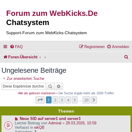
Forum zum WebKicks.De
Chatsystem
Support-Forum zum WebKicks-Chatsystem
FAQ
Registrieren
Anmelden
S
Foren-Übersicht
u
Ungelesene Beiträge
c
Zur erweiterten Suche
h
Suche
Erweiterte Suche
e
Alle als gelesen markieren
• Die Suche ergab mehr als 1000 Treffer
Seite
1
von
20
1
2
3
4
5
20
Nächste
…
Themen
N
Neue SID auf server1 und server3
e
Letzter Beitrag von
Admiral
«
28.03.2026, 10:59
u
Verfasst in
wkQB
e
Antworten:
3