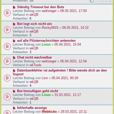
e
Antworten:
55
1
2
3
4
r
r
a
N
Ständig Timeout bei den Bots
B
g
e
Letzter Beitrag von
weltsieger
«
08.05.2021, 17:00
e
u
Verfasst in
wkQB
i
e
Antworten:
6
t
r
r
N
Bot logt sich nicht ein
B
a
e
Letzter Beitrag von
Rocky0815
«
08.05.2021, 14:22
e
g
u
Verfasst in
wkQB
i
e
Antworten:
3
t
r
N
auf alle Flüsternachrichten antworten
r
B
e
Letzter Beitrag von
Linus
«
05.04.2021, 15:04
a
e
u
Verfasst in
wkQB
g
i
e
Antworten:
3
t
r
N
Chat nicht wechselbar
r
B
e
Letzter Beitrag von
weltsieger
«
05.04.2021, 12:56
a
e
u
Verfasst in
wkTools
g
i
e
N
Datenbankfehler ist aufgetreten ! Bitte wende dich an den
t
r
e
Suport
r
B
u
Letzter Beitrag von
Linn
«
05.04.2021, 00:29
a
e
e
Verfasst in
wkQB
g
i
r
Antworten:
4
t
B
N
Bot hinzufügen geht nicht
r
e
e
Letzter Beitrag von
Linus
«
31.03.2021, 12:17
a
i
u
Verfasst in
wkQB
g
t
e
Antworten:
1
r
r
N
fehlerhafte anzeige
a
B
e
Letzter Beitrag von
Webkicks
«
29.03.2021, 22:11
g
e