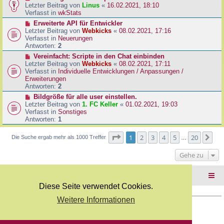
B
e
Letzter Beitrag von
Linus
«
16.02.2021, 18:10
a
e
u
Verfasst in
wkStats
g
i
e
N
Erweiterte API für Entwickler
t
r
e
Letzter Beitrag von
Webkicks
«
08.02.2021, 17:16
r
B
u
Verfasst in
Neuerungen
a
e
e
Antworten:
2
g
i
r
N
Vereinfacht: Scripte in den Chat einbinden
t
B
e
Letzter Beitrag von
Webkicks
«
08.02.2021, 17:11
r
e
u
Verfasst in
Individuelle Entwicklungen / Anpassungen /
a
i
e
Erweiterungen
g
t
r
Antworten:
2
r
B
N
Bildgröße für alle user einstellen.
a
e
e
Letzter Beitrag von
1. FC Keller
«
01.02.2021, 19:03
g
i
u
Verfasst in
Sonstiges
t
e
Antworten:
1
r
r
a
B
Seite
1
von
20
1
2
3
4
5
20
Nä
Die Suche ergab mehr als 1000 Treffer
g
…
e
i
Gehe zu
t
r
a
Foren-Übersicht
g
Diese Seite verwendet Cookies.
Weitere Informationen
Copyright Webkicks.de |
Impressum
|
AGB
|
Datenschutz
Powered by
phpBB
® Forum Software © phpBB Limited
Deutsche Übersetzung durch
phpBB.de