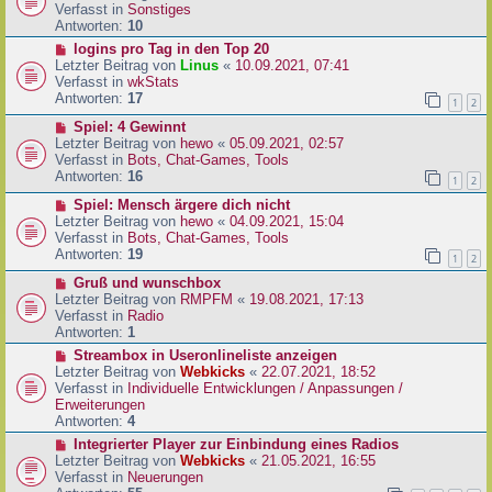
i
u
Verfasst in
Sonstiges
t
e
Antworten:
10
r
r
N
logins pro Tag in den Top 20
a
B
e
Letzter Beitrag von
Linus
«
10.09.2021, 07:41
g
e
u
Verfasst in
wkStats
i
e
Antworten:
17
1
2
t
r
r
N
Spiel: 4 Gewinnt
B
a
e
Letzter Beitrag von
hewo
«
05.09.2021, 02:57
e
g
u
Verfasst in
Bots, Chat-Games, Tools
i
e
Antworten:
16
t
1
2
r
r
N
Spiel: Mensch ärgere dich nicht
B
a
e
Letzter Beitrag von
hewo
«
04.09.2021, 15:04
e
g
u
Verfasst in
Bots, Chat-Games, Tools
i
e
Antworten:
19
t
1
2
r
r
N
Gruß und wunschbox
B
a
e
Letzter Beitrag von
RMPFM
«
19.08.2021, 17:13
e
g
u
Verfasst in
Radio
i
e
Antworten:
1
t
r
r
N
Streambox in Useronlineliste anzeigen
B
a
e
Letzter Beitrag von
Webkicks
«
22.07.2021, 18:52
e
g
u
Verfasst in
Individuelle Entwicklungen / Anpassungen /
i
e
Erweiterungen
t
r
Antworten:
4
r
B
N
Integrierter Player zur Einbindung eines Radios
a
e
e
Letzter Beitrag von
Webkicks
«
21.05.2021, 16:55
g
i
u
Verfasst in
Neuerungen
t