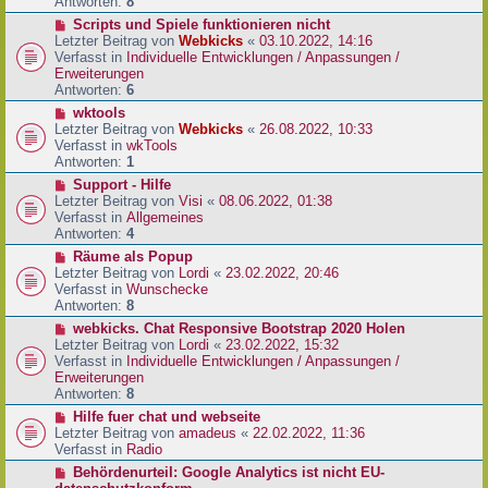
e
Antworten:
8
t
r
r
N
Scripts und Spiele funktionieren nicht
B
a
e
Letzter Beitrag von
Webkicks
«
03.10.2022, 14:16
e
g
u
Verfasst in
Individuelle Entwicklungen / Anpassungen /
i
e
Erweiterungen
t
r
Antworten:
6
r
B
N
wktools
a
e
e
Letzter Beitrag von
Webkicks
«
26.08.2022, 10:33
g
i
u
Verfasst in
wkTools
t
e
Antworten:
1
r
r
N
Support - Hilfe
a
B
e
Letzter Beitrag von
Visi
«
08.06.2022, 01:38
g
e
u
Verfasst in
Allgemeines
i
e
Antworten:
4
t
r
N
Räume als Popup
r
B
e
Letzter Beitrag von
Lordi
«
23.02.2022, 20:46
a
e
u
Verfasst in
Wunschecke
g
i
e
Antworten:
8
t
r
N
webkicks. Chat Responsive Bootstrap 2020 Holen
r
B
e
Letzter Beitrag von
Lordi
«
23.02.2022, 15:32
a
e
u
Verfasst in
Individuelle Entwicklungen / Anpassungen /
g
i
e
Erweiterungen
t
r
Antworten:
8
r
B
N
Hilfe fuer chat und webseite
a
e
e
Letzter Beitrag von
amadeus
«
22.02.2022, 11:36
g
i
u
Verfasst in
Radio
t
e
N
Behördenurteil: Google Analytics ist nicht EU-
r
r
e