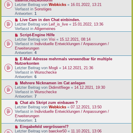
datenschutzkonform
a
B
u
Letzter Beitrag von
Webkicks
«
16.01.2022, 13:21
g
e
e
Verfasst in
Sonstiges
i
r
Antworten:
1
t
B
N
Live Cam in den Chat einbinden.
r
e
e
Letzter Beitrag von
Leif_is_live
«
15.01.2022, 13:36
a
i
u
Verfasst in
Allgemeines
g
t
e
N
Script-Engine Hilfe
r
r
e
Letzter Beitrag von
Visi
«
15.12.2021, 08:14
a
B
u
Verfasst in
Individuelle Entwicklungen / Anpassungen /
g
e
e
Erweiterungen
i
r
Antworten:
4
t
B
N
E-Mail Adresse mehrmals verwendbar für multiple
r
e
e
Nutzerkonten
a
i
u
Letzter Beitrag von
Mogli
«
14.12.2021, 21:36
g
t
e
Verfasst in
Wunschecke
r
r
Antworten:
6
a
B
N
Mehrere Nicknamen im Cat anlegen
g
e
e
Letzter Beitrag von
Didimitfliege
«
14.12.2021, 19:30
i
u
Verfasst in
Wunschecke
t
e
Antworten:
7
r
r
N
Chat als Skript zum einbauen ?
a
B
e
Letzter Beitrag von
Webkicks
«
07.12.2021, 13:50
g
e
u
Verfasst in
Individuelle Entwicklungen / Anpassungen /
i
e
Erweiterungen
t
r
Antworten:
1
r
B
N
Eingabefeld vergrössern!?
a
e
e
Letzter Beitrag von
baecker50
«
11.10.2021, 13:06
g