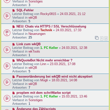
u
Verfasst in
Sonstiges
i
e
Antworten:
3
t
r
N
SQL-Fehler
r
B
e
Letzter Beitrag von
Rocky0815
«
24.03.2021, 21:12
a
e
u
Verfasst in
wkQB
g
i
e
Antworten:
5
t
r
N
NEU: Chats via HTTPS / SSL Verschlüsselung
r
B
e
Letzter Beitrag von
Technik
«
24.03.2021, 17:33
a
e
u
Verfasst in
Neuerungen
g
i
e
Antworten:
25
1
2
t
r
r
N
Link zum wkQB
B
a
e
Letzter Beitrag von
1. FC Keller
«
24.03.2021, 12:38
e
g
u
Verfasst in
wkTools
i
e
Antworten:
1
t
r
r
N
WkQuoteBot Nicht mehr erreichbar ?
B
a
e
Letzter Beitrag von
Linn
«
23.03.2021, 17:08
e
g
u
Verfasst in
wkQB
i
e
Antworten:
5
t
r
N
Passwortänderung bei wkQB wird nicht akzeptiert
r
B
e
Letzter Beitrag von
Mogli
«
18.03.2021, 14:08
a
e
u
Verfasst in
wkQB
g
i
e
Antworten:
7
t
r
N
proplem mit dem schriftfarbe script
r
B
e
Letzter Beitrag von
1. FC Keller
«
15.03.2021, 13:46
a
e
u
Verfasst in
Sonstiges
g
i
e
Antworten:
1
t
r
N
Änderung des Zählscripts
r