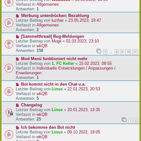
a
e
u
Verfasst in
Allgemeines
g
i
e
Antworten:
1
t
r
N
Werbung unterdrücken; Bezahlung
r
B
e
Letzter Beitrag von
luzifair
«
23.05.2023, 19:47
a
e
u
Verfasst in
Allgemeines
g
i
e
Antworten:
2
t
r
N
[Sammelthread] Bug-Meldungen
r
B
e
Letzter Beitrag von
Mogli
«
01.03.2023, 23:10
a
e
u
Verfasst in
wkQB
g
i
e
Antworten:
158
1
8
9
10
11
…
t
r
r
N
Mod Menü funktioniert nicht mehr
B
a
e
Letzter Beitrag von
1. FC Keller
«
15.02.2023, 09:55
e
g
u
Verfasst in
Individuelle Entwicklungen / Anpassungen /
i
e
Erweiterungen
t
r
Antworten:
1
r
B
a
N
Bot kommt nicht in den Chat u.a.
e
g
e
Letzter Beitrag von
Linus
«
22.01.2023, 20:53
i
u
Verfasst in
wkQB
t
e
Antworten:
5
r
r
N
Changelog
a
B
e
Letzter Beitrag von
Linus
«
20.01.2023, 13:35
g
e
u
Verfasst in
wkQB
i
e
Antworten:
25
1
2
t
r
r
N
Ich bekomme den Bot nicht
B
a
e
Letzter Beitrag von
Linus
«
09.10.2022, 19:05
e
g
u
Verfasst in
wkQB
i