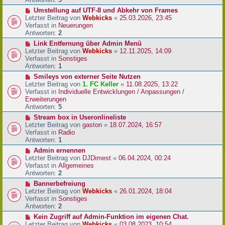
r
N
Umstellung auf UTF-8 und Abkehr von Frames
B
e
Letzter Beitrag von
Webkicks
«
25.03.2026, 23:45
e
u
Verfasst in
Neuerungen
i
e
Antworten:
2
t
r
N
Link Entfernung über Admin Menü
r
B
e
Letzter Beitrag von
Webkicks
«
12.11.2025, 14:09
a
e
u
Verfasst in
Sonstiges
g
i
e
Antworten:
1
t
r
N
Smileys von externer Seite Nutzen
r
B
e
Letzter Beitrag von
1. FC Keller
«
11.08.2025, 13:22
a
e
u
Verfasst in
Individuelle Entwicklungen / Anpassungen /
g
i
e
Erweiterungen
t
r
Antworten:
5
r
B
N
Stream box in Useronlineliste
a
e
e
Letzter Beitrag von
gaston
«
18.07.2024, 16:57
g
i
u
Verfasst in
Radio
t
e
Antworten:
1
r
r
N
Admin ernennen
a
B
e
Letzter Beitrag von
DJDimest
«
06.04.2024, 00:24
g
e
u
Verfasst in
Allgemeines
i
e
Antworten:
2
t
r
N
Bannerbefreiung
r
B
e
Letzter Beitrag von
Webkicks
«
26.01.2024, 18:04
a
e
u
Verfasst in
Sonstiges
g
i
e
Antworten:
2
t
r
N
Kein Zugriff auf Admin-Funktion im eigenen Chat.
r
B
e
Letzter Beitrag von
Webkicks
«
03.08.2023, 10:54