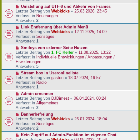
r
N
Umstellung auf UTF-8 und Abkehr von Frames
B
e
Letzter Beitrag von
Webkicks
«
25.03.2026, 23:45
e
u
Verfasst in
Neuerungen
i
e
Antworten:
2
t
r
N
Link Entfernung über Admin Menü
r
B
e
Letzter Beitrag von
Webkicks
«
12.11.2025, 14:09
a
e
u
Verfasst in
Sonstiges
g
i
e
Antworten:
1
t
r
N
Smileys von externer Seite Nutzen
r
B
e
Letzter Beitrag von
1. FC Keller
«
11.08.2025, 13:22
a
e
u
Verfasst in
Individuelle Entwicklungen / Anpassungen /
g
i
e
Erweiterungen
t
r
Antworten:
5
r
B
N
Stream box in Useronlineliste
a
e
e
Letzter Beitrag von
gaston
«
18.07.2024, 16:57
g
i
u
Verfasst in
Radio
t
e
Antworten:
1
r
r
N
Admin ernennen
a
B
e
Letzter Beitrag von
DJDimest
«
06.04.2024, 00:24
g
e
u
Verfasst in
Allgemeines
i
e
Antworten:
2
t
r
N
Bannerbefreiung
r
B
e
Letzter Beitrag von
Webkicks
«
26.01.2024, 18:04
a
e
u
Verfasst in
Sonstiges
g
i
e
Antworten:
2
t
r
N
Kein Zugriff auf Admin-Funktion im eigenen Chat.
r
B
e
Letzter Beitrag von
Webkicks
«
03.08.2023, 10:54