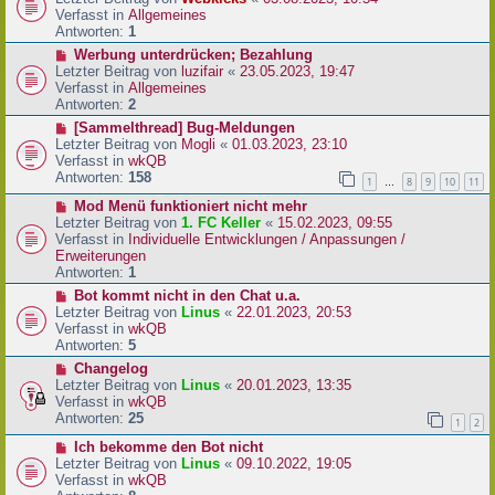
a
e
u
Verfasst in
Allgemeines
g
i
e
Antworten:
1
t
r
N
Werbung unterdrücken; Bezahlung
r
B
e
Letzter Beitrag von
luzifair
«
23.05.2023, 19:47
a
e
u
Verfasst in
Allgemeines
g
i
e
Antworten:
2
t
r
N
[Sammelthread] Bug-Meldungen
r
B
e
Letzter Beitrag von
Mogli
«
01.03.2023, 23:10
a
e
u
Verfasst in
wkQB
g
i
e
Antworten:
158
1
8
9
10
11
…
t
r
r
N
Mod Menü funktioniert nicht mehr
B
a
e
Letzter Beitrag von
1. FC Keller
«
15.02.2023, 09:55
e
g
u
Verfasst in
Individuelle Entwicklungen / Anpassungen /
i
e
Erweiterungen
t
r
Antworten:
1
r
B
a
N
Bot kommt nicht in den Chat u.a.
e
g
e
Letzter Beitrag von
Linus
«
22.01.2023, 20:53
i
u
Verfasst in
wkQB
t
e
Antworten:
5
r
r
N
Changelog
a
B
e
Letzter Beitrag von
Linus
«
20.01.2023, 13:35
g
e
u
Verfasst in
wkQB
i
e
Antworten:
25
1
2
t
r
r
N
Ich bekomme den Bot nicht
B
a
e
Letzter Beitrag von
Linus
«
09.10.2022, 19:05
e
g
u
Verfasst in
wkQB
i