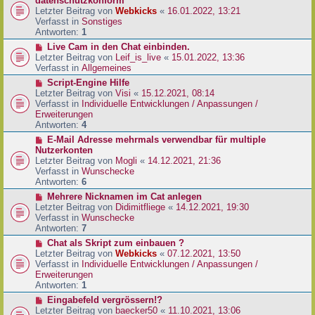
datenschutzkonform
a
B
u
Letzter Beitrag von
Webkicks
«
16.01.2022, 13:21
g
e
e
Verfasst in
Sonstiges
i
r
Antworten:
1
t
B
N
Live Cam in den Chat einbinden.
r
e
e
Letzter Beitrag von
Leif_is_live
«
15.01.2022, 13:36
a
i
u
Verfasst in
Allgemeines
g
t
e
N
Script-Engine Hilfe
r
r
e
Letzter Beitrag von
Visi
«
15.12.2021, 08:14
a
B
u
Verfasst in
Individuelle Entwicklungen / Anpassungen /
g
e
e
Erweiterungen
i
r
Antworten:
4
t
B
N
E-Mail Adresse mehrmals verwendbar für multiple
r
e
e
Nutzerkonten
a
i
u
Letzter Beitrag von
Mogli
«
14.12.2021, 21:36
g
t
e
Verfasst in
Wunschecke
r
r
Antworten:
6
a
B
N
Mehrere Nicknamen im Cat anlegen
g
e
e
Letzter Beitrag von
Didimitfliege
«
14.12.2021, 19:30
i
u
Verfasst in
Wunschecke
t
e
Antworten:
7
r
r
N
Chat als Skript zum einbauen ?
a
B
e
Letzter Beitrag von
Webkicks
«
07.12.2021, 13:50
g
e
u
Verfasst in
Individuelle Entwicklungen / Anpassungen /
i
e
Erweiterungen
t
r
Antworten:
1
r
B
N
Eingabefeld vergrössern!?
a
e
e
Letzter Beitrag von
baecker50
«
11.10.2021, 13:06
g