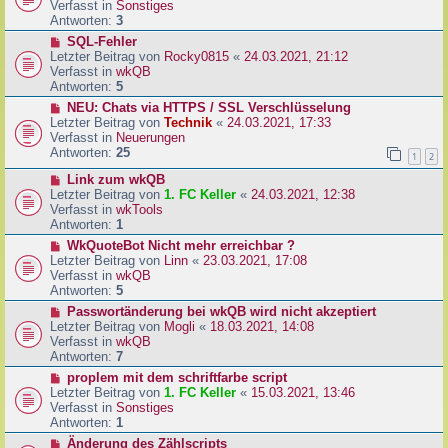
u
Verfasst in
Sonstiges
i
e
Antworten:
3
t
r
N
SQL-Fehler
r
B
e
Letzter Beitrag von
Rocky0815
«
24.03.2021, 21:12
a
e
u
Verfasst in
wkQB
g
i
e
Antworten:
5
t
r
N
NEU: Chats via HTTPS / SSL Verschlüsselung
r
B
e
Letzter Beitrag von
Technik
«
24.03.2021, 17:33
a
e
u
Verfasst in
Neuerungen
g
i
e
Antworten:
25
1
2
t
r
r
N
Link zum wkQB
B
a
e
Letzter Beitrag von
1. FC Keller
«
24.03.2021, 12:38
e
g
u
Verfasst in
wkTools
i
e
Antworten:
1
t
r
r
N
WkQuoteBot Nicht mehr erreichbar ?
B
a
e
Letzter Beitrag von
Linn
«
23.03.2021, 17:08
e
g
u
Verfasst in
wkQB
i
e
Antworten:
5
t
r
N
Passwortänderung bei wkQB wird nicht akzeptiert
r
B
e
Letzter Beitrag von
Mogli
«
18.03.2021, 14:08
a
e
u
Verfasst in
wkQB
g
i
e
Antworten:
7
t
r
N
proplem mit dem schriftfarbe script
r
B
e
Letzter Beitrag von
1. FC Keller
«
15.03.2021, 13:46
a
e
u
Verfasst in
Sonstiges
g
i
e
Antworten:
1
t
r
N
Änderung des Zählscripts
r