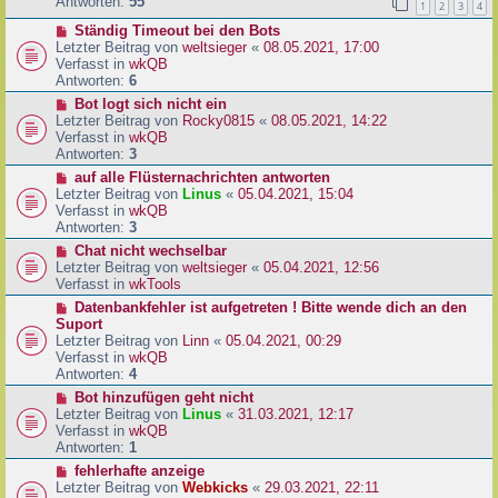
e
Antworten:
55
1
2
3
4
r
r
a
N
Ständig Timeout bei den Bots
B
g
e
Letzter Beitrag von
weltsieger
«
08.05.2021, 17:00
e
u
Verfasst in
wkQB
i
e
Antworten:
6
t
r
r
N
Bot logt sich nicht ein
B
a
e
Letzter Beitrag von
Rocky0815
«
08.05.2021, 14:22
e
g
u
Verfasst in
wkQB
i
e
Antworten:
3
t
r
N
auf alle Flüsternachrichten antworten
r
B
e
Letzter Beitrag von
Linus
«
05.04.2021, 15:04
a
e
u
Verfasst in
wkQB
g
i
e
Antworten:
3
t
r
N
Chat nicht wechselbar
r
B
e
Letzter Beitrag von
weltsieger
«
05.04.2021, 12:56
a
e
u
Verfasst in
wkTools
g
i
e
N
Datenbankfehler ist aufgetreten ! Bitte wende dich an den
t
r
e
Suport
r
B
u
Letzter Beitrag von
Linn
«
05.04.2021, 00:29
a
e
e
Verfasst in
wkQB
g
i
r
Antworten:
4
t
B
N
Bot hinzufügen geht nicht
r
e
e
Letzter Beitrag von
Linus
«
31.03.2021, 12:17
a
i
u
Verfasst in
wkQB
g
t
e
Antworten:
1
r
r
N
fehlerhafte anzeige
a
B
e
Letzter Beitrag von
Webkicks
«
29.03.2021, 22:11
g
e