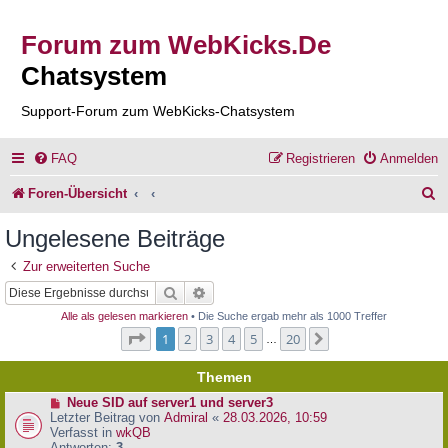
Forum zum WebKicks.De
Chatsystem
Support-Forum zum WebKicks-Chatsystem
FAQ
Registrieren
Anmelden
S
Foren-Übersicht
u
Ungelesene Beiträge
c
Zur erweiterten Suche
h
Suche
Erweiterte Suche
e
Alle als gelesen markieren
• Die Suche ergab mehr als 1000 Treffer
Seite
1
von
20
1
2
3
4
5
20
Nächste
…
Themen
N
Neue SID auf server1 und server3
e
Letzter Beitrag von
Admiral
«
28.03.2026, 10:59
u
Verfasst in
wkQB
e
Antworten:
3