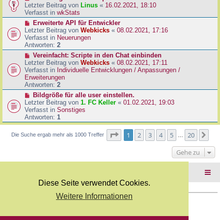
B
e
Letzter Beitrag von
Linus
«
16.02.2021, 18:10
a
e
u
Verfasst in
wkStats
g
i
e
N
Erweiterte API für Entwickler
t
r
e
Letzter Beitrag von
Webkicks
«
08.02.2021, 17:16
r
B
u
Verfasst in
Neuerungen
a
e
e
Antworten:
2
g
i
r
N
Vereinfacht: Scripte in den Chat einbinden
t
B
e
Letzter Beitrag von
Webkicks
«
08.02.2021, 17:11
r
e
u
Verfasst in
Individuelle Entwicklungen / Anpassungen /
a
i
e
Erweiterungen
g
t
r
Antworten:
2
r
B
N
Bildgröße für alle user einstellen.
a
e
e
Letzter Beitrag von
1. FC Keller
«
01.02.2021, 19:03
g
i
u
Verfasst in
Sonstiges
t
e
Antworten:
1
r
r
a
B
Seite
1
von
20
1
2
3
4
5
20
Nä
Die Suche ergab mehr als 1000 Treffer
g
…
e
i
Gehe zu
t
r
a
Foren-Übersicht
g
Diese Seite verwendet Cookies.
Weitere Informationen
Copyright Webkicks.de |
Impressum
|
AGB
|
Datenschutz
Powered by
phpBB
® Forum Software © phpBB Limited
Deutsche Übersetzung durch
phpBB.de