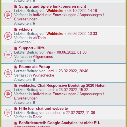
e
Antworten:
8
t
r
r
N
Scripts und Spiele funktionieren nicht
B
a
e
Letzter Beitrag von
Webkicks
«
03.10.2022, 14:16
e
g
u
Verfasst in
Individuelle Entwicklungen / Anpassungen /
i
e
Erweiterungen
t
r
Antworten:
6
r
B
N
wktools
a
e
e
Letzter Beitrag von
Webkicks
«
26.08.2022, 10:33
g
i
u
Verfasst in
wkTools
t
e
Antworten:
1
r
r
N
Support - Hilfe
a
B
e
Letzter Beitrag von
Visi
«
08.06.2022, 01:38
g
e
u
Verfasst in
Allgemeines
i
e
Antworten:
4
t
r
N
Räume als Popup
r
B
e
Letzter Beitrag von
Lordi
«
23.02.2022, 20:46
a
e
u
Verfasst in
Wunschecke
g
i
e
Antworten:
8
t
r
N
webkicks. Chat Responsive Bootstrap 2020 Holen
r
B
e
Letzter Beitrag von
Lordi
«
23.02.2022, 15:32
a
e
u
Verfasst in
Individuelle Entwicklungen / Anpassungen /
g
i
e
Erweiterungen
t
r
Antworten:
8
r
B
N
Hilfe fuer chat und webseite
a
e
e
Letzter Beitrag von
amadeus
«
22.02.2022, 11:36
g
i
u
Verfasst in
Radio
t
e
N
Behördenurteil: Google Analytics ist nicht EU-
r
r
e