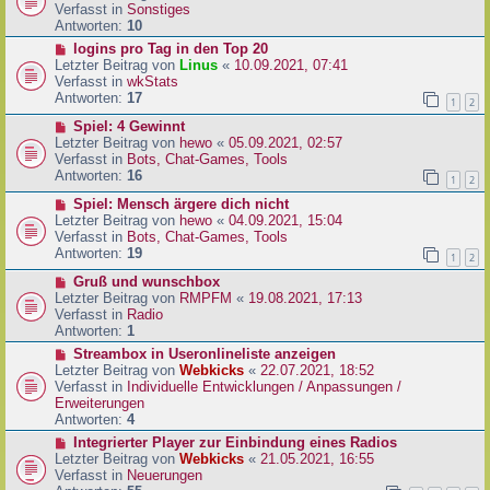
i
u
Verfasst in
Sonstiges
t
e
Antworten:
10
r
r
N
logins pro Tag in den Top 20
a
B
e
Letzter Beitrag von
Linus
«
10.09.2021, 07:41
g
e
u
Verfasst in
wkStats
i
e
Antworten:
17
1
2
t
r
r
N
Spiel: 4 Gewinnt
B
a
e
Letzter Beitrag von
hewo
«
05.09.2021, 02:57
e
g
u
Verfasst in
Bots, Chat-Games, Tools
i
e
Antworten:
16
t
1
2
r
r
N
Spiel: Mensch ärgere dich nicht
B
a
e
Letzter Beitrag von
hewo
«
04.09.2021, 15:04
e
g
u
Verfasst in
Bots, Chat-Games, Tools
i
e
Antworten:
19
t
1
2
r
r
N
Gruß und wunschbox
B
a
e
Letzter Beitrag von
RMPFM
«
19.08.2021, 17:13
e
g
u
Verfasst in
Radio
i
e
Antworten:
1
t
r
r
N
Streambox in Useronlineliste anzeigen
B
a
e
Letzter Beitrag von
Webkicks
«
22.07.2021, 18:52
e
g
u
Verfasst in
Individuelle Entwicklungen / Anpassungen /
i
e
Erweiterungen
t
r
Antworten:
4
r
B
N
Integrierter Player zur Einbindung eines Radios
a
e
e
Letzter Beitrag von
Webkicks
«
21.05.2021, 16:55
g
i
u
Verfasst in
Neuerungen
t