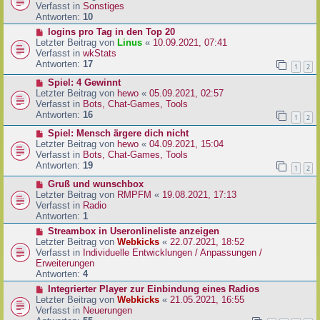
i
u
Verfasst in
Sonstiges
t
e
Antworten:
10
r
r
N
logins pro Tag in den Top 20
a
B
e
Letzter Beitrag von
Linus
«
10.09.2021, 07:41
g
e
u
Verfasst in
wkStats
i
e
Antworten:
17
1
2
t
r
r
N
Spiel: 4 Gewinnt
B
a
e
Letzter Beitrag von
hewo
«
05.09.2021, 02:57
e
g
u
Verfasst in
Bots, Chat-Games, Tools
i
e
Antworten:
16
t
1
2
r
r
N
Spiel: Mensch ärgere dich nicht
B
a
e
Letzter Beitrag von
hewo
«
04.09.2021, 15:04
e
g
u
Verfasst in
Bots, Chat-Games, Tools
i
e
Antworten:
19
t
1
2
r
r
N
Gruß und wunschbox
B
a
e
Letzter Beitrag von
RMPFM
«
19.08.2021, 17:13
e
g
u
Verfasst in
Radio
i
e
Antworten:
1
t
r
r
N
Streambox in Useronlineliste anzeigen
B
a
e
Letzter Beitrag von
Webkicks
«
22.07.2021, 18:52
e
g
u
Verfasst in
Individuelle Entwicklungen / Anpassungen /
i
e
Erweiterungen
t
r
Antworten:
4
r
B
N
Integrierter Player zur Einbindung eines Radios
a
e
e
Letzter Beitrag von
Webkicks
«
21.05.2021, 16:55
g
i
u
Verfasst in
Neuerungen
t