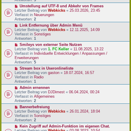
r
N
Umstellung auf UTF-8 und Abkehr von Frames
B
e
Letzter Beitrag von
Webkicks
«
25.03.2026, 23:45
e
u
Verfasst in
Neuerungen
i
e
Antworten:
2
t
r
N
Link Entfernung über Admin Menü
r
B
e
Letzter Beitrag von
Webkicks
«
12.11.2025, 14:09
a
e
u
Verfasst in
Sonstiges
g
i
e
Antworten:
1
t
r
N
Smileys von externer Seite Nutzen
r
B
e
Letzter Beitrag von
1. FC Keller
«
11.08.2025, 13:22
a
e
u
Verfasst in
Individuelle Entwicklungen / Anpassungen /
g
i
e
Erweiterungen
t
r
Antworten:
5
r
B
N
Stream box in Useronlineliste
a
e
e
Letzter Beitrag von
gaston
«
18.07.2024, 16:57
g
i
u
Verfasst in
Radio
t
e
Antworten:
1
r
r
N
Admin ernennen
a
B
e
Letzter Beitrag von
DJDimest
«
06.04.2024, 00:24
g
e
u
Verfasst in
Allgemeines
i
e
Antworten:
2
t
r
N
Bannerbefreiung
r
B
e
Letzter Beitrag von
Webkicks
«
26.01.2024, 18:04
a
e
u
Verfasst in
Sonstiges
g
i
e
Antworten:
2
t
r
N
Kein Zugriff auf Admin-Funktion im eigenen Chat.
r
B
e
Letzter Beitrag von
Webkicks
«
03.08.2023, 10:54