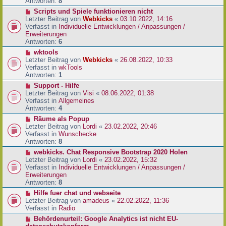
e
Antworten:
8
t
r
r
N
Scripts und Spiele funktionieren nicht
B
a
e
Letzter Beitrag von
Webkicks
«
03.10.2022, 14:16
e
g
u
Verfasst in
Individuelle Entwicklungen / Anpassungen /
i
e
Erweiterungen
t
r
Antworten:
6
r
B
N
wktools
a
e
e
Letzter Beitrag von
Webkicks
«
26.08.2022, 10:33
g
i
u
Verfasst in
wkTools
t
e
Antworten:
1
r
r
N
Support - Hilfe
a
B
e
Letzter Beitrag von
Visi
«
08.06.2022, 01:38
g
e
u
Verfasst in
Allgemeines
i
e
Antworten:
4
t
r
N
Räume als Popup
r
B
e
Letzter Beitrag von
Lordi
«
23.02.2022, 20:46
a
e
u
Verfasst in
Wunschecke
g
i
e
Antworten:
8
t
r
N
webkicks. Chat Responsive Bootstrap 2020 Holen
r
B
e
Letzter Beitrag von
Lordi
«
23.02.2022, 15:32
a
e
u
Verfasst in
Individuelle Entwicklungen / Anpassungen /
g
i
e
Erweiterungen
t
r
Antworten:
8
r
B
N
Hilfe fuer chat und webseite
a
e
e
Letzter Beitrag von
amadeus
«
22.02.2022, 11:36
g
i
u
Verfasst in
Radio
t
e
N
Behördenurteil: Google Analytics ist nicht EU-
r
r
e