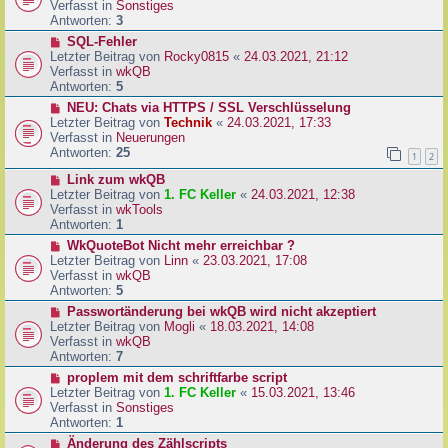
u
Verfasst in
Sonstiges
i
e
Antworten:
3
t
r
N
SQL-Fehler
r
B
e
Letzter Beitrag von
Rocky0815
«
24.03.2021, 21:12
a
e
u
Verfasst in
wkQB
g
i
e
Antworten:
5
t
r
N
NEU: Chats via HTTPS / SSL Verschlüsselung
r
B
e
Letzter Beitrag von
Technik
«
24.03.2021, 17:33
a
e
u
Verfasst in
Neuerungen
g
i
e
Antworten:
25
1
2
t
r
r
N
Link zum wkQB
B
a
e
Letzter Beitrag von
1. FC Keller
«
24.03.2021, 12:38
e
g
u
Verfasst in
wkTools
i
e
Antworten:
1
t
r
r
N
WkQuoteBot Nicht mehr erreichbar ?
B
a
e
Letzter Beitrag von
Linn
«
23.03.2021, 17:08
e
g
u
Verfasst in
wkQB
i
e
Antworten:
5
t
r
N
Passwortänderung bei wkQB wird nicht akzeptiert
r
B
e
Letzter Beitrag von
Mogli
«
18.03.2021, 14:08
a
e
u
Verfasst in
wkQB
g
i
e
Antworten:
7
t
r
N
proplem mit dem schriftfarbe script
r
B
e
Letzter Beitrag von
1. FC Keller
«
15.03.2021, 13:46
a
e
u
Verfasst in
Sonstiges
g
i
e
Antworten:
1
t
r
N
Änderung des Zählscripts
r