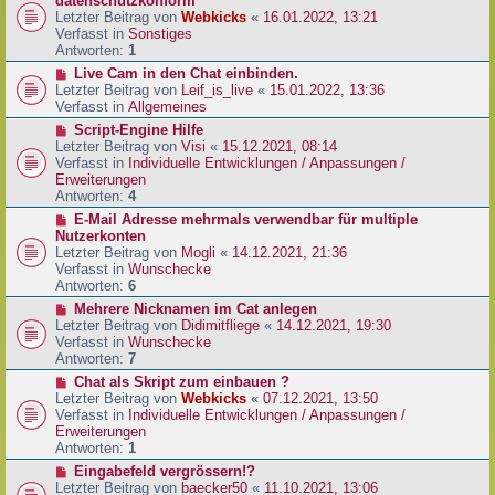
datenschutzkonform
a
B
u
Letzter Beitrag von
Webkicks
«
16.01.2022, 13:21
g
e
e
Verfasst in
Sonstiges
i
r
Antworten:
1
t
B
N
Live Cam in den Chat einbinden.
r
e
e
Letzter Beitrag von
Leif_is_live
«
15.01.2022, 13:36
a
i
u
Verfasst in
Allgemeines
g
t
e
N
Script-Engine Hilfe
r
r
e
Letzter Beitrag von
Visi
«
15.12.2021, 08:14
a
B
u
Verfasst in
Individuelle Entwicklungen / Anpassungen /
g
e
e
Erweiterungen
i
r
Antworten:
4
t
B
N
E-Mail Adresse mehrmals verwendbar für multiple
r
e
e
Nutzerkonten
a
i
u
Letzter Beitrag von
Mogli
«
14.12.2021, 21:36
g
t
e
Verfasst in
Wunschecke
r
r
Antworten:
6
a
B
N
Mehrere Nicknamen im Cat anlegen
g
e
e
Letzter Beitrag von
Didimitfliege
«
14.12.2021, 19:30
i
u
Verfasst in
Wunschecke
t
e
Antworten:
7
r
r
N
Chat als Skript zum einbauen ?
a
B
e
Letzter Beitrag von
Webkicks
«
07.12.2021, 13:50
g
e
u
Verfasst in
Individuelle Entwicklungen / Anpassungen /
i
e
Erweiterungen
t
r
Antworten:
1
r
B
N
Eingabefeld vergrössern!?
a
e
e
Letzter Beitrag von
baecker50
«
11.10.2021, 13:06
g