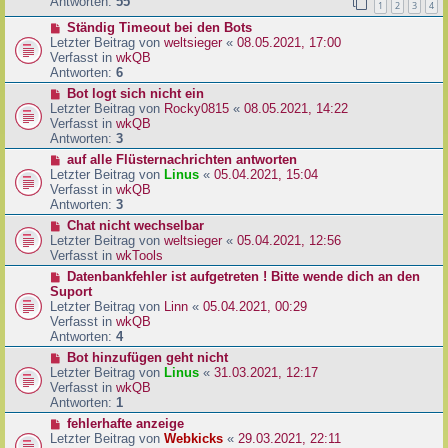
e
Antworten:
55
1
2
3
4
r
r
a
N
Ständig Timeout bei den Bots
B
g
e
Letzter Beitrag von
weltsieger
«
08.05.2021, 17:00
e
u
Verfasst in
wkQB
i
e
Antworten:
6
t
r
r
N
Bot logt sich nicht ein
B
a
e
Letzter Beitrag von
Rocky0815
«
08.05.2021, 14:22
e
g
u
Verfasst in
wkQB
i
e
Antworten:
3
t
r
N
auf alle Flüsternachrichten antworten
r
B
e
Letzter Beitrag von
Linus
«
05.04.2021, 15:04
a
e
u
Verfasst in
wkQB
g
i
e
Antworten:
3
t
r
N
Chat nicht wechselbar
r
B
e
Letzter Beitrag von
weltsieger
«
05.04.2021, 12:56
a
e
u
Verfasst in
wkTools
g
i
e
N
Datenbankfehler ist aufgetreten ! Bitte wende dich an den
t
r
e
Suport
r
B
u
Letzter Beitrag von
Linn
«
05.04.2021, 00:29
a
e
e
Verfasst in
wkQB
g
i
r
Antworten:
4
t
B
N
Bot hinzufügen geht nicht
r
e
e
Letzter Beitrag von
Linus
«
31.03.2021, 12:17
a
i
u
Verfasst in
wkQB
g
t
e
Antworten:
1
r
r
N
fehlerhafte anzeige
a
B
e
Letzter Beitrag von
Webkicks
«
29.03.2021, 22:11
g
e