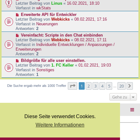
B
e
Letzter Beitrag von
Linus
«
16.02.2021, 18:10
a
e
u
Verfasst in
wkStats
g
i
e
N
Erweiterte API für Entwickler
t
r
e
Letzter Beitrag von
Webkicks
«
08.02.2021, 17:16
r
B
u
Verfasst in
Neuerungen
a
e
e
Antworten:
2
g
i
r
N
Vereinfacht: Scripte in den Chat einbinden
t
B
e
Letzter Beitrag von
Webkicks
«
08.02.2021, 17:11
r
e
u
Verfasst in
Individuelle Entwicklungen / Anpassungen /
a
i
e
Erweiterungen
g
t
r
Antworten:
2
r
B
N
Bildgröße für alle user einstellen.
a
e
e
Letzter Beitrag von
1. FC Keller
«
01.02.2021, 19:03
g
i
u
Verfasst in
Sonstiges
t
e
Antworten:
1
r
r
a
B
Seite
1
von
20
1
2
3
4
5
20
Nä
Die Suche ergab mehr als 1000 Treffer
g
…
e
i
Gehe zu
t
r
a
Foren-Übersicht
g
Diese Seite verwendet Cookies.
Weitere Informationen
Copyright Webkicks.de |
Impressum
|
AGB
|
Datenschutz
Powered by
phpBB
® Forum Software © phpBB Limited
Deutsche Übersetzung durch
phpBB.de