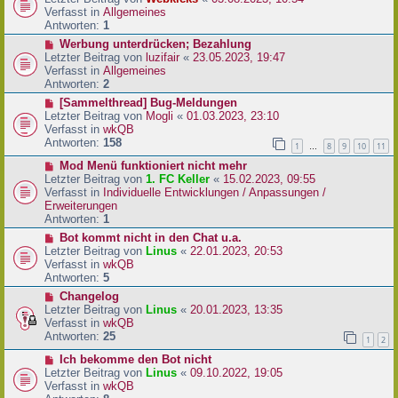
a
e
u
Verfasst in
Allgemeines
g
i
e
Antworten:
1
t
r
N
Werbung unterdrücken; Bezahlung
r
B
e
Letzter Beitrag von
luzifair
«
23.05.2023, 19:47
a
e
u
Verfasst in
Allgemeines
g
i
e
Antworten:
2
t
r
N
[Sammelthread] Bug-Meldungen
r
B
e
Letzter Beitrag von
Mogli
«
01.03.2023, 23:10
a
e
u
Verfasst in
wkQB
g
i
e
Antworten:
158
1
8
9
10
11
…
t
r
r
N
Mod Menü funktioniert nicht mehr
B
a
e
Letzter Beitrag von
1. FC Keller
«
15.02.2023, 09:55
e
g
u
Verfasst in
Individuelle Entwicklungen / Anpassungen /
i
e
Erweiterungen
t
r
Antworten:
1
r
B
a
N
Bot kommt nicht in den Chat u.a.
e
g
e
Letzter Beitrag von
Linus
«
22.01.2023, 20:53
i
u
Verfasst in
wkQB
t
e
Antworten:
5
r
r
N
Changelog
a
B
e
Letzter Beitrag von
Linus
«
20.01.2023, 13:35
g
e
u
Verfasst in
wkQB
i
e
Antworten:
25
1
2
t
r
r
N
Ich bekomme den Bot nicht
B
a
e
Letzter Beitrag von
Linus
«
09.10.2022, 19:05
e
g
u
Verfasst in
wkQB
i