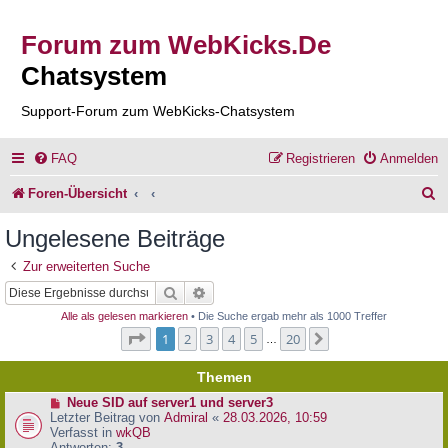
Forum zum WebKicks.De
Chatsystem
Support-Forum zum WebKicks-Chatsystem
FAQ
Registrieren
Anmelden
S
Foren-Übersicht
u
Ungelesene Beiträge
c
Zur erweiterten Suche
h
Suche
Erweiterte Suche
e
Alle als gelesen markieren
• Die Suche ergab mehr als 1000 Treffer
Seite
1
von
20
1
2
3
4
5
20
Nächste
…
Themen
N
Neue SID auf server1 und server3
e
Letzter Beitrag von
Admiral
«
28.03.2026, 10:59
u
Verfasst in
wkQB
e
Antworten:
3