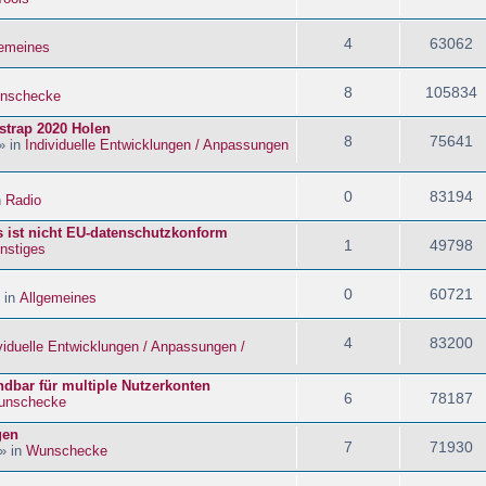
4
63062
gemeines
8
105834
nschecke
strap 2020 Holen
8
75641
» in
Individuelle Entwicklungen / Anpassungen
0
83194
n
Radio
s ist nicht EU-datenschutzkonform
1
49798
nstiges
0
60721
 in
Allgemeines
4
83200
viduelle Entwicklungen / Anpassungen /
dbar für multiple Nutzerkonten
6
78187
unschecke
gen
7
71930
» in
Wunschecke