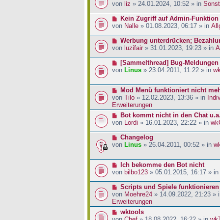
a
i
r
e
von
liz
» 24.01.2024, 10:52 » in
Sonst
g
t
B
u
r
e
e
N
Kein Zugriff auf Admin-Funktion
a
i
r
e
von
Nalle
» 01.08.2023, 06:17 » in
Al
g
t
B
u
r
e
e
N
Werbung unterdrücken; Bezahlu
a
i
r
e
von
luzifair
» 31.01.2023, 19:23 » in
A
g
t
B
u
r
e
e
N
[Sammelthread] Bug-Meldungen
a
i
r
e
von
Linus
» 23.04.2011, 11:22 » in
w
g
t
B
u
r
e
e
N
Mod Menü funktioniert nicht me
a
i
r
e
von
Tilo
» 12.02.2023, 13:36 » in
Indi
g
t
B
u
Erweiterungen
r
e
e
a
i
N
Bot kommt nicht in den Chat u.a
r
g
t
e
von
Lordi
» 16.01.2023, 22:22 » in
wk
B
r
u
e
a
e
N
Changelog
i
g
r
e
von
Linus
» 26.04.2011, 00:52 » in
w
t
B
u
r
e
e
a
N
Ich bekomme den Bot nicht
i
r
g
e
von
bilbo123
» 05.01.2015, 16:17 » i
t
B
u
r
e
e
N
Scripts und Spiele funktionieren
a
i
r
e
von
Moehre24
» 14.09.2022, 21:23 » 
g
t
B
u
Erweiterungen
r
e
e
a
N
wktools
i
r
g
e
von
Chef
» 18.08.2022, 16:22 » in
wk