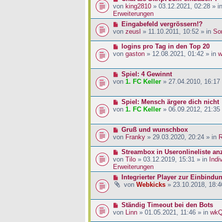
a
i
r
e
von
king2810
» 03.12.2021, 02:28 » i
g
t
B
u
Erweiterungen
r
e
e
N
Eingabefeld vergrössern!?
a
i
r
e
von
zeusl
» 11.10.2011, 10:52 » in
So
g
t
B
u
r
e
e
N
logins pro Tag in den Top 20
a
i
r
e
von
gaston
» 12.08.2021, 01:42 » in
w
g
t
B
u
r
e
e
a
N
Spiel: 4 Gewinnt
i
r
g
e
von
1. FC Keller
» 27.04.2010, 16:17
t
B
u
r
e
e
a
i
N
Spiel: Mensch ärgere dich nicht
r
g
t
e
von
1. FC Keller
» 06.09.2012, 21:35
B
r
u
e
a
e
i
g
N
Gruß und wunschbox
r
t
e
von
Franky
» 29.03.2020, 20:24 » in
R
B
r
u
e
a
e
N
Streambox in Useronlineliste an
i
g
r
e
von
Tilo
» 03.12.2019, 15:31 » in
Indi
t
B
u
Erweiterungen
r
e
e
a
N
Integrierter Player zur Einbindu
i
r
g
e
von
Webkicks
» 23.10.2018, 18:4
t
B
u
r
e
e
a
i
N
Ständig Timeout bei den Bots
r
g
t
e
von
Linn
» 01.05.2021, 11:46 » in
wk
B
r
u
e