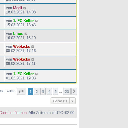
von
Mogli
18.03.2021, 14:08
von
1. FC Keller
15.03.2021, 13:46
von
Linus
16.02.2021, 18:10
von
Webkicks
08.02.2021, 17:16
von
Webkicks
08.02.2021, 17:11
von
1. FC Keller
01.02.2021, 19:03
Seite
1
von
20
1
2
3
4
5
20
Nächste
000 Treffer
…
Gehe zu
 Cookies löschen
Alle Zeiten sind
UTC+02:00