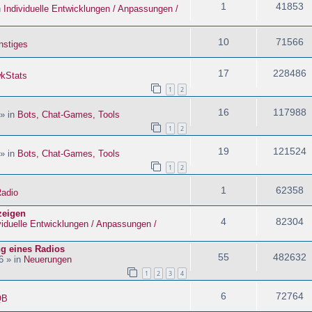
1
41853
n
Individuelle Entwicklungen / Anpassungen /
10
71566
nstiges
17
228486
kStats
1
2
16
117988
 » in
Bots, Chat-Games, Tools
1
2
19
121524
 » in
Bots, Chat-Games, Tools
1
2
1
62358
adio
zeigen
4
82304
viduelle Entwicklungen / Anpassungen /
ng eines Radios
55
482632
6 » in
Neuerungen
1
2
3
4
6
72764
QB