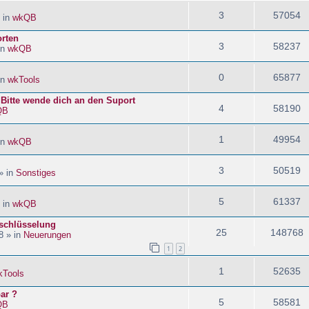
3
57054
 in
wkQB
orten
3
58237
in
wkQB
0
65877
in
wkTools
! Bitte wende dich an den Suport
4
58190
QB
1
49954
in
wkQB
3
50519
» in
Sonstiges
5
61337
 in
wkQB
schlüsselung
25
148768
8 » in
Neuerungen
1
2
1
52635
kTools
ar ?
5
58581
QB