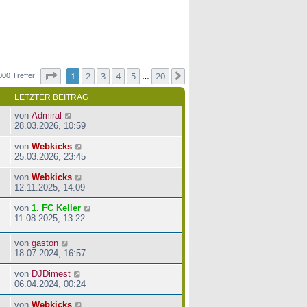
Seite
1
von
20
1
2
3
4
5
20
Nächste
000 Treffer
…
LETZTER BEITRAG
von
Admiral
28.03.2026, 10:59
von
Webkicks
25.03.2026, 23:45
von
Webkicks
12.11.2025, 14:09
von
1. FC Keller
11.08.2025, 13:22
von
gaston
18.07.2024, 16:57
von
DJDimest
06.04.2024, 00:24
von
Webkicks