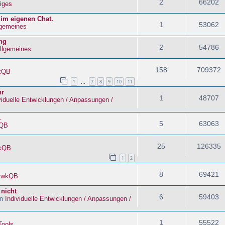
2
66202
iges
 im eigenen Chat.
1
53062
lgemeines
ng
2
54786
llgemeines
158
709372
kQB
1
7
8
9
10
11
…
hr
1
48707
viduelle Entwicklungen / Anpassungen /
.
5
63063
QB
25
126335
kQB
1
2
8
69421
n
wkQB
 nicht
6
59403
in
Individuelle Entwicklungen / Anpassungen /
1
55522
Tools