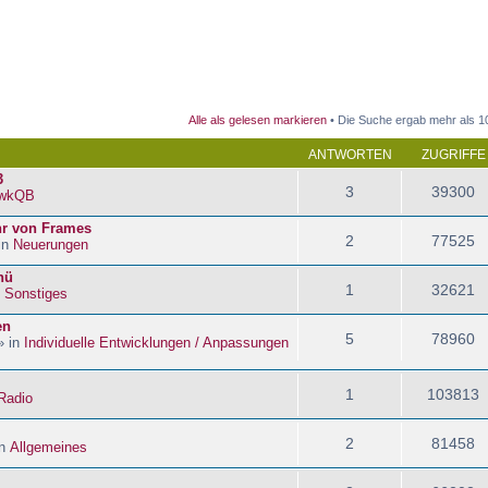
 Suche
Alle als gelesen markieren
• Die Suche ergab mehr als 1
ANTWORTEN
ZUGRIFFE
3
3
39300
wkQB
hr von Frames
2
77525
in
Neuerungen
nü
1
32621
n
Sonstiges
en
5
78960
» in
Individuelle Entwicklungen / Anpassungen
1
103813
Radio
2
81458
in
Allgemeines