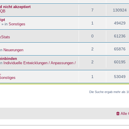
 nicht akzeptiert
7
130924
kQB
ipt
1
49429
 » in
Sonstiges
0
61236
kStats
2
65876
in
Neuerungen
 einbinden
2
60195
in
Individuelle Entwicklungen / Anpassungen /
.
1
53049
Sonstiges
Die Suche ergab mehr als 1
Alle