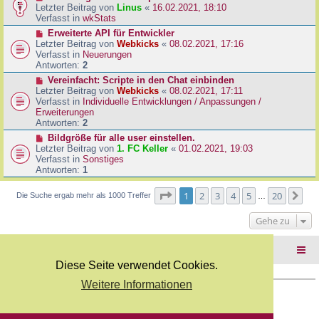
B
e
Letzter Beitrag von
Linus
«
16.02.2021, 18:10
a
e
u
Verfasst in
wkStats
g
i
e
N
Erweiterte API für Entwickler
t
r
e
Letzter Beitrag von
Webkicks
«
08.02.2021, 17:16
r
B
u
Verfasst in
Neuerungen
a
e
e
Antworten:
2
g
i
r
N
Vereinfacht: Scripte in den Chat einbinden
t
B
e
Letzter Beitrag von
Webkicks
«
08.02.2021, 17:11
r
e
u
Verfasst in
Individuelle Entwicklungen / Anpassungen /
a
i
e
Erweiterungen
g
t
r
Antworten:
2
r
B
N
Bildgröße für alle user einstellen.
a
e
e
Letzter Beitrag von
1. FC Keller
«
01.02.2021, 19:03
g
i
u
Verfasst in
Sonstiges
t
e
Antworten:
1
r
r
a
B
Seite
1
von
20
1
2
3
4
5
20
Nä
Die Suche ergab mehr als 1000 Treffer
g
…
e
i
Gehe zu
t
r
a
Foren-Übersicht
g
Diese Seite verwendet Cookies.
Weitere Informationen
Copyright Webkicks.de |
Impressum
|
AGB
|
Datenschutz
Powered by
phpBB
® Forum Software © phpBB Limited
Deutsche Übersetzung durch
phpBB.de