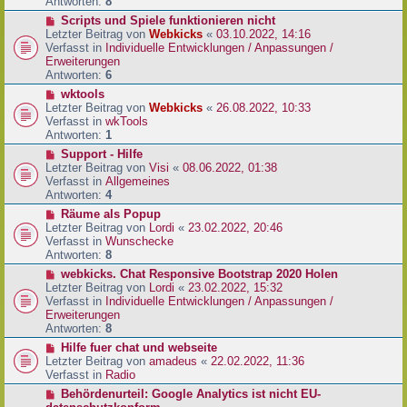
e
Antworten:
8
t
r
r
N
Scripts und Spiele funktionieren nicht
B
a
e
Letzter Beitrag von
Webkicks
«
03.10.2022, 14:16
e
g
u
Verfasst in
Individuelle Entwicklungen / Anpassungen /
i
e
Erweiterungen
t
r
Antworten:
6
r
B
N
wktools
a
e
e
Letzter Beitrag von
Webkicks
«
26.08.2022, 10:33
g
i
u
Verfasst in
wkTools
t
e
Antworten:
1
r
r
N
Support - Hilfe
a
B
e
Letzter Beitrag von
Visi
«
08.06.2022, 01:38
g
e
u
Verfasst in
Allgemeines
i
e
Antworten:
4
t
r
N
Räume als Popup
r
B
e
Letzter Beitrag von
Lordi
«
23.02.2022, 20:46
a
e
u
Verfasst in
Wunschecke
g
i
e
Antworten:
8
t
r
N
webkicks. Chat Responsive Bootstrap 2020 Holen
r
B
e
Letzter Beitrag von
Lordi
«
23.02.2022, 15:32
a
e
u
Verfasst in
Individuelle Entwicklungen / Anpassungen /
g
i
e
Erweiterungen
t
r
Antworten:
8
r
B
N
Hilfe fuer chat und webseite
a
e
e
Letzter Beitrag von
amadeus
«
22.02.2022, 11:36
g
i
u
Verfasst in
Radio
t
e
N
Behördenurteil: Google Analytics ist nicht EU-
r
r
e