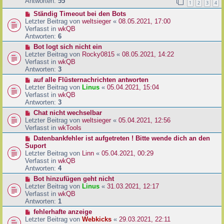
e
Antworten:
55
1
2
3
4
r
r
a
N
Ständig Timeout bei den Bots
B
g
e
Letzter Beitrag von
weltsieger
«
08.05.2021, 17:00
e
u
Verfasst in
wkQB
i
e
Antworten:
6
t
r
r
N
Bot logt sich nicht ein
B
a
e
Letzter Beitrag von
Rocky0815
«
08.05.2021, 14:22
e
g
u
Verfasst in
wkQB
i
e
Antworten:
3
t
r
N
auf alle Flüsternachrichten antworten
r
B
e
Letzter Beitrag von
Linus
«
05.04.2021, 15:04
a
e
u
Verfasst in
wkQB
g
i
e
Antworten:
3
t
r
N
Chat nicht wechselbar
r
B
e
Letzter Beitrag von
weltsieger
«
05.04.2021, 12:56
a
e
u
Verfasst in
wkTools
g
i
e
N
Datenbankfehler ist aufgetreten ! Bitte wende dich an den
t
r
e
Suport
r
B
u
Letzter Beitrag von
Linn
«
05.04.2021, 00:29
a
e
e
Verfasst in
wkQB
g
i
r
Antworten:
4
t
B
N
Bot hinzufügen geht nicht
r
e
e
Letzter Beitrag von
Linus
«
31.03.2021, 12:17
a
i
u
Verfasst in
wkQB
g
t
e
Antworten:
1
r
r
N
fehlerhafte anzeige
a
B
e
Letzter Beitrag von
Webkicks
«
29.03.2021, 22:11
g
e