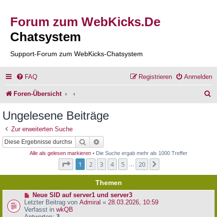
Forum zum WebKicks.De
Chatsystem
Support-Forum zum WebKicks-Chatsystem
FAQ
Registrieren
Anmelden
S
Foren-Übersicht
u
Ungelesene Beiträge
c
Zur erweiterten Suche
h
Suche
Erweiterte Suche
e
Alle als gelesen markieren
• Die Suche ergab mehr als 1000 Treffer
Seite
1
von
20
1
2
3
4
5
20
Nächste
…
Themen
N
Neue SID auf server1 und server3
e
Letzter Beitrag von
Admiral
«
28.03.2026, 10:59
u
Verfasst in
wkQB
e
Antworten:
3