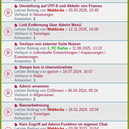
r
N
Umstellung auf UTF-8 und Abkehr von Frames
B
e
Letzter Beitrag von
Webkicks
«
25.03.2026, 23:45
e
u
Verfasst in
Neuerungen
i
e
Antworten:
2
t
r
N
Link Entfernung über Admin Menü
r
B
e
Letzter Beitrag von
Webkicks
«
12.11.2025, 14:09
a
e
u
Verfasst in
Sonstiges
g
i
e
Antworten:
1
t
r
N
Smileys von externer Seite Nutzen
r
B
e
Letzter Beitrag von
1. FC Keller
«
11.08.2025, 13:22
a
e
u
Verfasst in
Individuelle Entwicklungen / Anpassungen /
g
i
e
Erweiterungen
t
r
Antworten:
5
r
B
N
Stream box in Useronlineliste
a
e
e
Letzter Beitrag von
gaston
«
18.07.2024, 16:57
g
i
u
Verfasst in
Radio
t
e
Antworten:
1
r
r
N
Admin ernennen
a
B
e
Letzter Beitrag von
DJDimest
«
06.04.2024, 00:24
g
e
u
Verfasst in
Allgemeines
i
e
Antworten:
2
t
r
N
Bannerbefreiung
r
B
e
Letzter Beitrag von
Webkicks
«
26.01.2024, 18:04
a
e
u
Verfasst in
Sonstiges
g
i
e
Antworten:
2
t
r
N
Kein Zugriff auf Admin-Funktion im eigenen Chat.
r
B
e
Letzter Beitrag von
Webkicks
«
03.08.2023, 10:54