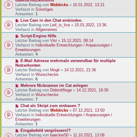
datenschutzkonform
a
B
u
Letzter Beitrag von
Webkicks
«
16.01.2022, 13:21
g
e
e
Verfasst in
Sonstiges
i
r
Antworten:
1
t
B
N
Live Cam in den Chat einbinden.
r
e
e
Letzter Beitrag von
Leif_is_live
«
15.01.2022, 13:36
a
i
u
Verfasst in
Allgemeines
g
t
e
N
Script-Engine Hilfe
r
r
e
Letzter Beitrag von
Visi
«
15.12.2021, 08:14
a
B
u
Verfasst in
Individuelle Entwicklungen / Anpassungen /
g
e
e
Erweiterungen
i
r
Antworten:
4
t
B
N
E-Mail Adresse mehrmals verwendbar für multiple
r
e
e
Nutzerkonten
a
i
u
Letzter Beitrag von
Mogli
«
14.12.2021, 21:36
g
t
e
Verfasst in
Wunschecke
r
r
Antworten:
6
a
B
N
Mehrere Nicknamen im Cat anlegen
g
e
e
Letzter Beitrag von
Didimitfliege
«
14.12.2021, 19:30
i
u
Verfasst in
Wunschecke
t
e
Antworten:
7
r
r
N
Chat als Skript zum einbauen ?
a
B
e
Letzter Beitrag von
Webkicks
«
07.12.2021, 13:50
g
e
u
Verfasst in
Individuelle Entwicklungen / Anpassungen /
i
e
Erweiterungen
t
r
Antworten:
1
r
B
N
Eingabefeld vergrössern!?
a
e
e
Letzter Beitrag von
baecker50
«
11.10.2021, 13:06
g