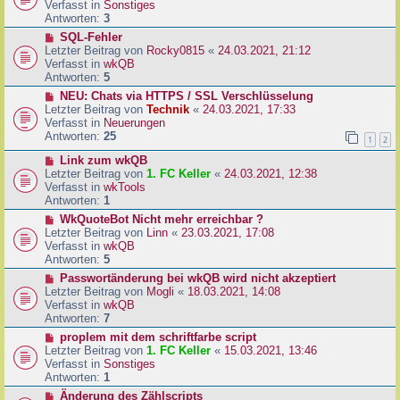
u
Verfasst in
Sonstiges
i
e
Antworten:
3
t
r
N
SQL-Fehler
r
B
e
Letzter Beitrag von
Rocky0815
«
24.03.2021, 21:12
a
e
u
Verfasst in
wkQB
g
i
e
Antworten:
5
t
r
N
NEU: Chats via HTTPS / SSL Verschlüsselung
r
B
e
Letzter Beitrag von
Technik
«
24.03.2021, 17:33
a
e
u
Verfasst in
Neuerungen
g
i
e
Antworten:
25
1
2
t
r
r
N
Link zum wkQB
B
a
e
Letzter Beitrag von
1. FC Keller
«
24.03.2021, 12:38
e
g
u
Verfasst in
wkTools
i
e
Antworten:
1
t
r
r
N
WkQuoteBot Nicht mehr erreichbar ?
B
a
e
Letzter Beitrag von
Linn
«
23.03.2021, 17:08
e
g
u
Verfasst in
wkQB
i
e
Antworten:
5
t
r
N
Passwortänderung bei wkQB wird nicht akzeptiert
r
B
e
Letzter Beitrag von
Mogli
«
18.03.2021, 14:08
a
e
u
Verfasst in
wkQB
g
i
e
Antworten:
7
t
r
N
proplem mit dem schriftfarbe script
r
B
e
Letzter Beitrag von
1. FC Keller
«
15.03.2021, 13:46
a
e
u
Verfasst in
Sonstiges
g
i
e
Antworten:
1
t
r
N
Änderung des Zählscripts
r