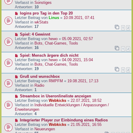
i
u
Verfasst in
Sonstiges
t
e
Antworten:
10
r
r
N
logins pro Tag in den Top 20
a
B
e
Letzter Beitrag von
Linus
«
10.09.2021, 07:41
g
e
u
Verfasst in
wkStats
i
e
Antworten:
17
1
2
t
r
r
N
Spiel: 4 Gewinnt
B
a
e
Letzter Beitrag von
hewo
«
05.09.2021, 02:57
e
g
u
Verfasst in
Bots, Chat-Games, Tools
i
e
Antworten:
16
t
1
2
r
r
N
Spiel: Mensch ärgere dich nicht
B
a
e
Letzter Beitrag von
hewo
«
04.09.2021, 15:04
e
g
u
Verfasst in
Bots, Chat-Games, Tools
i
e
Antworten:
19
t
1
2
r
r
N
Gruß und wunschbox
B
a
e
Letzter Beitrag von
RMPFM
«
19.08.2021, 17:13
e
g
u
Verfasst in
Radio
i
e
Antworten:
1
t
r
r
N
Streambox in Useronlineliste anzeigen
B
a
e
Letzter Beitrag von
Webkicks
«
22.07.2021, 18:52
e
g
u
Verfasst in
Individuelle Entwicklungen / Anpassungen /
i
e
Erweiterungen
t
r
Antworten:
4
r
B
N
Integrierter Player zur Einbindung eines Radios
a
e
e
Letzter Beitrag von
Webkicks
«
21.05.2021, 16:55
g
i
u
Verfasst in
Neuerungen
t