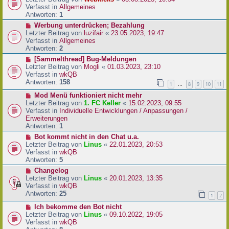
a
e
u
Verfasst in
Allgemeines
g
i
e
Antworten:
1
t
r
N
Werbung unterdrücken; Bezahlung
r
B
e
Letzter Beitrag von
luzifair
«
23.05.2023, 19:47
a
e
u
Verfasst in
Allgemeines
g
i
e
Antworten:
2
t
r
N
[Sammelthread] Bug-Meldungen
r
B
e
Letzter Beitrag von
Mogli
«
01.03.2023, 23:10
a
e
u
Verfasst in
wkQB
g
i
e
Antworten:
158
1
8
9
10
11
…
t
r
r
N
Mod Menü funktioniert nicht mehr
B
a
e
Letzter Beitrag von
1. FC Keller
«
15.02.2023, 09:55
e
g
u
Verfasst in
Individuelle Entwicklungen / Anpassungen /
i
e
Erweiterungen
t
r
Antworten:
1
r
B
a
N
Bot kommt nicht in den Chat u.a.
e
g
e
Letzter Beitrag von
Linus
«
22.01.2023, 20:53
i
u
Verfasst in
wkQB
t
e
Antworten:
5
r
r
N
Changelog
a
B
e
Letzter Beitrag von
Linus
«
20.01.2023, 13:35
g
e
u
Verfasst in
wkQB
i
e
Antworten:
25
1
2
t
r
r
N
Ich bekomme den Bot nicht
B
a
e
Letzter Beitrag von
Linus
«
09.10.2022, 19:05
e
g
u
Verfasst in
wkQB
i