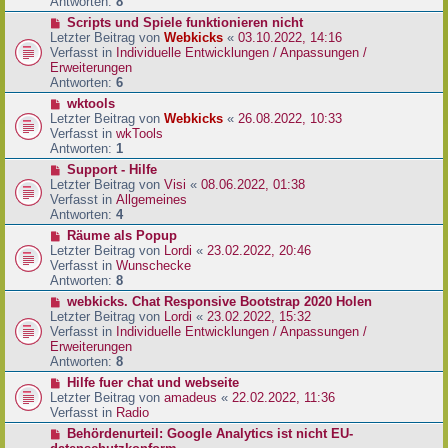
e
Antworten:
8
t
r
r
N
Scripts und Spiele funktionieren nicht
B
a
e
Letzter Beitrag von
Webkicks
«
03.10.2022, 14:16
e
g
u
Verfasst in
Individuelle Entwicklungen / Anpassungen /
i
e
Erweiterungen
t
r
Antworten:
6
r
B
N
wktools
a
e
e
Letzter Beitrag von
Webkicks
«
26.08.2022, 10:33
g
i
u
Verfasst in
wkTools
t
e
Antworten:
1
r
r
N
Support - Hilfe
a
B
e
Letzter Beitrag von
Visi
«
08.06.2022, 01:38
g
e
u
Verfasst in
Allgemeines
i
e
Antworten:
4
t
r
N
Räume als Popup
r
B
e
Letzter Beitrag von
Lordi
«
23.02.2022, 20:46
a
e
u
Verfasst in
Wunschecke
g
i
e
Antworten:
8
t
r
N
webkicks. Chat Responsive Bootstrap 2020 Holen
r
B
e
Letzter Beitrag von
Lordi
«
23.02.2022, 15:32
a
e
u
Verfasst in
Individuelle Entwicklungen / Anpassungen /
g
i
e
Erweiterungen
t
r
Antworten:
8
r
B
N
Hilfe fuer chat und webseite
a
e
e
Letzter Beitrag von
amadeus
«
22.02.2022, 11:36
g
i
u
Verfasst in
Radio
t
e
N
Behördenurteil: Google Analytics ist nicht EU-
r
r
e