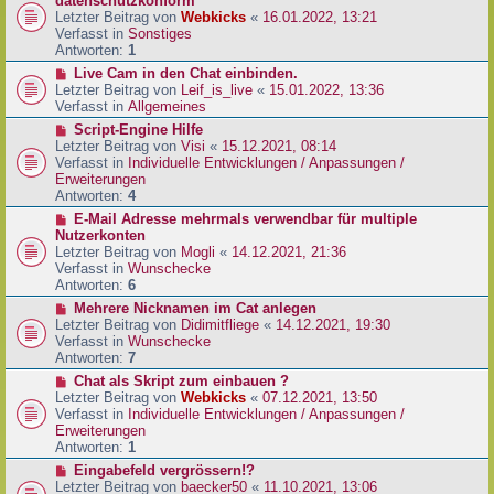
datenschutzkonform
a
B
u
Letzter Beitrag von
Webkicks
«
16.01.2022, 13:21
g
e
e
Verfasst in
Sonstiges
i
r
Antworten:
1
t
B
N
Live Cam in den Chat einbinden.
r
e
e
Letzter Beitrag von
Leif_is_live
«
15.01.2022, 13:36
a
i
u
Verfasst in
Allgemeines
g
t
e
N
Script-Engine Hilfe
r
r
e
Letzter Beitrag von
Visi
«
15.12.2021, 08:14
a
B
u
Verfasst in
Individuelle Entwicklungen / Anpassungen /
g
e
e
Erweiterungen
i
r
Antworten:
4
t
B
N
E-Mail Adresse mehrmals verwendbar für multiple
r
e
e
Nutzerkonten
a
i
u
Letzter Beitrag von
Mogli
«
14.12.2021, 21:36
g
t
e
Verfasst in
Wunschecke
r
r
Antworten:
6
a
B
N
Mehrere Nicknamen im Cat anlegen
g
e
e
Letzter Beitrag von
Didimitfliege
«
14.12.2021, 19:30
i
u
Verfasst in
Wunschecke
t
e
Antworten:
7
r
r
N
Chat als Skript zum einbauen ?
a
B
e
Letzter Beitrag von
Webkicks
«
07.12.2021, 13:50
g
e
u
Verfasst in
Individuelle Entwicklungen / Anpassungen /
i
e
Erweiterungen
t
r
Antworten:
1
r
B
N
Eingabefeld vergrössern!?
a
e
e
Letzter Beitrag von
baecker50
«
11.10.2021, 13:06
g