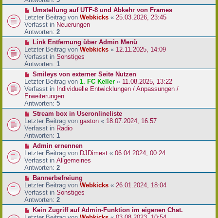
r
N
Umstellung auf UTF-8 und Abkehr von Frames
B
e
Letzter Beitrag von
Webkicks
«
25.03.2026, 23:45
e
u
Verfasst in
Neuerungen
i
e
Antworten:
2
t
r
N
Link Entfernung über Admin Menü
r
B
e
Letzter Beitrag von
Webkicks
«
12.11.2025, 14:09
a
e
u
Verfasst in
Sonstiges
g
i
e
Antworten:
1
t
r
N
Smileys von externer Seite Nutzen
r
B
e
Letzter Beitrag von
1. FC Keller
«
11.08.2025, 13:22
a
e
u
Verfasst in
Individuelle Entwicklungen / Anpassungen /
g
i
e
Erweiterungen
t
r
Antworten:
5
r
B
N
Stream box in Useronlineliste
a
e
e
Letzter Beitrag von
gaston
«
18.07.2024, 16:57
g
i
u
Verfasst in
Radio
t
e
Antworten:
1
r
r
N
Admin ernennen
a
B
e
Letzter Beitrag von
DJDimest
«
06.04.2024, 00:24
g
e
u
Verfasst in
Allgemeines
i
e
Antworten:
2
t
r
N
Bannerbefreiung
r
B
e
Letzter Beitrag von
Webkicks
«
26.01.2024, 18:04
a
e
u
Verfasst in
Sonstiges
g
i
e
Antworten:
2
t
r
N
Kein Zugriff auf Admin-Funktion im eigenen Chat.
r
B
e
Letzter Beitrag von
Webkicks
«
03.08.2023, 10:54