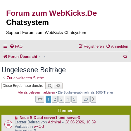
Forum zum WebKicks.De
Chatsystem
Support-Forum zum WebKicks-Chatsystem
FAQ
Registrieren
Anmelden
S
Foren-Übersicht
u
Ungelesene Beiträge
c
Zur erweiterten Suche
h
Suche
Erweiterte Suche
e
Alle als gelesen markieren
• Die Suche ergab mehr als 1000 Treffer
Seite
1
von
20
1
2
3
4
5
20
Nächste
…
Themen
N
Neue SID auf server1 und server3
e
Letzter Beitrag von
Admiral
«
28.03.2026, 10:59
u
Verfasst in
wkQB
e
Antworten:
3