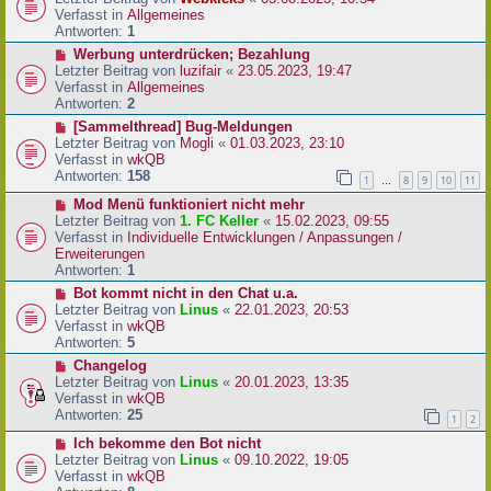
a
e
u
Verfasst in
Allgemeines
g
i
e
Antworten:
1
t
r
N
Werbung unterdrücken; Bezahlung
r
B
e
Letzter Beitrag von
luzifair
«
23.05.2023, 19:47
a
e
u
Verfasst in
Allgemeines
g
i
e
Antworten:
2
t
r
N
[Sammelthread] Bug-Meldungen
r
B
e
Letzter Beitrag von
Mogli
«
01.03.2023, 23:10
a
e
u
Verfasst in
wkQB
g
i
e
Antworten:
158
1
8
9
10
11
…
t
r
r
N
Mod Menü funktioniert nicht mehr
B
a
e
Letzter Beitrag von
1. FC Keller
«
15.02.2023, 09:55
e
g
u
Verfasst in
Individuelle Entwicklungen / Anpassungen /
i
e
Erweiterungen
t
r
Antworten:
1
r
B
a
N
Bot kommt nicht in den Chat u.a.
e
g
e
Letzter Beitrag von
Linus
«
22.01.2023, 20:53
i
u
Verfasst in
wkQB
t
e
Antworten:
5
r
r
N
Changelog
a
B
e
Letzter Beitrag von
Linus
«
20.01.2023, 13:35
g
e
u
Verfasst in
wkQB
i
e
Antworten:
25
1
2
t
r
r
N
Ich bekomme den Bot nicht
B
a
e
Letzter Beitrag von
Linus
«
09.10.2022, 19:05
e
g
u
Verfasst in
wkQB
i