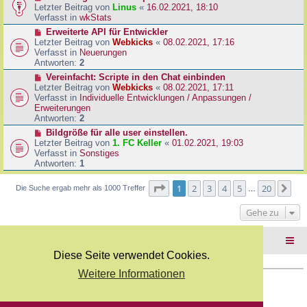
B
e
Letzter Beitrag von
Linus
«
16.02.2021, 18:10
a
e
u
Verfasst in
wkStats
g
i
e
N
Erweiterte API für Entwickler
t
r
e
Letzter Beitrag von
Webkicks
«
08.02.2021, 17:16
r
B
u
Verfasst in
Neuerungen
a
e
e
Antworten:
2
g
i
r
N
Vereinfacht: Scripte in den Chat einbinden
t
B
e
Letzter Beitrag von
Webkicks
«
08.02.2021, 17:11
r
e
u
Verfasst in
Individuelle Entwicklungen / Anpassungen /
a
i
e
Erweiterungen
g
t
r
Antworten:
2
r
B
N
Bildgröße für alle user einstellen.
a
e
e
Letzter Beitrag von
1. FC Keller
«
01.02.2021, 19:03
g
i
u
Verfasst in
Sonstiges
t
e
Antworten:
1
r
r
a
B
Seite
1
von
20
1
2
3
4
5
20
Nä
Die Suche ergab mehr als 1000 Treffer
g
…
e
i
Gehe zu
t
r
a
Foren-Übersicht
g
Diese Seite verwendet Cookies.
Weitere Informationen
Copyright Webkicks.de |
Impressum
|
AGB
|
Datenschutz
Powered by
phpBB
® Forum Software © phpBB Limited
Deutsche Übersetzung durch
phpBB.de