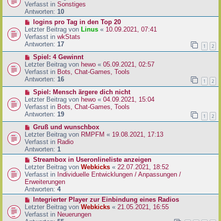
i
u
Verfasst in
Sonstiges
t
e
Antworten:
10
r
r
N
logins pro Tag in den Top 20
a
B
e
Letzter Beitrag von
Linus
«
10.09.2021, 07:41
g
e
u
Verfasst in
wkStats
i
e
Antworten:
17
1
2
t
r
r
N
Spiel: 4 Gewinnt
B
a
e
Letzter Beitrag von
hewo
«
05.09.2021, 02:57
e
g
u
Verfasst in
Bots, Chat-Games, Tools
i
e
Antworten:
16
t
1
2
r
r
N
Spiel: Mensch ärgere dich nicht
B
a
e
Letzter Beitrag von
hewo
«
04.09.2021, 15:04
e
g
u
Verfasst in
Bots, Chat-Games, Tools
i
e
Antworten:
19
t
1
2
r
r
N
Gruß und wunschbox
B
a
e
Letzter Beitrag von
RMPFM
«
19.08.2021, 17:13
e
g
u
Verfasst in
Radio
i
e
Antworten:
1
t
r
r
N
Streambox in Useronlineliste anzeigen
B
a
e
Letzter Beitrag von
Webkicks
«
22.07.2021, 18:52
e
g
u
Verfasst in
Individuelle Entwicklungen / Anpassungen /
i
e
Erweiterungen
t
r
Antworten:
4
r
B
N
Integrierter Player zur Einbindung eines Radios
a
e
e
Letzter Beitrag von
Webkicks
«
21.05.2021, 16:55
g
i
u
Verfasst in
Neuerungen
t