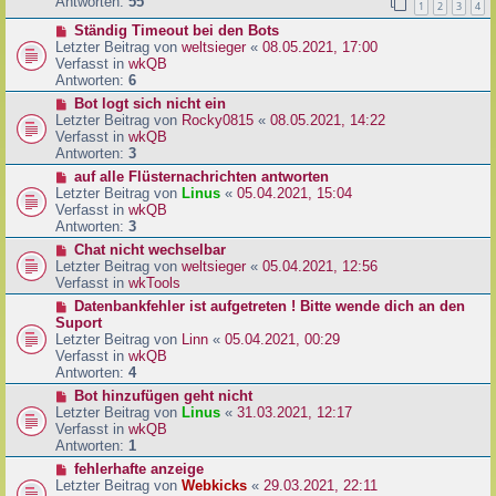
e
Antworten:
55
1
2
3
4
r
r
a
N
Ständig Timeout bei den Bots
B
g
e
Letzter Beitrag von
weltsieger
«
08.05.2021, 17:00
e
u
Verfasst in
wkQB
i
e
Antworten:
6
t
r
r
N
Bot logt sich nicht ein
B
a
e
Letzter Beitrag von
Rocky0815
«
08.05.2021, 14:22
e
g
u
Verfasst in
wkQB
i
e
Antworten:
3
t
r
N
auf alle Flüsternachrichten antworten
r
B
e
Letzter Beitrag von
Linus
«
05.04.2021, 15:04
a
e
u
Verfasst in
wkQB
g
i
e
Antworten:
3
t
r
N
Chat nicht wechselbar
r
B
e
Letzter Beitrag von
weltsieger
«
05.04.2021, 12:56
a
e
u
Verfasst in
wkTools
g
i
e
N
Datenbankfehler ist aufgetreten ! Bitte wende dich an den
t
r
e
Suport
r
B
u
Letzter Beitrag von
Linn
«
05.04.2021, 00:29
a
e
e
Verfasst in
wkQB
g
i
r
Antworten:
4
t
B
N
Bot hinzufügen geht nicht
r
e
e
Letzter Beitrag von
Linus
«
31.03.2021, 12:17
a
i
u
Verfasst in
wkQB
g
t
e
Antworten:
1
r
r
N
fehlerhafte anzeige
a
B
e
Letzter Beitrag von
Webkicks
«
29.03.2021, 22:11
g
e