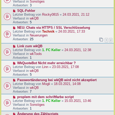
u
Verfasst in
Sonstiges
i
e
Antworten:
3
t
r
N
SQL-Fehler
r
B
e
Letzter Beitrag von
Rocky0815
«
24.03.2021, 21:12
a
e
u
Verfasst in
wkQB
g
i
e
Antworten:
5
t
r
N
NEU: Chats via HTTPS / SSL Verschlüsselung
r
B
e
Letzter Beitrag von
Technik
«
24.03.2021, 17:33
a
e
u
Verfasst in
Neuerungen
g
i
e
Antworten:
25
1
2
t
r
r
N
Link zum wkQB
B
a
e
Letzter Beitrag von
1. FC Keller
«
24.03.2021, 12:38
e
g
u
Verfasst in
wkTools
i
e
Antworten:
1
t
r
r
N
WkQuoteBot Nicht mehr erreichbar ?
B
a
e
Letzter Beitrag von
Linn
«
23.03.2021, 17:08
e
g
u
Verfasst in
wkQB
i
e
Antworten:
5
t
r
N
Passwortänderung bei wkQB wird nicht akzeptiert
r
B
e
Letzter Beitrag von
Mogli
«
18.03.2021, 14:08
a
e
u
Verfasst in
wkQB
g
i
e
Antworten:
7
t
r
N
proplem mit dem schriftfarbe script
r
B
e
Letzter Beitrag von
1. FC Keller
«
15.03.2021, 13:46
a
e
u
Verfasst in
Sonstiges
g
i
e
Antworten:
1
t
r
N
Änderung des Zählscripts
r