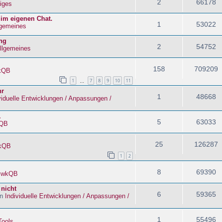
2
66178
iges
 im eigenen Chat.
1
53022
lgemeines
ng
2
54752
llgemeines
158
709209
kQB
1
7
8
9
10
11
…
hr
1
48668
viduelle Entwicklungen / Anpassungen /
.
5
63033
QB
25
126287
kQB
1
2
8
69390
n
wkQB
 nicht
6
59365
in
Individuelle Entwicklungen / Anpassungen /
1
55496
Tools