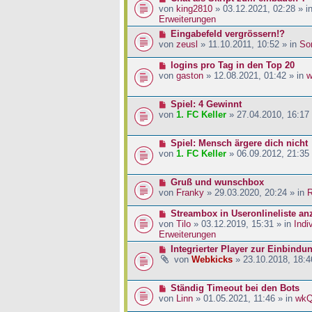
a
i
r
e
von
king2810
» 03.12.2021, 02:28 » i
g
t
B
u
Erweiterungen
r
e
e
N
Eingabefeld vergrössern!?
a
i
r
e
von
zeusl
» 11.10.2011, 10:52 » in
So
g
t
B
u
r
e
e
N
logins pro Tag in den Top 20
a
i
r
e
von
gaston
» 12.08.2021, 01:42 » in
w
g
t
B
u
r
e
e
a
N
Spiel: 4 Gewinnt
i
r
g
e
von
1. FC Keller
» 27.04.2010, 16:17
t
B
u
r
e
e
a
i
N
Spiel: Mensch ärgere dich nicht
r
g
t
e
von
1. FC Keller
» 06.09.2012, 21:35
B
r
u
e
a
e
i
g
N
Gruß und wunschbox
r
t
e
von
Franky
» 29.03.2020, 20:24 » in
R
B
r
u
e
a
e
N
Streambox in Useronlineliste an
i
g
r
e
von
Tilo
» 03.12.2019, 15:31 » in
Indi
t
B
u
Erweiterungen
r
e
e
a
N
Integrierter Player zur Einbindu
i
r
g
e
von
Webkicks
» 23.10.2018, 18:4
t
B
u
r
e
e
a
i
N
Ständig Timeout bei den Bots
r
g
t
e
von
Linn
» 01.05.2021, 11:46 » in
wk
B
r
u
e