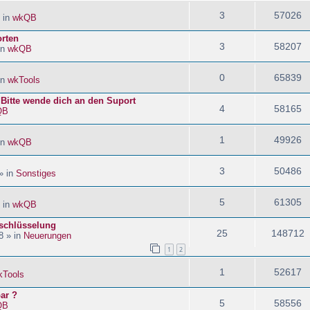
3
57026
 in
wkQB
orten
3
58207
in
wkQB
0
65839
in
wkTools
! Bitte wende dich an den Suport
4
58165
QB
1
49926
in
wkQB
3
50486
» in
Sonstiges
5
61305
 in
wkQB
schlüsselung
25
148712
8 » in
Neuerungen
1
2
1
52617
kTools
ar ?
5
58556
QB