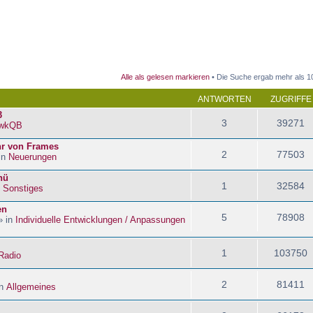
 Suche
Alle als gelesen markieren
• Die Suche ergab mehr als 1
ANTWORTEN
ZUGRIFFE
3
3
39271
wkQB
hr von Frames
2
77503
in
Neuerungen
nü
1
32584
n
Sonstiges
en
5
78908
» in
Individuelle Entwicklungen / Anpassungen
1
103750
Radio
2
81411
in
Allgemeines