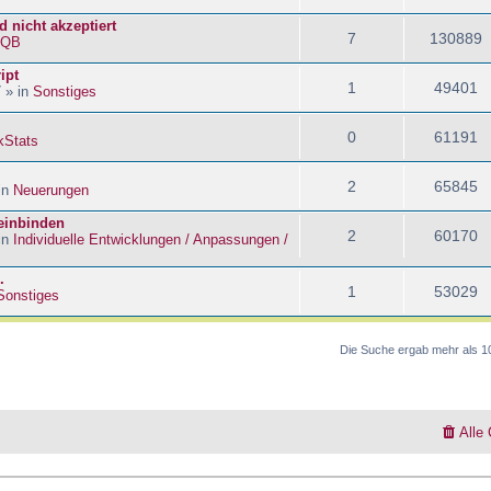
 nicht akzeptiert
7
130889
kQB
ipt
1
49401
 » in
Sonstiges
0
61191
kStats
2
65845
in
Neuerungen
 einbinden
2
60170
in
Individuelle Entwicklungen / Anpassungen /
.
1
53029
Sonstiges
Die Suche ergab mehr als 1
Alle