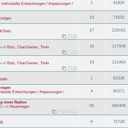
1
41825
n
Individuelle Entwicklungen / Anpassungen /
10
71532
nstiges
17
228101
kStats
1
2
16
117938
 » in
Bots, Chat-Games, Tools
1
2
19
121454
 » in
Bots, Chat-Games, Tools
1
2
1
62338
adio
zeigen
4
82271
viduelle Entwicklungen / Anpassungen /
ng eines Radios
55
482405
6 » in
Neuerungen
1
2
3
4
6
72728
QB