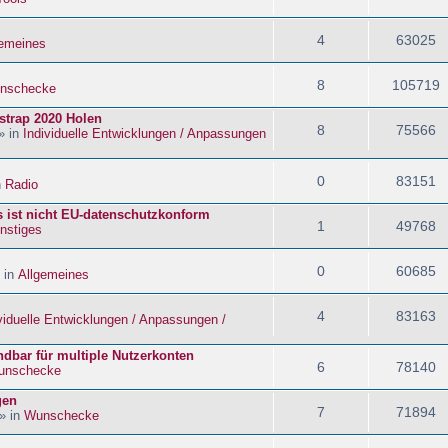
4
63025
gemeines
8
105719
nschecke
strap 2020 Holen
8
75566
» in
Individuelle Entwicklungen / Anpassungen
0
83151
n
Radio
s ist nicht EU-datenschutzkonform
1
49768
nstiges
0
60685
 in
Allgemeines
4
83163
viduelle Entwicklungen / Anpassungen /
dbar für multiple Nutzerkonten
6
78140
unschecke
gen
7
71894
» in
Wunschecke