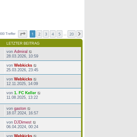
Seite
1
von
20
1
2
3
4
5
20
Nächste
000 Treffer
…
LETZTER BEITRAG
von
Admiral
28.03.2026, 10:59
von
Webkicks
25.03.2026, 23:45
von
Webkicks
12.11.2025, 14:09
von
1. FC Keller
11.08.2025, 13:22
von
gaston
18.07.2024, 16:57
von
DJDimest
06.04.2024, 00:24
von
Webkicks