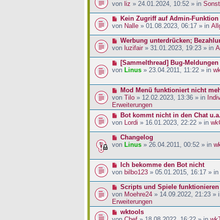
a
i
r
e
von
liz
» 24.01.2024, 10:52 » in
Sonst
g
t
B
u
r
e
e
N
Kein Zugriff auf Admin-Funktion
a
i
r
e
von
Nalle
» 01.08.2023, 06:17 » in
Al
g
t
B
u
r
e
e
N
Werbung unterdrücken; Bezahlu
a
i
r
e
von
luzifair
» 31.01.2023, 19:23 » in
A
g
t
B
u
r
e
e
N
[Sammelthread] Bug-Meldungen
a
i
r
e
von
Linus
» 23.04.2011, 11:22 » in
w
g
t
B
u
r
e
e
N
Mod Menü funktioniert nicht me
a
i
r
e
von
Tilo
» 12.02.2023, 13:36 » in
Indi
g
t
B
u
Erweiterungen
r
e
e
a
i
N
Bot kommt nicht in den Chat u.a
r
g
t
e
von
Lordi
» 16.01.2023, 22:22 » in
wk
B
r
u
e
a
e
N
Changelog
i
g
r
e
von
Linus
» 26.04.2011, 00:52 » in
w
t
B
u
r
e
e
a
N
Ich bekomme den Bot nicht
i
r
g
e
von
bilbo123
» 05.01.2015, 16:17 » i
t
B
u
r
e
e
N
Scripts und Spiele funktionieren
a
i
r
e
von
Moehre24
» 14.09.2022, 21:23 » 
g
t
B
u
Erweiterungen
r
e
e
a
N
wktools
i
r
g
e
von
Chef
» 18.08.2022, 16:22 » in
wk