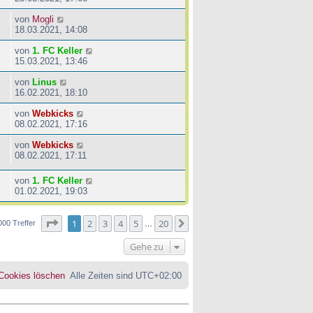
von
Mogli
18.03.2021, 14:08
von
1. FC Keller
15.03.2021, 13:46
von
Linus
16.02.2021, 18:10
von
Webkicks
08.02.2021, 17:16
von
Webkicks
08.02.2021, 17:11
von
1. FC Keller
01.02.2021, 19:03
Seite
1
von
20
1
2
3
4
5
20
Nächste
000 Treffer
…
Gehe zu
 Cookies löschen
Alle Zeiten sind
UTC+02:00