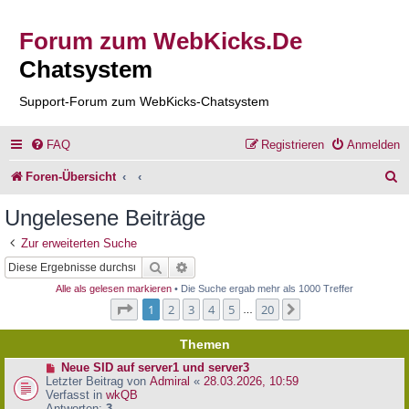
Forum zum WebKicks.De
Chatsystem
Support-Forum zum WebKicks-Chatsystem
FAQ
Registrieren
Anmelden
S
Foren-Übersicht
u
Ungelesene Beiträge
c
Zur erweiterten Suche
h
Suche
Erweiterte Suche
e
Alle als gelesen markieren
• Die Suche ergab mehr als 1000 Treffer
Seite
1
von
20
1
2
3
4
5
20
Nächste
…
Themen
N
Neue SID auf server1 und server3
e
Letzter Beitrag von
Admiral
«
28.03.2026, 10:59
u
Verfasst in
wkQB
e
Antworten:
3