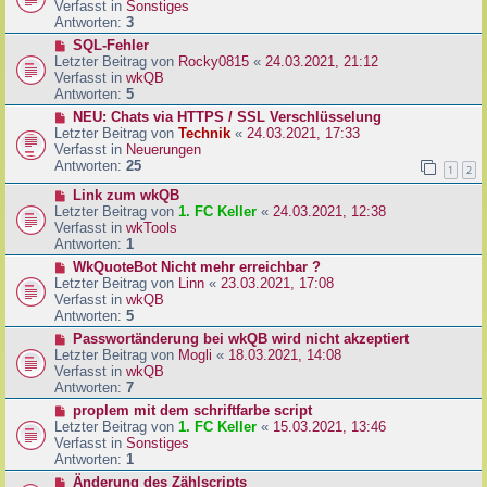
u
Verfasst in
Sonstiges
i
e
Antworten:
3
t
r
N
SQL-Fehler
r
B
e
Letzter Beitrag von
Rocky0815
«
24.03.2021, 21:12
a
e
u
Verfasst in
wkQB
g
i
e
Antworten:
5
t
r
N
NEU: Chats via HTTPS / SSL Verschlüsselung
r
B
e
Letzter Beitrag von
Technik
«
24.03.2021, 17:33
a
e
u
Verfasst in
Neuerungen
g
i
e
Antworten:
25
1
2
t
r
r
N
Link zum wkQB
B
a
e
Letzter Beitrag von
1. FC Keller
«
24.03.2021, 12:38
e
g
u
Verfasst in
wkTools
i
e
Antworten:
1
t
r
r
N
WkQuoteBot Nicht mehr erreichbar ?
B
a
e
Letzter Beitrag von
Linn
«
23.03.2021, 17:08
e
g
u
Verfasst in
wkQB
i
e
Antworten:
5
t
r
N
Passwortänderung bei wkQB wird nicht akzeptiert
r
B
e
Letzter Beitrag von
Mogli
«
18.03.2021, 14:08
a
e
u
Verfasst in
wkQB
g
i
e
Antworten:
7
t
r
N
proplem mit dem schriftfarbe script
r
B
e
Letzter Beitrag von
1. FC Keller
«
15.03.2021, 13:46
a
e
u
Verfasst in
Sonstiges
g
i
e
Antworten:
1
t
r
N
Änderung des Zählscripts
r