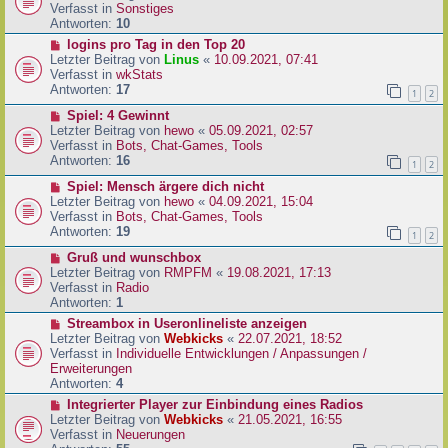
i
u
Verfasst in
Sonstiges
t
e
Antworten:
10
r
r
N
logins pro Tag in den Top 20
a
B
e
Letzter Beitrag von
Linus
«
10.09.2021, 07:41
g
e
u
Verfasst in
wkStats
i
e
Antworten:
17
1
2
t
r
r
N
Spiel: 4 Gewinnt
B
a
e
Letzter Beitrag von
hewo
«
05.09.2021, 02:57
e
g
u
Verfasst in
Bots, Chat-Games, Tools
i
e
Antworten:
16
t
1
2
r
r
N
Spiel: Mensch ärgere dich nicht
B
a
e
Letzter Beitrag von
hewo
«
04.09.2021, 15:04
e
g
u
Verfasst in
Bots, Chat-Games, Tools
i
e
Antworten:
19
t
1
2
r
r
N
Gruß und wunschbox
B
a
e
Letzter Beitrag von
RMPFM
«
19.08.2021, 17:13
e
g
u
Verfasst in
Radio
i
e
Antworten:
1
t
r
r
N
Streambox in Useronlineliste anzeigen
B
a
e
Letzter Beitrag von
Webkicks
«
22.07.2021, 18:52
e
g
u
Verfasst in
Individuelle Entwicklungen / Anpassungen /
i
e
Erweiterungen
t
r
Antworten:
4
r
B
N
Integrierter Player zur Einbindung eines Radios
a
e
e
Letzter Beitrag von
Webkicks
«
21.05.2021, 16:55
g
i
u
Verfasst in
Neuerungen
t