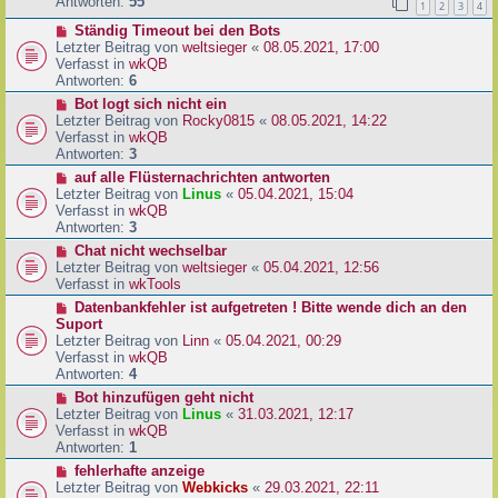
e
Antworten:
55
1
2
3
4
r
r
a
N
Ständig Timeout bei den Bots
B
g
e
Letzter Beitrag von
weltsieger
«
08.05.2021, 17:00
e
u
Verfasst in
wkQB
i
e
Antworten:
6
t
r
r
N
Bot logt sich nicht ein
B
a
e
Letzter Beitrag von
Rocky0815
«
08.05.2021, 14:22
e
g
u
Verfasst in
wkQB
i
e
Antworten:
3
t
r
N
auf alle Flüsternachrichten antworten
r
B
e
Letzter Beitrag von
Linus
«
05.04.2021, 15:04
a
e
u
Verfasst in
wkQB
g
i
e
Antworten:
3
t
r
N
Chat nicht wechselbar
r
B
e
Letzter Beitrag von
weltsieger
«
05.04.2021, 12:56
a
e
u
Verfasst in
wkTools
g
i
e
N
Datenbankfehler ist aufgetreten ! Bitte wende dich an den
t
r
e
Suport
r
B
u
Letzter Beitrag von
Linn
«
05.04.2021, 00:29
a
e
e
Verfasst in
wkQB
g
i
r
Antworten:
4
t
B
N
Bot hinzufügen geht nicht
r
e
e
Letzter Beitrag von
Linus
«
31.03.2021, 12:17
a
i
u
Verfasst in
wkQB
g
t
e
Antworten:
1
r
r
N
fehlerhafte anzeige
a
B
e
Letzter Beitrag von
Webkicks
«
29.03.2021, 22:11
g
e