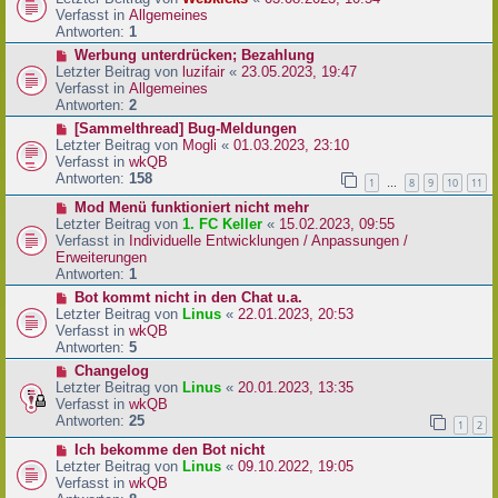
a
e
u
Verfasst in
Allgemeines
g
i
e
Antworten:
1
t
r
N
Werbung unterdrücken; Bezahlung
r
B
e
Letzter Beitrag von
luzifair
«
23.05.2023, 19:47
a
e
u
Verfasst in
Allgemeines
g
i
e
Antworten:
2
t
r
N
[Sammelthread] Bug-Meldungen
r
B
e
Letzter Beitrag von
Mogli
«
01.03.2023, 23:10
a
e
u
Verfasst in
wkQB
g
i
e
Antworten:
158
1
8
9
10
11
…
t
r
r
N
Mod Menü funktioniert nicht mehr
B
a
e
Letzter Beitrag von
1. FC Keller
«
15.02.2023, 09:55
e
g
u
Verfasst in
Individuelle Entwicklungen / Anpassungen /
i
e
Erweiterungen
t
r
Antworten:
1
r
B
a
N
Bot kommt nicht in den Chat u.a.
e
g
e
Letzter Beitrag von
Linus
«
22.01.2023, 20:53
i
u
Verfasst in
wkQB
t
e
Antworten:
5
r
r
N
Changelog
a
B
e
Letzter Beitrag von
Linus
«
20.01.2023, 13:35
g
e
u
Verfasst in
wkQB
i
e
Antworten:
25
1
2
t
r
r
N
Ich bekomme den Bot nicht
B
a
e
Letzter Beitrag von
Linus
«
09.10.2022, 19:05
e
g
u
Verfasst in
wkQB
i