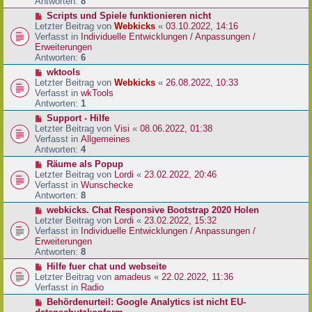
e
Antworten:
8
t
r
r
N
Scripts und Spiele funktionieren nicht
B
a
e
Letzter Beitrag von
Webkicks
«
03.10.2022, 14:16
e
g
u
Verfasst in
Individuelle Entwicklungen / Anpassungen /
i
e
Erweiterungen
t
r
Antworten:
6
r
B
N
wktools
a
e
e
Letzter Beitrag von
Webkicks
«
26.08.2022, 10:33
g
i
u
Verfasst in
wkTools
t
e
Antworten:
1
r
r
N
Support - Hilfe
a
B
e
Letzter Beitrag von
Visi
«
08.06.2022, 01:38
g
e
u
Verfasst in
Allgemeines
i
e
Antworten:
4
t
r
N
Räume als Popup
r
B
e
Letzter Beitrag von
Lordi
«
23.02.2022, 20:46
a
e
u
Verfasst in
Wunschecke
g
i
e
Antworten:
8
t
r
N
webkicks. Chat Responsive Bootstrap 2020 Holen
r
B
e
Letzter Beitrag von
Lordi
«
23.02.2022, 15:32
a
e
u
Verfasst in
Individuelle Entwicklungen / Anpassungen /
g
i
e
Erweiterungen
t
r
Antworten:
8
r
B
N
Hilfe fuer chat und webseite
a
e
e
Letzter Beitrag von
amadeus
«
22.02.2022, 11:36
g
i
u
Verfasst in
Radio
t
e
N
Behördenurteil: Google Analytics ist nicht EU-
r
r
e