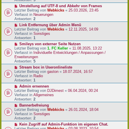
r
N
Umstellung auf UTF-8 und Abkehr von Frames
B
e
Letzter Beitrag von
Webkicks
«
25.03.2026, 23:45
e
u
Verfasst in
Neuerungen
i
e
Antworten:
2
t
r
N
Link Entfernung über Admin Menü
r
B
e
Letzter Beitrag von
Webkicks
«
12.11.2025, 14:09
a
e
u
Verfasst in
Sonstiges
g
i
e
Antworten:
1
t
r
N
Smileys von externer Seite Nutzen
r
B
e
Letzter Beitrag von
1. FC Keller
«
11.08.2025, 13:22
a
e
u
Verfasst in
Individuelle Entwicklungen / Anpassungen /
g
i
e
Erweiterungen
t
r
Antworten:
5
r
B
N
Stream box in Useronlineliste
a
e
e
Letzter Beitrag von
gaston
«
18.07.2024, 16:57
g
i
u
Verfasst in
Radio
t
e
Antworten:
1
r
r
N
Admin ernennen
a
B
e
Letzter Beitrag von
DJDimest
«
06.04.2024, 00:24
g
e
u
Verfasst in
Allgemeines
i
e
Antworten:
2
t
r
N
Bannerbefreiung
r
B
e
Letzter Beitrag von
Webkicks
«
26.01.2024, 18:04
a
e
u
Verfasst in
Sonstiges
g
i
e
Antworten:
2
t
r
N
Kein Zugriff auf Admin-Funktion im eigenen Chat.
r
B
e
Letzter Beitrag von
Webkicks
«
03.08.2023, 10:54