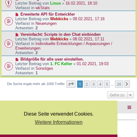
B
e
Letzter Beitrag von
Linus
«
16.02.2021, 18:10
a
e
u
Verfasst in
wkStats
g
i
e
N
Erweiterte API für Entwickler
t
r
e
Letzter Beitrag von
Webkicks
«
08.02.2021, 17:16
r
B
u
Verfasst in
Neuerungen
a
e
e
Antworten:
2
g
i
r
N
Vereinfacht: Scripte in den Chat einbinden
t
B
e
Letzter Beitrag von
Webkicks
«
08.02.2021, 17:11
r
e
u
Verfasst in
Individuelle Entwicklungen / Anpassungen /
a
i
e
Erweiterungen
g
t
r
Antworten:
2
r
B
N
Bildgröße für alle user einstellen.
a
e
e
Letzter Beitrag von
1. FC Keller
«
01.02.2021, 19:03
g
i
u
Verfasst in
Sonstiges
t
e
Antworten:
1
r
r
a
B
Seite
1
von
20
1
2
3
4
5
20
Nä
Die Suche ergab mehr als 1000 Treffer
g
…
e
i
Gehe zu
t
r
a
Foren-Übersicht
g
Diese Seite verwendet Cookies.
Weitere Informationen
Copyright Webkicks.de |
Impressum
|
AGB
|
Datenschutz
Powered by
phpBB
® Forum Software © phpBB Limited
Deutsche Übersetzung durch
phpBB.de