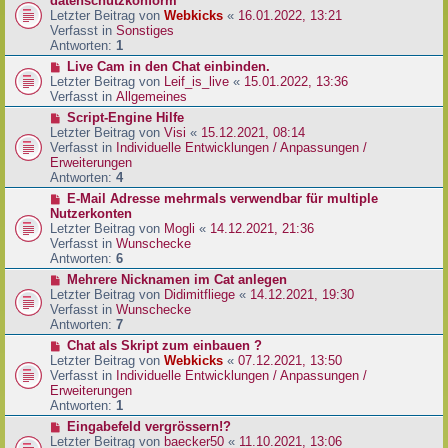
datenschutzkonform
a
B
u
Letzter Beitrag von
Webkicks
«
16.01.2022, 13:21
g
e
e
Verfasst in
Sonstiges
i
r
Antworten:
1
t
B
N
Live Cam in den Chat einbinden.
r
e
e
Letzter Beitrag von
Leif_is_live
«
15.01.2022, 13:36
a
i
u
Verfasst in
Allgemeines
g
t
e
N
Script-Engine Hilfe
r
r
e
Letzter Beitrag von
Visi
«
15.12.2021, 08:14
a
B
u
Verfasst in
Individuelle Entwicklungen / Anpassungen /
g
e
e
Erweiterungen
i
r
Antworten:
4
t
B
N
E-Mail Adresse mehrmals verwendbar für multiple
r
e
e
Nutzerkonten
a
i
u
Letzter Beitrag von
Mogli
«
14.12.2021, 21:36
g
t
e
Verfasst in
Wunschecke
r
r
Antworten:
6
a
B
N
Mehrere Nicknamen im Cat anlegen
g
e
e
Letzter Beitrag von
Didimitfliege
«
14.12.2021, 19:30
i
u
Verfasst in
Wunschecke
t
e
Antworten:
7
r
r
N
Chat als Skript zum einbauen ?
a
B
e
Letzter Beitrag von
Webkicks
«
07.12.2021, 13:50
g
e
u
Verfasst in
Individuelle Entwicklungen / Anpassungen /
i
e
Erweiterungen
t
r
Antworten:
1
r
B
N
Eingabefeld vergrössern!?
a
e
e
Letzter Beitrag von
baecker50
«
11.10.2021, 13:06
g