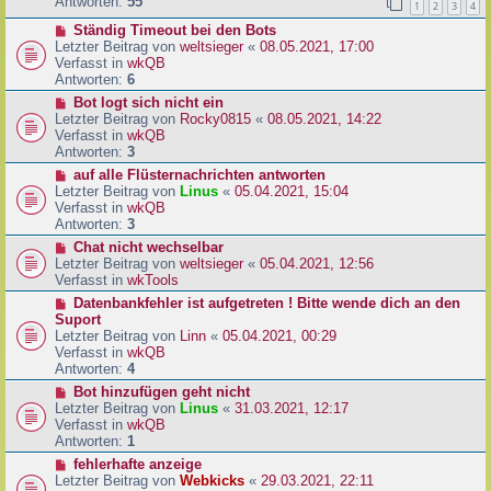
e
Antworten:
55
1
2
3
4
r
r
a
N
Ständig Timeout bei den Bots
B
g
e
Letzter Beitrag von
weltsieger
«
08.05.2021, 17:00
e
u
Verfasst in
wkQB
i
e
Antworten:
6
t
r
r
N
Bot logt sich nicht ein
B
a
e
Letzter Beitrag von
Rocky0815
«
08.05.2021, 14:22
e
g
u
Verfasst in
wkQB
i
e
Antworten:
3
t
r
N
auf alle Flüsternachrichten antworten
r
B
e
Letzter Beitrag von
Linus
«
05.04.2021, 15:04
a
e
u
Verfasst in
wkQB
g
i
e
Antworten:
3
t
r
N
Chat nicht wechselbar
r
B
e
Letzter Beitrag von
weltsieger
«
05.04.2021, 12:56
a
e
u
Verfasst in
wkTools
g
i
e
N
Datenbankfehler ist aufgetreten ! Bitte wende dich an den
t
r
e
Suport
r
B
u
Letzter Beitrag von
Linn
«
05.04.2021, 00:29
a
e
e
Verfasst in
wkQB
g
i
r
Antworten:
4
t
B
N
Bot hinzufügen geht nicht
r
e
e
Letzter Beitrag von
Linus
«
31.03.2021, 12:17
a
i
u
Verfasst in
wkQB
g
t
e
Antworten:
1
r
r
N
fehlerhafte anzeige
a
B
e
Letzter Beitrag von
Webkicks
«
29.03.2021, 22:11
g
e