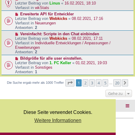
B
e
Letzter Beitrag von
Linus
«
16.02.2021, 18:10
a
e
u
Verfasst in
wkStats
g
i
e
N
Erweiterte API für Entwickler
t
r
e
Letzter Beitrag von
Webkicks
«
08.02.2021, 17:16
r
B
u
Verfasst in
Neuerungen
a
e
e
Antworten:
2
g
i
r
N
Vereinfacht: Scripte in den Chat einbinden
t
B
e
Letzter Beitrag von
Webkicks
«
08.02.2021, 17:11
r
e
u
Verfasst in
Individuelle Entwicklungen / Anpassungen /
a
i
e
Erweiterungen
g
t
r
Antworten:
2
r
B
N
Bildgröße für alle user einstellen.
a
e
e
Letzter Beitrag von
1. FC Keller
«
01.02.2021, 19:03
g
i
u
Verfasst in
Sonstiges
t
e
Antworten:
1
r
r
a
B
Seite
1
von
20
1
2
3
4
5
20
Nä
Die Suche ergab mehr als 1000 Treffer
g
…
e
i
Gehe zu
t
r
a
Foren-Übersicht
g
Diese Seite verwendet Cookies.
Weitere Informationen
Copyright Webkicks.de |
Impressum
|
AGB
|
Datenschutz
Powered by
phpBB
® Forum Software © phpBB Limited
Deutsche Übersetzung durch
phpBB.de