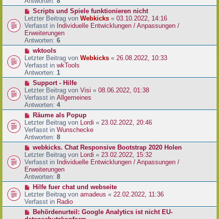
e
Antworten:
8
t
r
r
N
Scripts und Spiele funktionieren nicht
B
a
e
Letzter Beitrag von
Webkicks
«
03.10.2022, 14:16
e
g
u
Verfasst in
Individuelle Entwicklungen / Anpassungen /
i
e
Erweiterungen
t
r
Antworten:
6
r
B
N
wktools
a
e
e
Letzter Beitrag von
Webkicks
«
26.08.2022, 10:33
g
i
u
Verfasst in
wkTools
t
e
Antworten:
1
r
r
N
Support - Hilfe
a
B
e
Letzter Beitrag von
Visi
«
08.06.2022, 01:38
g
e
u
Verfasst in
Allgemeines
i
e
Antworten:
4
t
r
N
Räume als Popup
r
B
e
Letzter Beitrag von
Lordi
«
23.02.2022, 20:46
a
e
u
Verfasst in
Wunschecke
g
i
e
Antworten:
8
t
r
N
webkicks. Chat Responsive Bootstrap 2020 Holen
r
B
e
Letzter Beitrag von
Lordi
«
23.02.2022, 15:32
a
e
u
Verfasst in
Individuelle Entwicklungen / Anpassungen /
g
i
e
Erweiterungen
t
r
Antworten:
8
r
B
N
Hilfe fuer chat und webseite
a
e
e
Letzter Beitrag von
amadeus
«
22.02.2022, 11:36
g
i
u
Verfasst in
Radio
t
e
N
Behördenurteil: Google Analytics ist nicht EU-
r
r
e