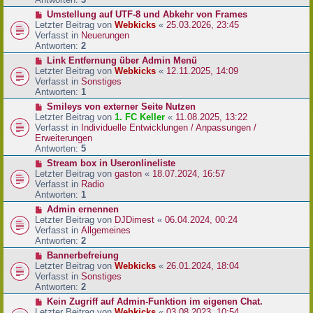
r
N
Umstellung auf UTF-8 und Abkehr von Frames
B
e
Letzter Beitrag von
Webkicks
«
25.03.2026, 23:45
e
u
Verfasst in
Neuerungen
i
e
Antworten:
2
t
r
N
Link Entfernung über Admin Menü
r
B
e
Letzter Beitrag von
Webkicks
«
12.11.2025, 14:09
a
e
u
Verfasst in
Sonstiges
g
i
e
Antworten:
1
t
r
N
Smileys von externer Seite Nutzen
r
B
e
Letzter Beitrag von
1. FC Keller
«
11.08.2025, 13:22
a
e
u
Verfasst in
Individuelle Entwicklungen / Anpassungen /
g
i
e
Erweiterungen
t
r
Antworten:
5
r
B
N
Stream box in Useronlineliste
a
e
e
Letzter Beitrag von
gaston
«
18.07.2024, 16:57
g
i
u
Verfasst in
Radio
t
e
Antworten:
1
r
r
N
Admin ernennen
a
B
e
Letzter Beitrag von
DJDimest
«
06.04.2024, 00:24
g
e
u
Verfasst in
Allgemeines
i
e
Antworten:
2
t
r
N
Bannerbefreiung
r
B
e
Letzter Beitrag von
Webkicks
«
26.01.2024, 18:04
a
e
u
Verfasst in
Sonstiges
g
i
e
Antworten:
2
t
r
N
Kein Zugriff auf Admin-Funktion im eigenen Chat.
r
B
e
Letzter Beitrag von
Webkicks
«
03.08.2023, 10:54