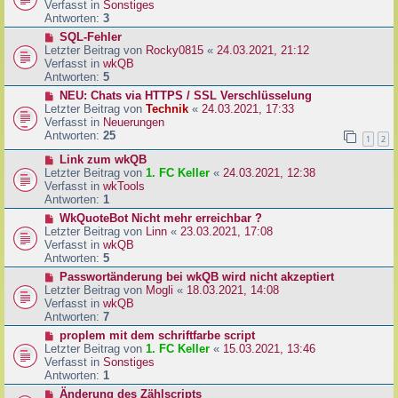
u
Verfasst in
Sonstiges
i
e
Antworten:
3
t
r
N
SQL-Fehler
r
B
e
Letzter Beitrag von
Rocky0815
«
24.03.2021, 21:12
a
e
u
Verfasst in
wkQB
g
i
e
Antworten:
5
t
r
N
NEU: Chats via HTTPS / SSL Verschlüsselung
r
B
e
Letzter Beitrag von
Technik
«
24.03.2021, 17:33
a
e
u
Verfasst in
Neuerungen
g
i
e
Antworten:
25
1
2
t
r
r
N
Link zum wkQB
B
a
e
Letzter Beitrag von
1. FC Keller
«
24.03.2021, 12:38
e
g
u
Verfasst in
wkTools
i
e
Antworten:
1
t
r
r
N
WkQuoteBot Nicht mehr erreichbar ?
B
a
e
Letzter Beitrag von
Linn
«
23.03.2021, 17:08
e
g
u
Verfasst in
wkQB
i
e
Antworten:
5
t
r
N
Passwortänderung bei wkQB wird nicht akzeptiert
r
B
e
Letzter Beitrag von
Mogli
«
18.03.2021, 14:08
a
e
u
Verfasst in
wkQB
g
i
e
Antworten:
7
t
r
N
proplem mit dem schriftfarbe script
r
B
e
Letzter Beitrag von
1. FC Keller
«
15.03.2021, 13:46
a
e
u
Verfasst in
Sonstiges
g
i
e
Antworten:
1
t
r
N
Änderung des Zählscripts
r