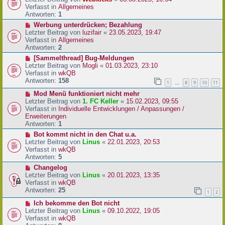
a
e
u
Verfasst in
Allgemeines
g
i
e
Antworten:
1
t
r
N
Werbung unterdrücken; Bezahlung
r
B
e
Letzter Beitrag von
luzifair
«
23.05.2023, 19:47
a
e
u
Verfasst in
Allgemeines
g
i
e
Antworten:
2
t
r
N
[Sammelthread] Bug-Meldungen
r
B
e
Letzter Beitrag von
Mogli
«
01.03.2023, 23:10
a
e
u
Verfasst in
wkQB
g
i
e
Antworten:
158
1
8
9
10
11
…
t
r
r
N
Mod Menü funktioniert nicht mehr
B
a
e
Letzter Beitrag von
1. FC Keller
«
15.02.2023, 09:55
e
g
u
Verfasst in
Individuelle Entwicklungen / Anpassungen /
i
e
Erweiterungen
t
r
Antworten:
1
r
B
a
N
Bot kommt nicht in den Chat u.a.
e
g
e
Letzter Beitrag von
Linus
«
22.01.2023, 20:53
i
u
Verfasst in
wkQB
t
e
Antworten:
5
r
r
N
Changelog
a
B
e
Letzter Beitrag von
Linus
«
20.01.2023, 13:35
g
e
u
Verfasst in
wkQB
i
e
Antworten:
25
1
2
t
r
r
N
Ich bekomme den Bot nicht
B
a
e
Letzter Beitrag von
Linus
«
09.10.2022, 19:05
e
g
u
Verfasst in
wkQB
i