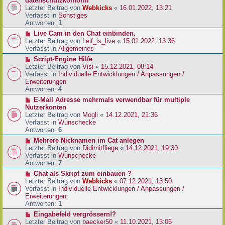
datenschutzkonform
a
B
u
Letzter Beitrag von
Webkicks
«
16.01.2022, 13:21
g
e
e
Verfasst in
Sonstiges
i
r
Antworten:
1
t
B
N
Live Cam in den Chat einbinden.
r
e
e
Letzter Beitrag von
Leif_is_live
«
15.01.2022, 13:36
a
i
u
Verfasst in
Allgemeines
g
t
e
N
Script-Engine Hilfe
r
r
e
Letzter Beitrag von
Visi
«
15.12.2021, 08:14
a
B
u
Verfasst in
Individuelle Entwicklungen / Anpassungen /
g
e
e
Erweiterungen
i
r
Antworten:
4
t
B
N
E-Mail Adresse mehrmals verwendbar für multiple
r
e
e
Nutzerkonten
a
i
u
Letzter Beitrag von
Mogli
«
14.12.2021, 21:36
g
t
e
Verfasst in
Wunschecke
r
r
Antworten:
6
a
B
N
Mehrere Nicknamen im Cat anlegen
g
e
e
Letzter Beitrag von
Didimitfliege
«
14.12.2021, 19:30
i
u
Verfasst in
Wunschecke
t
e
Antworten:
7
r
r
N
Chat als Skript zum einbauen ?
a
B
e
Letzter Beitrag von
Webkicks
«
07.12.2021, 13:50
g
e
u
Verfasst in
Individuelle Entwicklungen / Anpassungen /
i
e
Erweiterungen
t
r
Antworten:
1
r
B
N
Eingabefeld vergrössern!?
a
e
e
Letzter Beitrag von
baecker50
«
11.10.2021, 13:06
g