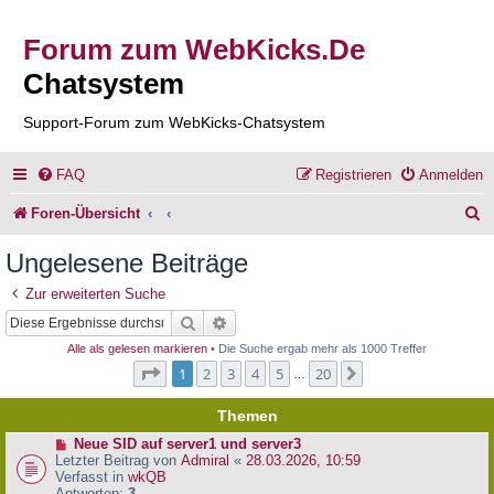
Forum zum WebKicks.De
Chatsystem
Support-Forum zum WebKicks-Chatsystem
FAQ
Registrieren
Anmelden
S
Foren-Übersicht
u
Ungelesene Beiträge
c
Zur erweiterten Suche
h
Suche
Erweiterte Suche
e
Alle als gelesen markieren
• Die Suche ergab mehr als 1000 Treffer
Seite
1
von
20
1
2
3
4
5
20
Nächste
…
Themen
N
Neue SID auf server1 und server3
e
Letzter Beitrag von
Admiral
«
28.03.2026, 10:59
u
Verfasst in
wkQB
e
Antworten:
3