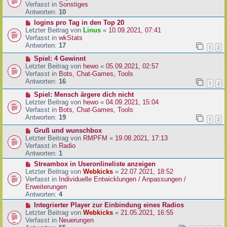
i
u
Verfasst in
Sonstiges
t
e
Antworten:
10
r
r
N
logins pro Tag in den Top 20
a
B
e
Letzter Beitrag von
Linus
«
10.09.2021, 07:41
g
e
u
Verfasst in
wkStats
i
e
Antworten:
17
1
2
t
r
r
N
Spiel: 4 Gewinnt
B
a
e
Letzter Beitrag von
hewo
«
05.09.2021, 02:57
e
g
u
Verfasst in
Bots, Chat-Games, Tools
i
e
Antworten:
16
t
1
2
r
r
N
Spiel: Mensch ärgere dich nicht
B
a
e
Letzter Beitrag von
hewo
«
04.09.2021, 15:04
e
g
u
Verfasst in
Bots, Chat-Games, Tools
i
e
Antworten:
19
t
1
2
r
r
N
Gruß und wunschbox
B
a
e
Letzter Beitrag von
RMPFM
«
19.08.2021, 17:13
e
g
u
Verfasst in
Radio
i
e
Antworten:
1
t
r
r
N
Streambox in Useronlineliste anzeigen
B
a
e
Letzter Beitrag von
Webkicks
«
22.07.2021, 18:52
e
g
u
Verfasst in
Individuelle Entwicklungen / Anpassungen /
i
e
Erweiterungen
t
r
Antworten:
4
r
B
N
Integrierter Player zur Einbindung eines Radios
a
e
e
Letzter Beitrag von
Webkicks
«
21.05.2021, 16:55
g
i
u
Verfasst in
Neuerungen
t