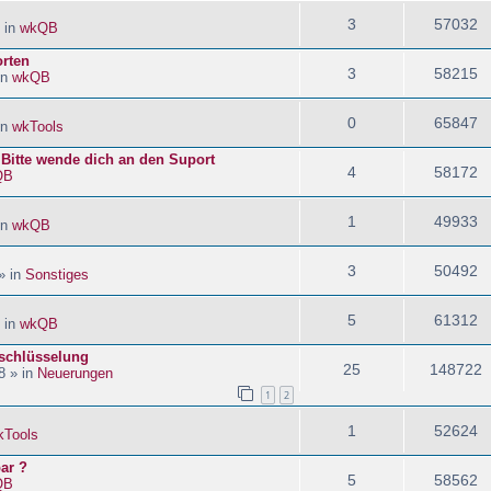
3
57032
 in
wkQB
orten
3
58215
in
wkQB
0
65847
in
wkTools
! Bitte wende dich an den Suport
4
58172
QB
1
49933
in
wkQB
3
50492
» in
Sonstiges
5
61312
 in
wkQB
schlüsselung
25
148722
8 » in
Neuerungen
1
2
1
52624
kTools
ar ?
5
58562
QB