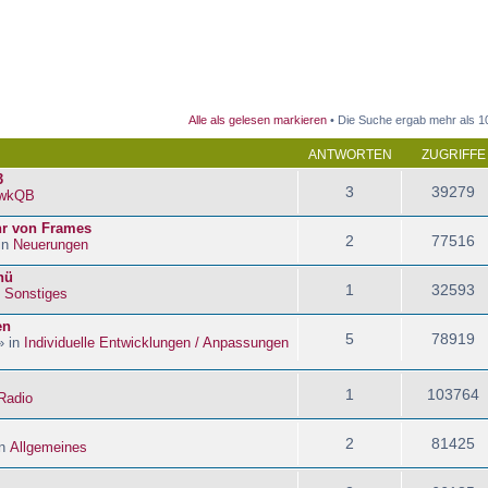
 Suche
Alle als gelesen markieren
• Die Suche ergab mehr als 1
ANTWORTEN
ZUGRIFFE
3
3
39279
wkQB
hr von Frames
2
77516
in
Neuerungen
nü
1
32593
n
Sonstiges
en
5
78919
» in
Individuelle Entwicklungen / Anpassungen
1
103764
Radio
2
81425
in
Allgemeines