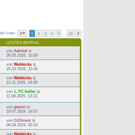
Seite
1
von
20
1
2
3
4
5
20
Nächste
000 Treffer
…
LETZTER BEITRAG
von
Admiral
28.03.2026, 10:59
von
Webkicks
25.03.2026, 23:45
von
Webkicks
12.11.2025, 14:09
von
1. FC Keller
11.08.2025, 13:22
von
gaston
18.07.2024, 16:57
von
DJDimest
06.04.2024, 00:24
von
Webkicks