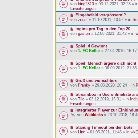
a
i
r
e
von
king2810
» 03.12.2021, 02:28 » i
g
t
B
u
Erweiterungen
r
e
e
N
Eingabefeld vergrössern!?
a
i
r
e
von
zeusl
» 11.10.2011, 10:52 » in
So
g
t
B
u
r
e
e
N
logins pro Tag in den Top 20
a
i
r
e
von
gaston
» 12.08.2021, 01:42 » in
w
g
t
B
u
r
e
e
a
N
Spiel: 4 Gewinnt
i
r
g
e
von
1. FC Keller
» 27.04.2010, 16:17
t
B
u
r
e
e
a
i
N
Spiel: Mensch ärgere dich nicht
r
g
t
e
von
1. FC Keller
» 06.09.2012, 21:35
B
r
u
e
a
e
i
g
N
Gruß und wunschbox
r
t
e
von
Franky
» 29.03.2020, 20:24 » in
R
B
r
u
e
a
e
N
Streambox in Useronlineliste an
i
g
r
e
von
Tilo
» 03.12.2019, 15:31 » in
Indi
t
B
u
Erweiterungen
r
e
e
a
N
Integrierter Player zur Einbindu
i
r
g
e
von
Webkicks
» 23.10.2018, 18:4
t
B
u
r
e
e
a
i
N
Ständig Timeout bei den Bots
r
g
t
e
von
Linn
» 01.05.2021, 11:46 » in
wk
B
r
u
e