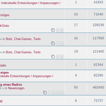
1
41833
n
Individuelle Entwicklungen / Anpassungen /
10
71540
nstiges
17
228236
kStats
1
2
16
117950
 » in
Bots, Chat-Games, Tools
1
2
19
121465
 » in
Bots, Chat-Games, Tools
1
2
1
62344
adio
zeigen
4
82280
viduelle Entwicklungen / Anpassungen /
ng eines Radios
55
482450
6 » in
Neuerungen
1
2
3
4
6
72737
QB