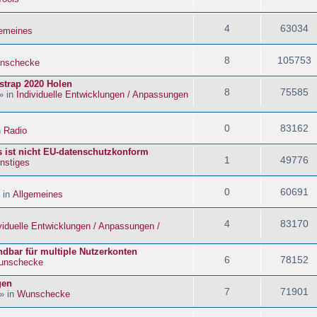
4
63034
gemeines
8
105753
nschecke
strap 2020 Holen
8
75585
» in
Individuelle Entwicklungen / Anpassungen
0
83162
n
Radio
s ist nicht EU-datenschutzkonform
1
49776
nstiges
0
60691
 in
Allgemeines
4
83170
viduelle Entwicklungen / Anpassungen /
dbar für multiple Nutzerkonten
6
78152
unschecke
gen
7
71901
» in
Wunschecke