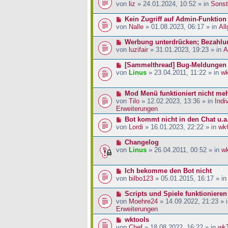
a
i
r
e
von
liz
» 24.01.2024, 10:52 » in
Sonst
g
t
B
u
r
e
e
N
Kein Zugriff auf Admin-Funktion
a
i
r
e
von
Nalle
» 01.08.2023, 06:17 » in
Al
g
t
B
u
r
e
e
N
Werbung unterdrücken; Bezahlu
a
i
r
e
von
luzifair
» 31.01.2023, 19:23 » in
A
g
t
B
u
r
e
e
N
[Sammelthread] Bug-Meldungen
a
i
r
e
von
Linus
» 23.04.2011, 11:22 » in
w
g
t
B
u
r
e
e
N
Mod Menü funktioniert nicht me
a
i
r
e
von
Tilo
» 12.02.2023, 13:36 » in
Indi
g
t
B
u
Erweiterungen
r
e
e
a
i
N
Bot kommt nicht in den Chat u.a
r
g
t
e
von
Lordi
» 16.01.2023, 22:22 » in
wk
B
r
u
e
a
e
N
Changelog
i
g
r
e
von
Linus
» 26.04.2011, 00:52 » in
w
t
B
u
r
e
e
a
N
Ich bekomme den Bot nicht
i
r
g
e
von
bilbo123
» 05.01.2015, 16:17 » i
t
B
u
r
e
e
N
Scripts und Spiele funktionieren
a
i
r
e
von
Moehre24
» 14.09.2022, 21:23 » 
g
t
B
u
Erweiterungen
r
e
e
a
N
wktools
i
r
g
e
von
Chef
» 18.08.2022, 16:22 » in
wk