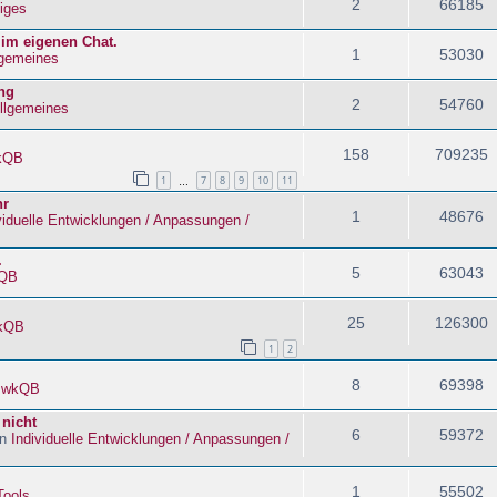
2
66185
iges
 im eigenen Chat.
1
53030
lgemeines
ng
2
54760
llgemeines
158
709235
kQB
1
7
8
9
10
11
…
hr
1
48676
viduelle Entwicklungen / Anpassungen /
.
5
63043
QB
25
126300
kQB
1
2
8
69398
n
wkQB
 nicht
6
59372
in
Individuelle Entwicklungen / Anpassungen /
1
55502
Tools