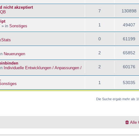
 nicht akzeptiert
7
130898
kQB
ipt
1
49407
 » in
Sonstiges
0
61199
kStats
2
65852
in
Neuerungen
 einbinden
2
60176
in
Individuelle Entwicklungen / Anpassungen /
.
1
53035
Sonstiges
Die Suche ergab mehr als 1
Alle