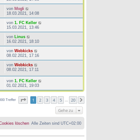
von
Mogli
18.03.2021, 14:08
von
1. FC Keller
15.03.2021, 13:46
von
Linus
16.02.2021, 18:10
von
Webkicks
08.02.2021, 17:16
von
Webkicks
08.02.2021, 17:11
von
1. FC Keller
01.02.2021, 19:03
Seite
1
von
20
1
2
3
4
5
20
Nächste
000 Treffer
…
Gehe zu
 Cookies löschen
Alle Zeiten sind
UTC+02:00