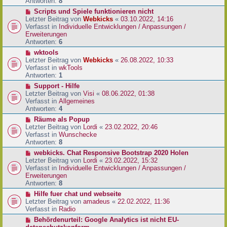
e
Antworten:
8
t
r
r
N
Scripts und Spiele funktionieren nicht
B
a
e
Letzter Beitrag von
Webkicks
«
03.10.2022, 14:16
e
g
u
Verfasst in
Individuelle Entwicklungen / Anpassungen /
i
e
Erweiterungen
t
r
Antworten:
6
r
B
N
wktools
a
e
e
Letzter Beitrag von
Webkicks
«
26.08.2022, 10:33
g
i
u
Verfasst in
wkTools
t
e
Antworten:
1
r
r
N
Support - Hilfe
a
B
e
Letzter Beitrag von
Visi
«
08.06.2022, 01:38
g
e
u
Verfasst in
Allgemeines
i
e
Antworten:
4
t
r
N
Räume als Popup
r
B
e
Letzter Beitrag von
Lordi
«
23.02.2022, 20:46
a
e
u
Verfasst in
Wunschecke
g
i
e
Antworten:
8
t
r
N
webkicks. Chat Responsive Bootstrap 2020 Holen
r
B
e
Letzter Beitrag von
Lordi
«
23.02.2022, 15:32
a
e
u
Verfasst in
Individuelle Entwicklungen / Anpassungen /
g
i
e
Erweiterungen
t
r
Antworten:
8
r
B
N
Hilfe fuer chat und webseite
a
e
e
Letzter Beitrag von
amadeus
«
22.02.2022, 11:36
g
i
u
Verfasst in
Radio
t
e
N
Behördenurteil: Google Analytics ist nicht EU-
r
r
e