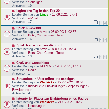
i
u
Verfasst in
Sonstiges
t
e
Antworten:
10
r
r
N
logins pro Tag in den Top 20
a
B
e
Letzter Beitrag von
Linus
«
10.09.2021, 07:41
g
e
u
Verfasst in
wkStats
i
e
Antworten:
17
1
2
t
r
r
N
Spiel: 4 Gewinnt
B
a
e
Letzter Beitrag von
hewo
«
05.09.2021, 02:57
e
g
u
Verfasst in
Bots, Chat-Games, Tools
i
e
Antworten:
16
t
1
2
r
r
N
Spiel: Mensch ärgere dich nicht
B
a
e
Letzter Beitrag von
hewo
«
04.09.2021, 15:04
e
g
u
Verfasst in
Bots, Chat-Games, Tools
i
e
Antworten:
19
t
1
2
r
r
N
Gruß und wunschbox
B
a
e
Letzter Beitrag von
RMPFM
«
19.08.2021, 17:13
e
g
u
Verfasst in
Radio
i
e
Antworten:
1
t
r
r
N
Streambox in Useronlineliste anzeigen
B
a
e
Letzter Beitrag von
Webkicks
«
22.07.2021, 18:52
e
g
u
Verfasst in
Individuelle Entwicklungen / Anpassungen /
i
e
Erweiterungen
t
r
Antworten:
4
r
B
N
Integrierter Player zur Einbindung eines Radios
a
e
e
Letzter Beitrag von
Webkicks
«
21.05.2021, 16:55
g
i
u
Verfasst in
Neuerungen
t