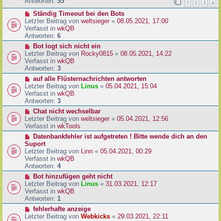
e
Antworten:
55
1
2
3
4
r
r
a
N
Ständig Timeout bei den Bots
B
g
e
Letzter Beitrag von
weltsieger
«
08.05.2021, 17:00
e
u
Verfasst in
wkQB
i
e
Antworten:
6
t
r
r
N
Bot logt sich nicht ein
B
a
e
Letzter Beitrag von
Rocky0815
«
08.05.2021, 14:22
e
g
u
Verfasst in
wkQB
i
e
Antworten:
3
t
r
N
auf alle Flüsternachrichten antworten
r
B
e
Letzter Beitrag von
Linus
«
05.04.2021, 15:04
a
e
u
Verfasst in
wkQB
g
i
e
Antworten:
3
t
r
N
Chat nicht wechselbar
r
B
e
Letzter Beitrag von
weltsieger
«
05.04.2021, 12:56
a
e
u
Verfasst in
wkTools
g
i
e
N
Datenbankfehler ist aufgetreten ! Bitte wende dich an den
t
r
e
Suport
r
B
u
Letzter Beitrag von
Linn
«
05.04.2021, 00:29
a
e
e
Verfasst in
wkQB
g
i
r
Antworten:
4
t
B
N
Bot hinzufügen geht nicht
r
e
e
Letzter Beitrag von
Linus
«
31.03.2021, 12:17
a
i
u
Verfasst in
wkQB
g
t
e
Antworten:
1
r
r
N
fehlerhafte anzeige
a
B
e
Letzter Beitrag von
Webkicks
«
29.03.2021, 22:11
g
e