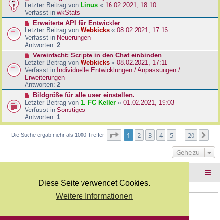
B
e
Letzter Beitrag von
Linus
«
16.02.2021, 18:10
a
e
u
Verfasst in
wkStats
g
i
e
N
Erweiterte API für Entwickler
t
r
e
Letzter Beitrag von
Webkicks
«
08.02.2021, 17:16
r
B
u
Verfasst in
Neuerungen
a
e
e
Antworten:
2
g
i
r
N
Vereinfacht: Scripte in den Chat einbinden
t
B
e
Letzter Beitrag von
Webkicks
«
08.02.2021, 17:11
r
e
u
Verfasst in
Individuelle Entwicklungen / Anpassungen /
a
i
e
Erweiterungen
g
t
r
Antworten:
2
r
B
N
Bildgröße für alle user einstellen.
a
e
e
Letzter Beitrag von
1. FC Keller
«
01.02.2021, 19:03
g
i
u
Verfasst in
Sonstiges
t
e
Antworten:
1
r
r
a
B
Seite
1
von
20
1
2
3
4
5
20
Nä
Die Suche ergab mehr als 1000 Treffer
g
…
e
i
Gehe zu
t
r
a
Foren-Übersicht
g
Diese Seite verwendet Cookies.
Weitere Informationen
Copyright Webkicks.de |
Impressum
|
AGB
|
Datenschutz
Powered by
phpBB
® Forum Software © phpBB Limited
Deutsche Übersetzung durch
phpBB.de