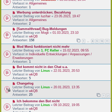
a
e
u
Verfasst in
Allgemeines
g
i
e
Antworten:
1
t
r
N
Werbung unterdrücken; Bezahlung
r
B
e
Letzter Beitrag von
luzifair
«
23.05.2023, 19:47
a
e
u
Verfasst in
Allgemeines
g
i
e
Antworten:
2
t
r
N
[Sammelthread] Bug-Meldungen
r
B
e
Letzter Beitrag von
Mogli
«
01.03.2023, 23:10
a
e
u
Verfasst in
wkQB
g
i
e
Antworten:
158
1
8
9
10
11
…
t
r
r
N
Mod Menü funktioniert nicht mehr
B
a
e
Letzter Beitrag von
1. FC Keller
«
15.02.2023, 09:55
e
g
u
Verfasst in
Individuelle Entwicklungen / Anpassungen /
i
e
Erweiterungen
t
r
Antworten:
1
r
B
a
N
Bot kommt nicht in den Chat u.a.
e
g
e
Letzter Beitrag von
Linus
«
22.01.2023, 20:53
i
u
Verfasst in
wkQB
t
e
Antworten:
5
r
r
N
Changelog
a
B
e
Letzter Beitrag von
Linus
«
20.01.2023, 13:35
g
e
u
Verfasst in
wkQB
i
e
Antworten:
25
1
2
t
r
r
N
Ich bekomme den Bot nicht
B
a
e
Letzter Beitrag von
Linus
«
09.10.2022, 19:05
e
g
u
Verfasst in
wkQB
i