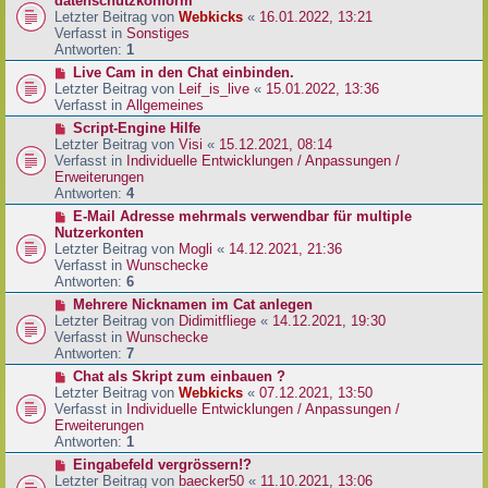
datenschutzkonform
a
B
u
Letzter Beitrag von
Webkicks
«
16.01.2022, 13:21
g
e
e
Verfasst in
Sonstiges
i
r
Antworten:
1
t
B
N
Live Cam in den Chat einbinden.
r
e
e
Letzter Beitrag von
Leif_is_live
«
15.01.2022, 13:36
a
i
u
Verfasst in
Allgemeines
g
t
e
N
Script-Engine Hilfe
r
r
e
Letzter Beitrag von
Visi
«
15.12.2021, 08:14
a
B
u
Verfasst in
Individuelle Entwicklungen / Anpassungen /
g
e
e
Erweiterungen
i
r
Antworten:
4
t
B
N
E-Mail Adresse mehrmals verwendbar für multiple
r
e
e
Nutzerkonten
a
i
u
Letzter Beitrag von
Mogli
«
14.12.2021, 21:36
g
t
e
Verfasst in
Wunschecke
r
r
Antworten:
6
a
B
N
Mehrere Nicknamen im Cat anlegen
g
e
e
Letzter Beitrag von
Didimitfliege
«
14.12.2021, 19:30
i
u
Verfasst in
Wunschecke
t
e
Antworten:
7
r
r
N
Chat als Skript zum einbauen ?
a
B
e
Letzter Beitrag von
Webkicks
«
07.12.2021, 13:50
g
e
u
Verfasst in
Individuelle Entwicklungen / Anpassungen /
i
e
Erweiterungen
t
r
Antworten:
1
r
B
N
Eingabefeld vergrössern!?
a
e
e
Letzter Beitrag von
baecker50
«
11.10.2021, 13:06
g