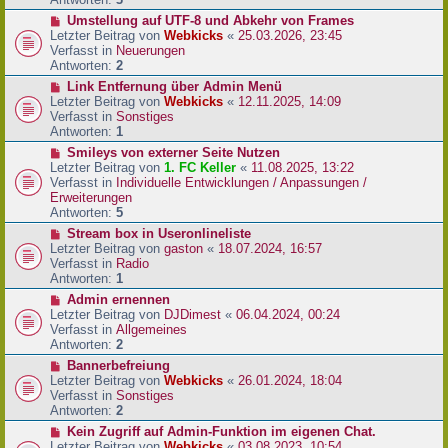
r
N
Umstellung auf UTF-8 und Abkehr von Frames
B
e
Letzter Beitrag von
Webkicks
«
25.03.2026, 23:45
e
u
Verfasst in
Neuerungen
i
e
Antworten:
2
t
r
N
Link Entfernung über Admin Menü
r
B
e
Letzter Beitrag von
Webkicks
«
12.11.2025, 14:09
a
e
u
Verfasst in
Sonstiges
g
i
e
Antworten:
1
t
r
N
Smileys von externer Seite Nutzen
r
B
e
Letzter Beitrag von
1. FC Keller
«
11.08.2025, 13:22
a
e
u
Verfasst in
Individuelle Entwicklungen / Anpassungen /
g
i
e
Erweiterungen
t
r
Antworten:
5
r
B
N
Stream box in Useronlineliste
a
e
e
Letzter Beitrag von
gaston
«
18.07.2024, 16:57
g
i
u
Verfasst in
Radio
t
e
Antworten:
1
r
r
N
Admin ernennen
a
B
e
Letzter Beitrag von
DJDimest
«
06.04.2024, 00:24
g
e
u
Verfasst in
Allgemeines
i
e
Antworten:
2
t
r
N
Bannerbefreiung
r
B
e
Letzter Beitrag von
Webkicks
«
26.01.2024, 18:04
a
e
u
Verfasst in
Sonstiges
g
i
e
Antworten:
2
t
r
N
Kein Zugriff auf Admin-Funktion im eigenen Chat.
r
B
e
Letzter Beitrag von
Webkicks
«
03.08.2023, 10:54