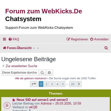
Forum zum WebKicks.De
Chatsystem
Support-Forum zum WebKicks-Chatsystem
FAQ
Registrieren
Anmelden
S
Foren-Übersicht
u
Ungelesene Beiträge
c
Zur erweiterten Suche
h
Suche
Erweiterte Suche
e
Alle als gelesen markieren
• Die Suche ergab mehr als 1000 Treffer
Seite
1
von
20
1
2
3
4
5
20
Nächste
…
Themen
N
Neue SID auf server1 und server3
e
Letzter Beitrag von
Admiral
«
28.03.2026, 10:59
u
Verfasst in
wkQB
e
Antworten:
3