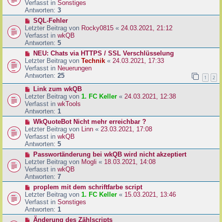
u
Verfasst in
Sonstiges
i
e
Antworten:
3
t
r
N
SQL-Fehler
r
B
e
Letzter Beitrag von
Rocky0815
«
24.03.2021, 21:12
a
e
u
Verfasst in
wkQB
g
i
e
Antworten:
5
t
r
N
NEU: Chats via HTTPS / SSL Verschlüsselung
r
B
e
Letzter Beitrag von
Technik
«
24.03.2021, 17:33
a
e
u
Verfasst in
Neuerungen
g
i
e
Antworten:
25
1
2
t
r
r
N
Link zum wkQB
B
a
e
Letzter Beitrag von
1. FC Keller
«
24.03.2021, 12:38
e
g
u
Verfasst in
wkTools
i
e
Antworten:
1
t
r
r
N
WkQuoteBot Nicht mehr erreichbar ?
B
a
e
Letzter Beitrag von
Linn
«
23.03.2021, 17:08
e
g
u
Verfasst in
wkQB
i
e
Antworten:
5
t
r
N
Passwortänderung bei wkQB wird nicht akzeptiert
r
B
e
Letzter Beitrag von
Mogli
«
18.03.2021, 14:08
a
e
u
Verfasst in
wkQB
g
i
e
Antworten:
7
t
r
N
proplem mit dem schriftfarbe script
r
B
e
Letzter Beitrag von
1. FC Keller
«
15.03.2021, 13:46
a
e
u
Verfasst in
Sonstiges
g
i
e
Antworten:
1
t
r
N
Änderung des Zählscripts
r