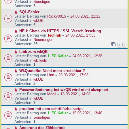
u
Verfasst in
Sonstiges
i
e
Antworten:
3
t
r
N
SQL-Fehler
r
B
e
Letzter Beitrag von
Rocky0815
«
24.03.2021, 21:12
a
e
u
Verfasst in
wkQB
g
i
e
Antworten:
5
t
r
N
NEU: Chats via HTTPS / SSL Verschlüsselung
r
B
e
Letzter Beitrag von
Technik
«
24.03.2021, 17:33
a
e
u
Verfasst in
Neuerungen
g
i
e
Antworten:
25
1
2
t
r
r
N
Link zum wkQB
B
a
e
Letzter Beitrag von
1. FC Keller
«
24.03.2021, 12:38
e
g
u
Verfasst in
wkTools
i
e
Antworten:
1
t
r
r
N
WkQuoteBot Nicht mehr erreichbar ?
B
a
e
Letzter Beitrag von
Linn
«
23.03.2021, 17:08
e
g
u
Verfasst in
wkQB
i
e
Antworten:
5
t
r
N
Passwortänderung bei wkQB wird nicht akzeptiert
r
B
e
Letzter Beitrag von
Mogli
«
18.03.2021, 14:08
a
e
u
Verfasst in
wkQB
g
i
e
Antworten:
7
t
r
N
proplem mit dem schriftfarbe script
r
B
e
Letzter Beitrag von
1. FC Keller
«
15.03.2021, 13:46
a
e
u
Verfasst in
Sonstiges
g
i
e
Antworten:
1
t
r
N
Änderung des Zählscripts
r