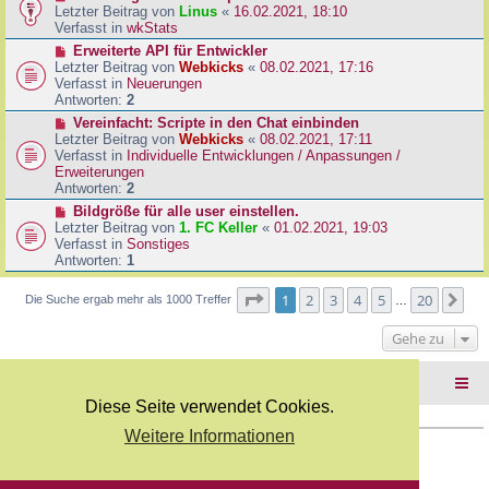
B
e
Letzter Beitrag von
Linus
«
16.02.2021, 18:10
a
e
u
Verfasst in
wkStats
g
i
e
N
Erweiterte API für Entwickler
t
r
e
Letzter Beitrag von
Webkicks
«
08.02.2021, 17:16
r
B
u
Verfasst in
Neuerungen
a
e
e
Antworten:
2
g
i
r
N
Vereinfacht: Scripte in den Chat einbinden
t
B
e
Letzter Beitrag von
Webkicks
«
08.02.2021, 17:11
r
e
u
Verfasst in
Individuelle Entwicklungen / Anpassungen /
a
i
e
Erweiterungen
g
t
r
Antworten:
2
r
B
N
Bildgröße für alle user einstellen.
a
e
e
Letzter Beitrag von
1. FC Keller
«
01.02.2021, 19:03
g
i
u
Verfasst in
Sonstiges
t
e
Antworten:
1
r
r
a
B
Seite
1
von
20
1
2
3
4
5
20
Nä
Die Suche ergab mehr als 1000 Treffer
g
…
e
i
Gehe zu
t
r
a
Foren-Übersicht
g
Diese Seite verwendet Cookies.
Weitere Informationen
Copyright Webkicks.de |
Impressum
|
AGB
|
Datenschutz
Powered by
phpBB
® Forum Software © phpBB Limited
Deutsche Übersetzung durch
phpBB.de