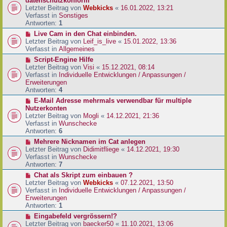
datenschutzkonform
a
B
u
Letzter Beitrag von
Webkicks
«
16.01.2022, 13:21
g
e
e
Verfasst in
Sonstiges
i
r
Antworten:
1
t
B
N
Live Cam in den Chat einbinden.
r
e
e
Letzter Beitrag von
Leif_is_live
«
15.01.2022, 13:36
a
i
u
Verfasst in
Allgemeines
g
t
e
N
Script-Engine Hilfe
r
r
e
Letzter Beitrag von
Visi
«
15.12.2021, 08:14
a
B
u
Verfasst in
Individuelle Entwicklungen / Anpassungen /
g
e
e
Erweiterungen
i
r
Antworten:
4
t
B
N
E-Mail Adresse mehrmals verwendbar für multiple
r
e
e
Nutzerkonten
a
i
u
Letzter Beitrag von
Mogli
«
14.12.2021, 21:36
g
t
e
Verfasst in
Wunschecke
r
r
Antworten:
6
a
B
N
Mehrere Nicknamen im Cat anlegen
g
e
e
Letzter Beitrag von
Didimitfliege
«
14.12.2021, 19:30
i
u
Verfasst in
Wunschecke
t
e
Antworten:
7
r
r
N
Chat als Skript zum einbauen ?
a
B
e
Letzter Beitrag von
Webkicks
«
07.12.2021, 13:50
g
e
u
Verfasst in
Individuelle Entwicklungen / Anpassungen /
i
e
Erweiterungen
t
r
Antworten:
1
r
B
N
Eingabefeld vergrössern!?
a
e
e
Letzter Beitrag von
baecker50
«
11.10.2021, 13:06
g