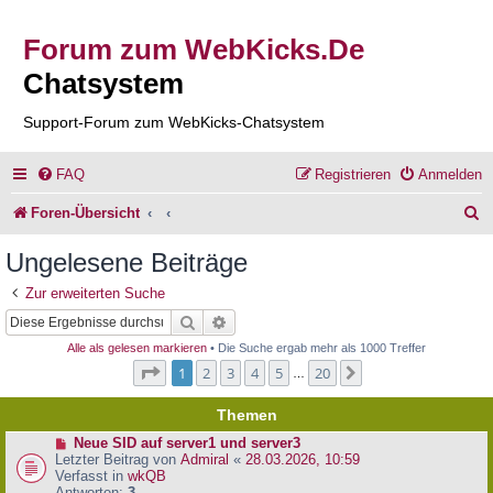
Forum zum WebKicks.De
Chatsystem
Support-Forum zum WebKicks-Chatsystem
FAQ
Registrieren
Anmelden
S
Foren-Übersicht
u
Ungelesene Beiträge
c
Zur erweiterten Suche
h
Suche
Erweiterte Suche
e
Alle als gelesen markieren
• Die Suche ergab mehr als 1000 Treffer
Seite
1
von
20
1
2
3
4
5
20
Nächste
…
Themen
N
Neue SID auf server1 und server3
e
Letzter Beitrag von
Admiral
«
28.03.2026, 10:59
u
Verfasst in
wkQB
e
Antworten:
3