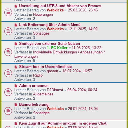
r
N
Umstellung auf UTF-8 und Abkehr von Frames
B
e
Letzter Beitrag von
Webkicks
«
25.03.2026, 23:45
e
u
Verfasst in
Neuerungen
i
e
Antworten:
2
t
r
N
Link Entfernung über Admin Menü
r
B
e
Letzter Beitrag von
Webkicks
«
12.11.2025, 14:09
a
e
u
Verfasst in
Sonstiges
g
i
e
Antworten:
1
t
r
N
Smileys von externer Seite Nutzen
r
B
e
Letzter Beitrag von
1. FC Keller
«
11.08.2025, 13:22
a
e
u
Verfasst in
Individuelle Entwicklungen / Anpassungen /
g
i
e
Erweiterungen
t
r
Antworten:
5
r
B
N
Stream box in Useronlineliste
a
e
e
Letzter Beitrag von
gaston
«
18.07.2024, 16:57
g
i
u
Verfasst in
Radio
t
e
Antworten:
1
r
r
N
Admin ernennen
a
B
e
Letzter Beitrag von
DJDimest
«
06.04.2024, 00:24
g
e
u
Verfasst in
Allgemeines
i
e
Antworten:
2
t
r
N
Bannerbefreiung
r
B
e
Letzter Beitrag von
Webkicks
«
26.01.2024, 18:04
a
e
u
Verfasst in
Sonstiges
g
i
e
Antworten:
2
t
r
N
Kein Zugriff auf Admin-Funktion im eigenen Chat.
r
B
e
Letzter Beitrag von
Webkicks
«
03.08.2023, 10:54