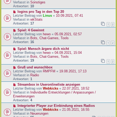
i
u
Verfasst in
Sonstiges
t
e
Antworten:
10
r
r
N
logins pro Tag in den Top 20
a
B
e
Letzter Beitrag von
Linus
«
10.09.2021, 07:41
g
e
u
Verfasst in
wkStats
i
e
Antworten:
17
1
2
t
r
r
N
Spiel: 4 Gewinnt
B
a
e
Letzter Beitrag von
hewo
«
05.09.2021, 02:57
e
g
u
Verfasst in
Bots, Chat-Games, Tools
i
e
Antworten:
16
t
1
2
r
r
N
Spiel: Mensch ärgere dich nicht
B
a
e
Letzter Beitrag von
hewo
«
04.09.2021, 15:04
e
g
u
Verfasst in
Bots, Chat-Games, Tools
i
e
Antworten:
19
t
1
2
r
r
N
Gruß und wunschbox
B
a
e
Letzter Beitrag von
RMPFM
«
19.08.2021, 17:13
e
g
u
Verfasst in
Radio
i
e
Antworten:
1
t
r
r
N
Streambox in Useronlineliste anzeigen
B
a
e
Letzter Beitrag von
Webkicks
«
22.07.2021, 18:52
e
g
u
Verfasst in
Individuelle Entwicklungen / Anpassungen /
i
e
Erweiterungen
t
r
Antworten:
4
r
B
N
Integrierter Player zur Einbindung eines Radios
a
e
e
Letzter Beitrag von
Webkicks
«
21.05.2021, 16:55
g
i
u
Verfasst in
Neuerungen
t