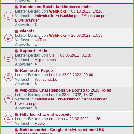
e
Antworten:
8
t
r
r
N
Scripts und Spiele funktionieren nicht
B
a
e
Letzter Beitrag von
Webkicks
«
03.10.2022, 14:16
e
g
u
Verfasst in
Individuelle Entwicklungen / Anpassungen /
i
e
Erweiterungen
t
r
Antworten:
6
r
B
N
wktools
a
e
e
Letzter Beitrag von
Webkicks
«
26.08.2022, 10:33
g
i
u
Verfasst in
wkTools
t
e
Antworten:
1
r
r
N
Support - Hilfe
a
B
e
Letzter Beitrag von
Visi
«
08.06.2022, 01:38
g
e
u
Verfasst in
Allgemeines
i
e
Antworten:
4
t
r
N
Räume als Popup
r
B
e
Letzter Beitrag von
Lordi
«
23.02.2022, 20:46
a
e
u
Verfasst in
Wunschecke
g
i
e
Antworten:
8
t
r
N
webkicks. Chat Responsive Bootstrap 2020 Holen
r
B
e
Letzter Beitrag von
Lordi
«
23.02.2022, 15:32
a
e
u
Verfasst in
Individuelle Entwicklungen / Anpassungen /
g
i
e
Erweiterungen
t
r
Antworten:
8
r
B
N
Hilfe fuer chat und webseite
a
e
e
Letzter Beitrag von
amadeus
«
22.02.2022, 11:36
g
i
u
Verfasst in
Radio
t
e
N
Behördenurteil: Google Analytics ist nicht EU-
r
r
e