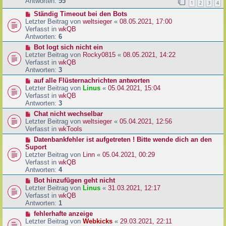
e
Antworten:
55
1
2
3
4
r
r
a
N
Ständig Timeout bei den Bots
B
g
e
Letzter Beitrag von
weltsieger
«
08.05.2021, 17:00
e
u
Verfasst in
wkQB
i
e
Antworten:
6
t
r
r
N
Bot logt sich nicht ein
B
a
e
Letzter Beitrag von
Rocky0815
«
08.05.2021, 14:22
e
g
u
Verfasst in
wkQB
i
e
Antworten:
3
t
r
N
auf alle Flüsternachrichten antworten
r
B
e
Letzter Beitrag von
Linus
«
05.04.2021, 15:04
a
e
u
Verfasst in
wkQB
g
i
e
Antworten:
3
t
r
N
Chat nicht wechselbar
r
B
e
Letzter Beitrag von
weltsieger
«
05.04.2021, 12:56
a
e
u
Verfasst in
wkTools
g
i
e
N
Datenbankfehler ist aufgetreten ! Bitte wende dich an den
t
r
e
Suport
r
B
u
Letzter Beitrag von
Linn
«
05.04.2021, 00:29
a
e
e
Verfasst in
wkQB
g
i
r
Antworten:
4
t
B
N
Bot hinzufügen geht nicht
r
e
e
Letzter Beitrag von
Linus
«
31.03.2021, 12:17
a
i
u
Verfasst in
wkQB
g
t
e
Antworten:
1
r
r
N
fehlerhafte anzeige
a
B
e
Letzter Beitrag von
Webkicks
«
29.03.2021, 22:11
g
e