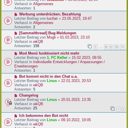
a
e
u
Verfasst in
Allgemeines
g
i
e
Antworten:
1
t
r
N
Werbung unterdrücken; Bezahlung
r
B
e
Letzter Beitrag von
luzifair
«
23.05.2023, 19:47
a
e
u
Verfasst in
Allgemeines
g
i
e
Antworten:
2
t
r
N
[Sammelthread] Bug-Meldungen
r
B
e
Letzter Beitrag von
Mogli
«
01.03.2023, 23:10
a
e
u
Verfasst in
wkQB
g
i
e
Antworten:
158
1
8
9
10
11
…
t
r
r
N
Mod Menü funktioniert nicht mehr
B
a
e
Letzter Beitrag von
1. FC Keller
«
15.02.2023, 09:55
e
g
u
Verfasst in
Individuelle Entwicklungen / Anpassungen /
i
e
Erweiterungen
t
r
Antworten:
1
r
B
a
N
Bot kommt nicht in den Chat u.a.
e
g
e
Letzter Beitrag von
Linus
«
22.01.2023, 20:53
i
u
Verfasst in
wkQB
t
e
Antworten:
5
r
r
N
Changelog
a
B
e
Letzter Beitrag von
Linus
«
20.01.2023, 13:35
g
e
u
Verfasst in
wkQB
i
e
Antworten:
25
1
2
t
r
r
N
Ich bekomme den Bot nicht
B
a
e
Letzter Beitrag von
Linus
«
09.10.2022, 19:05
e
g
u
Verfasst in
wkQB
i