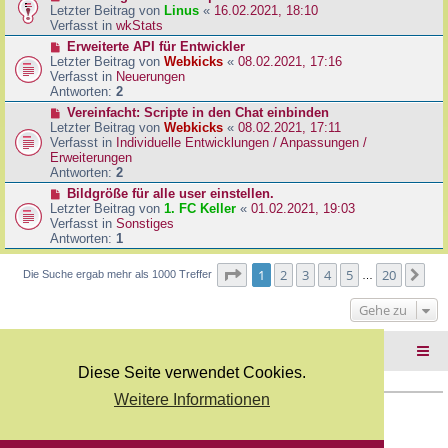
B
e
Letzter Beitrag von
Linus
«
16.02.2021, 18:10
a
e
u
Verfasst in
wkStats
g
i
e
N
Erweiterte API für Entwickler
t
r
e
Letzter Beitrag von
Webkicks
«
08.02.2021, 17:16
r
B
u
Verfasst in
Neuerungen
a
e
e
Antworten:
2
g
i
r
N
Vereinfacht: Scripte in den Chat einbinden
t
B
e
Letzter Beitrag von
Webkicks
«
08.02.2021, 17:11
r
e
u
Verfasst in
Individuelle Entwicklungen / Anpassungen /
a
i
e
Erweiterungen
g
t
r
Antworten:
2
r
B
N
Bildgröße für alle user einstellen.
a
e
e
Letzter Beitrag von
1. FC Keller
«
01.02.2021, 19:03
g
i
u
Verfasst in
Sonstiges
t
e
Antworten:
1
r
r
a
B
Seite
1
von
20
1
2
3
4
5
20
Nä
Die Suche ergab mehr als 1000 Treffer
g
…
e
i
Gehe zu
t
r
a
Foren-Übersicht
g
Diese Seite verwendet Cookies.
Weitere Informationen
Copyright Webkicks.de |
Impressum
|
AGB
|
Datenschutz
Powered by
phpBB
® Forum Software © phpBB Limited
Deutsche Übersetzung durch
phpBB.de