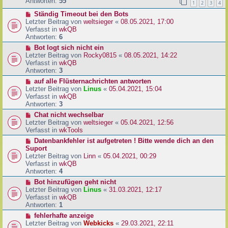
e
Antworten:
55
1
2
3
4
r
r
a
N
Ständig Timeout bei den Bots
B
g
e
Letzter Beitrag von
weltsieger
«
08.05.2021, 17:00
e
u
Verfasst in
wkQB
i
e
Antworten:
6
t
r
r
N
Bot logt sich nicht ein
B
a
e
Letzter Beitrag von
Rocky0815
«
08.05.2021, 14:22
e
g
u
Verfasst in
wkQB
i
e
Antworten:
3
t
r
N
auf alle Flüsternachrichten antworten
r
B
e
Letzter Beitrag von
Linus
«
05.04.2021, 15:04
a
e
u
Verfasst in
wkQB
g
i
e
Antworten:
3
t
r
N
Chat nicht wechselbar
r
B
e
Letzter Beitrag von
weltsieger
«
05.04.2021, 12:56
a
e
u
Verfasst in
wkTools
g
i
e
N
Datenbankfehler ist aufgetreten ! Bitte wende dich an den
t
r
e
Suport
r
B
u
Letzter Beitrag von
Linn
«
05.04.2021, 00:29
a
e
e
Verfasst in
wkQB
g
i
r
Antworten:
4
t
B
N
Bot hinzufügen geht nicht
r
e
e
Letzter Beitrag von
Linus
«
31.03.2021, 12:17
a
i
u
Verfasst in
wkQB
g
t
e
Antworten:
1
r
r
N
fehlerhafte anzeige
a
B
e
Letzter Beitrag von
Webkicks
«
29.03.2021, 22:11
g
e