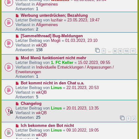
a
e
u
Verfasst in
Allgemeines
g
i
e
Antworten:
1
t
r
N
Werbung unterdrücken; Bezahlung
r
B
e
Letzter Beitrag von
luzifair
«
23.05.2023, 19:47
a
e
u
Verfasst in
Allgemeines
g
i
e
Antworten:
2
t
r
N
[Sammelthread] Bug-Meldungen
r
B
e
Letzter Beitrag von
Mogli
«
01.03.2023, 23:10
a
e
u
Verfasst in
wkQB
g
i
e
Antworten:
158
1
8
9
10
11
…
t
r
r
N
Mod Menü funktioniert nicht mehr
B
a
e
Letzter Beitrag von
1. FC Keller
«
15.02.2023, 09:55
e
g
u
Verfasst in
Individuelle Entwicklungen / Anpassungen /
i
e
Erweiterungen
t
r
Antworten:
1
r
B
a
N
Bot kommt nicht in den Chat u.a.
e
g
e
Letzter Beitrag von
Linus
«
22.01.2023, 20:53
i
u
Verfasst in
wkQB
t
e
Antworten:
5
r
r
N
Changelog
a
B
e
Letzter Beitrag von
Linus
«
20.01.2023, 13:35
g
e
u
Verfasst in
wkQB
i
e
Antworten:
25
1
2
t
r
r
N
Ich bekomme den Bot nicht
B
a
e
Letzter Beitrag von
Linus
«
09.10.2022, 19:05
e
g
u
Verfasst in
wkQB
i