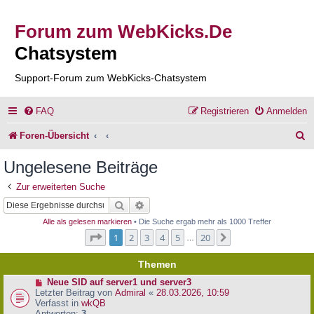
Forum zum WebKicks.De
Chatsystem
Support-Forum zum WebKicks-Chatsystem
FAQ
Registrieren
Anmelden
S
Foren-Übersicht
u
Ungelesene Beiträge
c
Zur erweiterten Suche
h
Suche
Erweiterte Suche
e
Alle als gelesen markieren
• Die Suche ergab mehr als 1000 Treffer
Seite
1
von
20
1
2
3
4
5
20
Nächste
…
Themen
N
Neue SID auf server1 und server3
e
Letzter Beitrag von
Admiral
«
28.03.2026, 10:59
u
Verfasst in
wkQB
e
Antworten:
3