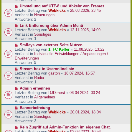
r
N
Umstellung auf UTF-8 und Abkehr von Frames
B
e
Letzter Beitrag von
Webkicks
«
25.03.2026, 23:45
e
u
Verfasst in
Neuerungen
i
e
Antworten:
2
t
r
N
Link Entfernung über Admin Menü
r
B
e
Letzter Beitrag von
Webkicks
«
12.11.2025, 14:09
a
e
u
Verfasst in
Sonstiges
g
i
e
Antworten:
1
t
r
N
Smileys von externer Seite Nutzen
r
B
e
Letzter Beitrag von
1. FC Keller
«
11.08.2025, 13:22
a
e
u
Verfasst in
Individuelle Entwicklungen / Anpassungen /
g
i
e
Erweiterungen
t
r
Antworten:
5
r
B
N
Stream box in Useronlineliste
a
e
e
Letzter Beitrag von
gaston
«
18.07.2024, 16:57
g
i
u
Verfasst in
Radio
t
e
Antworten:
1
r
r
N
Admin ernennen
a
B
e
Letzter Beitrag von
DJDimest
«
06.04.2024, 00:24
g
e
u
Verfasst in
Allgemeines
i
e
Antworten:
2
t
r
N
Bannerbefreiung
r
B
e
Letzter Beitrag von
Webkicks
«
26.01.2024, 18:04
a
e
u
Verfasst in
Sonstiges
g
i
e
Antworten:
2
t
r
N
Kein Zugriff auf Admin-Funktion im eigenen Chat.
r
B
e
Letzter Beitrag von
Webkicks
«
03.08.2023, 10:54