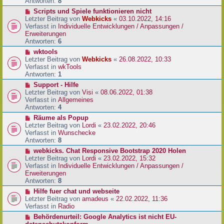
e
Antworten:
8
t
r
r
N
Scripts und Spiele funktionieren nicht
B
a
e
Letzter Beitrag von
Webkicks
«
03.10.2022, 14:16
e
g
u
Verfasst in
Individuelle Entwicklungen / Anpassungen /
i
e
Erweiterungen
t
r
Antworten:
6
r
B
N
wktools
a
e
e
Letzter Beitrag von
Webkicks
«
26.08.2022, 10:33
g
i
u
Verfasst in
wkTools
t
e
Antworten:
1
r
r
N
Support - Hilfe
a
B
e
Letzter Beitrag von
Visi
«
08.06.2022, 01:38
g
e
u
Verfasst in
Allgemeines
i
e
Antworten:
4
t
r
N
Räume als Popup
r
B
e
Letzter Beitrag von
Lordi
«
23.02.2022, 20:46
a
e
u
Verfasst in
Wunschecke
g
i
e
Antworten:
8
t
r
N
webkicks. Chat Responsive Bootstrap 2020 Holen
r
B
e
Letzter Beitrag von
Lordi
«
23.02.2022, 15:32
a
e
u
Verfasst in
Individuelle Entwicklungen / Anpassungen /
g
i
e
Erweiterungen
t
r
Antworten:
8
r
B
N
Hilfe fuer chat und webseite
a
e
e
Letzter Beitrag von
amadeus
«
22.02.2022, 11:36
g
i
u
Verfasst in
Radio
t
e
N
Behördenurteil: Google Analytics ist nicht EU-
r
r
e