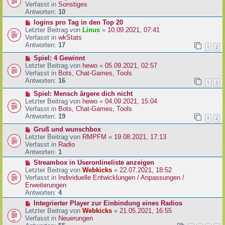
i
u
Verfasst in
Sonstiges
t
e
Antworten:
10
r
r
N
logins pro Tag in den Top 20
a
B
e
Letzter Beitrag von
Linus
«
10.09.2021, 07:41
g
e
u
Verfasst in
wkStats
i
e
Antworten:
17
1
2
t
r
r
N
Spiel: 4 Gewinnt
B
a
e
Letzter Beitrag von
hewo
«
05.09.2021, 02:57
e
g
u
Verfasst in
Bots, Chat-Games, Tools
i
e
Antworten:
16
t
1
2
r
r
N
Spiel: Mensch ärgere dich nicht
B
a
e
Letzter Beitrag von
hewo
«
04.09.2021, 15:04
e
g
u
Verfasst in
Bots, Chat-Games, Tools
i
e
Antworten:
19
t
1
2
r
r
N
Gruß und wunschbox
B
a
e
Letzter Beitrag von
RMPFM
«
19.08.2021, 17:13
e
g
u
Verfasst in
Radio
i
e
Antworten:
1
t
r
r
N
Streambox in Useronlineliste anzeigen
B
a
e
Letzter Beitrag von
Webkicks
«
22.07.2021, 18:52
e
g
u
Verfasst in
Individuelle Entwicklungen / Anpassungen /
i
e
Erweiterungen
t
r
Antworten:
4
r
B
N
Integrierter Player zur Einbindung eines Radios
a
e
e
Letzter Beitrag von
Webkicks
«
21.05.2021, 16:55
g
i
u
Verfasst in
Neuerungen
t