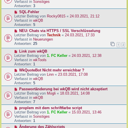
u
Verfasst in
Sonstiges
i
e
Antworten:
3
t
r
N
SQL-Fehler
r
B
e
Letzter Beitrag von
Rocky0815
«
24.03.2021, 21:12
a
e
u
Verfasst in
wkQB
g
i
e
Antworten:
5
t
r
N
NEU: Chats via HTTPS / SSL Verschlüsselung
r
B
e
Letzter Beitrag von
Technik
«
24.03.2021, 17:33
a
e
u
Verfasst in
Neuerungen
g
i
e
Antworten:
25
1
2
t
r
r
N
Link zum wkQB
B
a
e
Letzter Beitrag von
1. FC Keller
«
24.03.2021, 12:38
e
g
u
Verfasst in
wkTools
i
e
Antworten:
1
t
r
r
N
WkQuoteBot Nicht mehr erreichbar ?
B
a
e
Letzter Beitrag von
Linn
«
23.03.2021, 17:08
e
g
u
Verfasst in
wkQB
i
e
Antworten:
5
t
r
N
Passwortänderung bei wkQB wird nicht akzeptiert
r
B
e
Letzter Beitrag von
Mogli
«
18.03.2021, 14:08
a
e
u
Verfasst in
wkQB
g
i
e
Antworten:
7
t
r
N
proplem mit dem schriftfarbe script
r
B
e
Letzter Beitrag von
1. FC Keller
«
15.03.2021, 13:46
a
e
u
Verfasst in
Sonstiges
g
i
e
Antworten:
1
t
r
N
Änderung des Zählscripts
r