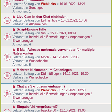
datenschutzkonform
a
B
u
Letzter Beitrag von
Webkicks
«
16.01.2022, 13:21
g
e
e
Verfasst in
Sonstiges
i
r
Antworten:
1
t
B
N
Live Cam in den Chat einbinden.
r
e
e
Letzter Beitrag von
Leif_is_live
«
15.01.2022, 13:36
a
i
u
Verfasst in
Allgemeines
g
t
e
N
Script-Engine Hilfe
r
r
e
Letzter Beitrag von
Visi
«
15.12.2021, 08:14
a
B
u
Verfasst in
Individuelle Entwicklungen / Anpassungen /
g
e
e
Erweiterungen
i
r
Antworten:
4
t
B
N
E-Mail Adresse mehrmals verwendbar für multiple
r
e
e
Nutzerkonten
a
i
u
Letzter Beitrag von
Mogli
«
14.12.2021, 21:36
g
t
e
Verfasst in
Wunschecke
r
r
Antworten:
6
a
B
N
Mehrere Nicknamen im Cat anlegen
g
e
e
Letzter Beitrag von
Didimitfliege
«
14.12.2021, 19:30
i
u
Verfasst in
Wunschecke
t
e
Antworten:
7
r
r
N
Chat als Skript zum einbauen ?
a
B
e
Letzter Beitrag von
Webkicks
«
07.12.2021, 13:50
g
e
u
Verfasst in
Individuelle Entwicklungen / Anpassungen /
i
e
Erweiterungen
t
r
Antworten:
1
r
B
N
Eingabefeld vergrössern!?
a
e
e
Letzter Beitrag von
baecker50
«
11.10.2021, 13:06
g