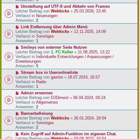
r
N
Umstellung auf UTF-8 und Abkehr von Frames
B
e
Letzter Beitrag von
Webkicks
«
25.03.2026, 23:45
e
u
Verfasst in
Neuerungen
i
e
Antworten:
2
t
r
N
Link Entfernung über Admin Menü
r
B
e
Letzter Beitrag von
Webkicks
«
12.11.2025, 14:09
a
e
u
Verfasst in
Sonstiges
g
i
e
Antworten:
1
t
r
N
Smileys von externer Seite Nutzen
r
B
e
Letzter Beitrag von
1. FC Keller
«
11.08.2025, 13:22
a
e
u
Verfasst in
Individuelle Entwicklungen / Anpassungen /
g
i
e
Erweiterungen
t
r
Antworten:
5
r
B
N
Stream box in Useronlineliste
a
e
e
Letzter Beitrag von
gaston
«
18.07.2024, 16:57
g
i
u
Verfasst in
Radio
t
e
Antworten:
1
r
r
N
Admin ernennen
a
B
e
Letzter Beitrag von
DJDimest
«
06.04.2024, 00:24
g
e
u
Verfasst in
Allgemeines
i
e
Antworten:
2
t
r
N
Bannerbefreiung
r
B
e
Letzter Beitrag von
Webkicks
«
26.01.2024, 18:04
a
e
u
Verfasst in
Sonstiges
g
i
e
Antworten:
2
t
r
N
Kein Zugriff auf Admin-Funktion im eigenen Chat.
r
B
e
Letzter Beitrag von
Webkicks
«
03.08.2023, 10:54