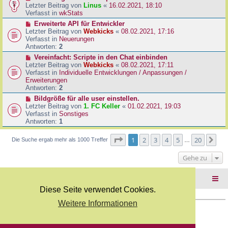
B
e
Letzter Beitrag von
Linus
«
16.02.2021, 18:10
a
e
u
Verfasst in
wkStats
g
i
e
N
Erweiterte API für Entwickler
t
r
e
Letzter Beitrag von
Webkicks
«
08.02.2021, 17:16
r
B
u
Verfasst in
Neuerungen
a
e
e
Antworten:
2
g
i
r
N
Vereinfacht: Scripte in den Chat einbinden
t
B
e
Letzter Beitrag von
Webkicks
«
08.02.2021, 17:11
r
e
u
Verfasst in
Individuelle Entwicklungen / Anpassungen /
a
i
e
Erweiterungen
g
t
r
Antworten:
2
r
B
N
Bildgröße für alle user einstellen.
a
e
e
Letzter Beitrag von
1. FC Keller
«
01.02.2021, 19:03
g
i
u
Verfasst in
Sonstiges
t
e
Antworten:
1
r
r
a
B
Seite
1
von
20
1
2
3
4
5
20
Nä
Die Suche ergab mehr als 1000 Treffer
g
…
e
i
Gehe zu
t
r
a
Foren-Übersicht
g
Diese Seite verwendet Cookies.
Weitere Informationen
Copyright Webkicks.de |
Impressum
|
AGB
|
Datenschutz
Powered by
phpBB
® Forum Software © phpBB Limited
Deutsche Übersetzung durch
phpBB.de