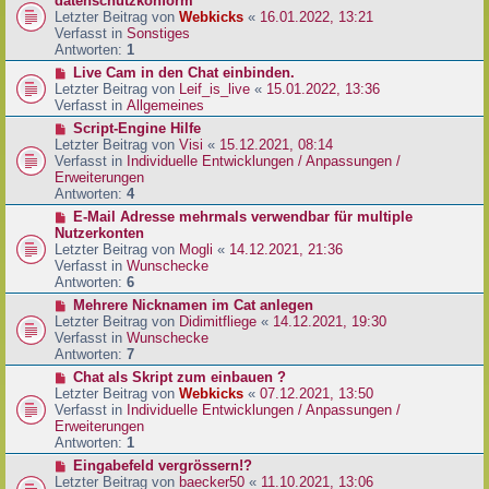
datenschutzkonform
a
B
u
Letzter Beitrag von
Webkicks
«
16.01.2022, 13:21
g
e
e
Verfasst in
Sonstiges
i
r
Antworten:
1
t
B
N
Live Cam in den Chat einbinden.
r
e
e
Letzter Beitrag von
Leif_is_live
«
15.01.2022, 13:36
a
i
u
Verfasst in
Allgemeines
g
t
e
N
Script-Engine Hilfe
r
r
e
Letzter Beitrag von
Visi
«
15.12.2021, 08:14
a
B
u
Verfasst in
Individuelle Entwicklungen / Anpassungen /
g
e
e
Erweiterungen
i
r
Antworten:
4
t
B
N
E-Mail Adresse mehrmals verwendbar für multiple
r
e
e
Nutzerkonten
a
i
u
Letzter Beitrag von
Mogli
«
14.12.2021, 21:36
g
t
e
Verfasst in
Wunschecke
r
r
Antworten:
6
a
B
N
Mehrere Nicknamen im Cat anlegen
g
e
e
Letzter Beitrag von
Didimitfliege
«
14.12.2021, 19:30
i
u
Verfasst in
Wunschecke
t
e
Antworten:
7
r
r
N
Chat als Skript zum einbauen ?
a
B
e
Letzter Beitrag von
Webkicks
«
07.12.2021, 13:50
g
e
u
Verfasst in
Individuelle Entwicklungen / Anpassungen /
i
e
Erweiterungen
t
r
Antworten:
1
r
B
N
Eingabefeld vergrössern!?
a
e
e
Letzter Beitrag von
baecker50
«
11.10.2021, 13:06
g