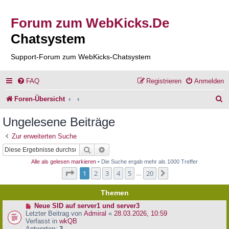
Forum zum WebKicks.De
Chatsystem
Support-Forum zum WebKicks-Chatsystem
FAQ
Registrieren
Anmelden
S
Foren-Übersicht
u
Ungelesene Beiträge
c
Zur erweiterten Suche
h
Suche
Erweiterte Suche
e
Alle als gelesen markieren
• Die Suche ergab mehr als 1000 Treffer
Seite
1
von
20
1
2
3
4
5
20
Nächste
…
Themen
N
Neue SID auf server1 und server3
e
Letzter Beitrag von
Admiral
«
28.03.2026, 10:59
u
Verfasst in
wkQB
e
Antworten:
3