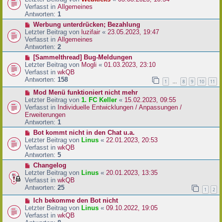
a
e
u
Verfasst in
Allgemeines
g
i
e
Antworten:
1
t
r
N
Werbung unterdrücken; Bezahlung
r
B
e
Letzter Beitrag von
luzifair
«
23.05.2023, 19:47
a
e
u
Verfasst in
Allgemeines
g
i
e
Antworten:
2
t
r
N
[Sammelthread] Bug-Meldungen
r
B
e
Letzter Beitrag von
Mogli
«
01.03.2023, 23:10
a
e
u
Verfasst in
wkQB
g
i
e
Antworten:
158
1
8
9
10
11
…
t
r
r
N
Mod Menü funktioniert nicht mehr
B
a
e
Letzter Beitrag von
1. FC Keller
«
15.02.2023, 09:55
e
g
u
Verfasst in
Individuelle Entwicklungen / Anpassungen /
i
e
Erweiterungen
t
r
Antworten:
1
r
B
a
N
Bot kommt nicht in den Chat u.a.
e
g
e
Letzter Beitrag von
Linus
«
22.01.2023, 20:53
i
u
Verfasst in
wkQB
t
e
Antworten:
5
r
r
N
Changelog
a
B
e
Letzter Beitrag von
Linus
«
20.01.2023, 13:35
g
e
u
Verfasst in
wkQB
i
e
Antworten:
25
1
2
t
r
r
N
Ich bekomme den Bot nicht
B
a
e
Letzter Beitrag von
Linus
«
09.10.2022, 19:05
e
g
u
Verfasst in
wkQB
i