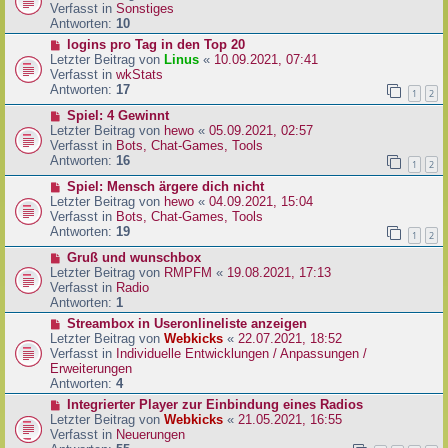
i
u
Verfasst in
Sonstiges
t
e
Antworten:
10
r
r
N
logins pro Tag in den Top 20
a
B
e
Letzter Beitrag von
Linus
«
10.09.2021, 07:41
g
e
u
Verfasst in
wkStats
i
e
Antworten:
17
1
2
t
r
r
N
Spiel: 4 Gewinnt
B
a
e
Letzter Beitrag von
hewo
«
05.09.2021, 02:57
e
g
u
Verfasst in
Bots, Chat-Games, Tools
i
e
Antworten:
16
t
1
2
r
r
N
Spiel: Mensch ärgere dich nicht
B
a
e
Letzter Beitrag von
hewo
«
04.09.2021, 15:04
e
g
u
Verfasst in
Bots, Chat-Games, Tools
i
e
Antworten:
19
t
1
2
r
r
N
Gruß und wunschbox
B
a
e
Letzter Beitrag von
RMPFM
«
19.08.2021, 17:13
e
g
u
Verfasst in
Radio
i
e
Antworten:
1
t
r
r
N
Streambox in Useronlineliste anzeigen
B
a
e
Letzter Beitrag von
Webkicks
«
22.07.2021, 18:52
e
g
u
Verfasst in
Individuelle Entwicklungen / Anpassungen /
i
e
Erweiterungen
t
r
Antworten:
4
r
B
N
Integrierter Player zur Einbindung eines Radios
a
e
e
Letzter Beitrag von
Webkicks
«
21.05.2021, 16:55
g
i
u
Verfasst in
Neuerungen
t