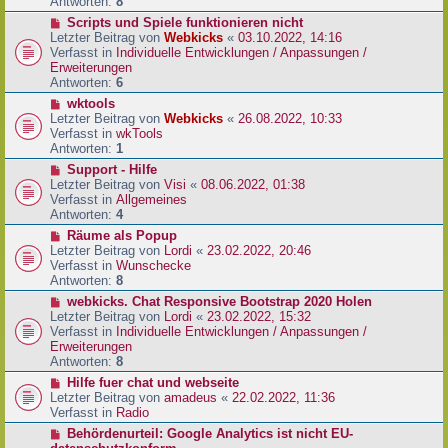
e
Antworten:
8
t
r
r
N
Scripts und Spiele funktionieren nicht
B
a
e
Letzter Beitrag von
Webkicks
«
03.10.2022, 14:16
e
g
u
Verfasst in
Individuelle Entwicklungen / Anpassungen /
i
e
Erweiterungen
t
r
Antworten:
6
r
B
N
wktools
a
e
e
Letzter Beitrag von
Webkicks
«
26.08.2022, 10:33
g
i
u
Verfasst in
wkTools
t
e
Antworten:
1
r
r
N
Support - Hilfe
a
B
e
Letzter Beitrag von
Visi
«
08.06.2022, 01:38
g
e
u
Verfasst in
Allgemeines
i
e
Antworten:
4
t
r
N
Räume als Popup
r
B
e
Letzter Beitrag von
Lordi
«
23.02.2022, 20:46
a
e
u
Verfasst in
Wunschecke
g
i
e
Antworten:
8
t
r
N
webkicks. Chat Responsive Bootstrap 2020 Holen
r
B
e
Letzter Beitrag von
Lordi
«
23.02.2022, 15:32
a
e
u
Verfasst in
Individuelle Entwicklungen / Anpassungen /
g
i
e
Erweiterungen
t
r
Antworten:
8
r
B
N
Hilfe fuer chat und webseite
a
e
e
Letzter Beitrag von
amadeus
«
22.02.2022, 11:36
g
i
u
Verfasst in
Radio
t
e
N
Behördenurteil: Google Analytics ist nicht EU-
r
r
e