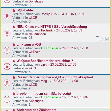
u
Verfasst in
Sonstiges
i
e
Antworten:
3
t
r
N
SQL-Fehler
r
B
e
Letzter Beitrag von
Rocky0815
«
24.03.2021, 21:12
a
e
u
Verfasst in
wkQB
g
i
e
Antworten:
5
t
r
N
NEU: Chats via HTTPS / SSL Verschlüsselung
r
B
e
Letzter Beitrag von
Technik
«
24.03.2021, 17:33
a
e
u
Verfasst in
Neuerungen
g
i
e
Antworten:
25
1
2
t
r
r
N
Link zum wkQB
B
a
e
Letzter Beitrag von
1. FC Keller
«
24.03.2021, 12:38
e
g
u
Verfasst in
wkTools
i
e
Antworten:
1
t
r
r
N
WkQuoteBot Nicht mehr erreichbar ?
B
a
e
Letzter Beitrag von
Linn
«
23.03.2021, 17:08
e
g
u
Verfasst in
wkQB
i
e
Antworten:
5
t
r
N
Passwortänderung bei wkQB wird nicht akzeptiert
r
B
e
Letzter Beitrag von
Mogli
«
18.03.2021, 14:08
a
e
u
Verfasst in
wkQB
g
i
e
Antworten:
7
t
r
N
proplem mit dem schriftfarbe script
r
B
e
Letzter Beitrag von
1. FC Keller
«
15.03.2021, 13:46
a
e
u
Verfasst in
Sonstiges
g
i
e
Antworten:
1
t
r
N
Änderung des Zählscripts
r