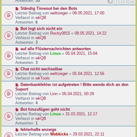
e
Antworten:
55
1
2
3
4
r
r
a
N
Ständig Timeout bei den Bots
B
g
e
Letzter Beitrag von
weltsieger
«
08.05.2021, 17:00
e
u
Verfasst in
wkQB
i
e
Antworten:
6
t
r
r
N
Bot logt sich nicht ein
B
a
e
Letzter Beitrag von
Rocky0815
«
08.05.2021, 14:22
e
g
u
Verfasst in
wkQB
i
e
Antworten:
3
t
r
N
auf alle Flüsternachrichten antworten
r
B
e
Letzter Beitrag von
Linus
«
05.04.2021, 15:04
a
e
u
Verfasst in
wkQB
g
i
e
Antworten:
3
t
r
N
Chat nicht wechselbar
r
B
e
Letzter Beitrag von
weltsieger
«
05.04.2021, 12:56
a
e
u
Verfasst in
wkTools
g
i
e
N
Datenbankfehler ist aufgetreten ! Bitte wende dich an den
t
r
e
Suport
r
B
u
Letzter Beitrag von
Linn
«
05.04.2021, 00:29
a
e
e
Verfasst in
wkQB
g
i
r
Antworten:
4
t
B
N
Bot hinzufügen geht nicht
r
e
e
Letzter Beitrag von
Linus
«
31.03.2021, 12:17
a
i
u
Verfasst in
wkQB
g
t
e
Antworten:
1
r
r
N
fehlerhafte anzeige
a
B
e
Letzter Beitrag von
Webkicks
«
29.03.2021, 22:11
g
e